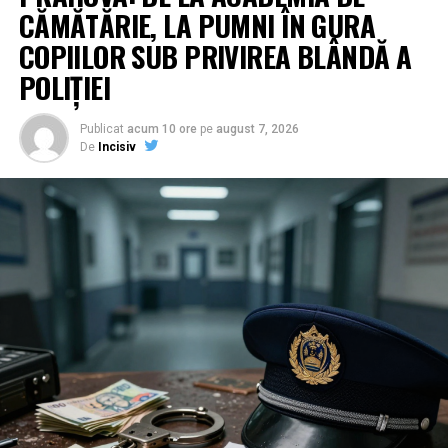
CĂMĂTĂRIE, LA PUMNI ÎN GURA
COPIILOR SUB PRIVIREA BLÂNDĂ A
POLIȚIEI
Publicat
acum 10 ore
pe
august 7, 2026
De
Incisiv