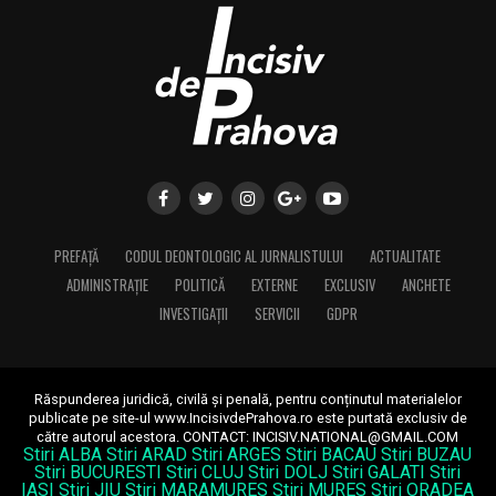
Mișcarea moderată și constantă are un impact profund
și subtil asupra metabolismului, transformându-l într-
un aliat eficient în procesul de slabire. În primul rând,
orice formă de activitate fizică consumă calorii. Chiar și
o plimbare rapidă de 30 de minute arde un număr
semnificativ de calorii, iar aceste arderi, adunate zilnic,
creează deficitul caloric necesar pentru pierderea în
greutate. Spre deosebire de exercițiile intense care pot
epuiza rezervele de glicogen și pot duce la senzații
PREFAȚĂ
CODUL DEONTOLOGIC AL JURNALISTULUI
ACTUALITATE
puternice de foame ulterior, activitatea moderată
ADMINISTRAȚIE
POLITICĂ
EXTERNE
EXCLUSIV
ANCHETE
susține o ardere constantă de grăsimi, fără a declanșa
INVESTIGAȚII
SERVICII
GDPR
mecanisme compensatorii puternice.
În al doilea rând, mișcarea regulată contribuie la
menținerea și, uneori, la creșterea masei musculare.
Răspunderea juridică, civilă și penală, pentru conținutul materialelor
publicate pe site-ul www.IncisivdePrahova.ro este purtată exclusiv de
Mușchii sunt țesuturi metabolic active, ceea ce înseamnă
către autorul acestora.
CONTACT: INCISIV.NATIONAL@GMAIL.COM
că ei ard mai multe calorii în repaus decât țesutul
Stiri ALBA
Stiri ARAD
Stiri ARGES
Stiri BACAU
Stiri BUZAU
Stiri BUCURESTI
Stiri CLUJ
Stiri DOLJ
Stiri GALATI
Stiri
adipos. Astfel, cu cât avem mai multă masă musculară,
IASI
Stiri JIU
Stiri MARAMURES
Stiri MURES
Stiri ORADEA