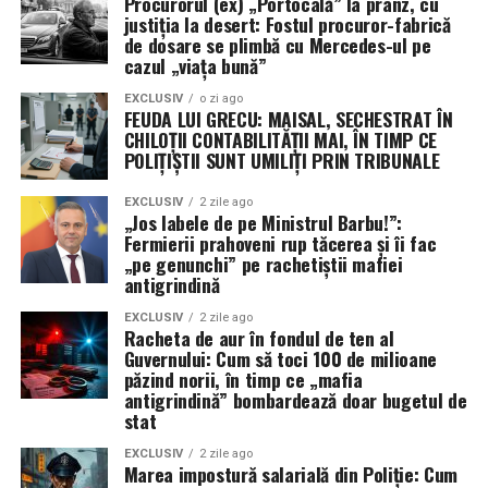
Procurorul (ex) „Portocală” la prânz, cu
liftului sau al scărilor rulante. Chiar dacă pare un efort
justiția la desert: Fostul procuror-fabrică
minor, urcatul scărilor lucrează musculatura picioarelor
de dosare se plimbă cu Mercedes-ul pe
și a fesierilor, contribuind la tonifiere și la un consum
cazul „viața bună”
caloric crescut. În plus, activități precum grădinăritul,
EXCLUSIV
o zi ago
curățenia în casă sau joaca activă cu copiii sau animalele
FEUDA LUI GRECU: MAISAL, SECHESTRAT ÎN
CHILOȚII CONTABILITĂȚII MAI, ÎN TIMP CE
de companie sunt excelente modalități de a rămâne
POLIȚIȘTII SUNT UMILIȚI PRIN TRIBUNALE
activ fără a simți că faci un „antrenament” propriu-zis.
Setarea unor alarme scurte la fiecare oră pentru a te
EXCLUSIV
2 zile ago
ridica și a te mișca câteva minute, chiar și un simplu
„Jos labele de pe Ministrul Barbu!”:
Fermierii prahoveni rup tăcerea și îi fac
stretching, poate contracara efectele negative ale
„pe genunchi” pe rachetiștii mafiei
sedentarismului prelungit la birou. Aceste sfaturi pentru
antigrindină
slabire sanatoasa demonstrează că nu trebuie să
depunem eforturi extraordinare pentru a ne îmbunătăți
EXCLUSIV
2 zile ago
Racheta de aur în fondul de ten al
starea de sănătate și a ne atinge obiectivele de greutate.
Guvernului: Cum să toci 100 de milioane
păzind norii, în timp ce „mafia
Este important să găsim activități care ne plac, deoarece
antigrindină” bombardează doar bugetul de
stat
plăcerea este un motor puternic pentru menținerea
consecvenței. Indiferent dacă este vorba despre dans,
EXCLUSIV
2 zile ago
Marea impostură salarială din Poliție: Cum
plimbări în natură, înot sau yoga, integrarea unei