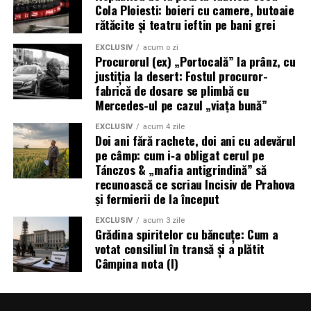
Cola Ploiesti: boieri cu camere, butoaie
mental sunt incontestabile, consolidând motivarea
rătăcite și teatru ieftin pe bani grei
pentru a continua acest stil de viață activ.
EXCLUSIV
acum o zi
Activitatea fizică moderată contribuie și la întărirea
Procurorul (ex) „Portocală” la prânz, cu
justiția la desert: Fostul procuror-
sistemului imunitar, făcând organismul mai rezistent la
fabrică de dosare se plimbă cu
infecții și boli. Ajută la menținerea densității osoase,
Mercedes-ul pe cazul „viața bună”
prevenind osteoporoza, și îmbunătățește flexibilitatea și
echilibrul, reducând riscul de căzături, mai ales la vârste
EXCLUSIV
acum 4 zile
Doi ani fără rachete, doi ani cu adevărul
înaintate. Astfel, adoptarea unui stil de viață activ nu
pe câmp: cum i‑a obligat cerul pe
este doar o strategie eficientă pentru slabire, ci o
Tánczos & „mafia antigrindină” să
investiție valoroasă în sănătatea și longevitatea noastră,
recunoască ce scriau Incisiv de Prahova
transformând fiecare pas într-un câștig pentru întregul
și fermierii de la început
corp și minte.
EXCLUSIV
acum 3 zile
Grădina spiritelor cu băncuțe: Cum a
Impactul mișcării moderate
votat consiliul în transă și a plătit
Câmpina nota (I)
asupra metabolismului și
procesului de slabire