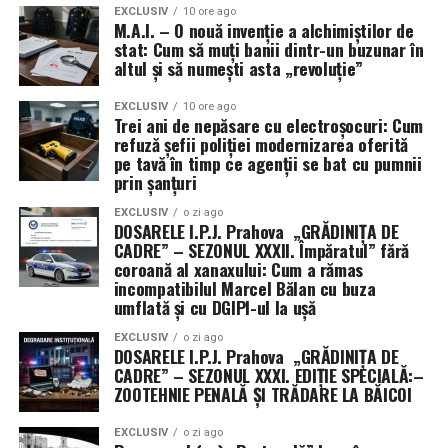
Cum integrăm mișcarea în
EXCLUSIV
10 ore ago
M.A.I. – O nouă invenție a alchimiștilor de
rutina noastră zilnică fără
stat: Cum să muți banii dintr-un buzunar în
altul și să numești asta „revoluție”
eforturi mari?
EXCLUSIV
10 ore ago
Trei ani de nepăsare cu electroșocuri: Cum
Integrarea mișcării în rutina zilnică nu necesită
refuză șefii poliției modernizarea oferită
neapărat un abonament la sală sau un echipament
pe tavă în timp ce agenții se bat cu pumnii
scump. Este vorba despre a face alegeri inteligente și a
prin șanțuri
transforma momentele statice în oportunități de
EXCLUSIV
o zi ago
mișcare. Un prim pas ar putea fi mersul pe jos mai mult.
DOSARELE I.P.J. Prahova „GRĂDINIȚA DE
Parcați mașina mai departe de destinație, coborâți cu o
CADRE” – SEZONUL XXXII. Împăratul” fără
coroană al xanaxului: Cum a rămas
stație înainte de a ajunge la serviciu sau la cumpărături,
incompatibilul Marcel Bălan cu buza
sau pur și simplu faceți o plimbare scurtă după cină.
umflată și cu DGIPI-ul la ușă
Aceste sesiuni de mers pe jos, chiar și de 15-20 de
minute, adunate pe parcursul zilei, pot face o diferență
EXCLUSIV
o zi ago
DOSARELE I.P.J. Prahova „GRĂDINIȚA DE
semnificativă în numărul total de pași și în arderea
CADRE” – SEZONUL XXXI. EDIȚIE SPECIALĂ:–
caloriilor.
ZOOTEHNIE PENALĂ ȘI TRĂDARE LA BĂICOI
Un alt mod eficient este utilizarea scărilor în locul
EXCLUSIV
o zi ago