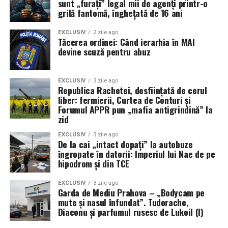
sunt „furați” legal mii de agenți printr-o
activități agreabile în programul săptămânal va face ca
grilă fantomă, înghețată de 16 ani
mișcarea să devină o sursă de bucurie și relaxare, nu o
obligație. Această abordare pozitivă este esențială
EXCLUSIV
2 zile ago
Tăcerea ordinei: Când ierarhia în MAI
pentru a susține procesul de slabire pe termen lung,
devine scuză pentru abuz
transformând efortul într-un obicei sănătos și plăcut.
EXCLUSIV
3 zile ago
Republica Rachetei, desființată de cerul
liber: fermierii, Curtea de Conturi și
Forumul APPR pun „mafia antigrindină” la
zid
EXCLUSIV
3 zile ago
De la cai „intact dopați” la autobuze
îngropate în datorii: Imperiul lui Nae de pe
hipodrom și din TCE
EXCLUSIV
3 zile ago
Garda de Mediu Prahova – „Bodycam pe
mute și nasul înfundat”. Tudorache,
Diaconu și parfumul rusesc de Lukoil (I)