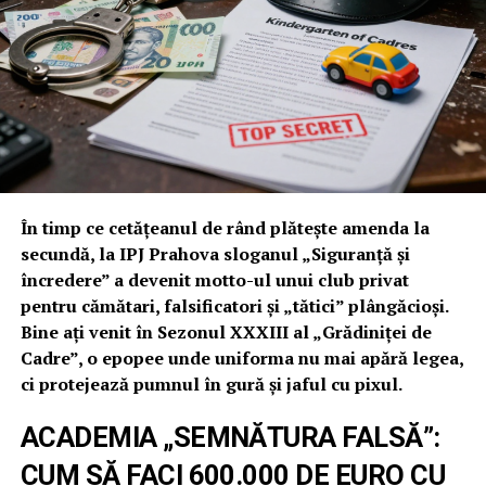
În timp ce cetățeanul de rând plătește amenda la
secundă, la IPJ Prahova sloganul „Siguranță și
încredere” a devenit motto-ul unui club privat
pentru cămătari, falsificatori și „tătici” plângăcioși.
Bine ați venit în Sezonul XXXIII al „Grădiniței de
Cadre”, o epopee unde uniforma nu mai apără legea,
ci protejează pumnul în gură și jaful cu pixul.
ACADEMIA „SEMNĂTURA FALSĂ”:
CUM SĂ FACI 600.000 DE EURO CU