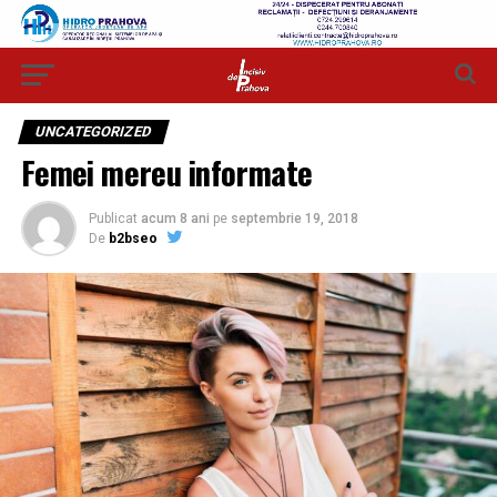
UNCATEGORIZED
Femei mereu informate
Publicat
acum 8 ani
pe
septembrie 19, 2018
De
b2bseo