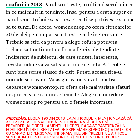
coafuri in 2018
. Parul scurt este, in ultimul secol, din ce
in ce mai mult in tendinte. Insa, pentru a arata super cu
parul scurt trebuie sa stii exact ce ti se potriveste si cum
sa te tunzi. De aceea, womenontop.ro ofera cititoarelor
50 de idei pentru par scurt, extrem de ineteresante.
Trebuie sa stiti ca pentru a alege cofura potrivita
trebuie sa tineti cont de forma fetei si de tendinte.
Indiferent de subiectul de care sunteti interesata,
revista online va va satisface orice cerinta. Articolele
sunt bine scrise si usor de citit. Puteti accesa site-ul
oriunde si oricand. Va asigur ca nu va veti plictisi,
deoarece womenontop.ro ofera cele mai variate sfaturi
despre ceea ce isi doresc femeile. Alege cu incredere
womenontop.ro pentru a fi o femeie informata.
PRECIZĂRI:
LEGEA 190 DIN 2018, LA ARTICOLUL 7, MENŢIONEAZĂ CĂ
ACTIVITATEA JURNALISTICĂ ESTE EXONERATĂ DE LA UNELE
PREVEDERI ALE REGULAMENTULUI GDPR, DACĂ SE PĂSTREAZĂ UN
ECHILIBRU ÎNTRE LIBERTATEA DE EXPRIMARE ŞI PROTECŢIA DATELOR
CU CARACTER PERSONAL.
INFORMAȚIILE DIN PREZENTUL ARTICOL
SUNT DE INTERES PUBLIC ȘI SUNT OBȚINUTE DIN SURSE PUBLICE