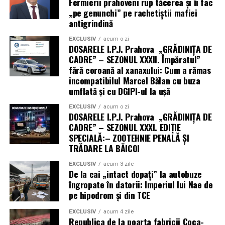
Fermierii prahoveni rup tăcerea și îi fac
avantaje este îmbunătățirea sănătății cardiovasculare.
„pe genunchi” pe rachetiștii mafiei
Activitatea fizică întărește inima, îmbunătățește
antigrindină
circulația sângelui, scade tensiunea arterială și reduce
EXCLUSIV
acum o zi
nivelul colesterolului „rău” (LDL), diminuând
DOSARELE I.P.J. Prahova „GRĂDINIȚA DE
semnificativ riscul de boli de inimă și accident vascular
CADRE” – SEZONUL XXXII. Împăratul”
cerebral.
fără coroană al xanaxului: Cum a rămas
incompatibilul Marcel Bălan cu buza
Pe lângă sănătatea fizică, mișcarea joacă un rol vital în
umflată și cu DGIPI-ul la ușă
bunăstarea mentală și emoțională. Exercițiile eliberează
EXCLUSIV
acum o zi
endorfine, neurotransmițători cunoscuți sub denumirea
DOSARELE I.P.J. Prahova „GRĂDINIȚA DE
de „hormoni ai fericirii”, care pot reduce stresul,
CADRE” – SEZONUL XXXI. EDIȚIE
SPECIALĂ:– ZOOTEHNIE PENALĂ ȘI
anxietatea și simptomele depresiei. Un program regulat
TRĂDARE LA BĂICOI
de activitate fizică moderată poate îmbunătăți calitatea
somnului, oferind o odihnă mai profundă și mai
EXCLUSIV
acum 3 zile
De la cai „intact dopați” la autobuze
reparatorie. De asemenea, crește nivelul de energie,
îngropate în datorii: Imperiul lui Nae de
îmbunătățește funcțiile cognitive, cum ar fi memoria și
pe hipodrom și din TCE
concentrarea, și stimulează stima de sine. Prin urmare,
chiar dacă ritmul de slabire nu este rapid, beneficiile
EXCLUSIV
acum 4 zile
Republica de la poarta fabricii Coca-
asupra stării generale de sănătate și a echilibrului