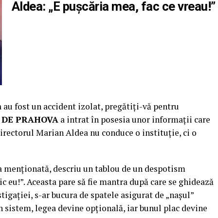
Aldea: „E pușcăria mea, fac ce vreau!”
a au fost un accident izolat, pregătiți-vă pentru
V DE PRAHOVA
a intrat în posesia unor informații care
irectorul Marian Aldea nu conduce o instituție, ci o
ția menționată, descriu un tablou de un despotism
zic eu!”. Aceasta pare să fie mantra după care se ghidează
stigației, s-ar bucura de spatele asigurat de „nașul”
n sistem, legea devine opțională, iar bunul plac devine