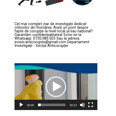
Cel mai complet ziar de investigații dedicat
cititorilor din România. Aveți un pont despre
fapte de corupție la nivel local și/sau național?
Garantăm confidențialitatea! Scrie-ne la
Whatsapp: 0735.085.503 Sau la adresa:
incisiv.anticoruptie@gmail.com Departament
Investigații - Secția Anticorupție
Player
video
00:00
00:23