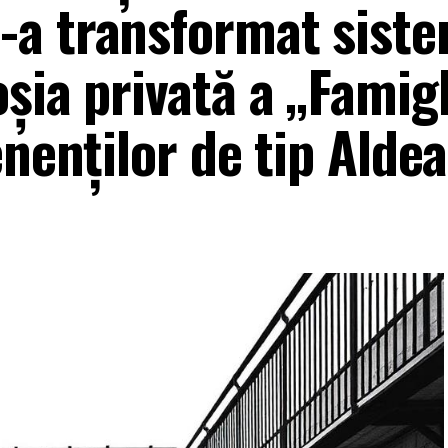
-a transformat sist
șia privată a „Famigl
enenților de tip Aldea