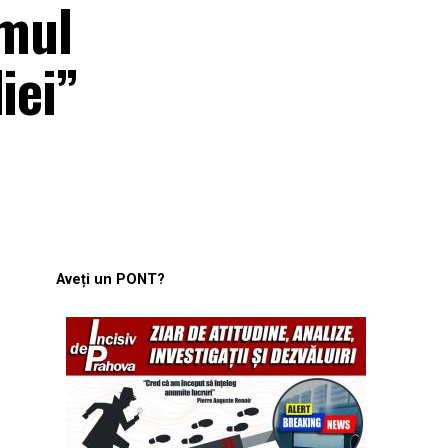
emul
iei”
Aveți un PONT?