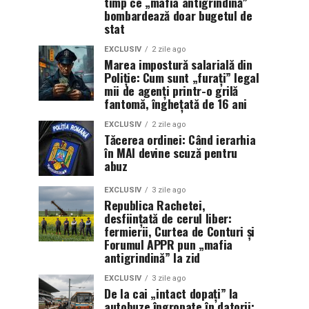
timp ce „mafia antigrindină”
bombardează doar bugetul de
stat
EXCLUSIV
2 zile ago
Marea impostură salarială din
Poliție: Cum sunt „furați” legal
mii de agenți printr-o grilă
fantomă, înghețată de 16 ani
EXCLUSIV
2 zile ago
Tăcerea ordinei: Când ierarhia
în MAI devine scuză pentru
abuz
EXCLUSIV
3 zile ago
Republica Rachetei,
desființată de cerul liber:
fermierii, Curtea de Conturi și
Forumul APPR pun „mafia
antigrindină” la zid
EXCLUSIV
3 zile ago
De la cai „intact dopați” la
autobuze îngropate în datorii: