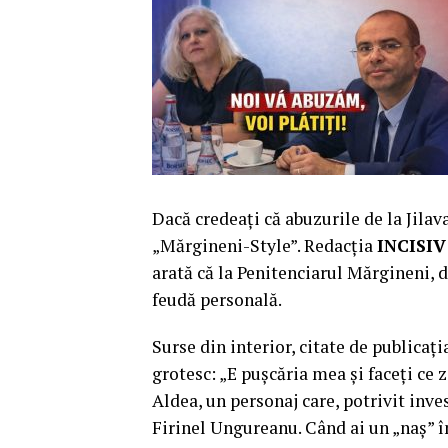
Dacă credeați că abuzurile de la Jilav
„Mărgineni-Style”. Redacția
INCISI
arată că la Penitenciarul Mărgineni, d
feudă personală.
Surse din interior, citate de publica
grotesc: „E pușcăria mea și faceți ce 
Aldea, un personaj care, potrivit inve
Firinel Ungureanu. Când ai un „naș” î