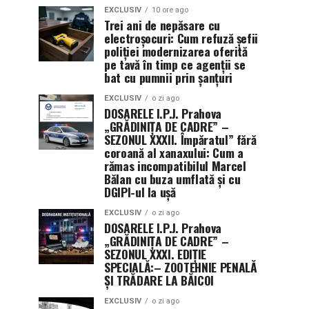
EXCLUSIV
10 ore ago
Trei ani de nepăsare cu
electroșocuri: Cum refuză șefii
poliției modernizarea oferită
pe tavă în timp ce agenții se
bat cu pumnii prin șanțuri
EXCLUSIV
o zi ago
DOSARELE I.P.J. Prahova
„GRĂDINIȚA DE CADRE” –
SEZONUL XXXII. Împăratul” fără
coroană al xanaxului: Cum a
rămas incompatibilul Marcel
Bălan cu buza umflată și cu
DGIPI-ul la ușă
EXCLUSIV
o zi ago
DOSARELE I.P.J. Prahova
„GRĂDINIȚA DE CADRE” –
SEZONUL XXXI. EDIȚIE
SPECIALĂ:– ZOOTEHNIE PENALĂ
ȘI TRĂDARE LA BĂICOI
EXCLUSIV
o zi ago