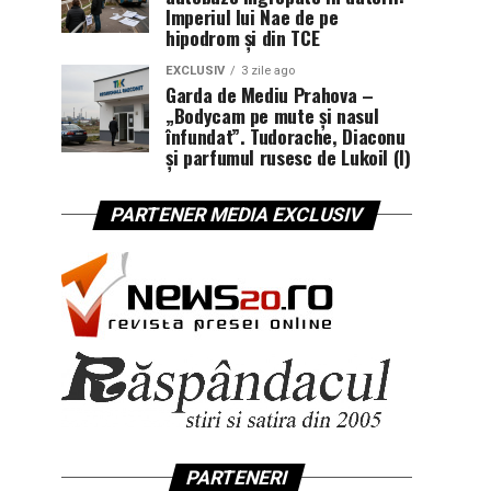
Imperiul lui Nae de pe
hipodrom și din TCE
EXCLUSIV
3 zile ago
Garda de Mediu Prahova –
„Bodycam pe mute și nasul
înfundat”. Tudorache, Diaconu
și parfumul rusesc de Lukoil (I)
PARTENER MEDIA EXCLUSIV
PARTENERI