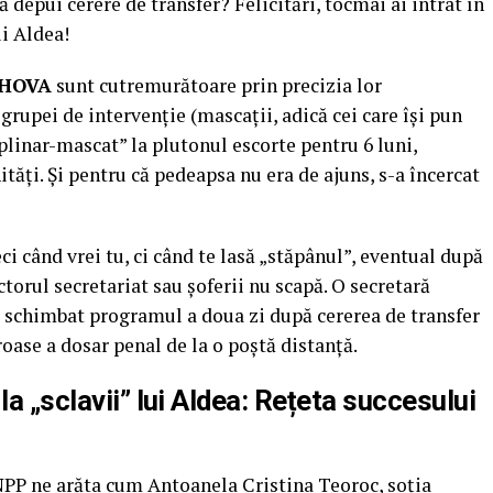
 depui cerere de transfer? Felicitări, tocmai ai intrat în
i Aldea!
AHOVA
sunt cutremurătoare prin precizia lor
 grupei de intervenție (mascații, adică cei care își pun
iplinar-mascat” la plutonul escorte pentru 6 luni,
ități. Și pentru că pedeapsa nu era de ajuns, s-a încercat
ci când vrei tu, ci când te lasă „stăpânul”, eventual după
ctorul secretariat sau șoferii nu scapă. O secretară
-a schimbat programul a doua zi după cererea de transfer
oase a dosar penal de la o poștă distanță.
la „sclavii” lui Aldea: Rețeta succesului
NPP ne arăta cum Antoanela Cristina Teoroc, soția