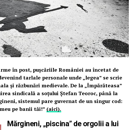
arme în post, pușcăriile României au încetat de
, devenind tarlale personale unde „legea” se scrie
ala și răzbunări medievale. De la „Împărăteasa”
irea sindicală a soțului Ștefan Teoroc, până la
gineni, sistemul pare guvernat de un singur cod:
l meu pe banii tăi!”
(aici).
Mărgineni, „piscina” de orgolii a lui