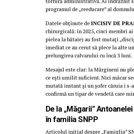
tortură administrativă. Ai îndrăznit să
programul de „reeducare” al domnulu
Datele obținute de
INCISIV DE PR
chirurgicală: în 2025, cinci membri ai
pielea la bătaie) au fost mutați „disc
imediat ce au cerut să plece la alte un
prelungirea calvarului cu încă 3 luni.
Mesajul este clar: la Mărgineni nu ple
ce ești umilit suficient. Nici măcar se
mutată instant și un șofer căruia i s
confirmă un tipar de vendetă care mir
De la „Măgarii” Antoanelei 
în familia SNPP
Articolul inițial despre „Famiglia” S