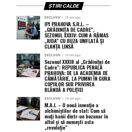
ȘTIRI CALDE
EXCLUSIV
10 ore ago
IPJ PRAHOVA S.R.L. –
„GRĂDINIȚA DE CADRE”,
SEZONUL XXXIV: CUM A RĂMAS
„IUDA” CU BUZA UMFLATĂ ȘI
CLANȚA LINSĂ
EXCLUSIV
10 ore ago
Sezonul XXXIII al „Grădiniței de
Cadre”: REPUBLICA PENALĂ
PRAHOVA: DE LA ACADEMIA DE
CĂMĂTĂRIE, LA PUMNI ÎN GURA
COPIILOR SUB PRIVIREA
BLÂNDĂ A POLIȚIEI
EXCLUSIV
10 ore ago
M.A.I. – O nouă invenție a
alchimiștilor de stat: Cum să
muți banii dintr-un buzunar în
altul și să numești asta
„revoluție”