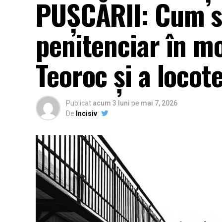
PUȘCĂRII: Cum s
penitenciar în mo
Teoroc și a locot
Publicat
acum 3 luni
pe
mai 7, 2026
De
Incisiv