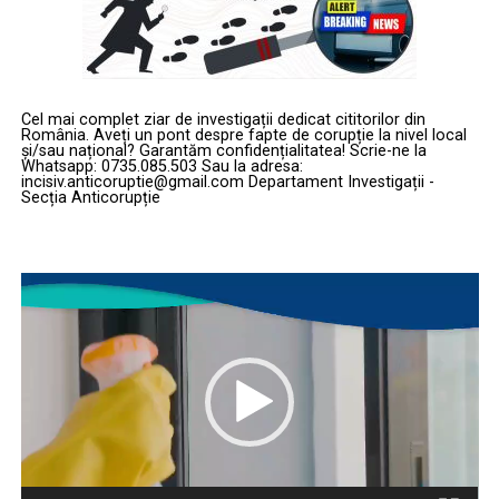
Cel mai complet ziar de investigații dedicat cititorilor din
România. Aveți un pont despre fapte de corupție la nivel local
și/sau național? Garantăm confidențialitatea! Scrie-ne la
Whatsapp: 0735.085.503 Sau la adresa:
incisiv.anticoruptie@gmail.com Departament Investigații -
Secția Anticorupție
Player
video