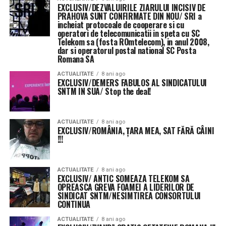
EXCLUSIV/DEZVALUIRILE ZIARULUI INCISIV DE
PRAHOVA SUNT CONFIRMATE DIN NOU/ SRI a
incheiat protocoale de cooperare si cu
operatori de telecomunicatii in speta cu SC
Telekom sa (fosta ROmtelecom), in anul 2008,
dar si operatorul postal national SC Posta
Romana SA
ACTUALITATE
8 ani ago
EXCLUSIV/DEMERS FABULOS AL SINDICATULUI
SNTM IN SUA/ Stop the deal!
ACTUALITATE
8 ani ago
EXCLUSIV/ROMÂNIA, ȚARA MEA, SAT FĂRĂ CÂINI
!!!
ACTUALITATE
8 ani ago
EXCLUSIV/ ANTIC SOMEAZA TELEKOM SA
OPREASCA GREVA FOAMEI A LIDERILOR DE
SINDICAT SNTM/NESIMTIREA CONSORTULUI
CONTINUA
ACTUALITATE
8 ani ago