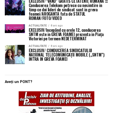
EXCLUSIV/”VAND” GRATIS CETATENIE ROMANA !!!
Conducerea Telekom petrece cu nesimtire in
timp ce doi lideri de sindicat sunt in greva
foamei/AROGANTA fata de STATUL
ROMAN/FOTO/VIDEO
ACTUALITATE
8 ani ago
EXCLUSIV/Incepând cu orele 12, conducerea
SNTM este in GREVA FOAMEI prezenta in Piața
Victoriei pe termen NEDETERMINAT
ACTUALITATE
8 ani ago
EXCLUSIV/ CONDUCEREA SINDICATULUI
NAŢIONAL TELECOMUNICAŢII MOBILE („SNTM”)
INTRA IN GREVA FOAMEI
Aveți un PONT?