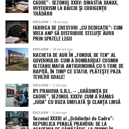
CADRE”- SEZONUL XXXV: DINASTIA XANAX,
VOYEURISM LA BĂICOI ȘI CORIGENȚII
TRĂDĂRII
EXCLUSIV
18 ore ago
FABRICA DE CHESTORI „CU DEDICAȚIE”: CUM
VREA ANP SĂ DISTRIBUIE STELUȚE AURII
PRIN SPATELE LEGII
EXCLUSIV
24 de ore ago
RACHETA DE AUR ÎN „FONDUL DE TEN” AL
GUVERNULUI: CUM A BOMBARDAT COSMIN
OLTEANU MAFIA ANTIGRINDINĂ CU 5 TONE DE
RAPIȚĂ, ÎN TIMP CE STATUL PLĂTEȘTE PAZA
TEVILOR GOALE!
EXCLUSIV
2 zile ago
IPJ PRAHOVA S.R.L. – „GRĂDINIȚA DE
CADRE”, SEZONUL XXXIV: CUM A RĂMAS
„IUDA” CU BUZA UMFLATĂ ȘI CLANȚA LINSĂ
EXCLUSIV
2 zile ago
Sezonul XXXIII al „Grădiniței de Cadre”:
REPUBLICA PENALĂ PRAHOVA: DE LA
ACADEMIA DE CĂMĂTĂRIE, LA PUMNI ÎN