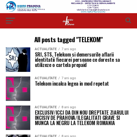
All posts tagged "TELEKOM"
ACTUALITATE
7 ani ago
SRI, STS, Telekom si demersurile aflarii
identitatii fiecarei persoane ce doreste sa
utilizeze o cartela prepaid
ACTUALITATE
7 ani ago
Telekom incalca legea in mod repetat
ACTUALITATE
8 ani ago
EXCLUSIV/ICCJ DA DIN NOU DREPTATE ZIARULUI
INCISIV DE PRAHOVA/ILEGALITATI GRAVE SI
MUNCA LA NEGRU LA TELEKOM ROMANIA
ACTUALITATE
8 ani ago