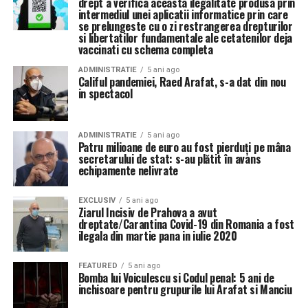
drept a verifica aceasta ilegalitate produsa prin
intermediul unei aplicatii informatice prin care
se prelungeste cu o zi restrangerea drepturilor
si libertatilor fundamentale ale cetatenilor deja
vaccinati cu schema completa
ADMINISTRATIE
5 ani ago
Califul pandemiei, Raed Arafat, s-a dat din nou
in spectacol
ADMINISTRATIE
5 ani ago
Patru milioane de euro au fost pierduți pe mâna
secretarului de stat: s-au plătit în avans
echipamente nelivrate
EXCLUSIV
5 ani ago
Ziarul Incisiv de Prahova a avut
dreptate/Carantina Covid-19 din Romania a fost
ilegala din martie pana in iulie 2020
FEATURED
5 ani ago
Bomba lui Voiculescu si Codul penal: 5 ani de
inchisoare pentru grupurile lui Arafat si Manciu