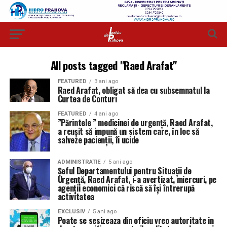
All posts tagged "Raed Arafat"
FEATURED
3 ani ago
Raed Arafat, obligat să dea cu subsemnatul la
Curtea de Conturi
FEATURED
4 ani ago
”Părintele ” medicinei de urgență, Raed Arafat,
a reușit să impună un sistem care, în loc să
salveze pacienții, îi ucide
ADMINISTRATIE
5 ani ago
Şeful Departamentului pentru Situaţii de
Urgenţă, Raed Arafat, i-a avertizat, miercuri, pe
agenţii economici că riscă să îşi întrerupă
activitatea
EXCLUSIV
5 ani ago
Poate se sesizeaza din oficiu vreo autoritate in