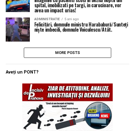
imaginile cu pacienti scosi in bezna noptii din
spital, imobilizati pe targi, in carucioare, vor
avea un impact urias!
ADMINISTRATIE
5 ani ago
Felicitări, domnule ministru Harababură/Sunteți
niște imbecili, domnule Voiculescu/Atât.
MORE POSTS
Aveți un PONT?