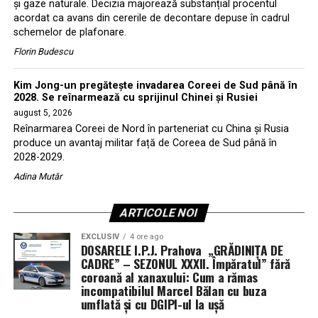
și gaze naturale. Decizia majorează substanțial procentul
acordat ca avans din cererile de decontare depuse în cadrul
schemelor de plafonare.
Florin Budescu
Kim Jong-un pregătește invadarea Coreei de Sud până în
2028. Se reînarmează cu sprijinul Chinei și Rusiei
august 5, 2026
Reînarmarea Coreei de Nord în parteneriat cu China și Rusia
produce un avantaj militar față de Coreea de Sud până în
2028-2029.
Adina Mutăr
ARTICOLE NOI
EXCLUSIV
4 ore ago
DOSARELE I.P.J. Prahova „GRĂDINIȚA DE
CADRE” – SEZONUL XXXII. Împăratul” fără
coroană al xanaxului: Cum a rămas
incompatibilul Marcel Bălan cu buza
umflată și cu DGIPI-ul la ușă