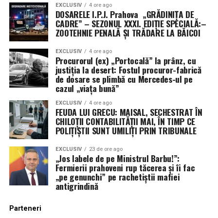
EXCLUSIV
4 ore ago
DOSARELE I.P.J. Prahova „GRĂDINIȚA DE
CADRE” – SEZONUL XXXI. EDIȚIE SPECIALĂ:–
ZOOTEHNIE PENALĂ ȘI TRĂDARE LA BĂICOI
EXCLUSIV
4 ore ago
Procurorul (ex) „Portocală” la prânz, cu
justiția la desert: Fostul procuror-fabrică
de dosare se plimbă cu Mercedes-ul pe
cazul „viața bună”
EXCLUSIV
4 ore ago
FEUDA LUI GRECU: MAISAL, SECHESTRAT ÎN
CHILOȚII CONTABILITĂȚII MAI, ÎN TIMP CE
POLIȚIȘTII SUNT UMILIȚI PRIN TRIBUNALE
EXCLUSIV
23 de ore ago
„Jos labele de pe Ministrul Barbu!”:
Fermierii prahoveni rup tăcerea și îi fac
„pe genunchi” pe rachetiștii mafiei
antigrindină
Parteneri