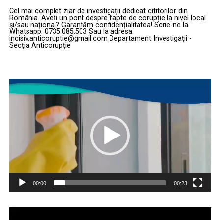
Cel mai complet ziar de investigații dedicat cititorilor din
România. Aveți un pont despre fapte de corupție la nivel local
și/sau național? Garantăm confidențialitatea! Scrie-ne la
Whatsapp: 0735.085.503 Sau la adresa:
incisiv.anticoruptie@gmail.com Departament Investigații -
Secția Anticorupție
Player
video
00:00
00:23
Player
video