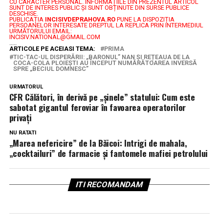
CU CARACTER PERSONAL.
INFORMAȚIILE DIN PREZENTUL ARTICOL
SUNT DE INTERES PUBLIC ȘI SUNT OBȚINUTE DIN SURSE PUBLICE
DESCHISE.
PUBLICAȚIA
INCISIVDEPRAHOVA.RO
PUNE LA DISPOZIȚIA
PERSOANELOR INTERESATE DREPTUL LA REPLICA PRIN INTERMEDIUL
URMĂTORULUI EMAIL:
INCISIV.NATIONAL@GMAIL.COM
.....
ARTICOLE PE ACEIASI TEMA:
PRIMA
TIC-TAC-UL DISPERĂRII: „BARONUL” NAN ȘI REȚEAUA DE LA
COCA-COLA PLOIEȘTI AU ÎNCEPUT NUMĂRĂTOAREA INVERSĂ
SPRE „BECIUL DOMNESC”
URMATORUL
CFR Călători, în derivă pe „șinele” statului: Cum este
sabotat gigantul feroviar în favoarea operatorilor
privați
NU RATATI
„Marea nefericire” de la Băicoi: Intrigi de mahala,
„cocktailuri” de farmacie și fantomele mafiei petrolului
ITI RECOMANDAM