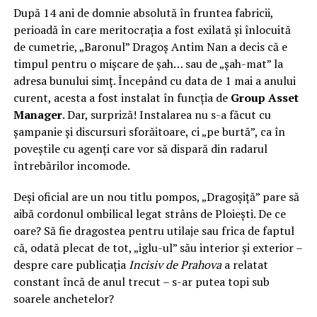
După 14 ani de domnie absolută în fruntea fabricii,
perioadă în care meritocrația a fost exilată și înlocuită
de cumetrie, „Baronul” Dragoș Antim Nan a decis că e
timpul pentru o mișcare de șah… sau de „șah-mat” la
adresa bunului simț. Începând cu data de 1 mai a anului
curent, acesta a fost instalat în funcția de
Group Asset
Manager
. Dar, surpriză! Instalarea nu s-a făcut cu
șampanie și discursuri sforăitoare, ci „pe burtă”, ca în
poveștile cu agenți care vor să dispară din radarul
întrebărilor incomode.
Deși oficial are un nou titlu pompos, „Dragoșiță” pare să
aibă cordonul ombilical legat strâns de Ploiești. De ce
oare? Să fie dragostea pentru utilaje sau frica de faptul
că, odată plecat de tot, „iglu-ul” său interior și exterior –
despre care publicația
Incisiv de Prahova
a relatat
constant încă de anul trecut – s-ar putea topi sub
soarele anchetelor?