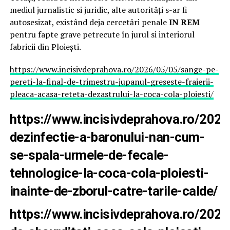
mediul jurnalistic si juridic, alte autorități s-ar fi
autosesizat, existând deja cercetări penale
IN REM
pentru fapte grave petrecute în jurul si interiorul
fabricii din Ploiești.
https://www.incisivdeprahova.ro/2026/05/05/sange-pe-
pereti-la-final-de-trimestru-jupanul-greseste-fraierii-
pleaca-acasa-reteta-dezastrului-la-coca-cola-ploiesti/
https://www.incisivdeprahova.ro/202
dezinfectie-a-baronului-nan-cum-
se-spala-urmele-de-fecale-
tehnologice-la-coca-cola-ploiesti-
inainte-de-zborul-catre-tarile-calde/
https://www.incisivdeprahova.ro/2026