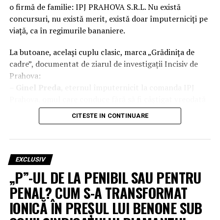
o firmă de familie: IPJ PRAHOVA S.R.L. Nu există
concursuri, nu există merit, există doar împuterniciți pe
viață, ca în regimurile bananiere.
La butoane, același cuplu clasic, marca „Grădinița de
cadre”, documentat de ziarul de investigații Incisiv de
Prahova:
–
Ginel Preda
, eternul împuternicit la comanda IPJ
Prahova, omul care conduce fără să fi câștigat vreodată
ceva în afară de prelungiri de mandat.
CITESTE IN CONTINUARE
–
Marcel Bălan
, „Împăratul Xanaxului”, declarat
incompatibil de ANI la 09.03.2026, dar ținut la buton ca
adjunct, cu vise umede de șefie totală.
EXCLUSIV
Structura de conducere arată ca un consiliu de
„P”-UL DE LA PENIBIL SAU PENTRU
administrație improvizat: împuterniciți peste
PENAL? CUM S-A TRANSFORMAT
împuterniciți, oameni fără concurs care decid destinele
IONICĂ ÎN PREȘUL LUI BENONE SUB
polițiștilor și ale cetățenilor. În timp ce DGIPI a pus
frână concursului pentru șefia IPJ până la jumătatea lui