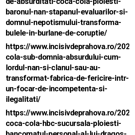
de-absurditati-coca-cola-ploiesti-
baronul-nan-stapanul-evaluarilor-si-
domnul-nepotismului-transforma-
bulele-in-burlane-de-coruptie/
https://www.incisivdeprahova.ro/202
cola-sub-domnia-absurdului-cum-
lordul-nan-si-clanul-sau-au-
transformat-fabrica-de-fericire-intr-
un-focar-de-incompetenta-si-
ilegalitati/
https://www.incisivdeprahova.ro/2026
coca-cola-hbc-sucursala-ploiesti-
bancomatul-personal-al-lui-dragos-