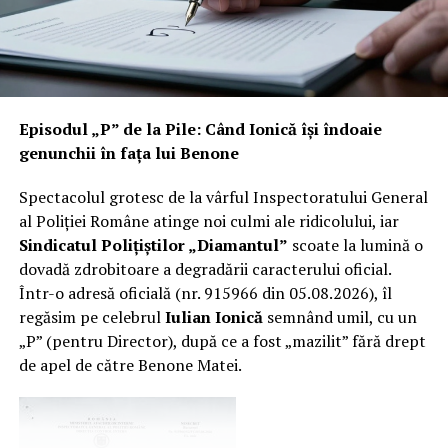
Ce a găsit, potrivit informațiilor obținute de Incisiv de
Prahova?
Un
șef de post cu SUV electric
, dar cu morală pe
motorină:
Episodul „P” de la Pile: Când Ionică își îndoaie
– la postul de poliție s-au făcut
racordări ilegale la
genunchii în fața lui Benone
curent
;
–
priza instituției
era folosită, „în familie”, pentru
Spectacolul grotesc de la vârful Inspectoratului General
încărcarea mașinii electrice personale
a șefului de
al Poliției Române atinge noi culmi ale ridicolului, iar
post;
Sindicatul Polițiștilor „Diamantul”
scoate la lumină o
– consumul era decontat, evident, de stat, adică de
dovadă zdrobitoare a degradării caracterului oficial.
cetățeanul prost, că „statul” nu plătește din buzunarul
Într-o adresă oficială (nr. 915966 din 05.08.2026), îl
lui.
regăsim pe celebrul
Iulian Ionică
semnând umil, cu un
„P” (pentru Director), după ce a fost „mazilit” fără drept
Pe românește: șeful de post își băga mașina în priză la
de apel de către Benone Matei.
buget, și-a făcut propria „stație de încărcare” la peretele
instituției, iar nota de plată se ducea la contribuabili.