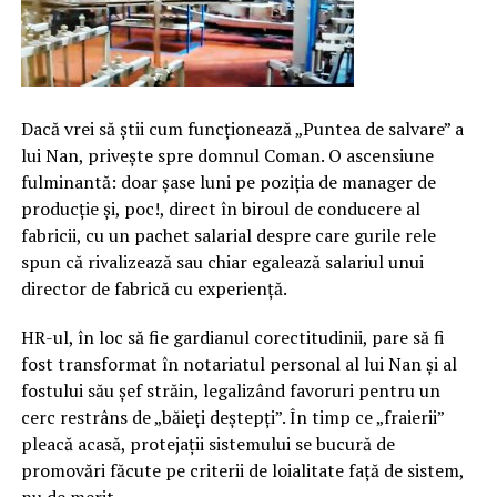
Dacă vrei să știi cum funcționează „Puntea de salvare” a
lui Nan, privește spre domnul Coman. O ascensiune
fulminantă: doar șase luni pe poziția de manager de
producție și, poc!, direct în biroul de conducere al
fabricii, cu un pachet salarial despre care gurile rele
spun că rivalizează sau chiar egalează salariul unui
director de fabrică cu experiență.
HR-ul, în loc să fie gardianul corectitudinii, pare să fi
fost transformat în notariatul personal al lui Nan și al
fostului său șef străin, legalizând favoruri pentru un
cerc restrâns de „băieți deștepți”. În timp ce „fraierii”
pleacă acasă, protejații sistemului se bucură de
promovări făcute pe criterii de loialitate față de sistem,
nu de merit.