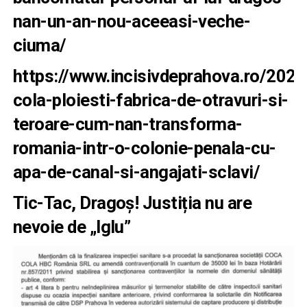
nan-un-an-nou-aceeasi-veche-
ciuma/
https://www.incisivdeprahova.ro/202
cola-ploiesti-fabrica-de-otravuri-si-
teroare-cum-nan-transforma-
romania-intr-o-colonie-penala-cu-
apa-de-canal-si-angajati-sclavi/
Tic-Tac, Dragoș! Justiția nu are
nevoie de „Iglu”