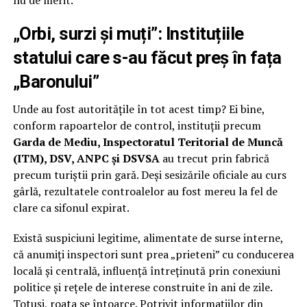
„Orbi, surzi și muți”: Instituțiile
statului care s-au făcut preș în fața
„Baronului”
Unde au fost autoritățile în tot acest timp? Ei bine,
conform rapoartelor de control, instituții precum
Garda de Mediu, Inspectoratul Teritorial de Muncă
(ITM), DSV, ANPC și DSVSA
au trecut prin fabrică
precum turiștii prin gară. Deși sesizările oficiale au curs
gârlă, rezultatele controalelor au fost mereu la fel de
clare ca sifonul expirat.
Există suspiciuni legitime, alimentate de surse interne,
că anumiți inspectori sunt prea „prieteni” cu conducerea
locală și centrală, influență întreținută prin conexiuni
politice și rețele de interese construite în ani de zile.
Totuși, roata se întoarce. Potrivit informațiilor din