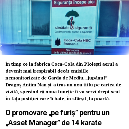
În timp ce la fabrica Coca-Cola din Ploiești aerul a
devenit mai irespirabil decât emisiile
nemonitorizate de Garda de Mediu, „jupânul”
Dragoș Antim Nan și-a tras un nou titlu pe cartea de
vizită, sperând că noua funcție îi va servi drept scut
în fața justiției care îi bate, în sfârșit, la poartă.
O promovare „pe furiș” pentru un
„Asset Manager” de 14 karate