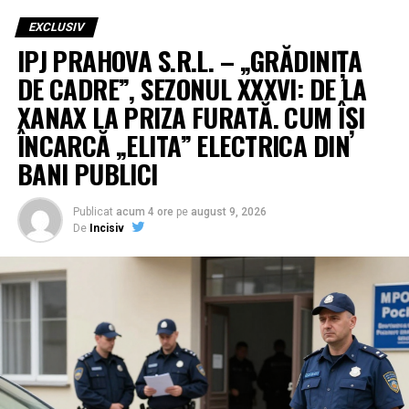
EXCLUSIV
IPJ PRAHOVA S.R.L. – „GRĂDINIȚA
DE CADRE”, SEZONUL XXXVI: DE LA
XANAX LA PRIZA FURATĂ. CUM ÎȘI
ÎNCARCĂ „ELITA” ELECTRICA DIN
BANI PUBLICI
Publicat
acum 4 ore
pe
august 9, 2026
De
Incisiv