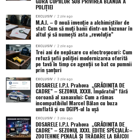
GURA COPIILOR SUB PRIVIREA BLÂNDĂ A
spulberate de DGIPI, care a blocat concursul pentru
POLIȚIEI
șefie până în august 2026, lăsând „caracatița” să
EXCLUSIV
2 zile ago
tremure sub spectrul dosarelor DIICOT.
M.A.I. – O nouă invenție a alchimiștilor de
stat: Cum să muți banii dintr-un buzunar în
În acest peisaj dezolant, agentul
Tudor Alexandru
altul și să numești asta „revoluție”
reprezintă viitorul „strălucit” al sistemului. Cu un
pedigree infracțional de invidiat – tatăl polițist spăgar
EXCLUSIV
2 zile ago
Trei ani de nepăsare cu electroșocuri: Cum
dat afară și reîncadrat prin „minuni”, mama salvată de
refuză șefii poliției modernizarea oferită
dosare de delapidare – mezinul Tudor aplică ce a învățat
pe tavă în timp ce agenții se bat cu pumnii
prin șanțuri
acasă: îngroapă dosarele colegilor incomozi sub preșul
influențelor locale, în timp ce restul „grădiniței” se
EXCLUSIV
3 zile ago
DOSARELE I.P.J. Prahova „GRĂDINIȚA DE
ocupă cu amanetarea laptopurilor de serviciu la
CADRE” – SEZONUL XXXII. Împăratul” fără
Câmpina.
coroană al xanaxului: Cum a rămas
incompatibilul Marcel Bălan cu buza
„Iuda” de Prahova și nota 6 la
umflată și cu DGIPI-ul la ușă
trădare: Când nici linsul clanțelor nu
EXCLUSIV
3 zile ago
DOSARELE I.P.J. Prahova „GRĂDINIȚA DE
te mai salvează
CADRE” – SEZONUL XXXI. EDIȚIE SPECIALĂ:–
ZOOTEHNIE PENALĂ ȘI TRĂDARE LA BĂICOI
Marcel Bălan
, incompatibil cu funcția dar compatibil cu