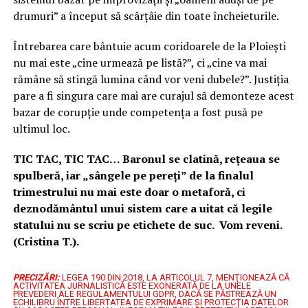
drumuri” a început să scârțâie din toate încheieturile.
Întrebarea care bântuie acum coridoarele de la Ploiești
nu mai este „cine urmează pe listă?”, ci „cine va mai
rămâne să stingă lumina când vor veni dubele?”. Justiția
pare a fi singura care mai are curajul să demonteze acest
bazar de corupție unde competența a fost pusă pe
ultimul loc.
TIC TAC, TIC TAC… Baronul se clatină, rețeaua se
spulberă, iar „sângele pe pereți” de la finalul
trimestrului nu mai este doar o metaforă, ci
deznodământul unui sistem care a uitat că legile
statului nu se scriu pe etichete de suc. Vom reveni.
(Cristina T.).
PRECIZĂRI:
LEGEA 190 DIN 2018, LA ARTICOLUL 7, MENŢIONEAZĂ CĂ
ACTIVITATEA JURNALISTICĂ ESTE EXONERATĂ DE LA UNELE
PREVEDERI ALE REGULAMENTULUI GDPR, DACĂ SE PĂSTREAZĂ UN
ECHILIBRU ÎNTRE LIBERTATEA DE EXPRIMARE ŞI PROTECŢIA DATELOR