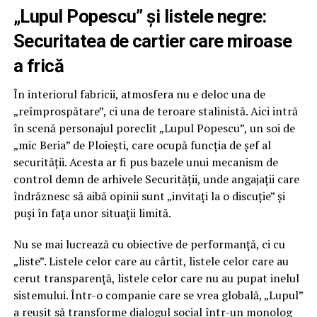
„Lupul Popescu” și listele negre:
Securitatea de cartier care miroase
a frică
În interiorul fabricii, atmosfera nu e deloc una de
„reîmprospătare”, ci una de teroare stalinistă. Aici intră
în scenă personajul poreclit „Lupul Popescu”, un soi de
„mic Beria” de Ploiești, care ocupă funcția de șef al
securității. Acesta ar fi pus bazele unui mecanism de
control demn de arhivele Securității, unde angajații care
îndrăznesc să aibă opinii sunt „invitați la o discuție” și
puși în fața unor situații limită.
Nu se mai lucrează cu obiective de performanță, ci cu
„liste”. Listele celor care au cârtit, listele celor care au
cerut transparență, listele celor care nu au pupat inelul
sistemului. Într-o companie care se vrea globală, „Lupul”
a reușit să transforme dialogul social într-un monolog