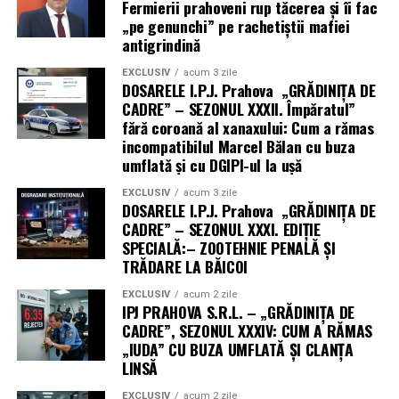
episoade penale
.
Fermierii prahoveni rup tăcerea și îi fac
NOTA:
„pe genunchi” pe rachetiștii mafiei
antigrindină
Cetățeanul plătește factura – la propriu, la curent și la
Voyeurismul
este, într-un sens strict, un
figurat, la încredere.
comportament sau o parafilie care constă în obținerea
EXCLUSIV
acum 3 zile
Noi vom continua să aprindem lumina acolo unde alții
DOSARELE I.P.J. Prahova „GRĂDINIȚA DE
satisfacției (adesea de natură sexuală) prin observarea
CADRE” – SEZONUL XXXII. Împăratul”
trag cablul pe ascuns.
secretă a unor persoane în timp ce acestea se află în
fără coroană al xanaxului: Cum a rămas
ipostaze intime, sunt dezbrăcate sau se dezbracă.
incompatibilul Marcel Bălan cu buza
Vom reveni luni, în ediția „GRĂDINIȚA DE CADRE”,
umflată și cu DGIPI-ul la ușă
SEZONUL XXXVII, cu noi dezvăluiri despre
În contextul juridic și social (așa cum apare și în
„competența” acestor împuterniciți, ca să vedeți
EXCLUSIV
acum 3 zile
documentele sus mentionate), termenul are conotații
DOSARELE I.P.J. Prahova „GRĂDINIȚA DE
adevărata față hâtră a IPJ PRAHOVA S.R.L. – nu ratați
mai largi:
CADRE” – SEZONUL XXXI. EDIȚIE
ediția de luni, că nici nu știți ce pierdeți! (Cristina T.).
SPECIALĂ:– ZOOTEHNIE PENALĂ ȘI
Încălcarea intimității:
Se referă la actul de a
TRĂDARE LA BĂICOI
spiona o persoană în spațiul său privat (de
EXCLUSIV
acum 2 zile
exemplu, cineva care se uită pe geamul unui
IPJ PRAHOVA S.R.L. – „GRĂDINIȚA DE
dormitor la miezul nopții, fără consimțământ).
CADRE”, SEZONUL XXXIV: CUM A RĂMAS
„IUDA” CU BUZA UMFLATĂ ȘI CLANȚA
Aceasta este o formă de agresiune care încalcă
LINSĂ
dreptul la viață privată și domiciliu.
EXCLUSIV
acum 2 zile