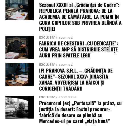
Sens metaforic (administrativ):
În textul nostru,
Sezonul XXXIII al „Grădiniței de Cadre”:
termenul a fost folosit și pentru a descrie
REPUBLICA PENALĂ PRAHOVA: DE LA
curiozitatea bolnăvicioasă sau controlul intruziv al
ACADEMIA DE CĂMĂTĂRIE, LA PUMNI ÎN
unor șefi (cum ar fi „paranoia” menționată în cazul
GURA COPIILOR SUB PRIVIREA BLÂNDĂ A
POLIȚIEI
Stoican) care, în loc să rezolve probleme oficiale,
sunt preocupați să „spioneze” subalternii, să afle
EXCLUSIV
acum o zi
detalii private sau să monitorizeze viața altora în
FABRICA DE CHESTORI „CU DEDICAȚIE”:
CUM VREA ANP SĂ DISTRIBUIE STELUȚE
mod neprofesionist.
AURII PRIN SPATELE LEGII
Pe scurt, este actul „privitului pe furiș” cu scopul de a
EXCLUSIV
acum o zi
obține o plăcere sau un avantaj (sexual, de control
IPJ PRAHOVA S.R.L. –„GRĂDINIȚA DE
sau de putere) pe seama intimității altei persoane.
CADRE”- SEZONUL XXXV: DINASTIA
XANAX, VOYEURISM LA BĂICOI ȘI
CORIGENȚII TRĂDĂRII
EXCLUSIV
acum 3 zile
Procurorul (ex) „Portocală” la prânz, cu
justiția la desert: Fostul procuror-
fabrică de dosare se plimbă cu
Mercedes-ul pe cazul „viața bună”