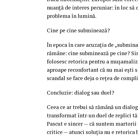
nuanță de interes pecuniar: în loc să 
problema în lumină.
Cine pe cine subminează?
În epoca în care acuzația de „submina
rămâne: cine subminează pe cine? Sind
folosesc retorica pentru a mușamaliza
aproape reconfortant că nu mai ești s
scandal se face deja o rețea de compli
Concluzie: dialog sau duel?
Ceea ce ar trebui să rămână un dialog 
transformat într-un duel de replici t
Pascut e sincer — că suntem martorii 
critice — atunci soluția nu e retorica 