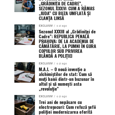
„GRĂDINIȚA DE CADRE”,
SEZONUL XXXIV: CUM A RĂMAS
„IUDA” CU BUZA UMFLATĂ ȘI
CLANȚA LINSĂ
EXCLUSIV
o zi ago
Sezonul XXXIII al „Grădiniței de
Cadre”: REPUBLICA PENALĂ
PRAHOVA: DE LA ACADEMIA DE
CĂMĂTĂRIE, LA PUMNI ÎN GURA
COPIILOR SUB PRIVIREA
BLÂNDĂ A POLIȚIEI
EXCLUSIV
o zi ago
M.A.I. – O nouă invenție a
alchimiștilor de stat: Cum să
muți banii dintr-un buzunar în
altul și să numești asta
„revoluție”
EXCLUSIV
o zi ago
Trei ani de nepăsare cu
electroșocuri: Cum refuză șefii
poliției modernizarea oferită