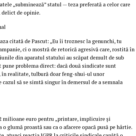
catele „subminează” statul — teza preferată a celor care
 delict de opinie.
nal
za citată de Pascut: „Eu îi troznesc la genunchi, tu
campanie, ci o mostră de retorică agresivă care, rostită în
siunile din aparatul statului au scăpat demult de sub
ut pune problema direct: dacă două sindicate sunt
 în realitate, tulbură doar feng-shui-ul unor
e cazul să se simtă singur în demersul de a semnala
2 milioane euro pentru „printare, implicuire și
 o glumă proastă sau ca o afacere opacă pusă pe hârtie.
, atunci reacția IGPR la criticile sindicale capătă o