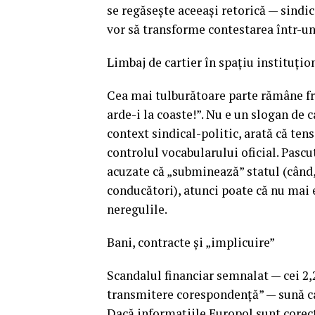
se regăsește aceeași retorică — sindi
vor să transforme contestarea într-un
Limbaj de cartier în spațiu instituțio
Cea mai tulburătoare parte rămâne fra
arde-i la coaste!”. Nu e un slogan de 
context sindical-politic, arată că ten
controlul vocabularului oficial. Pasc
acuzate că „subminează” statul (când,
conducători), atunci poate că nu mai 
neregulile.
Bani, contracte și „implicuire”
Scandalul financiar semnalat — cei 2,
transmitere corespondență” — sună ca
Dacă informațiile Europol sunt corecte