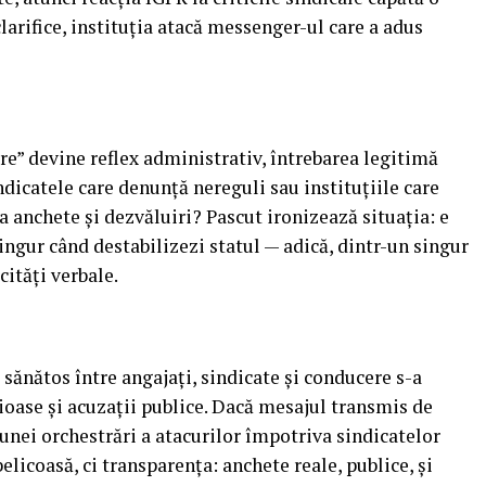
clarifice, instituția atacă messenger-ul care a adus
re” devine reflex administrativ, întrebarea legitimă
icatele care denunță nereguli sau instituțiile care
 anchete și dezvăluiri? Pascut ironizează situația: e
ingur când destabilizezi statul — adică, dintr-un singur
cități verbale.
sănătos între angajați, sindicate și conducere s-a
ăioase și acuzații publice. Dacă mesajul transmis de
unei orchestrări a atacurilor împotriva sindicatelor
belicoasă, ci transparența: anchete reale, publice, și