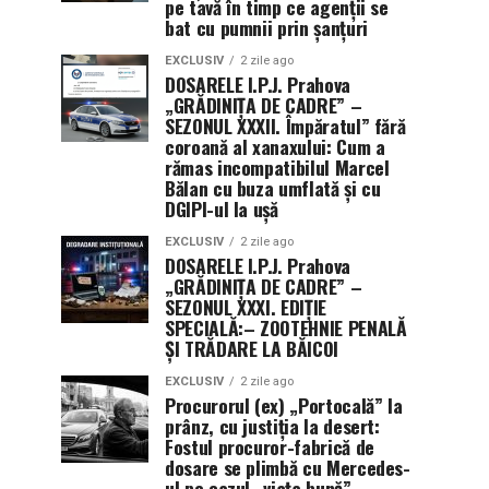
pe tavă în timp ce agenții se
bat cu pumnii prin șanțuri
EXCLUSIV
2 zile ago
DOSARELE I.P.J. Prahova
„GRĂDINIȚA DE CADRE” –
SEZONUL XXXII. Împăratul” fără
coroană al xanaxului: Cum a
rămas incompatibilul Marcel
Bălan cu buza umflată și cu
DGIPI-ul la ușă
EXCLUSIV
2 zile ago
DOSARELE I.P.J. Prahova
„GRĂDINIȚA DE CADRE” –
SEZONUL XXXI. EDIȚIE
SPECIALĂ:– ZOOTEHNIE PENALĂ
ȘI TRĂDARE LA BĂICOI
EXCLUSIV
2 zile ago
Procurorul (ex) „Portocală” la
prânz, cu justiția la desert:
Fostul procuror-fabrică de
dosare se plimbă cu Mercedes-
ul pe cazul „viața bună”