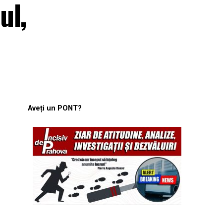
ul,
Aveți un PONT?