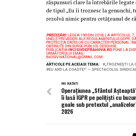
răspunsuri clare la întrebările legate 
de tipul „Eu îi troznesc la genunchi, 
rezolvă nimic pentru cetățeanul de râ
PRECIZĂRI:
LEGEA 190 DIN 2018, LA ARTICOLUL 
UNELE PREVEDERI ALE REGULAMENTULUI GDPR, DA
PROTECŢIA DATELOR CU CARACTER PERSONAL.
IN
OBȚINUTE DIN SURSE PUBLICE DESCHISE.
PUBLICAȚIA
INCISIVDEPRAHOVA.RO
PUNE LA DIS
URMĂTORULUI EMAIL:
INCISIV.NATIONAL@GMAIL.COM
.....
ARTICOLE PE ACEIASI TEMA:
„TROZNEȘTI LA
EU ARD LA COASTE!” — SPECTACOLUL SINDICA
NU RATATI
Operațiunea „Sfântul Așteaptă
îi lasă IGPR pe polițiști cu buzu
goale sub pretextul „analizelor
2026