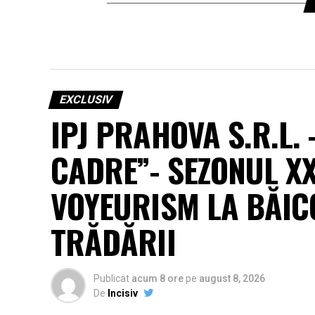
EXCLUSIV
IPJ PRAHOVA S.R.L.
CADRE”- SEZONUL XX
VOYEURISM LA BĂICO
TRĂDĂRII
Publicat
acum 8 ore
pe
august 8, 2026
De
Incisiv