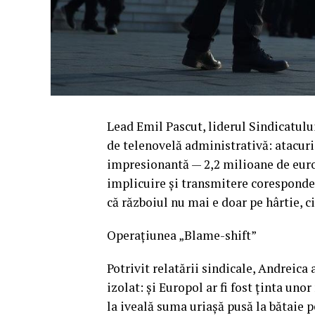
Lead Emil Pascut, liderul Sindicatul
de telenovelă administrativă: atacuri
impresionantă — 2,2 milioane de euro —
implicuire și transmitere corespondenț
că războiul nu mai e doar pe hârtie, ci
Operațiunea „Blame-shift”
Potrivit relatării sindicale, Andreica
izolat: și Europol ar fi fost ținta un
la iveală suma uriașă pusă la bătaie p