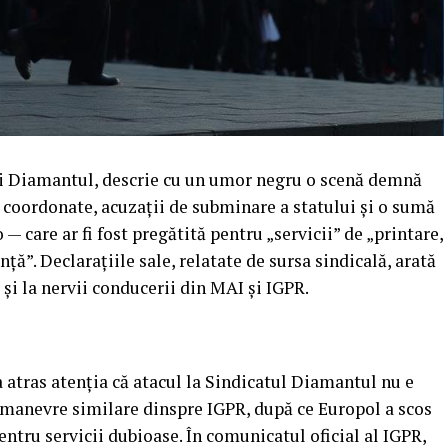
ui Diamantul, descrie cu un umor negru o scenă demnă
 coordonate, acuzații de subminare a statului și o sumă
 care ar fi fost pregătită pentru „servicii” de „printare,
ă”. Declarațiile sale, relatate de sursa sindicală, arată
 și la nervii conducerii din MAI și IGPR.
 a atras atenția că atacul la Sindicatul Diamantul nu e
or manevre similare dinspre IGPR, după ce Europol a scos
entru servicii dubioase. În comunicatul oficial al IGPR,