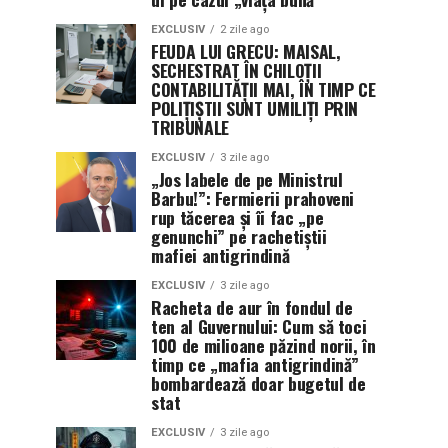
EXCLUSIV
2 zile ago
FEUDA LUI GRECU: MAISAL,
SECHESTRAT ÎN CHILOȚII
CONTABILITĂȚII MAI, ÎN TIMP CE
POLIȚIȘTII SUNT UMILIȚI PRIN
TRIBUNALE
EXCLUSIV
3 zile ago
„Jos labele de pe Ministrul
Barbu!”: Fermierii prahoveni
rup tăcerea și îi fac „pe
genunchi” pe rachetiștii
mafiei antigrindină
EXCLUSIV
3 zile ago
Racheta de aur în fondul de
ten al Guvernului: Cum să toci
100 de milioane păzind norii, în
timp ce „mafia antigrindină”
bombardează doar bugetul de
stat
EXCLUSIV
3 zile ago