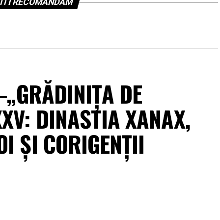
ITI RECOMANDAM
 –„GRĂDINIȚA DE
XV: DINASTIA XANAX,
I ȘI CORIGENȚII