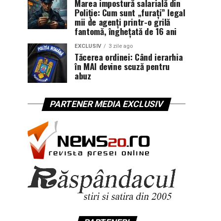
Marea impostură salarială din
Poliție: Cum sunt „furați” legal
mii de agenți printr-o grilă
fantomă, înghețată de 16 ani
EXCLUSIV
3 zile ago
Tăcerea ordinei: Când ierarhia
în MAI devine scuză pentru
abuz
PARTENER MEDIA EXCLUSIV