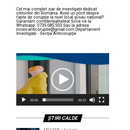
Cel mai complet ziar de investigații dedicat
cititorilor din România. Aveți un pont despre
fapte de corupție la nivel local și/sau național?
Garantăm confidențialitatea! Scrie-ne la
Whatsapp: 0735.085.503 Sau la adresa:
incisiv.anticoruptie@gmail.com Departament
Investigații - Secția Anticorupție
Player
video
00:00
00:23
ȘTIRI CALDE
EXCLUSIV
8 ore ago