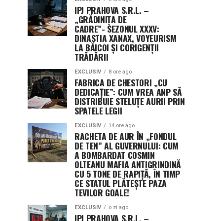
IPJ PRAHOVA S.R.L. –
„GRĂDINIȚA DE
CADRE”- SEZONUL XXXV:
DINASTIA XANAX, VOYEURISM
LA BĂICOI ȘI CORIGENȚII
TRĂDĂRII
EXCLUSIV
8 ore ago
FABRICA DE CHESTORI „CU
DEDICAȚIE”: CUM VREA ANP SĂ
DISTRIBUIE STELUȚE AURII PRIN
SPATELE LEGII
EXCLUSIV
14 ore ago
RACHETA DE AUR ÎN „FONDUL
DE TEN” AL GUVERNULUI: CUM
A BOMBARDAT COSMIN
OLTEANU MAFIA ANTIGRINDINĂ
CU 5 TONE DE RAPIȚĂ, ÎN TIMP
CE STATUL PLĂTEȘTE PAZA
TEVILOR GOALE!
EXCLUSIV
o zi ago
IPJ PRAHOVA S.R.L. –