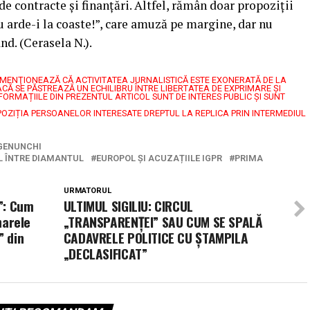
de contracte și finanțări. Altfel, rămân doar propoziții
tu arde-i la coaste!”, care amuză pe margine, dar nu
nd. (Cerasela N.).
7, MENŢIONEAZĂ CĂ ACTIVITATEA JURNALISTICĂ ESTE EXONERATĂ DE LA
CĂ SE PĂSTREAZĂ UN ECHILIBRU ÎNTRE LIBERTATEA DE EXPRIMARE ŞI
FORMAȚIILE DIN PREZENTUL ARTICOL SUNT DE INTERES PUBLIC ȘI SUNT
POZIȚIA PERSOANELOR INTERESATE DREPTUL LA REPLICA PRIN INTERMEDIUL
 GENUNCHI
L ÎNTRE DIAMANTUL
EUROPOL ȘI ACUZAȚIILE IGPR
PRIMA
URMATORUL
”: Cum
ULTIMUL SIGILIU: CIRCUL
narele
„TRANSPARENȚEI” SAU CUM SE SPALĂ
” din
CADAVRELE POLITICE CU ȘTAMPILA
„DECLASIFICAT”