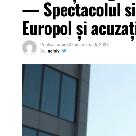
— Spectacolul si
Europol și acuzaț
Publicat
acum 3 luni
pe
mai 5, 2026
De
Incisiv