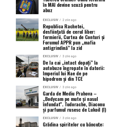
în MAI devine scuză pentru
abuz
EXCLUSIV
2 zile ago
Republica Rachetei,
desființată de cerul liber:
fermierii, Curtea de Conturi și
Forumul APPR pun „mafia
antigrindină” la zid
EXCLUSIV
3 zile ago
De la cai „intact dopați” la
autobuze îngropate în datorii:
Imperiul lui Nae de pe
hipodrom și din TCE
EXCLUSIV
3 zile ago
Garda de Mediu Prahova –
„Bodycam pe mute și nasul
înfundat”. Tudorache, Diaconu
și parfumul rusesc de Lukoil (I)
EXCLUSIV
3 zile ago
Grădina spiritelor cu băncuțe: