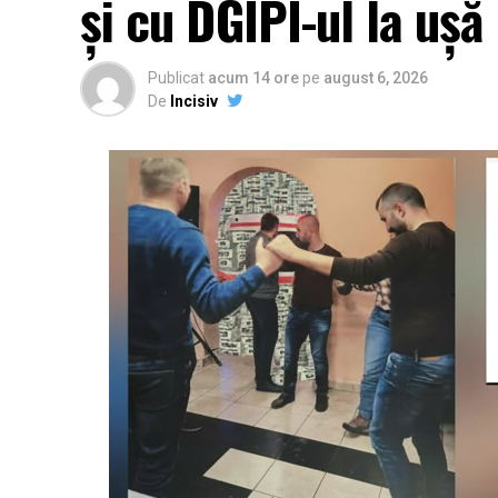
și cu DGIPI-ul la ușă
Publicat
acum 14 ore
pe
august 6, 2026
De
Incisiv