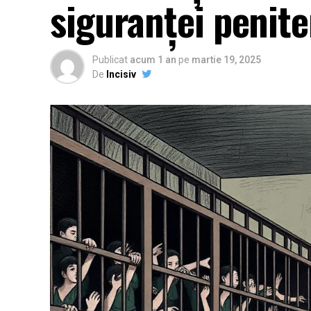
siguranței penite
Publicat
acum 1 an
pe
martie 19, 2025
De
Incisiv