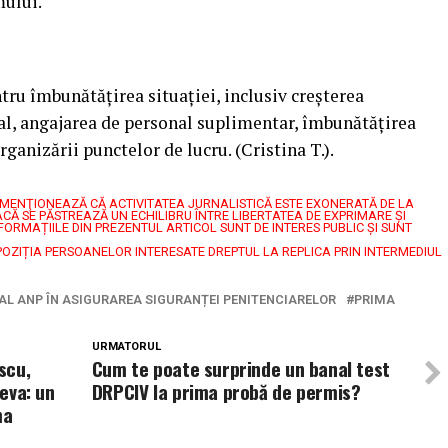
mului.
ru îmbunătățirea situației, inclusiv creșterea
al, angajarea de personal suplimentar, îmbunătățirea
rganizării punctelor de lucru. (Cristina T.).
7, MENŢIONEAZĂ CĂ ACTIVITATEA JURNALISTICĂ ESTE EXONERATĂ DE LA
CĂ SE PĂSTREAZĂ UN ECHILIBRU ÎNTRE LIBERTATEA DE EXPRIMARE ŞI
FORMAȚIILE DIN PREZENTUL ARTICOL SUNT DE INTERES PUBLIC ȘI SUNT
POZIȚIA PERSOANELOR INTERESATE DREPTUL LA REPLICA PRIN INTERMEDIUL
AL ANP ÎN ASIGURAREA SIGURANȚEI PENITENCIARELOR
PRIMA
URMATORUL
scu,
Cum te poate surprinde un banal test
Deva: un
DRPCIV la prima probă de permis?
ma