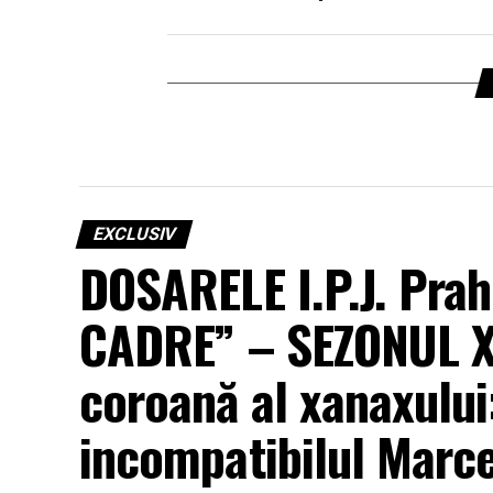
EXCLUSIV
DOSARELE I.P.J. Pr
CADRE” – SEZONUL XX
coroană al xanaxulu
incompatibilul Marce