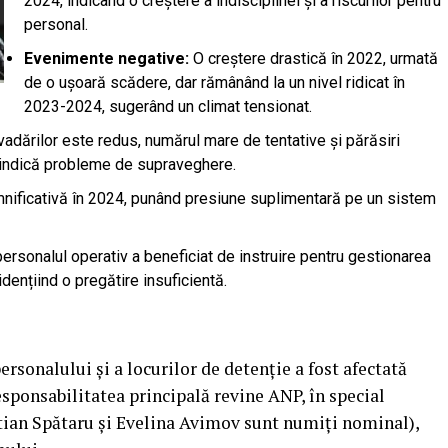
2024, indicând o creștere a indisciplinei și a riscurilor pentru
personal.
Evenimente negative:
O creștere drastică în 2022, urmată
de o ușoară scădere, dar rămânând la un nivel ridicat în
2023-2024, sugerând un climat tensionat.
adărilor este redus, numărul mare de tentative și părăsiri
u indică probleme de supraveghere.
nificativă în 2024, punând presiune suplimentară pe un sistem
rsonalul operativ a beneficiat de instruire pentru gestionarea
dențiind o pregătire insuficientă.
sonalului și a locurilor de detenție a fost afectată
esponsabilitatea principală revine ANP, în special
stian Spătaru și Evelina Avimov sunt numiți nominal),