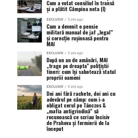
Cum a votat consiliul în transă
și a plătit Câmpina nota (I)
EXCLUSIV
3 zile ago
Cum a devenit o pensie
militară manual de jaf „legal”
și corecție rușinoasă pentru
MAI
EXCLUSIV
3 zile ago
După un an de amânări, MAI
„trage pe dreapta” polițiștii
tineri: cum își sabotează statul
propriii oameni
EXCLUSIV
4 zile ago
Doi ani fără rachete, doi ani cu
adevărul pe câmp: cum i‑a
obligat cerul pe Tánczos &
„mafia antigrindină” să
recunoască ce scriau Incisiv
de Prahova și fermierii de la
început