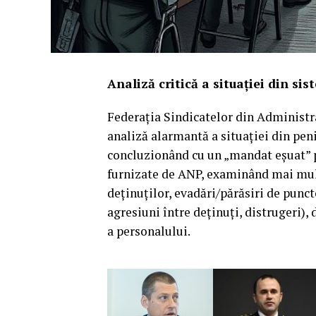
Analiză critică a situației din s
Federația Sindicatelor din Administr
analiză alarmantă a situației din pen
concluzionând cu un „mandat eșuat” 
furnizate de ANP, examinând mai mulți
deținuților, evadări/părăsiri de punc
agresiuni între deținuți, distrugeri),
a personalului.