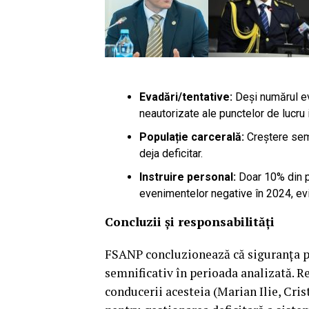
Evadări/tentative:
Deși numărul ev
neautorizate ale punctelor de lucr
Populație carcerală:
Creștere sem
deja deficitar.
Instruire personal:
Doar 10% din pe
evenimentelor negative în 2024, evi
Concluzii și responsabilități
FSANP concluzionează că siguranța per
semnificativ în perioada analizată. R
conducerii acesteia (Marian Ilie, Cri