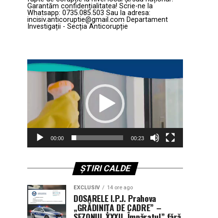
Garantăm confidențialitatea! Scrie-ne la
Whatsapp: 0735.085.503 Sau la adresa:
incisiv.anticoruptie@gmail.com Departament
Investigații - Secția Anticorupție
Player
video
00:00
00:23
ȘTIRI CALDE
EXCLUSIV
14 ore ago
DOSARELE I.P.J. Prahova
„GRĂDINIȚA DE CADRE” –
SEZONUL XXXII. Împăratul” fără