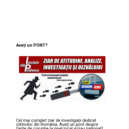
Aveți un PONT?
Cel mai complet ziar de investigații dedicat
cititorilor din România. Aveți un pont despre
fapte de corupție la nivel local și/sau național?