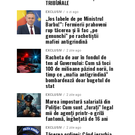
TRIBUNALE
EXCLUSIV
o zi ago
„Jos labele de pe Ministrul
Barbu!”: Fermierii prahoveni
rup tăcerea și îi fac „pe
genunchi” pe rachetiștii
mafiei antigrindină
EXCLUSIV
2 zile ago
Racheta de aur în fondul de
ten al Guvernului: Cum să toci
100 de milioane păzind norii, în
timp ce „mafia antigrindină”
bombardează doar bugetul de
stat
EXCLUSIV
2 zile ago
Marea impostură salarială din
Poliție: Cum sunt „furați” legal
mii de agenți printr-o grilă
fantomă, înghețată de 16 ani
EXCLUSIV
2 zile ago
Tăcerea ordinei: Când ierarhia