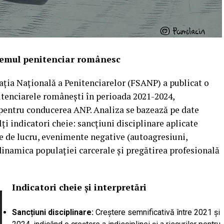
istemul penitenciar românesc
ația Națională a Penitenciarelor (FSANP) a publicat o
itenciarele românești în perioada 2021-2024,
pentru conducerea ANP. Analiza se bazează pe date
 indicatori cheie: sancțiuni disciplinare aplicate
te de lucru, evenimente negative (autoagresiuni,
 dinamica populației carcerale și pregătirea profesională
Indicatori cheie și interpretări
Sancțiuni disciplinare:
Creștere semnificativă între 2021 și