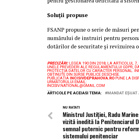
pentru gestionarea deficitară a siste
Soluții propuse
FSANP propune o serie de măsuri pent
numărului de instruiri pentru person
dotărilor de securitate și revizuirea o
PRECIZĂRI:
LEGEA 190 DIN 2018, LA ARTICOLUL 
UNELE PREVEDERI ALE REGULAMENTULUI GDPR, DA
PROTECŢIA DATELOR CU CARACTER PERSONAL.
IN
OBȚINUTE DIN SURSE PUBLICE DESCHISE.
PUBLICAȚIA
INCISIVDEPRAHOVA.RO
PUNE LA DIS
URMĂTORULUI EMAIL:
INCISIV.NATIONAL@GMAIL.COM
.....
ARTICOLE PE ACEIASI TEMA:
MANDAT EȘUAT 
NU RATATI
Ministrul Justiției, Radu Marine
vizită inedită la Penitenciarul 
semnal puternic pentru refor
sistemului penitenciar