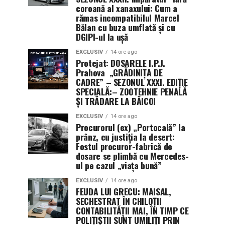
coroană al xanaxului: Cum a
rămas incompatibilul Marcel
Bălan cu buza umflată și cu
DGIPI-ul la ușă
EXCLUSIV
14 ore ago
Protejat: DOSARELE I.P.J.
Prahova „GRĂDINIȚA DE
CADRE” – SEZONUL XXXI. EDIȚIE
SPECIALĂ:– ZOOTEHNIE PENALĂ
ȘI TRĂDARE LA BĂICOI
EXCLUSIV
14 ore ago
Procurorul (ex) „Portocală” la
prânz, cu justiția la desert:
Fostul procuror-fabrică de
dosare se plimbă cu Mercedes-
ul pe cazul „viața bună”
EXCLUSIV
14 ore ago
FEUDA LUI GRECU: MAISAL,
SECHESTRAT ÎN CHILOȚII
CONTABILITĂȚII MAI, ÎN TIMP CE
POLIȚIȘTII SUNT UMILIȚI PRIN