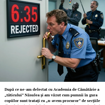
groapă și un portar la poartă.
Miracolul de la Urlați: 5.300 kg de
rapiță la hectar vs. 800 kg în era
„bombardamentului”
După ce ne-am delectat cu Academia de Cămătărie a
„tăticului” Năsulea și am văzut cum pumnii în gura
copiilor sunt tratați cu „n-avem procuror” de secțiile