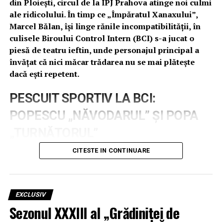
din Ploiești, circul de la IPJ Prahova atinge noi culmi
ale ridicolului. În timp ce „Împăratul Xanaxului”,
Marcel Bălan, își linge rănile incompatibilității, în
culisele Biroului Control Intern (BCI) s-a jucat o
piesă de teatru ieftin, unde personajul principal a
învățat că nici măcar trădarea nu se mai plătește
dacă ești repetent.
PESCUIT SPORTIV LA BCI:
POPESCU „NĂVODARUL” ȘI POPA
„TURNĂTORUL”
CITESTE IN CONTINUARE
În luna mai, apele tulburi ale Inspectoratului au fost
martorele unui concurs de „geniu” pentru șefia BCI. În
arenă au intrat doi titani ai sistemului: Popescu Marian,
cunoscut în cercurile de inițiați drept „marele pescar” al
EXCLUSIV
instituției, și Popa Cornelius, un personaj care a
Sezonul XXXIII al „Grădiniței de
confundat sindicatul cu sifonăria și etica cu linsul