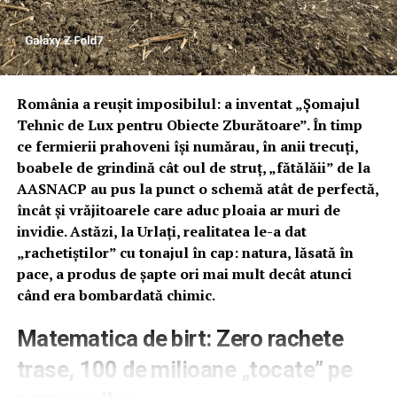
România a reușit imposibilul: a inventat „Șomajul
Tehnic de Lux pentru Obiecte Zburătoare”. În timp
ce fermierii prahoveni își numărau, în anii trecuți,
boabele de grindină cât oul de struț, „fătălăii” de la
AASNACP au pus la punct o schemă atât de perfectă,
încât și vrăjitoarele care aduc ploaia ar muri de
invidie. Astăzi, la Urlați, realitatea le-a dat
„rachetiștilor” cu tonajul în cap: natura, lăsată în
pace, a produs de șapte ori mai mult decât atunci
când era bombardată chimic.
Matematica de birt: Zero rachete
trase, 100 de milioane „tocate” pe