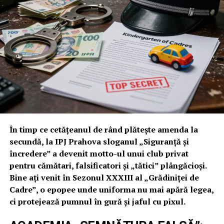
necesară pentru a-i mulțumi pe „tăticii” sistemului.
DE CE NICI MĂCAR CORUPȚII NU TE
VOR: PORTRETUL UNUI
„RECLAMAGIU” LENEȘ
Surpriza serii a fost însă refuzul „Împăratului” Bălan și
al lui Ginel Preda. Deși sunt obișnuiți cu oameni „de
sacrificiu”, aceștia au realizat că Popa Cornelius este o
investiție mai proastă decât un credit la CAR IPJ
Prahova. Motivele refuzului lor, culese pe surse, sunt de
În timp ce cetățeanul de rând plătește amenda la
un comic absolut:
secundă, la IPJ Prahova sloganul „Siguranță și
încredere” a devenit motto-ul unui club privat
pentru cămătari, falsificatori și „tătici” plângăcioși.
Habarnism profesional:
Omul știe despre
Bine ați venit în Sezonul XXXIII al „Grădiniței de
meseria de la BCI cam cât știe un pește despre
Cadre”, o epopee unde uniforma nu mai apără legea,
zborul cu avionul.
ci protejează pumnul în gură și jaful cu pixul.
Turnătorul periculos:
Chiar și greilor din IPJ le
este frică să-i dea puterea, știind că Popa are