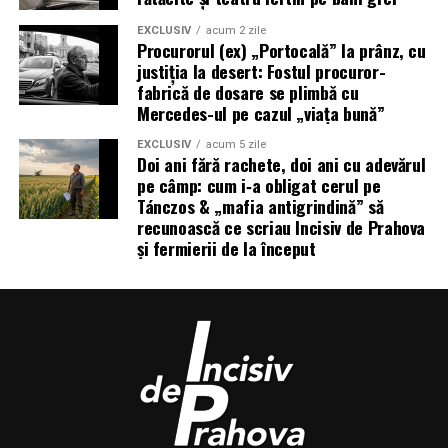
Restul e doar argint în nori, plumb în minciuni și o
EXCLUSIV
acum 2 zile
Procurorul (ex) „Portocală” la prânz, cu
tăcere tot mai greu de apărat în instituțiile care au fost
justiția la desert: Fostul procuror-
prinse, de data asta, nu doar cu rachetele în nori, ci și cu
fabrică de dosare se plimbă cu
legea călcată în picioare.
Mercedes-ul pe cazul „viața bună”
EXCLUSIV
acum 5 zile
Consultati arhiva:
(aici),
Doi ani fără rachete, doi ani cu adevărul
(aici),
(aici),
(aici),
(aici),
(aici),
(aici),
(aici),
(AICI),
(ai
pe câmp: cum i‑a obligat cerul pe
(aici),
(aici),
(aici),
(aici),
(aici),
(aici),
(aici),
(aici),
(a
Tánczos & „mafia antigrindină” să
(aici)
,
(aici),
(aici),
(aici),
(aici),
(aici),
(aici),
(aici
recunoască ce scriau Incisiv de Prahova
și fermierii de la început
(aici),
(aici),
(aici),
(aici),
(aici),
(aici),
(aici),
(aici),
(aici
antigrindină a fost o mafie transpartinică! Vom
reveni. (Cristina T.).