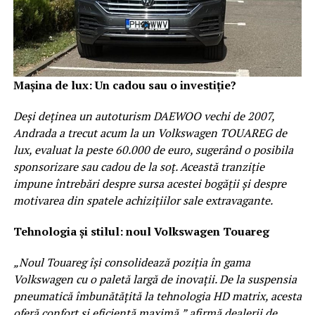
Mașina de lux: Un cadou sau o investiție?
Deși deținea un autoturism DAEWOO vechi de 2007,
Andrada a trecut acum la un Volkswagen TOUAREG de
lux, evaluat la peste 60.000 de euro, sugerând o posibila
sponsorizare sau cadou de la soț. Această tranziție
impune întrebări despre sursa acestei bogății și despre
motivarea din spatele achizițiilor sale extravagante.
Tehnologia și stilul: noul Volkswagen Touareg
„Noul Touareg își consolidează poziția în gama
Volkswagen cu o paletă largă de inovații. De la suspensia
pneumatică îmbunătățită la tehnologia HD matrix, acesta
oferă confort și eficiență maximă,” afirmă dealerii de