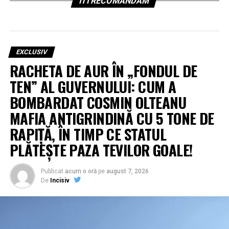
ITI RECOMANDAM
EXCLUSIV
RACHETA DE AUR ÎN „FONDUL DE
TEN” AL GUVERNULUI: CUM A
BOMBARDAT COSMIN OLTEANU
MAFIA ANTIGRINDINĂ CU 5 TONE DE
RAPIȚĂ, ÎN TIMP CE STATUL
PLĂTEȘTE PAZA TEVILOR GOALE!
Publicat
acum o oră
pe
august 7, 2026
De
Incisiv