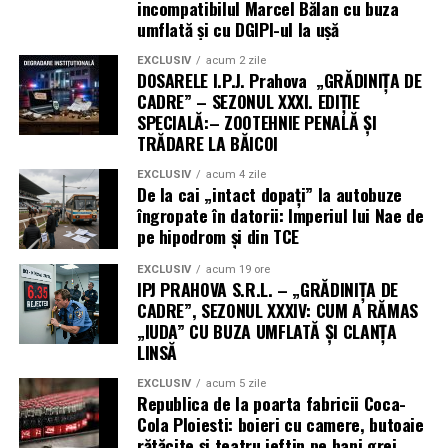
incompatibilul Marcel Bălan cu buza
umflată și cu DGIPI-ul la ușă
EXCLUSIV
acum 2 zile
DOSARELE I.P.J. Prahova „GRĂDINIȚA DE
CADRE” – SEZONUL XXXI. EDIȚIE
SPECIALĂ:– ZOOTEHNIE PENALĂ ȘI
TRĂDARE LA BĂICOI
EXCLUSIV
acum 4 zile
De la cai „intact dopați” la autobuze
îngropate în datorii: Imperiul lui Nae de
pe hipodrom și din TCE
EXCLUSIV
acum 19 ore
IPJ PRAHOVA S.R.L. – „GRĂDINIȚA DE
CADRE”, SEZONUL XXXIV: CUM A RĂMAS
„IUDA” CU BUZA UMFLATĂ ȘI CLANȚA
LINSĂ
EXCLUSIV
acum 5 zile
Republica de la poarta fabricii Coca-
Cola Ploiesti: boieri cu camere, butoaie
rătăcite și teatru ieftin pe bani grei