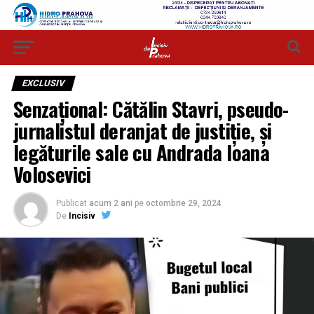
EXCLUSIV
Senzațional: Cătălin Stavri, pseudo-
jurnalistul deranjat de justiție, și
legăturile sale cu Andrada Ioana
Volosevici
Publicat
acum 2 ani
pe
octombrie 29, 2024
De
Incisiv