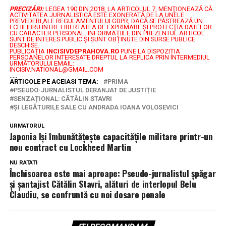
PRECIZĂRI:
LEGEA 190 DIN 2018, LA ARTICOLUL 7, MENŢIONEAZĂ CĂ
ACTIVITATEA JURNALISTICĂ ESTE EXONERATĂ DE LA UNELE
PREVEDERI ALE REGULAMENTULUI GDPR, DACĂ SE PĂSTREAZĂ UN
ECHILIBRU ÎNTRE LIBERTATEA DE EXPRIMARE ŞI PROTECŢIA DATELOR
CU CARACTER PERSONAL.
INFORMAȚIILE DIN PREZENTUL ARTICOL
SUNT DE INTERES PUBLIC ȘI SUNT OBȚINUTE DIN SURSE PUBLICE
DESCHISE.
PUBLICAȚIA
INCISIVDEPRAHOVA.RO
PUNE LA DISPOZIȚIA
PERSOANELOR INTERESATE DREPTUL LA REPLICA PRIN INTERMEDIUL
URMĂTORULUI EMAIL:
INCISIV.NATIONAL@GMAIL.COM
.....
ARTICOLE PE ACEIASI TEMA:
PRIMA
PSEUDO-JURNALISTUL DERANJAT DE JUSTIȚIE
SENZAȚIONAL: CĂTĂLIN STAVRI
ȘI LEGĂTURILE SALE CU ANDRADA IOANA VOLOSEVICI
URMATORUL
Japonia își îmbunătățește capacitățile militare printr-un
nou contract cu Lockheed Martin
NU RATATI
Închisoarea este mai aproape: Pseudo-jurnalistul șpăgar
și șantajist Cătălin Stavri, alături de interlopul Belu
Claudiu, se confruntă cu noi dosare penale