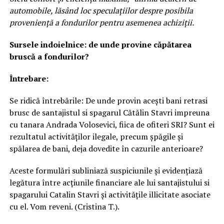
automobile, lăsând loc speculațiilor despre posibila
proveniență a fondurilor pentru asemenea achiziții.
Sursele indoielnice: de unde provine căpătarea
bruscă a fondurilor?
Întrebare:
Se ridică întrebările: De unde provin acești bani retrasi
brusc de santajistul si spagarul Cătălin Stavri impreuna
cu tanara Andrada Volosevici, fiica de ofiteri SRI? Sunt ei
rezultatul activităților ilegale, precum șpăgile și
spălarea de bani, deja dovedite în cazurile anterioare?
Aceste formulări subliniază suspiciunile și evidențiază
legătura între acțiunile financiare ale lui santajistului si
spagarului Catalin Stavri și activitățile illicitate asociate
cu el. Vom reveni. (Cristina T.).