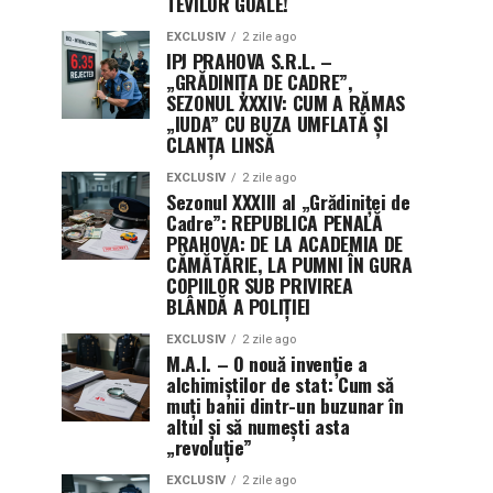
TEVILOR GOALE!
EXCLUSIV
2 zile ago
IPJ PRAHOVA S.R.L. –
„GRĂDINIȚA DE CADRE”,
SEZONUL XXXIV: CUM A RĂMAS
„IUDA” CU BUZA UMFLATĂ ȘI
CLANȚA LINSĂ
EXCLUSIV
2 zile ago
Sezonul XXXIII al „Grădiniței de
Cadre”: REPUBLICA PENALĂ
PRAHOVA: DE LA ACADEMIA DE
CĂMĂTĂRIE, LA PUMNI ÎN GURA
COPIILOR SUB PRIVIREA
BLÂNDĂ A POLIȚIEI
EXCLUSIV
2 zile ago
M.A.I. – O nouă invenție a
alchimiștilor de stat: Cum să
muți banii dintr-un buzunar în
altul și să numești asta
„revoluție”
EXCLUSIV
2 zile ago