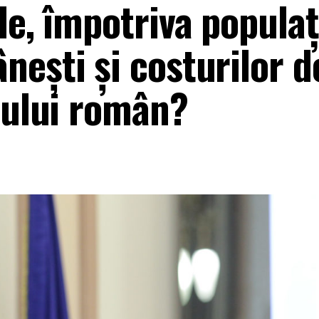
le, împotriva populaț
ești și costurilor d
tului român?