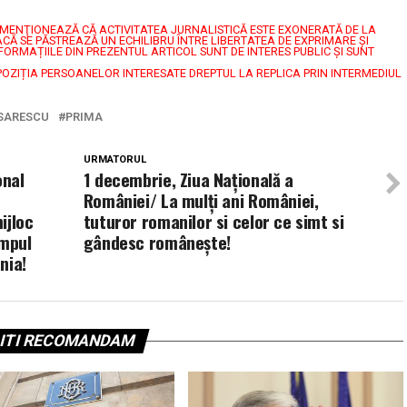
7, MENŢIONEAZĂ CĂ ACTIVITATEA JURNALISTICĂ ESTE EXONERATĂ DE LA
CĂ SE PĂSTREAZĂ UN ECHILIBRU ÎNTRE LIBERTATEA DE EXPRIMARE ŞI
FORMAȚIILE DIN PREZENTUL ARTICOL SUNT DE INTERES PUBLIC ȘI SUNT
POZIȚIA PERSOANELOR INTERESATE DREPTUL LA REPLICA PRIN INTERMEDIUL
SARESCU
PRIMA
URMATORUL
onal
1 decembrie, Ziua Naţională a
României/ La mulți ani României,
ijloc
tuturor romanilor si celor ce simt si
ampul
gândesc românește!
nia!
ITI RECOMANDAM