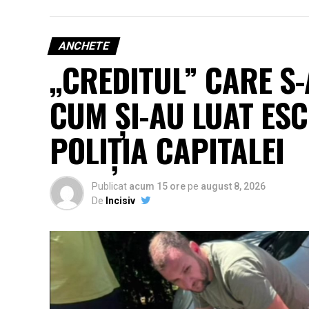
ANCHETE
„CREDITUL” CARE S-
CUM ȘI-AU LUAT ESC
POLIȚIA CAPITALEI
Publicat
acum 15 ore
pe
august 8, 2026
De
Incisiv