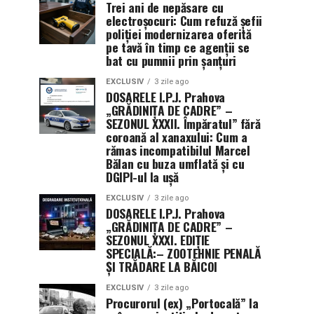
Trei ani de nepăsare cu
electroșocuri: Cum refuză șefii
poliției modernizarea oferită
pe tavă în timp ce agenții se
bat cu pumnii prin șanțuri
EXCLUSIV
3 zile ago
DOSARELE I.P.J. Prahova
„GRĂDINIȚA DE CADRE” –
SEZONUL XXXII. Împăratul” fără
coroană al xanaxului: Cum a
rămas incompatibilul Marcel
Bălan cu buza umflată și cu
DGIPI-ul la ușă
EXCLUSIV
3 zile ago
DOSARELE I.P.J. Prahova
„GRĂDINIȚA DE CADRE” –
SEZONUL XXXI. EDIȚIE
SPECIALĂ:– ZOOTEHNIE PENALĂ
ȘI TRĂDARE LA BĂICOI
EXCLUSIV
3 zile ago
Procurorul (ex) „Portocală” la