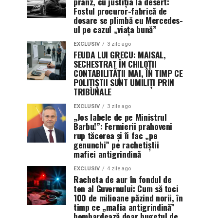
prânz, cu justiția la desert:
Fostul procuror-fabrică de
dosare se plimbă cu Mercedes-
ul pe cazul „viața bună”
EXCLUSIV
3 zile ago
FEUDA LUI GRECU: MAISAL,
SECHESTRAT ÎN CHILOȚII
CONTABILITĂȚII MAI, ÎN TIMP CE
POLIȚIȘTII SUNT UMILIȚI PRIN
TRIBUNALE
EXCLUSIV
3 zile ago
„Jos labele de pe Ministrul
Barbu!”: Fermierii prahoveni
rup tăcerea și îi fac „pe
genunchi” pe rachetiștii
mafiei antigrindină
EXCLUSIV
4 zile ago
Racheta de aur în fondul de
ten al Guvernului: Cum să toci
100 de milioane păzind norii, în
timp ce „mafia antigrindină”
bombardează doar bugetul de