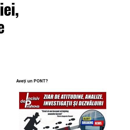
iei,
e
Aveți un PONT?