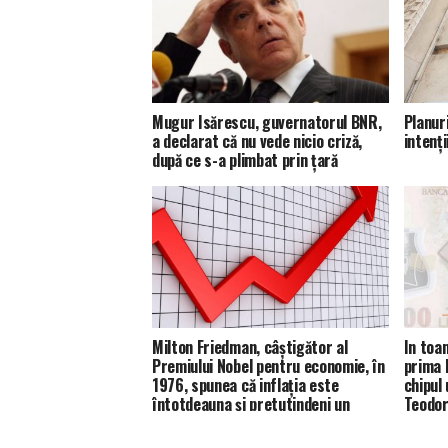
Mugur Isărescu, guvernatorul BNR,
Planur
a declarat că nu vede nicio criză,
intenţi
după ce s-a plimbat prin ţară
Milton Friedman, câştigător al
In toa
Premiului Nobel pentru economie, în
prima 
1976, spunea că inflaţia este
chipul
întotdeauna şi pretutindeni un
Teodor
fenomen monetar
va fi 
Securi