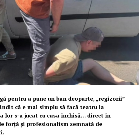
agă pentru a pune un ban deoparte, „regizorii”
ndit că e mai simplu să facă teatru la
a lor s-a jucat cu casa închisă… direct în
 de forță și profesionalism semnată de
i.