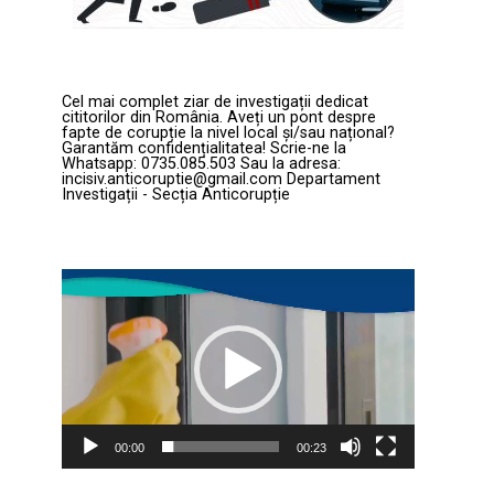
Cel mai complet ziar de investigații dedicat
cititorilor din România. Aveți un pont despre
fapte de corupție la nivel local și/sau național?
Garantăm confidențialitatea! Scrie-ne la
Whatsapp: 0735.085.503 Sau la adresa:
incisiv.anticoruptie@gmail.com Departament
Investigații - Secția Anticorupție
Player
video
00:00
00:23