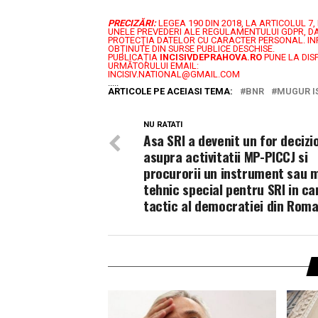
PRECIZĂRI:
LEGEA 190 DIN 2018, LA ARTICOLUL 
UNELE PREVEDERI ALE REGULAMENTULUI GDPR, DA
PROTECŢIA DATELOR CU CARACTER PERSONAL.
IN
OBȚINUTE DIN SURSE PUBLICE DESCHISE.
PUBLICAȚIA
INCISIVDEPRAHOVA.RO
PUNE LA DIS
URMĂTORULUI EMAIL:
INCISIV.NATIONAL@GMAIL.COM
.....
ARTICOLE PE ACEIASI TEMA:
BNR
MUGUR I
NU RATATI
Asa SRI a devenit un for decizi
asupra activitatii MP-PICCJ si
procurorii un instrument sau m
tehnic special pentru SRI in c
tactic al democratiei din Roma