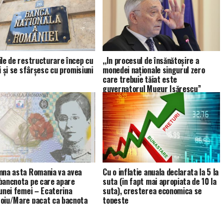
ile de restructurare încep cu
,,In procesul de însănătoșire a
i şi se sfârşesc cu promisiuni
monedei naționale singurul zero
care trebuie tăiat este
guvernatorul Mugur Isărescu”
mna asta Romania va avea
Cu o inflatie anuala declarata la 5 la
bancnota pe care apare
suta (in fapt mai apropiata de 10 la
 unei femei – Ecaterina
suta), cresterea economica se
oiu/Mare pacat ca bacnota
topeste
semnata de un turnator la
tate, Mugur Isarescu