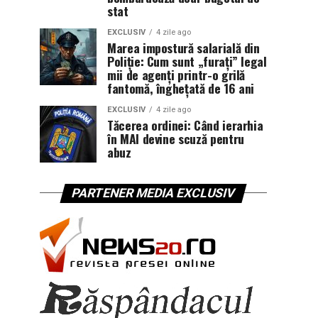
stat
EXCLUSIV
4 zile ago
Marea impostură salarială din
Poliție: Cum sunt „furați” legal
mii de agenți printr-o grilă
fantomă, înghețată de 16 ani
EXCLUSIV
4 zile ago
Tăcerea ordinei: Când ierarhia
în MAI devine scuză pentru
abuz
PARTENER MEDIA EXCLUSIV