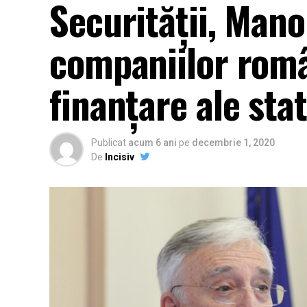
Securității, Mano
companiilor român
finanțare ale sta
Publicat
acum 6 ani
pe
decembrie 1, 2020
De
Incisiv