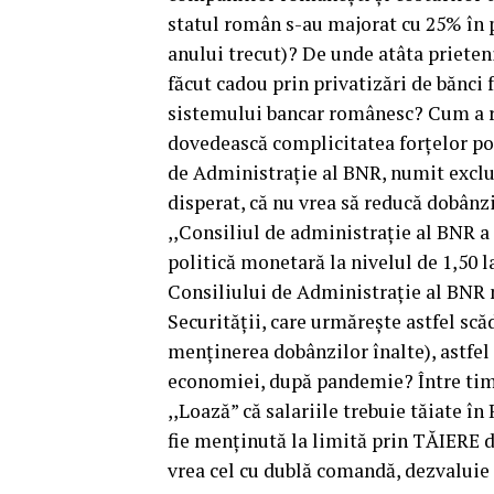
statul român s-au majorat cu 25% în p
anului trecut)? De unde atâta prieten
făcut cadou prin privatizări de bănci f
sistemului bancar românesc? Cum a reu
dovedească complicitatea forțelor pol
de Administrație al BNR, numit exclusi
disperat, că nu vrea să reducă dobânz
,,Consiliul de administrație al BNR a
politică monetară la nivelul de 1,50 
Consiliului de Administrație al BNR n
Securității, care urmărește astfel sc
menținerea dobânzilor înalte), astfel 
economiei, după pandemie? Între timp
,,Loază” că salariile trebuie tăiate î
fie menținută la limită prin TĂIERE de
vrea cel cu dublă comandă, dezvaluie