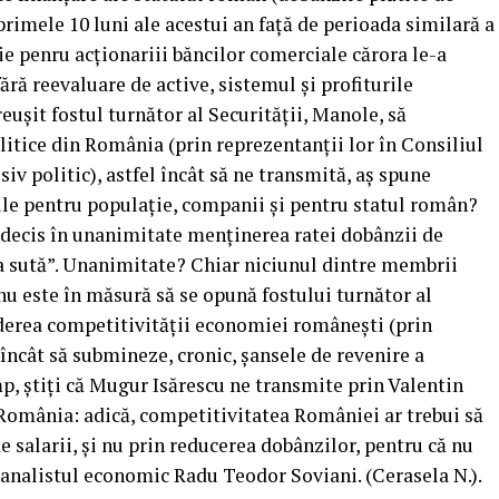
rimele 10 luni ale acestui an față de perioada similară a
ie penru acționariii băncilor comerciale cărora le-a
ără reevaluare de active, sistemul și profiturile
șit fostul turnător al Securității, Manole, să
itice din România (prin reprezentanții lor în Consiliul
v politic), astfel încât să ne transmită, aș spune
ile pentru populație, companii și pentru statul român?
 decis în unanimitate menținerea ratei dobânzii de
la sută”. Unanimitate? Chiar niciunul dintre membrii
u este în măsură să se opună fostului turnător al
ăderea competitivității economiei românești (prin
încât să submineze, cronic, șansele de revenire a
, știți că Mugur Isărescu ne transmite prin Valentin
n România: adică, competitivitatea României ar trebui să
 salarii, și nu prin reducerea dobânzilor, pentru că nu
 analistul economic Radu Teodor Soviani. (Cerasela N.).