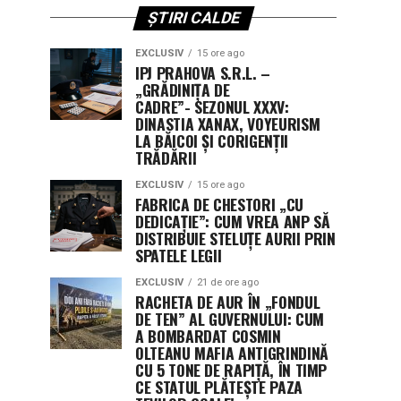
ȘTIRI CALDE
EXCLUSIV
15 ore ago
IPJ PRAHOVA S.R.L. –
„GRĂDINIȚA DE
CADRE”- SEZONUL XXXV:
DINASTIA XANAX, VOYEURISM
LA BĂICOI ȘI CORIGENȚII
TRĂDĂRII
EXCLUSIV
15 ore ago
FABRICA DE CHESTORI „CU
DEDICAȚIE”: CUM VREA ANP SĂ
DISTRIBUIE STELUȚE AURII PRIN
SPATELE LEGII
EXCLUSIV
21 de ore ago
RACHETA DE AUR ÎN „FONDUL
DE TEN” AL GUVERNULUI: CUM
A BOMBARDAT COSMIN
OLTEANU MAFIA ANTIGRINDINĂ
CU 5 TONE DE RAPIȚĂ, ÎN TIMP
CE STATUL PLĂTEȘTE PAZA