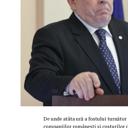
De unde atâta ură a fostului turnător 
companiilor românești și costurilor d