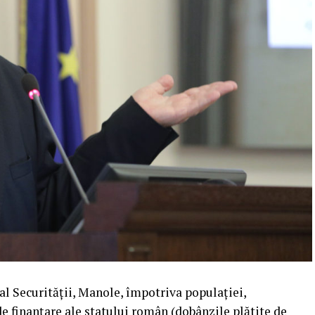
al Securității, Manole, împotriva populației,
e finanțare ale statului român (dobânzile plătite de