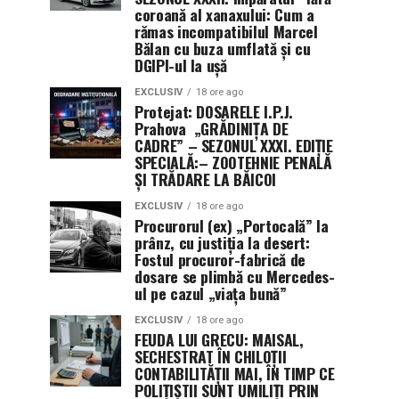
coroană al xanaxului: Cum a
rămas incompatibilul Marcel
Bălan cu buza umflată și cu
DGIPI-ul la ușă
EXCLUSIV
18 ore ago
Protejat: DOSARELE I.P.J.
Prahova „GRĂDINIȚA DE
CADRE” – SEZONUL XXXI. EDIȚIE
SPECIALĂ:– ZOOTEHNIE PENALĂ
ȘI TRĂDARE LA BĂICOI
EXCLUSIV
18 ore ago
Procurorul (ex) „Portocală” la
prânz, cu justiția la desert:
Fostul procuror-fabrică de
dosare se plimbă cu Mercedes-
ul pe cazul „viața bună”
EXCLUSIV
18 ore ago
FEUDA LUI GRECU: MAISAL,
SECHESTRAT ÎN CHILOȚII
CONTABILITĂȚII MAI, ÎN TIMP CE
POLIȚIȘTII SUNT UMILIȚI PRIN