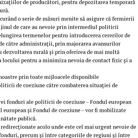
anizațiilor de producători, pentru depozitarea temporară
ură.
urând o serie de măsuri menite să asigure că fermierii
rijinul de care au nevoie prin intermediul politicii
lungirea termenelor pentru introducerea cererilor de
 de către administrații, prin majorarea avansurilor
ru dezvoltarea rurală și prin oferirea de mai multă
ța locului pentru a minimiza nevoia de contact fizic și a
noastre prin toate mijloacele disponibile
liticii de coeziune către combaterea situației de
rei fonduri ale politicii de coeziune – Fondul european
l european și Fondul de coeziune – vor fi mobilizate
ănătate publică.
i redirecționate acolo unde este cel mai urgent nevoie de
e fonduri, precum și între categoriile de regiuni și între