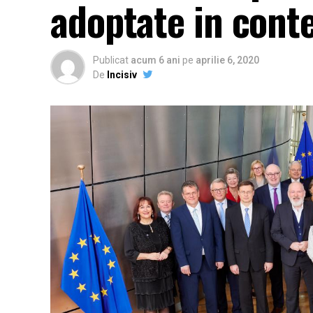
adoptate in cont
Publicat
acum 6 ani
pe
aprilie 6, 2020
De
Incisiv