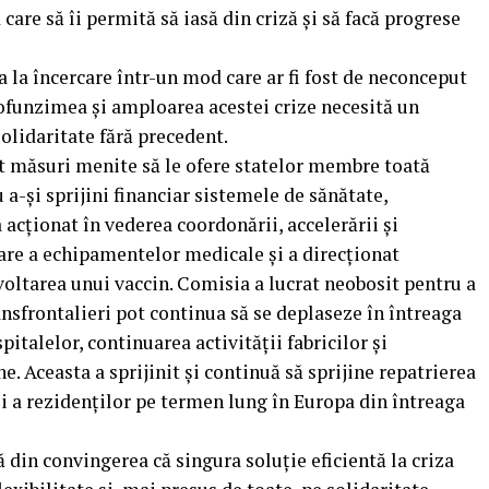
care să îi permită să iasă din criză și să facă progrese
la încercare într-un mod care ar fi fost de neconceput
ofunzimea și amploarea acestei crize necesită un
olidaritate fără precedent.
t măsuri menite să le ofere statelor membre toată
 a-și sprijini financiar sistemele de sănătate,
a acționat în vederea coordonării, accelerării și
nare a echipamentelor medicale și a direcționat
voltarea unui vaccin. Comisia a lucrat neobosit pentru a
ransfrontalieri pot continua să se deplaseze în întreaga
italelor, continuarea activității fabricilor și
. Aceasta a sprijinit și continuă să sprijine repatrierea
și a rezidenților pe termen lung în Europa din întreaga
 din convingerea că singura soluție eficientă la criza