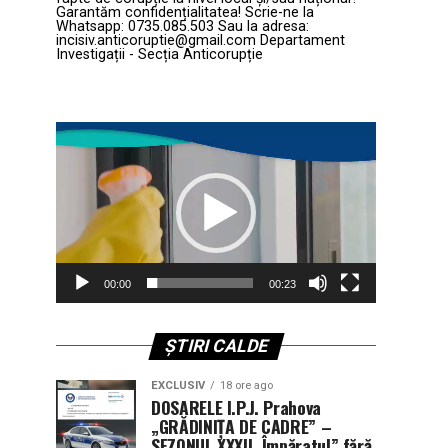
Garantăm confidențialitatea! Scrie-ne la
Whatsapp: 0735.085.503 Sau la adresa:
incisiv.anticoruptie@gmail.com Departament
Investigații - Secția Anticorupție
Player
video
00:00
00:23
ȘTIRI CALDE
EXCLUSIV
18 ore ago
DOSARELE I.P.J. Prahova
„GRĂDINIȚA DE CADRE” –
SEZONUL XXXII. Împăratul” fără