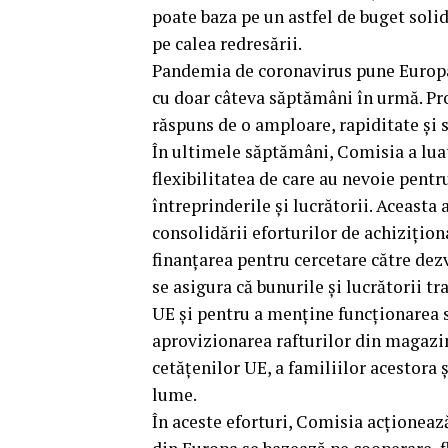
poate baza pe un astfel de buget solid 
pe calea redresării.
Pandemia de coronavirus pune Europa 
cu doar câteva săptămâni în urmă. Pr
răspuns de o amploare, rapiditate și s
În ultimele săptămâni, Comisia a lua
flexibilitatea de care au nevoie pentru
întreprinderile și lucrătorii. Aceasta 
consolidării eforturilor de achizițio
finanțarea pentru cercetare către dez
se asigura că bunurile și lucrătorii t
UE și pentru a menține funcționarea sp
aprovizionarea rafturilor din magazine
cetățenilor UE, a familiilor acestora 
lume.
În aceste eforturi, Comisia acționează