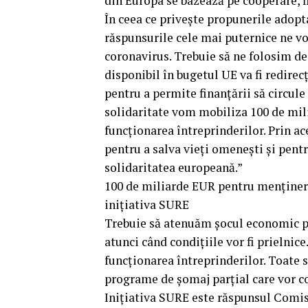
din Europa se bazează pe cooperare, fl
În ceea ce privește propunerile adopt
răspunsurile cele mai puternice ne vo
coronavirus. Trebuie să ne folosim de
disponibil în bugetul UE va fi redirecț
pentru a permite finanțării să circule
solidaritate vom mobiliza 100 de mil
funcționarea întreprinderilor. Prin a
pentru a salva vieți omenești și pentr
solidaritatea europeană.”
100 de miliarde EUR pentru menținerea
inițiativa SURE
Trebuie să atenuăm șocul economic pe
atunci când condițiile vor fi prielnic
funcționarea întreprinderilor. Toate
programe de șomaj parțial care vor con
Inițiativa SURE este răspunsul Comis