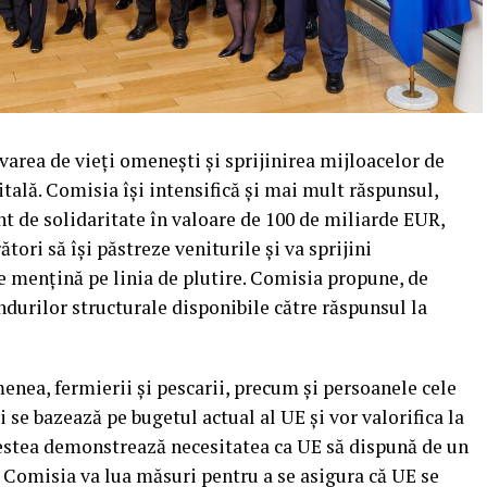
varea de vieți omenești și sprijinirea mijloacelor de
tală. Comisia își intensifică și mai mult răspunsul,
t de solidaritate în valoare de 100 de miliarde EUR,
tori să își păstreze veniturile și va sprijini
se mențină pe linia de plutire. Comisia propune, de
durilor structurale disponibile către răspunsul la
menea, fermierii și pescarii, precum și persoanele cele
se bazează pe bugetul actual al UE și vor valorifica la
estea demonstrează necesitatea ca UE să dispună de un
. Comisia va lua măsuri pentru a se asigura că UE se