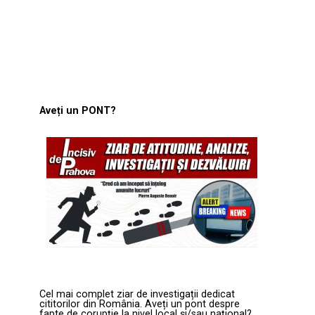
Aveți un PONT?
Cel mai complet ziar de investigații dedicat
cititorilor din România. Aveți un pont despre
fapte de corupție la nivel local și/sau național?