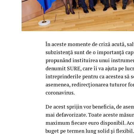
În aceste momente de criză acută, sal
subzistență sunt de o importanță capi
propunând instituirea unui instrumen
denumit SURE, care îi va ajuta pe lucră
întreprinderile pentru ca acestea să 
asemenea, redirecționarea tuturor fon
coronavirus.
De acest sprijin vor beneficia, de ase
mai defavorizate. Toate aceste măsuri 
maximum fiecare euro disponibil. Ac
buget pe termen lung solid și flexibil