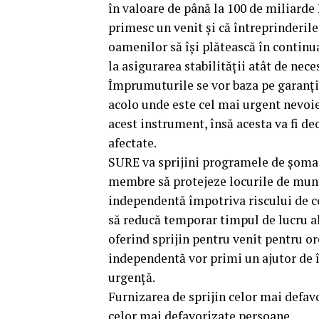
în valoare de până la 100 de miliarde 
primesc un venit și că întreprinderile
oamenilor să își plătească în continua
la asigurarea stabilității atât de nec
Împrumuturile se vor baza pe garanții
acolo unde este cel mai urgent nevoie
acest instrument, însă acesta va fi d
afectate.
SURE va sprijini programele de șomaj 
membre să protejeze locurile de muncă
independentă împotriva riscului de co
să reducă temporar timpul de lucru al
oferind sprijin pentru venit pentru or
independentă vor primi un ajutor de î
urgență.
Furnizarea de sprijin celor mai defav
celor mai defavorizate persoane