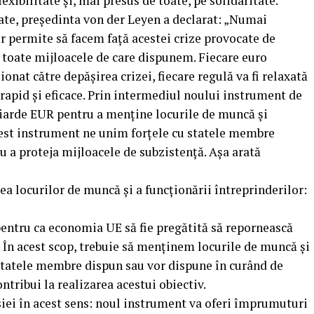
exibilitate și, mai presus de toate, pe solidaritate.
ate, președinta von der Leyen a declarat: „Numai
r permite să facem față acestei crize provocate de
 toate mijloacele de care dispunem. Fiecare euro
ionat către depășirea crizei, fiecare regulă va fi relaxată
 rapid și eficace. Prin intermediul noului instrument de
iarde EUR pentru a menține locurile de muncă și
cest instrument ne unim forțele cu statele membre
u a proteja mijloacele de subzistență. Așa arată
 locurilor de muncă și a funcționării întreprinderilor:
ntru ca economia UE să fie pregătită să repornească
e. În acest scop, trebuie să menținem locurile de muncă și
 statele membre dispun sau vor dispune în curând de
tribui la realizarea acestui obiectiv.
iei în acest sens: noul instrument va oferi împrumuturi