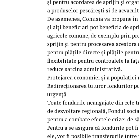
și pentru acordarea de sprijin și org
a produselor pescărești și de acvacult
De asemenea, Comisia va propune în c
și alți beneficiari pot beneficia de sp
agricole comune, de exemplu prin pre
sprijin și pentru procesarea acestora
pentru plățile directe și plățile pent
flexibilitate pentru controalele la fa
reduce sarcina administrativă.
Protejarea economiei și a populației 
Redirecționarea tuturor fondurilor po
urgență
Toate fondurile neangajate din cele t
de dezvoltare regională, Fondul socia
pentru a combate efectele crizei de s
Pentru a se asigura că fondurile pot f
ele, vor fi posibile transferurile într