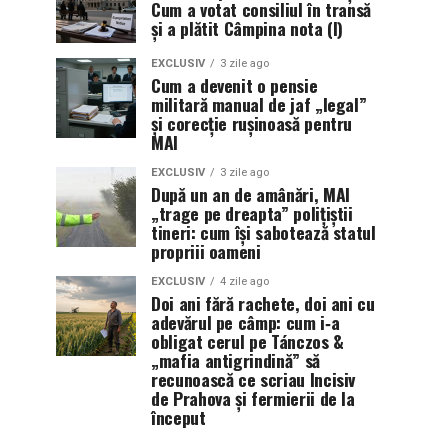
Cum a votat consiliul în transă
și a plătit Câmpina nota (I)
EXCLUSIV
3 zile ago
Cum a devenit o pensie
militară manual de jaf „legal”
și corecție rușinoasă pentru
MAI
EXCLUSIV
3 zile ago
După un an de amânări, MAI
„trage pe dreapta” polițiștii
tineri: cum își sabotează statul
propriii oameni
EXCLUSIV
4 zile ago
Doi ani fără rachete, doi ani cu
adevărul pe câmp: cum i‑a
obligat cerul pe Tánczos &
„mafia antigrindină” să
recunoască ce scriau Incisiv
de Prahova și fermierii de la
început