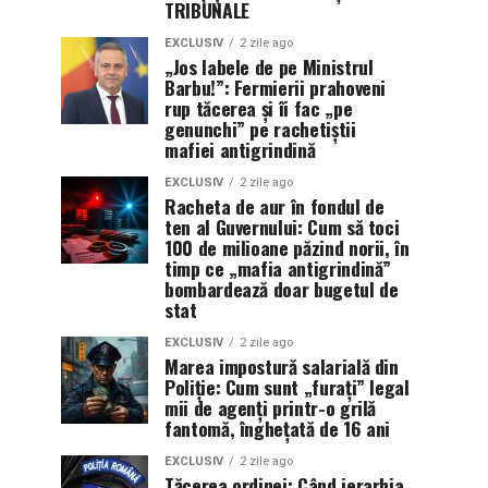
TRIBUNALE
EXCLUSIV
2 zile ago
„Jos labele de pe Ministrul
Barbu!”: Fermierii prahoveni
rup tăcerea și îi fac „pe
genunchi” pe rachetiștii
mafiei antigrindină
EXCLUSIV
2 zile ago
Racheta de aur în fondul de
ten al Guvernului: Cum să toci
100 de milioane păzind norii, în
timp ce „mafia antigrindină”
bombardează doar bugetul de
stat
EXCLUSIV
2 zile ago
Marea impostură salarială din
Poliție: Cum sunt „furați” legal
mii de agenți printr-o grilă
fantomă, înghețată de 16 ani
EXCLUSIV
2 zile ago
Tăcerea ordinei: Când ierarhia