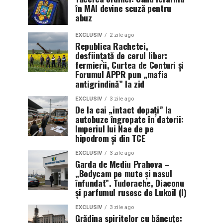
în MAI devine scuză pentru
abuz
EXCLUSIV
2 zile ago
Republica Rachetei,
desființată de cerul liber:
fermierii, Curtea de Conturi și
Forumul APPR pun „mafia
antigrindină” la zid
EXCLUSIV
3 zile ago
De la cai „intact dopați” la
autobuze îngropate în datorii:
Imperiul lui Nae de pe
hipodrom și din TCE
EXCLUSIV
3 zile ago
Garda de Mediu Prahova –
„Bodycam pe mute și nasul
înfundat”. Tudorache, Diaconu
și parfumul rusesc de Lukoil (I)
EXCLUSIV
3 zile ago
Grădina spiritelor cu băncuțe: