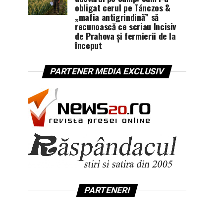
obligat cerul pe Tánczos &
„mafia antigrindină” să
recunoască ce scriau Incisiv
de Prahova și fermierii de la
început
PARTENER MEDIA EXCLUSIV
PARTENERI