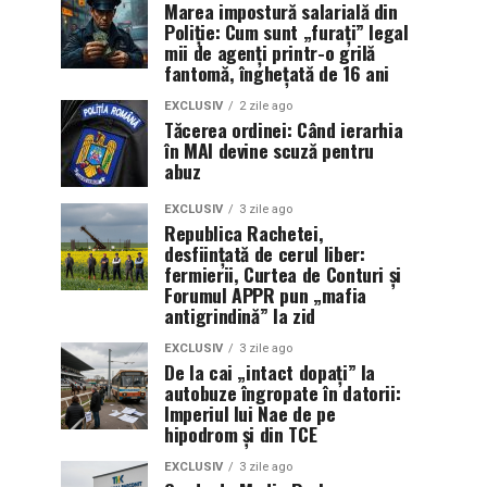
Marea impostură salarială din
Poliție: Cum sunt „furați” legal
mii de agenți printr-o grilă
fantomă, înghețată de 16 ani
EXCLUSIV
2 zile ago
Tăcerea ordinei: Când ierarhia
în MAI devine scuză pentru
abuz
EXCLUSIV
3 zile ago
Republica Rachetei,
desființată de cerul liber:
fermierii, Curtea de Conturi și
Forumul APPR pun „mafia
antigrindină” la zid
EXCLUSIV
3 zile ago
De la cai „intact dopați” la
autobuze îngropate în datorii:
Imperiul lui Nae de pe
hipodrom și din TCE
EXCLUSIV
3 zile ago