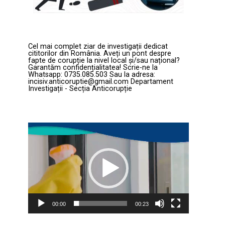
Cel mai complet ziar de investigații dedicat
cititorilor din România. Aveți un pont despre
fapte de corupție la nivel local și/sau național?
Garantăm confidențialitatea! Scrie-ne la
Whatsapp: 0735.085.503 Sau la adresa:
incisiv.anticoruptie@gmail.com Departament
Investigații - Secția Anticorupție
Player
video
00:00
00:23