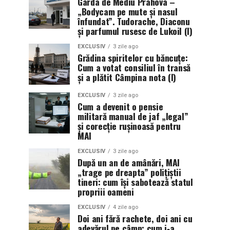
Garda de Mediu Prahova –
„Bodycam pe mute și nasul
înfundat”. Tudorache, Diaconu
și parfumul rusesc de Lukoil (I)
EXCLUSIV
3 zile ago
Grădina spiritelor cu băncuțe:
Cum a votat consiliul în transă
și a plătit Câmpina nota (I)
EXCLUSIV
3 zile ago
Cum a devenit o pensie
militară manual de jaf „legal”
și corecție rușinoasă pentru
MAI
EXCLUSIV
3 zile ago
După un an de amânări, MAI
„trage pe dreapta” polițiștii
tineri: cum își sabotează statul
propriii oameni
EXCLUSIV
4 zile ago
Doi ani fără rachete, doi ani cu
adevărul pe câmp: cum i‑a