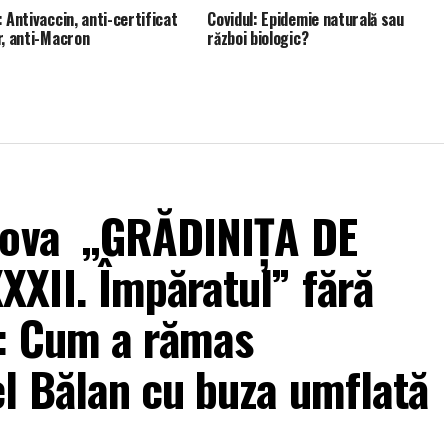
: Antivaccin, anti-certificat
Covidul: Epidemie naturală sau
r, anti-Macron
război biologic?
ahova „GRĂDINIȚA DE
XII. Împăratul” fără
i: Cum a rămas
l Bălan cu buza umflată