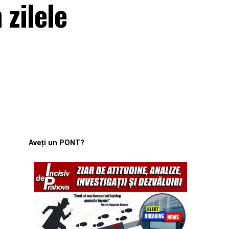
 zilele
Aveți un PONT?