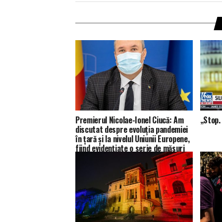
Premierul Nicolae-Ionel Ciucă: Am
„Stop. 
discutat despre evoluția pandemiei
în țară și la nivelul Uniunii Europene,
fiind evidențiate o serie de măsuri
avute în vedere în funcție de
această situație