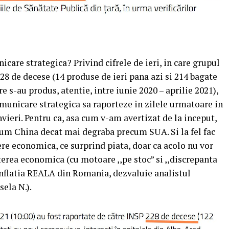
icare strategica? Privind cifrele de ieri, in care grupul
28 de decese (14 produse de ieri pana azi si 214 bagate
re s-au produs, atentie, intre iunie 2020 – aprilie 2021),
omunicare strategica sa raporteze in zilele urmatoare in
nvieri. Pentru ca, asa cum v-am avertizat de la inceput,
um China decat mai degraba precum SUA. Si la fel fac
tere economica, ce surprind piata, doar ca acolo nu vor
erea economica (cu motoare ,,pe stoc” si ,,discrepanta
inflatia REALA din Romania, dezvaluie analistul
ela N.).