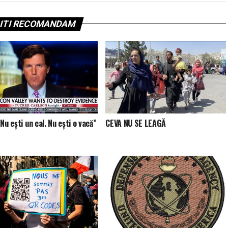
ITI RECOMANDAM
Nu ești un cal. Nu ești o vacă”
CEVA NU SE LEAGĂ