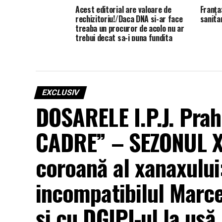
Acest editorial are valoare de
Franța
rechizitoriu!/Daca DNA si-ar face
sanita
treaba un procuror de acolo nu ar
trebui decat sa-i puna fundita
acestui editorial-rechizitoriu si sa-l
trimita mai departe unui judecator!
EXCLUSIV
DOSARELE I.P.J. Pr
CADRE” – SEZONUL XX
coroană al xanaxulu
incompatibilul Marce
și cu DGIPI-ul la ușă