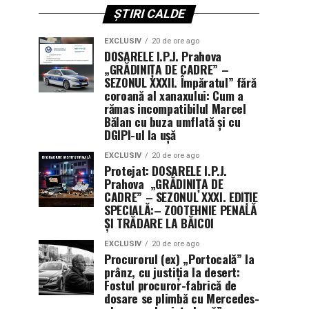
ȘTIRI CALDE
EXCLUSIV
20 de ore ago
DOSARELE I.P.J. Prahova
„GRĂDINIȚA DE CADRE” –
SEZONUL XXXII. Împăratul” fără
coroană al xanaxului: Cum a
rămas incompatibilul Marcel
Bălan cu buza umflată și cu
DGIPI-ul la ușă
EXCLUSIV
20 de ore ago
Protejat: DOSARELE I.P.J.
Prahova „GRĂDINIȚA DE
CADRE” – SEZONUL XXXI. EDIȚIE
SPECIALĂ:– ZOOTEHNIE PENALĂ
ȘI TRĂDARE LA BĂICOI
EXCLUSIV
20 de ore ago
Procurorul (ex) „Portocală” la
prânz, cu justiția la desert:
Fostul procuror-fabrică de
dosare se plimbă cu Mercedes-