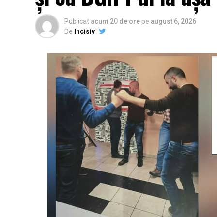
Publicat
acum 20 de ore
pe
august 6, 2026
De
Incisiv