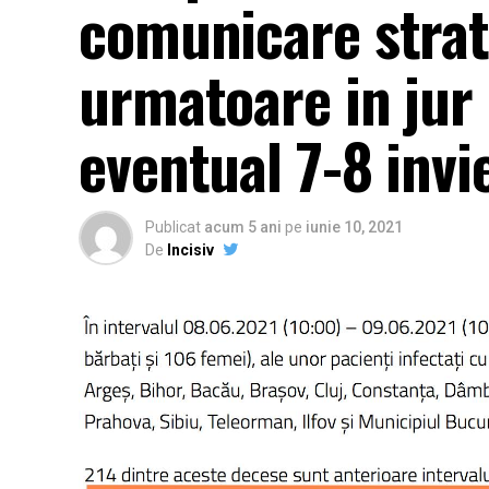
comunicare strate
urmatoare in jur 
eventual 7-8 invi
Publicat
acum 5 ani
pe
iunie 10, 2021
De
Incisiv