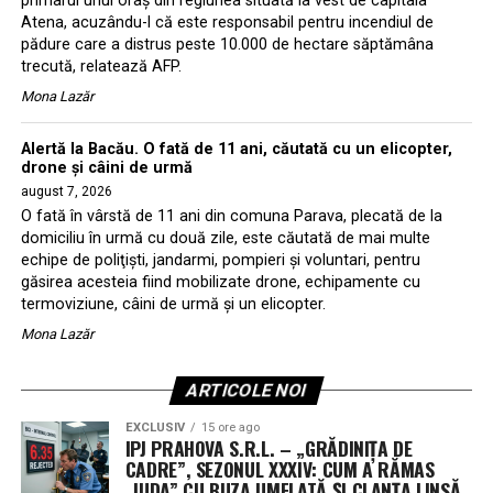
primarul unui oraş din regiunea situată la vest de capitala
Atena, acuzându-l că este responsabil pentru incendiul de
pădure care a distrus peste 10.000 de hectare săptămâna
trecută, relatează AFP.
Mona Lazăr
Alertă la Bacău. O fată de 11 ani, căutată cu un elicopter,
drone şi câini de urmă
august 7, 2026
O fată în vârstă de 11 ani din comuna Parava, plecată de la
domiciliu în urmă cu două zile, este căutată de mai multe
echipe de poliţişti, jandarmi, pompieri şi voluntari, pentru
găsirea acesteia fiind mobilizate drone, echipamente cu
termoviziune, câini de urmă şi un elicopter.
Mona Lazăr
ARTICOLE NOI
EXCLUSIV
15 ore ago
IPJ PRAHOVA S.R.L. – „GRĂDINIȚA DE
CADRE”, SEZONUL XXXIV: CUM A RĂMAS
„IUDA” CU BUZA UMFLATĂ ȘI CLANȚA LINSĂ