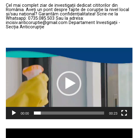
Cel mai complet ziar de investigații dedicat cititorilor din
România. Aveți un pont despre fapte de corupție la nivel local
și/sau național? Garantăm confidențialitatea! Scrie-ne la
Whatsapp: 0735.085.503 Sau la adresa:
incisiv.anticoruptie@gmail.com Departament Investigații -
Secția Anticorupție
Player
video
00:00
00:23
Player
video