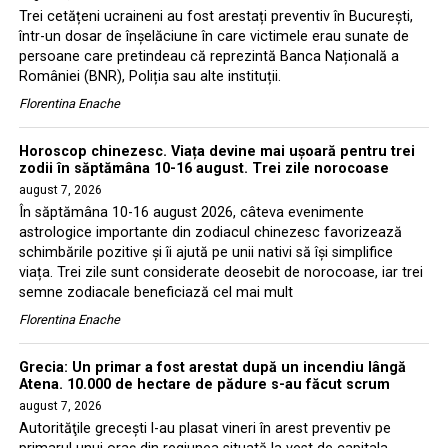
Trei cetățeni ucraineni au fost arestați preventiv în București,
într-un dosar de înșelăciune în care victimele erau sunate de
persoane care pretindeau că reprezintă Banca Națională a
României (BNR), Poliția sau alte instituții.
Florentina Enache
Horoscop chinezesc. Viața devine mai ușoară pentru trei
zodii în săptămâna 10-16 august. Trei zile norocoase
august 7, 2026
În săptămâna 10-16 august 2026, câteva evenimente
astrologice importante din zodiacul chinezesc favorizează
schimbările pozitive și îi ajută pe unii nativi să își simplifice
viața. Trei zile sunt considerate deosebit de norocoase, iar trei
semne zodiacale beneficiază cel mai mult
Florentina Enache
Grecia: Un primar a fost arestat după un incendiu lângă
Atena. 10.000 de hectare de pădure s-au făcut scrum
august 7, 2026
Autorităţile greceşti l-au plasat vineri în arest preventiv pe