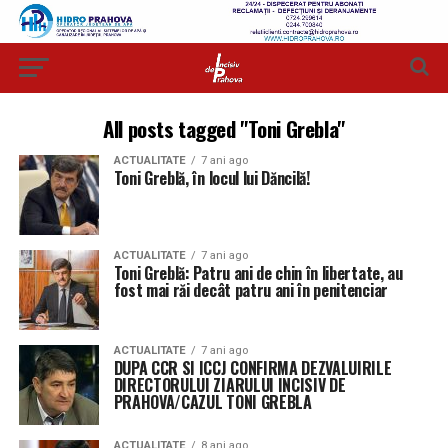
All posts tagged "Toni Grebla"
ACTUALITATE
7 ani ago
Toni Greblă, în locul lui Dăncilă!
ACTUALITATE
7 ani ago
Toni Greblă: Patru ani de chin în libertate, au
fost mai răi decât patru ani în penitenciar
ACTUALITATE
7 ani ago
DUPA CCR SI ICCJ CONFIRMA DEZVALUIRILE
DIRECTORULUI ZIARULUI INCISIV DE
PRAHOVA/CAZUL TONI GREBLA
ACTUALITATE
8 ani ago