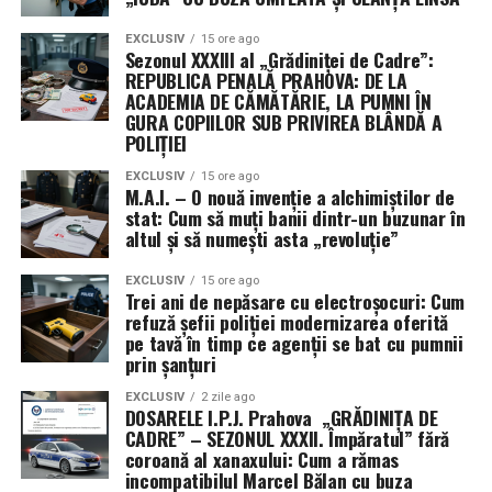
EXCLUSIV
15 ore ago
Sezonul XXXIII al „Grădiniței de Cadre”:
REPUBLICA PENALĂ PRAHOVA: DE LA
ACADEMIA DE CĂMĂTĂRIE, LA PUMNI ÎN
GURA COPIILOR SUB PRIVIREA BLÂNDĂ A
POLIȚIEI
EXCLUSIV
15 ore ago
M.A.I. – O nouă invenție a alchimiștilor de
stat: Cum să muți banii dintr-un buzunar în
altul și să numești asta „revoluție”
EXCLUSIV
15 ore ago
Trei ani de nepăsare cu electroșocuri: Cum
refuză șefii poliției modernizarea oferită
pe tavă în timp ce agenții se bat cu pumnii
prin șanțuri
EXCLUSIV
2 zile ago
DOSARELE I.P.J. Prahova „GRĂDINIȚA DE
CADRE” – SEZONUL XXXII. Împăratul” fără
coroană al xanaxului: Cum a rămas
incompatibilul Marcel Bălan cu buza