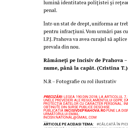
lumină identitatea polițistei și rețea
penal.
Într-un stat de drept, uniforma ar tr
pentru infracțiuni. Vom urmări pas cu
I.P.J. Prahova va avea curajul să aplice
prevala din nou.
Rămâneți pe Incisiv de Prahova – s
nume, până la capăt. (Cristina T.)
N.R – Fotografie cu rol ilustrativ
PRECIZĂRI:
LEGEA 190 DIN 2018, LA ARTICOLUL 
UNELE PREVEDERI ALE REGULAMENTULUI GDPR, DA
PROTECŢIA DATELOR CU CARACTER PERSONAL.
IN
OBȚINUTE DIN SURSE PUBLICE DESCHISE.
PUBLICAȚIA
INCISIVDEPRAHOVA.RO
PUNE LA DIS
URMĂTORULUI EMAIL:
INCISIV.NATIONAL@GMAIL.COM
.....
ARTICOLE PE ACEIASI TEMA:
CĂLCATĂ ÎN PIC