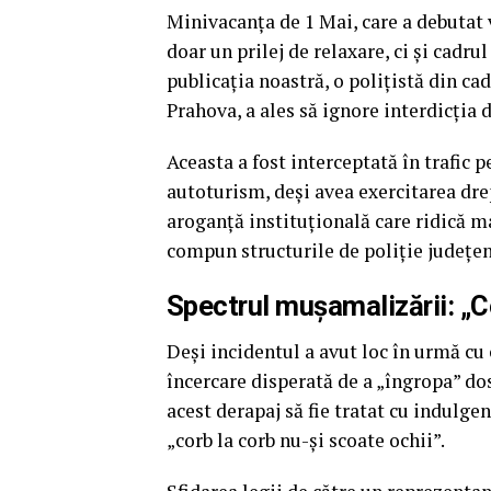
Minivacanța de 1 Mai, care a debutat v
doar un prilej de relaxare, ci și cadr
publicația noastră, o polițistă din cad
Prahova, a ales să ignore interdicția
Aceasta a fost interceptată în trafic p
autoturism, deși avea exercitarea dr
aroganță instituțională care ridică m
compun structurile de poliție județen
Spectrul mușamalizării: „Co
Deși incidentul a avut loc în urmă cu 
încercare disperată de a „îngropa” dos
acest derapaj să fie tratat cu indulg
„corb la corb nu-și scoate ochii”.