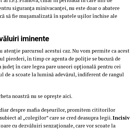
 al I.P.J. Prahova, chiar în perioada în care mii de
pentru siguranța minivacanței, nu este doar o abatere
scă să fie mușamalizată în spatele ușilor închise ale
văluiri iminente
 atenție parcursul acestui caz. Nu vom permite ca acest
ul pierderi, în timp ce agenta de poliție se bucură de
n județ în care legea pare uneori opțională pentru cei
 de a scoate la lumină adevărul, indiferent de rangul
heta noastră nu se oprește aici.
diar despre mafia deșeurilor, promitem cititorilor
ubiect al „colegilor” care se cred deasupra legii.
Incisiv
oare cu dezvăluiri senzaționale, care vor scoate la