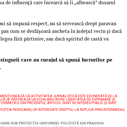
ua de influență care încearcă să îi „albească” dosarul
ebui să impună respect, nu să servească drept paravan
 pas cum se desfășoară ancheta în județul vecin și dacă
 legea fără părtinire, sau dacă spiritul de castă va
ingurii care au curajul să spună lucrurilor pe
.
7, MENŢIONEAZĂ CĂ ACTIVITATEA JURNALISTICĂ ESTE EXONERATĂ DE LA
CĂ SE PĂSTREAZĂ UN ECHILIBRU ÎNTRE LIBERTATEA DE EXPRIMARE ŞI
FORMAȚIILE DIN PREZENTUL ARTICOL SUNT DE INTERES PUBLIC ȘI SUNT
POZIȚIA PERSOANELOR INTERESATE DREPTUL LA REPLICA PRIN INTERMEDIUL
IOARE SUB PROTECȚIA UNIFORMEI: POLIȚISTĂ DIN PRAHOVA