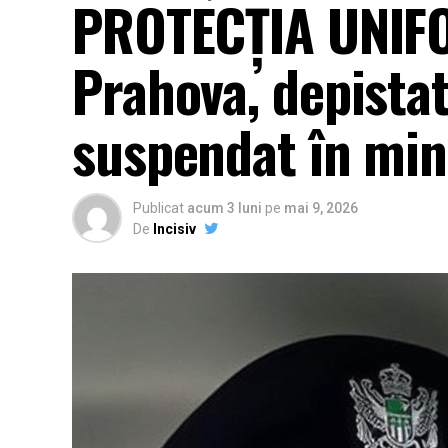
PROTECȚIA UNIFOR
Prahova, depistat
suspendat în min
Publicat
acum 3 luni
pe
mai 9, 2026
De
Incisiv