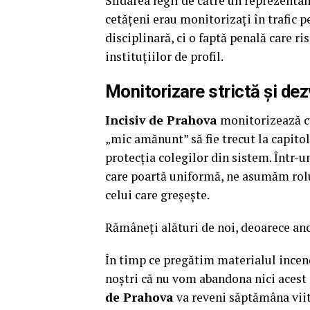
Sfidarea legii de către un reprezentant
cetățeni erau monitorizați în trafic 
disciplinară, ci o faptă penală care ri
instituțiilor de profil.
Monitorizare strictă și dez
Incisiv de Prahova
monitorizează cu
„mic amănunt” să fie trecut la capitol
protecția colegilor din sistem. Într-u
care poartă uniformă, ne asumăm rolul
celui care greșește.
Rămâneți alături de noi, deoarece anc
În timp ce pregătim materialul incen
noștri că nu vom abandona nici acest s
de Prahova
va reveni săptămâna viit