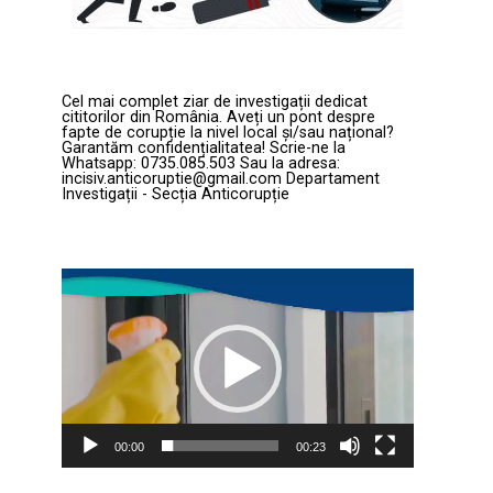
Cel mai complet ziar de investigații dedicat
cititorilor din România. Aveți un pont despre
fapte de corupție la nivel local și/sau național?
Garantăm confidențialitatea! Scrie-ne la
Whatsapp: 0735.085.503 Sau la adresa:
incisiv.anticoruptie@gmail.com Departament
Investigații - Secția Anticorupție
Player
video
00:00
00:23