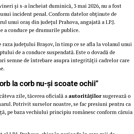
ineri și s-a încheiat duminică, 3 mai 2026, nu a fost
ul unui incident penal. Conform datelor obținute de
rul unui oraș din județul Prahova, angajată a I.P.J.
 de a conduce pe drumurile publice.
e raza județului Brașov, în timp ce se afla la volanul unui
eptului de a conduce suspendată. Este o dovadă de
ari semne de întrebare asupra integrității cadrelor care
e.
rb la corb nu-și scoate ochii”
câteva zile, tăcerea oficială a
autorităților
sugerează o
arul. Potrivit surselor noastre, se fac presiuni pentru ca
ență, pe baza vechiului principiu românesc conform căruia