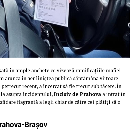
sată în ample anchete ce vizează ramificațiile mafiei
m arunca în aer liniștea publică săptămâna viitoare —
etrecut recent, a încercat să fie trecut sub tăcere. În
ția asupra incidentului,
Incisiv de Prahova
a intrat în
fidare flagrantă a legii chiar de către cei plătiți să o
Prahova-Brașov