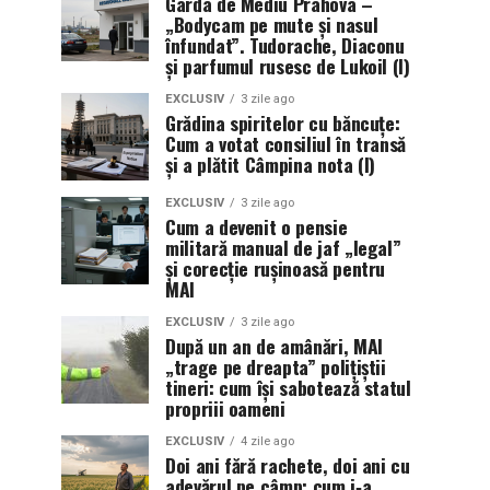
Garda de Mediu Prahova –
„Bodycam pe mute și nasul
înfundat”. Tudorache, Diaconu
și parfumul rusesc de Lukoil (I)
EXCLUSIV
3 zile ago
Grădina spiritelor cu băncuțe:
Cum a votat consiliul în transă
și a plătit Câmpina nota (I)
EXCLUSIV
3 zile ago
Cum a devenit o pensie
militară manual de jaf „legal”
și corecție rușinoasă pentru
MAI
EXCLUSIV
3 zile ago
După un an de amânări, MAI
„trage pe dreapta” polițiștii
tineri: cum își sabotează statul
propriii oameni
EXCLUSIV
4 zile ago
Doi ani fără rachete, doi ani cu
adevărul pe câmp: cum i‑a