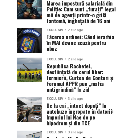
Marea impostură salarială din
Poliție: Cum sunt „furați” legal
mii de agenți printr-o grilă
fantomă, înghețată de 16 ani
EXCLUSIV
2 zile ago
Tăcerea ordinei: Când ierarhia
în MAI devine scuză pentru
abuz
EXCLUSIV
2 zile ago
Republica Rachetei,
desființată de cerul liber:
fermierii, Curtea de Conturi și
Forumul APPR pun „mafia
antigrindină” la zid
EXCLUSIV
3 zile ago
De la cai „intact dopați” la
autobuze îngropate în datorii:
Imperiul lui Nae de pe
hipodrom și din TCE
EXCLUSIV
3 zile ago