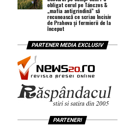
obligat cerul pe Tánczos &
„mafia antigrindină” să
recunoască ce scriau Incisiv
de Prahova și fermierii de la
început
PARTENER MEDIA EXCLUSIV
PARTENERI