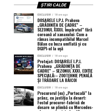
ȘTIRI CALDE
EXCLUSIV
18 ore ago
DOSARELE I.P.J. Prahova
„GRĂDINIȚA DE CADRE” –
SEZONUL XXXII. Împăratul” fără
coroană al xanaxului: Cum a
rămas incompatibilul Marcel
Bălan cu buza umflată și cu
DGIPI-ul la ușă
EXCLUSIV
18 ore ago
Protejat: DOSARELE I.P.J.
Prahova „GRĂDINIȚA DE
CADRE” – SEZONUL XXXI. EDIȚIE
SPECIALĂ:– ZOOTEHNIE PENALĂ
ȘI TRĂDARE LA BĂICOI
EXCLUSIV
18 ore ago
Procurorul (ex) „Portocală” la
prânz, cu justiția la desert:
Fostul procuror-fabrică de
dosare se plimbă cu Mercedes-