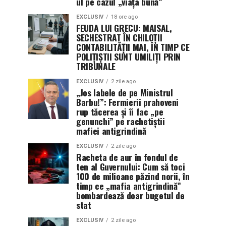
ul pe cazul „viața bună”
EXCLUSIV
18 ore ago
FEUDA LUI GRECU: MAISAL,
SECHESTRAT ÎN CHILOȚII
CONTABILITĂȚII MAI, ÎN TIMP CE
POLIȚIȘTII SUNT UMILIȚI PRIN
TRIBUNALE
EXCLUSIV
2 zile ago
„Jos labele de pe Ministrul
Barbu!”: Fermierii prahoveni
rup tăcerea și îi fac „pe
genunchi” pe rachetiștii
mafiei antigrindină
EXCLUSIV
2 zile ago
Racheta de aur în fondul de
ten al Guvernului: Cum să toci
100 de milioane păzind norii, în
timp ce „mafia antigrindină”
bombardează doar bugetul de
stat
EXCLUSIV
2 zile ago