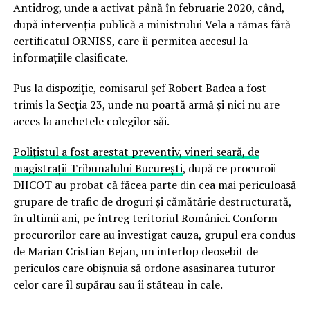
Antidrog, unde a activat până în februarie 2020, când,
după intervenția publică a ministrului Vela a rămas fără
certificatul ORNISS, care îi permitea accesul la
informațiile clasificate.
Pus la dispoziție, comisarul șef Robert Badea a fost
trimis la Secția 23, unde nu poartă armă și nici nu are
acces la anchetele colegilor săi.
Polițistul a fost arestat preventiv, vineri seară, de
magistrații Tribunalului București
, după ce procuroii
DIICOT au probat că făcea parte din cea mai periculoasă
grupare de trafic de droguri și cămătărie destructurată,
în ultimii ani, pe întreg teritoriul României. Conform
procurorilor care au investigat cauza, grupul era condus
de Marian Cristian Bejan, un interlop deosebit de
periculos care obișnuia să ordone asasinarea tuturor
celor care îl supărau sau îi stăteau în cale.