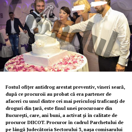
Fostul ofițer antidrog arestat preventiv, vineri seară,
după ce procuroii au probat că era partener de
afaceri cu unul dintre cei mai periculoși traficanți de
droguri din țară, este finul unei procuroare din
București, care, ani buni, a activat și în calitate de
procuror DIICOT. Procuror în cadrul Parchetului de
pe lângă Judecătoria Sectorului 3, nașa comisarului