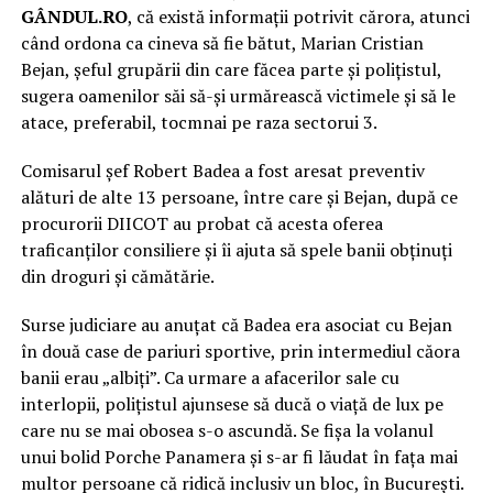
GÂNDUL.RO
, că există informații potrivit cărora, atunci
când ordona ca cineva să fie bătut, Marian Cristian
Bejan, șeful grupării din care făcea parte și polițistul,
sugera oamenilor săi să-și urmărească victimele și să le
atace, preferabil, tocmnai pe raza sectorui 3.
Comisarul șef Robert Badea a fost aresat preventiv
alături de alte 13 persoane, între care și Bejan, după ce
procurorii DIICOT au probat că acesta oferea
traficanților consiliere și îi ajuta să spele banii obținuți
din droguri și cămătărie.
Surse judiciare au anuțat că Badea era asociat cu Bejan
în două case de pariuri sportive, prin intermediul căora
banii erau „albiți”. Ca urmare a afacerilor sale cu
interlopii, polițistul ajunsese să ducă o viață de lux pe
care nu se mai obosea s-o ascundă. Se fișa la volanul
unui bolid Porche Panamera și s-ar fi lăudat în fața mai
multor persoane că ridică inclusiv un bloc, în București.