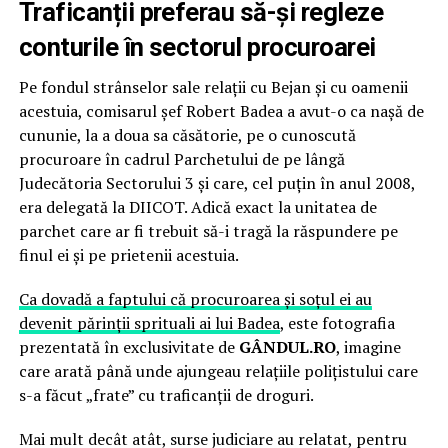
Traficanții preferau să-și regleze
conturile în sectorul procuroarei
Pe fondul strânselor sale relații cu Bejan și cu oamenii
acestuia, comisarul șef Robert Badea a avut-o ca nașă de
cununie, la a doua sa căsătorie, pe o cunoscută
procuroare în cadrul Parchetului de pe lângă
Judecătoria Sectorului 3 și care, cel puțin în anul 2008,
era delegată la DIICOT. Adică exact la unitatea de
parchet care ar fi trebuit să-i tragă la răspundere pe
finul ei și pe prietenii acestuia.
Ca dovadă a faptului că procuroarea și soțul ei au
devenit părinții sprituali ai lui Badea
, este fotografia
prezentată în exclusivitate de
GÂNDUL.RO
, imagine
care arată până unde ajungeau relațiile polițistului care
s-a făcut „frate” cu traficanții de droguri.
Mai mult decât atât, surse judiciare au relatat, pentru