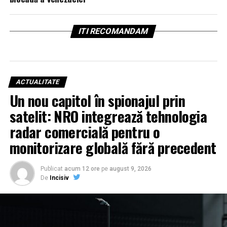
ITI RECOMANDAM
ACTUALITATE
Un nou capitol în spionajul prin
satelit: NRO integrează tehnologia
radar comercială pentru o
monitorizare globală fără precedent
Publicat
acum 12 ore
pe
august 9, 2026
De
Incisiv