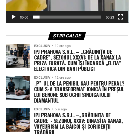
evoluțiilor imprevizibile din teatrele de operațiuni.
00:00
00:23
Revoluția „Flatellites”: Rocket Lab propune o
arhitectură inovatoare pentru Neutron
ȘTIRI CALDE
Dintre contractorii anunțați, Rocket Lab se detașează cu
EXCLUSIV
12 ore ago
o cotă de 397 de milioane de dolari. Compania cu sediul
IPJ PRAHOVA S.R.L. – „GRĂDINIȚA DE
în California va dezvolta și opera o constelație de
CADRE”, SEZONUL XXXVI: DE LA XANAX LA
„Flatellites” – un design revoluționar de sateliți plați,
PRIZA FURATĂ. CUM ÎȘI ÎNCARCĂ „ELITA”
ELECTRICA DIN BANI PUBLICI
optimizați pentru comunicare de mare bandă și latență
scăzută.
EXCLUSIV
12 ore ago
„P”-UL DE LA PENIBIL SAU PENTRU PENAL?
CUM S-A TRANSFORMAT IONICĂ ÎN PREȘUL
Aceste platforme orbitale vor fi transportate în spațiu
LUI BENONE SUB OCHII SINDICATULUI
de noua rachetă Neutron, un lansator de clasă grea
DIAMANTUL
programat pentru primul zbor spre finalul acestui an,
EXCLUSIV
o zi ago
de la complexul din Wallops Island, Virginia. Designul
IPJ PRAHOVA S.R.L. –„GRĂDINIȚA DE
plat permite optimizarea spațiului în interiorul rachetei,
CADRE”- SEZONUL XXXV: DINASTIA XANAX,
facilitând desfășurarea rapidă a unor rețele vaste de
VOYEURISM LA BĂICOI ȘI CORIGENȚII
TRĂDĂRII
senzori, esențiale pentru detectarea țintelor mobile în