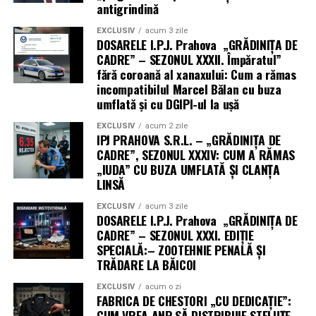
antigrindină
EXCLUSIV
acum 3 zile
DOSARELE I.P.J. Prahova „GRĂDINIȚA DE
CADRE” – SEZONUL XXXII. Împăratul”
fără coroană al xanaxului: Cum a rămas
incompatibilul Marcel Bălan cu buza
umflată și cu DGIPI-ul la ușă
EXCLUSIV
acum 2 zile
IPJ PRAHOVA S.R.L. – „GRĂDINIȚA DE
CADRE”, SEZONUL XXXIV: CUM A RĂMAS
„IUDA” CU BUZA UMFLATĂ ȘI CLANȚA
LINSĂ
EXCLUSIV
acum 3 zile
DOSARELE I.P.J. Prahova „GRĂDINIȚA DE
CADRE” – SEZONUL XXXI. EDIȚIE
SPECIALĂ:– ZOOTEHNIE PENALĂ ȘI
TRĂDARE LA BĂICOI
EXCLUSIV
acum o zi
FABRICA DE CHESTORI „CU DEDICAȚIE”:
CUM VREA ANP SĂ DISTRIBUIE STELUȚE