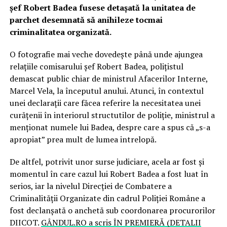
șef Robert Badea fusese detașată la unitatea de
parchet desemnată să anihileze tocmai
criminalitatea organizată.
O fotografie mai veche dovedește până unde ajungea
relațiile comisarului șef Robert Badea, polițistul
demascat public chiar de ministrul Afacerilor Interne,
Marcel Vela, la începutul anului. Atunci, în contextul
unei declarații care făcea referire la necesitatea unei
curățenii în interiorul structutilor de poliție, ministrul a
menționat numele lui Badea, despre care a spus că „s-a
apropiat” prea mult de lumea intrelopă.
De altfel, potrivit unor surse judiciare, acela ar fost și
momentul în care cazul lui Robert Badea a fost luat în
serios, iar la nivelul Direcției de Combatere a
Criminalității Organizate din cadrul Poliției Române a
fost declanșată o anchetă sub coordonarea procurorilor
DIICOT.
GÂNDUL.RO a scris ÎN PREMIERĂ (DETALII