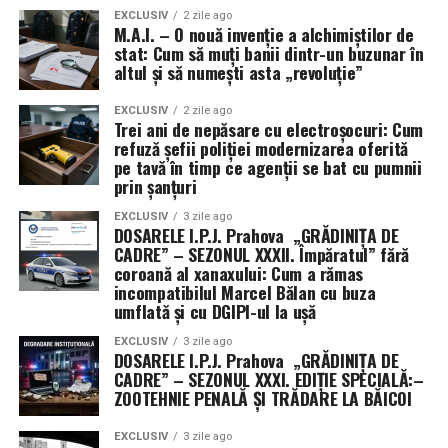
unor vehicule contractuale non-tradiționale permite
EXCLUSIV
2 zile ago
M.A.I. – O nouă invenție a alchimiștilor de
ocolirea cerințelor standard de raportare publică,
stat: Cum să muți banii dintr-un buzunar în
oferind armatei o mai mare libertate de mișcare, dar și
altul și să numești asta „revoluție”
un grad sporit de discreție în cursa pentru supremație
tehnologică în spațiul cosmic.
EXCLUSIV
2 zile ago
Trei ani de nepăsare cu electroșocuri: Cum
refuză șefii poliției modernizarea oferită
pe tavă în timp ce agenții se bat cu pumnii
prin șanțuri
EXCLUSIV
3 zile ago
DOSARELE I.P.J. Prahova „GRĂDINIȚA DE
CADRE” – SEZONUL XXXII. Împăratul” fără
coroană al xanaxului: Cum a rămas
incompatibilul Marcel Bălan cu buza
umflată și cu DGIPI-ul la ușă
EXCLUSIV
3 zile ago
DOSARELE I.P.J. Prahova „GRĂDINIȚA DE
CADRE” – SEZONUL XXXI. EDIȚIE SPECIALĂ:–
ZOOTEHNIE PENALĂ ȘI TRĂDARE LA BĂICOI
EXCLUSIV
3 zile ago