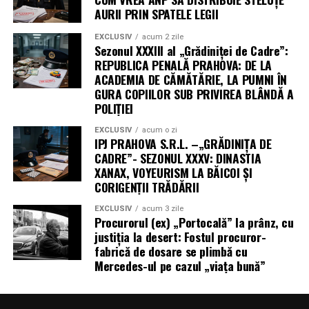
AURII PRIN SPATELE LEGII
EXCLUSIV
acum 2 zile
Sezonul XXXIII al „Grădiniței de Cadre”:
REPUBLICA PENALĂ PRAHOVA: DE LA
ACADEMIA DE CĂMĂTĂRIE, LA PUMNI ÎN
GURA COPIILOR SUB PRIVIREA BLÂNDĂ A
POLIȚIEI
EXCLUSIV
acum o zi
IPJ PRAHOVA S.R.L. –„GRĂDINIȚA DE
CADRE”- SEZONUL XXXV: DINASTIA
XANAX, VOYEURISM LA BĂICOI ȘI
CORIGENȚII TRĂDĂRII
EXCLUSIV
acum 3 zile
Procurorul (ex) „Portocală” la prânz, cu
justiția la desert: Fostul procuror-
fabrică de dosare se plimbă cu
Mercedes-ul pe cazul „viața bună”