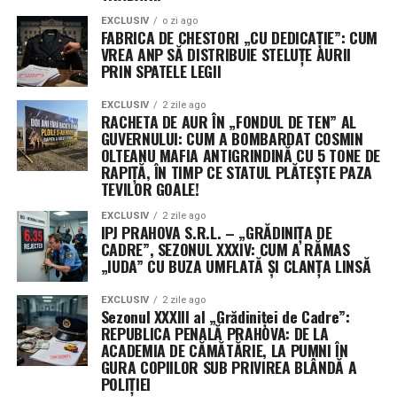
timp real.
EXCLUSIV
o zi ago
FABRICA DE CHESTORI „CU DEDICAȚIE”: CUM
VREA ANP SĂ DISTRIBUIE STELUȚE AURII
Misterul celui de-al treilea jucător: Securitatea
PRIN SPATELE LEGII
operațională ascunde identitatea unor contractori
cheie
EXCLUSIV
2 zile ago
RACHETA DE AUR ÎN „FONDUL DE TEN” AL
GUVERNULUI: CUM A BOMBARDAT COSMIN
Un aspect neobișnuit al acestui anunț este menținerea
OLTEANU MAFIA ANTIGRINDINĂ CU 5 TONE DE
sub anonimat a celui de-al treilea beneficiar al
RAPIȚĂ, ÎN TIMP CE STATUL PLĂTEȘTE PAZA
contractului. Purtătorii de cuvânt ai comandamentului
TEVILOR GOALE!
au precizat că decizia este dictată strict de protocoalele
EXCLUSIV
2 zile ago
de securitate operațională (OPSEC), menite să protejeze
IPJ PRAHOVA S.R.L. – „GRĂDINIȚA DE
profilurile misiunilor sensibile și capacitățile specifice
CADRE”, SEZONUL XXXIV: CUM A RĂMAS
„IUDA” CU BUZA UMFLATĂ ȘI CLANȚA LINSĂ
dezvoltate.
EXCLUSIV
2 zile ago
Această practică a Pentagonului, de a ascunde detaliile
Sezonul XXXIII al „Grădiniței de Cadre”:
despre contractori și valorile exacte ale premiilor,
REPUBLICA PENALĂ PRAHOVA: DE LA
devine din ce în ce mai frecventă. Justificarea oficială
ACADEMIA DE CĂMĂTĂRIE, LA PUMNI ÎN
GURA COPIILOR SUB PRIVIREA BLÂNDĂ A
este nevoia de a preveni transferul de informații
POLIȚIEI
strategice către puteri rivale precum China. Utilizarea