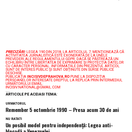
PRECIZĂRI:
LEGEA 190 DIN 2018, LA ARTICOLUL 7, MENŢIONEAZĂ CĂ
ACTIVITATEA JURNALISTICĂ ESTE EXONERATĂ DE LA UNELE
PREVEDERI ALE REGULAMENTULUI GDPR, DACĂ SE PĂSTREAZĂ UN
ECHILIBRU ÎNTRE LIBERTATEA DE EXPRIMARE ŞI PROTECŢIA DATELOR
CU CARACTER PERSONAL.
INFORMAȚIILE DIN PREZENTUL ARTICOL
SUNT DE INTERES PUBLIC ȘI SUNT OBȚINUTE DIN SURSE PUBLICE
DESCHISE.
PUBLICAȚIA
INCISIVDEPRAHOVA.RO
PUNE LA DISPOZIȚIA
PERSOANELOR INTERESATE DREPTUL LA REPLICA PRIN INTERMEDIUL
URMĂTORULUI EMAIL:
INCISIV.NATIONAL@GMAIL.COM
.....
ARTICOLE PE ACEIASI TEMA:
URMATORUL
Remember 5 octombrie 1990 – Presa acum 30 de ani
NU RATATI
Un posibil model pentru independență: Legea anti-
blocadă a Venezuelei