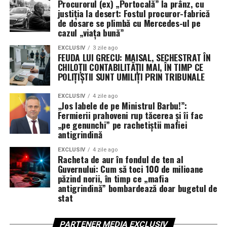
Procurorul (ex) „Portocală” la prânz, cu
justiția la desert: Fostul procuror-fabrică
de dosare se plimbă cu Mercedes-ul pe
cazul „viața bună”
EXCLUSIV
3 zile ago
FEUDA LUI GRECU: MAISAL, SECHESTRAT ÎN
CHILOȚII CONTABILITĂȚII MAI, ÎN TIMP CE
POLIȚIȘTII SUNT UMILIȚI PRIN TRIBUNALE
EXCLUSIV
4 zile ago
„Jos labele de pe Ministrul Barbu!”:
Fermierii prahoveni rup tăcerea și îi fac
„pe genunchi” pe rachetiștii mafiei
antigrindină
EXCLUSIV
4 zile ago
Racheta de aur în fondul de ten al
Guvernului: Cum să toci 100 de milioane
păzind norii, în timp ce „mafia
antigrindină” bombardează doar bugetul de
stat
PARTENER MEDIA EXCLUSIV