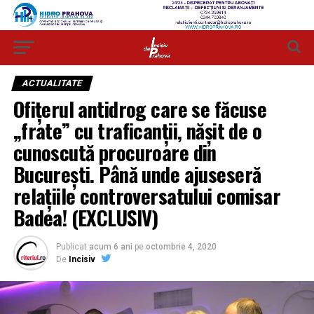
ACTUALITATE
Ofițerul antidrog care se făcuse
„frate” cu traficanții, nășit de o
cunoscută procuroare din
București. Până unde ajuseseră
relațiile controversatului comisar
Badea! (EXCLUSIV)
Publicat
acum 6 ani
pe
octombrie 4, 2020
De
Incisiv