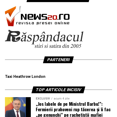
PARTENERI
Taxi Heathrow London
TOP ARTICOLE INCISIV
EXCLUSIV
acum 4 zile
„Jos labele de pe Ministrul Barbu!”:
Fermierii prahoveni rup tăcerea și îi fac
„pe genunchi” pe rachetiștii mafiei