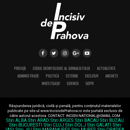
PREFAȚĂ
CODUL DEONTOLOGIC AL JURNALISTULUI
ACTUALITATE
ADMINISTRAȚIE
POLITICĂ
EXTERNE
EXCLUSIV
ANCHETE
INVESTIGAȚII
SERVICII
GDPR
Răspunderea juridică, civilă și penală, pentru conținutul materialelor
publicate pe site-ul www.IncisivdePrahova.ro este purtată exclusiv de
către autorul acestora.
CONTACT: INCISIV.NATIONAL@GMAIL.COM
Stiri ALBA
Stiri ARAD
Stiri ARGES
Stiri BACAU
Stiri BUZAU
Stiri BUCURESTI
Stiri CLUJ
Stiri DOLJ
Stiri GALATI
Stiri
IASI
Stiri JIU
Stiri MARAMURES
Stiri MURES
Stiri ORADEA