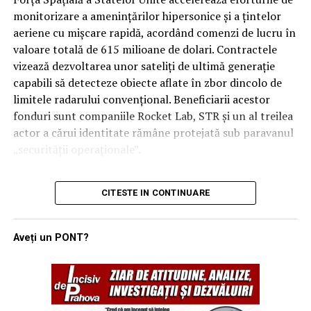
Rămâne de văzut dacă, în cazul unui atac iminent din
monitorizare a amenințărilor hipersonice și a țintelor
partea proxy-urilor Teheranului, Ankara și Islamabadul
aeriene cu mișcare rapidă, acordând comenzi de lucru în
vor interveni militar pentru a proteja regatul saudit,
valoare totală de 615 milioane de dolari. Contractele
transformând semnăturile de astăzi într-o realitate
vizează dezvoltarea unor sateliți de ultimă generație
operativă.
capabili să detecteze obiecte aflate în zbor dincolo de
limitele radarului convențional. Beneficiarii acestor
fonduri sunt companiile Rocket Lab, STR și un al treilea
actor a cărui identitate rămâne protejată sub paravanul
„securității operaționale”.
Această rundă de finanțare reprezintă o etapă esențială
CITESTE IN CONTINUARE
în programul SB-AMTI (Space-Based Airborne Moving
Target Indicator), un mecanism contractual flexibil
lansat în luna aprilie a acestui an. Inițiativa este
Aveți un PONT?
gestionată de biroul de portofoliu pentru detecție și
țintire spațială, având ca scop final crearea unei rețele
de senzori orbitali care să elimine „zonele oarbe” în fața
noilor tehnologii de zbor ale adversarilor.