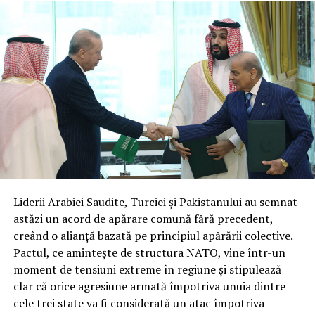
parteneri operaționali pe termen lung. Spre deosebire
de fazele anterioare de demonstrație, noile contracte
impun praguri de performanță stricte și obiective de
îmbunătățire continuă.
Reprezentanții din industrie subliniază că, după patru
ani de analiză și testări, programul a atins maturitatea
necesară pentru a trece la contracte cu preț fix și sursă
unică. Această structură reflectă nu doar încrederea în
capacitățile tehnice ale companiilor, ci și nevoia urgentă
de a avea fluxuri constante și sigure de date radar la
nivelul întregului sistem de apărare.
Liderii Arabiei Saudite, Turciei și Pakistanului au semnat
Integrare hibridă: Datele comerciale
astăzi un acord de apărare comună fără precedent,
creând o alianță bazată pe principiul apărării colective.
vor completa sistemele clasificate
Pactul, ce amintește de structura NATO, vine într-un
de recunoaștere
moment de tensiuni extreme în regiune și stipulează
clar că orice agresiune armată împotriva unuia dintre
Miza principală a acestui parteneriat este crearea unei
cele trei state va fi considerată un atac împotriva