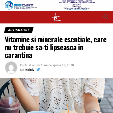
ACTUALITATE
Vitamine si minerale esentiale, care
nu trebuie sa-ti lipseasca in
carantina
Publicat
acum 6 ani
pe
aprilie 28, 2020
De
Incisiv