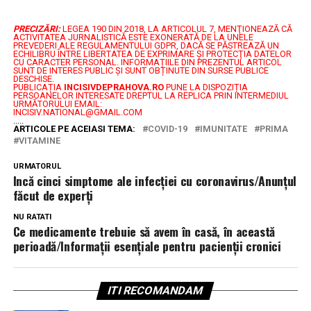
PRECIZĂRI:
LEGEA 190 DIN 2018, LA ARTICOLUL 7, MENŢIONEAZĂ CĂ
ACTIVITATEA JURNALISTICĂ ESTE EXONERATĂ DE LA UNELE
PREVEDERI ALE REGULAMENTULUI GDPR, DACĂ SE PĂSTREAZĂ UN
ECHILIBRU ÎNTRE LIBERTATEA DE EXPRIMARE ŞI PROTECŢIA DATELOR
CU CARACTER PERSONAL.
INFORMAȚIILE DIN PREZENTUL ARTICOL
SUNT DE INTERES PUBLIC ȘI SUNT OBȚINUTE DIN SURSE PUBLICE
DESCHISE.
PUBLICAȚIA
INCISIVDEPRAHOVA.RO
PUNE LA DISPOZIȚIA
PERSOANELOR INTERESATE DREPTUL LA REPLICA PRIN INTERMEDIUL
URMĂTORULUI EMAIL:
INCISIV.NATIONAL@GMAIL.COM
.....
ARTICOLE PE ACEIASI TEMA:
COVID-19
IMUNITATE
PRIMA
VITAMINE
URMATORUL
Incă cinci simptome ale infecției cu coronavirus/Anunțul
făcut de experți
NU RATATI
Ce medicamente trebuie să avem în casă, în această
perioadă/Informații esențiale pentru pacienții cronici
ITI RECOMANDAM