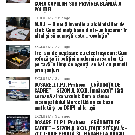
GURA COPIILOR SUB PRIVIREA BLÂNDĂ A
este nevoia de a preveni transferul de informații
POLIȚIEI
strategice către puteri rivale precum China. Utilizarea
unor vehicule contractuale non-tradiționale permite
EXCLUSIV
2 zile ago
M.A.I. – O nouă invenție a alchimiștilor de
ocolirea cerințelor standard de raportare publică,
stat: Cum să muți banii dintr-un buzunar în
oferind armatei o mai mare libertate de mișcare, dar și
altul și să numești asta „revoluție”
un grad sporit de discreție în cursa pentru supremație
tehnologică în spațiul cosmic.
EXCLUSIV
2 zile ago
Trei ani de nepăsare cu electroșocuri: Cum
refuză șefii poliției modernizarea oferită
pe tavă în timp ce agenții se bat cu pumnii
prin șanțuri
EXCLUSIV
3 zile ago
DOSARELE I.P.J. Prahova „GRĂDINIȚA DE
CADRE” – SEZONUL XXXII. Împăratul” fără
coroană al xanaxului: Cum a rămas
incompatibilul Marcel Bălan cu buza
umflată și cu DGIPI-ul la ușă
EXCLUSIV
3 zile ago
DOSARELE I.P.J. Prahova „GRĂDINIȚA DE
CADRE” – SEZONUL XXXI. EDIȚIE SPECIALĂ:–
ZOOTEHNIE PENALĂ ȘI TRĂDARE LA BĂICOI