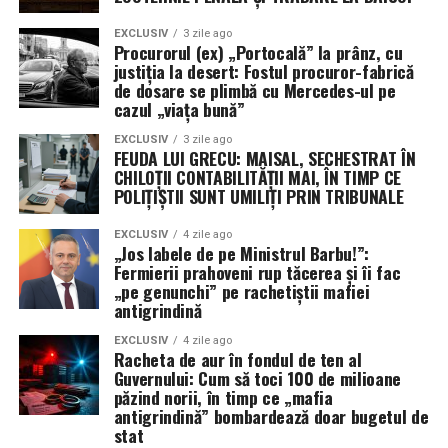
EXCLUSIV
3 zile ago
Procurorul (ex) „Portocală” la prânz, cu
justiția la desert: Fostul procuror-fabrică
de dosare se plimbă cu Mercedes-ul pe
cazul „viața bună”
EXCLUSIV
3 zile ago
FEUDA LUI GRECU: MAISAL, SECHESTRAT ÎN
CHILOȚII CONTABILITĂȚII MAI, ÎN TIMP CE
POLIȚIȘTII SUNT UMILIȚI PRIN TRIBUNALE
EXCLUSIV
4 zile ago
„Jos labele de pe Ministrul Barbu!”:
Fermierii prahoveni rup tăcerea și îi fac
„pe genunchi” pe rachetiștii mafiei
antigrindină
EXCLUSIV
4 zile ago
Racheta de aur în fondul de ten al
Guvernului: Cum să toci 100 de milioane
păzind norii, în timp ce „mafia
antigrindină” bombardează doar bugetul de
stat