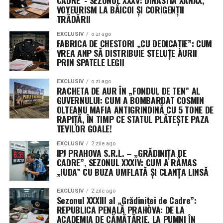
CADRE”- SEZONUL XXXV: DINASTIA XANAX,
facilitând desfășurarea rapidă a unor rețele vaste de
VOYEURISM LA BĂICOI ȘI CORIGENȚII
TRĂDĂRII
senzori, esențiale pentru detectarea țintelor mobile în
timp real.
EXCLUSIV
o zi ago
FABRICA DE CHESTORI „CU DEDICAȚIE”: CUM
VREA ANP SĂ DISTRIBUIE STELUȚE AURII
Misterul celui de-al treilea jucător: Securitatea
PRIN SPATELE LEGII
operațională ascunde identitatea unor contractori
cheie
EXCLUSIV
o zi ago
RACHETA DE AUR ÎN „FONDUL DE TEN” AL
GUVERNULUI: CUM A BOMBARDAT COSMIN
Un aspect neobișnuit al acestui anunț este menținerea
OLTEANU MAFIA ANTIGRINDINĂ CU 5 TONE DE
sub anonimat a celui de-al treilea beneficiar al
RAPIȚĂ, ÎN TIMP CE STATUL PLĂTEȘTE PAZA
contractului. Purtătorii de cuvânt ai comandamentului
TEVILOR GOALE!
au precizat că decizia este dictată strict de protocoalele
EXCLUSIV
2 zile ago
de securitate operațională (OPSEC), menite să protejeze
IPJ PRAHOVA S.R.L. – „GRĂDINIȚA DE
profilurile misiunilor sensibile și capacitățile specifice
CADRE”, SEZONUL XXXIV: CUM A RĂMAS
„IUDA” CU BUZA UMFLATĂ ȘI CLANȚA LINSĂ
dezvoltate.
EXCLUSIV
2 zile ago
Această practică a Pentagonului, de a ascunde detaliile
Sezonul XXXIII al „Grădiniței de Cadre”:
despre contractori și valorile exacte ale premiilor,
REPUBLICA PENALĂ PRAHOVA: DE LA
devine din ce în ce mai frecventă. Justificarea oficială
ACADEMIA DE CĂMĂTĂRIE, LA PUMNI ÎN