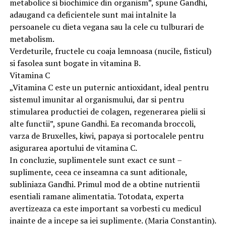
metabolice si biochimice din organism”, spune Gandhi,
adaugand ca deficientele sunt mai intalnite la
persoanele cu dieta vegana sau la cele cu tulburari de
metabolism.
Verdeturile, fructele cu coaja lemnoasa (nucile, fisticul)
si fasolea sunt bogate in vitamina B.
Vitamina C
„Vitamina C este un puternic antioxidant, ideal pentru
sistemul imunitar al organismului, dar si pentru
stimularea productiei de colagen, regenerarea pielii si
alte functii”, spune Gandhi. Ea recomanda broccoli,
varza de Bruxelles, kiwi, papaya si portocalele pentru
asigurarea aportului de vitamina C.
In concluzie, suplimentele sunt exact ce sunt –
suplimente, ceea ce inseamna ca sunt aditionale,
subliniaza Gandhi. Primul mod de a obtine nutrientii
esentiali ramane alimentatia. Totodata, experta
avertizeaza ca este important sa vorbesti cu medicul
inainte de a incepe sa iei suplimente. (Maria Constantin).