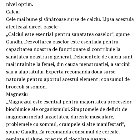
nivel optim.
Calciu
Cele mai bune și sănătoase surse de calciu. Lipsa acestuia
afectează direct oasele
„Calciul este esential pentru sanatatea oaselor”, spune
Gandhi. Dezvoltarea oaselor este esentiala pentru
capacitatea noastra de functionare si contribuie la
sanatatea noastra in general. Deficientele de calciu sunt
mai intalnite la femei, din cauza menstruatiei, a sarcinii
sau a alaptatului. Experta recomanda doua surse
naturale pentru aportul acestui element: consumul de
broccoli si somon.
Magneziu
„Magneziul este esential pentru majoritatea proceselor
biochimice ale organismului. Simptomele de deficit de
magneziu includ anxietatea, durerile musculare,
problemele cu somnul, crampele si alte manifestari”,
spune Gandhi. Ea recomanda consumul de cereale,
seminte si alune, precum si ciocolata neagra.