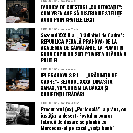
EXCLUSIV
acum o zi
FABRICA DE CHESTORI „CU DEDICAȚIE”:
CUM VREA ANP SĂ DISTRIBUIE STELUȚE
AURII PRIN SPATELE LEGII
EXCLUSIV
acum 2 zile
Sezonul XXXIII al „Grădiniței de Cadre”:
REPUBLICA PENALĂ PRAHOVA: DE LA
ACADEMIA DE CĂMĂTĂRIE, LA PUMNI ÎN
GURA COPIILOR SUB PRIVIREA BLÂNDĂ A
POLIȚIEI
EXCLUSIV
acum o zi
IPJ PRAHOVA S.R.L. –„GRĂDINIȚA DE
CADRE”- SEZONUL XXXV: DINASTIA
XANAX, VOYEURISM LA BĂICOI ȘI
CORIGENȚII TRĂDĂRII
EXCLUSIV
acum 3 zile
Procurorul (ex) „Portocală” la prânz, cu
justiția la desert: Fostul procuror-
fabrică de dosare se plimbă cu
Mercedes-ul pe cazul „viața bună”