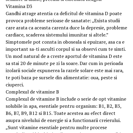
Vitamina D3
Gandhi atrage atentia ca deficitul de vitamina D poate
provoca probleme serioase de sanatate: „Exista studii
care arata ca aceasta carenta duce la depresie, probleme
cardiace, scaderea sistemului imunitar si altele.”
Simptomele pot consta in oboseala si epuizare, asa ca e
important sa-ti asculti corpul si sa observi cum te simti.
Un mod natural de a creste aportul de vitamina D este
sa stai 20 de minute pe zi la soare. Dar cum in perioada
izolarii sociale expunerea la razele solare este mai rara,
te poti baza pe sursele din alimentatie: oua, peste si
ciuperci.
Complexul de vitamine B
Complexul de vitamine B include o serie de opt vitamine
solubile in apa, esentiale pentru organism: B1, B2, B3,
B6, B7, B9, B12 si B15. Toate acestea au efect direct
asupra nivelului de energie si a functionarii creierului.
„Sunt vitamine esentiale pentru multe procese