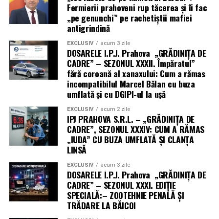
Fermierii prahoveni rup tăcerea și îi fac
„pe genunchi” pe rachetiștii mafiei
antigrindină
EXCLUSIV
acum 3 zile
DOSARELE I.P.J. Prahova „GRĂDINIȚA DE
CADRE” – SEZONUL XXXII. Împăratul”
fără coroană al xanaxului: Cum a rămas
incompatibilul Marcel Bălan cu buza
umflată și cu DGIPI-ul la ușă
EXCLUSIV
acum 2 zile
IPJ PRAHOVA S.R.L. – „GRĂDINIȚA DE
CADRE”, SEZONUL XXXIV: CUM A RĂMAS
„IUDA” CU BUZA UMFLATĂ ȘI CLANȚA
LINSĂ
EXCLUSIV
acum 3 zile
DOSARELE I.P.J. Prahova „GRĂDINIȚA DE
CADRE” – SEZONUL XXXI. EDIȚIE
SPECIALĂ:– ZOOTEHNIE PENALĂ ȘI
TRĂDARE LA BĂICOI