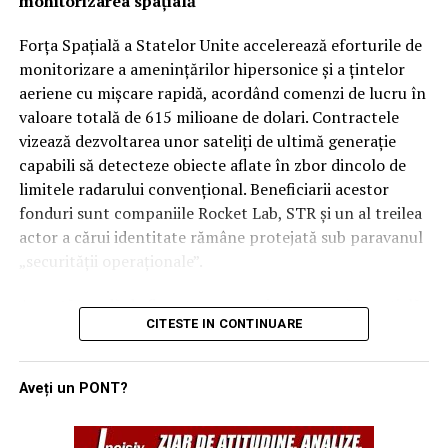
monitorizarea spațială
instantaneu.
regionali, unii analiști rămân sceptici cu privire la
aplicabilitatea imediată a clauzei de apărare colectivă.
Forța Spațială a Statelor Unite accelerează eforturile de
Rămâne de văzut dacă, în cazul unui atac iminent din
monitorizare a amenințărilor hipersonice și a țintelor
partea proxy-urilor Teheranului, Ankara și Islamabadul
aeriene cu mișcare rapidă, acordând comenzi de lucru în
vor interveni militar pentru a proteja regatul saudit,
valoare totală de 615 milioane de dolari. Contractele
transformând semnăturile de astăzi într-o realitate
vizează dezvoltarea unor sateliți de ultimă generație
operativă.
capabili să detecteze obiecte aflate în zbor dincolo de
limitele radarului convențional. Beneficiarii acestor
fonduri sunt companiile Rocket Lab, STR și un al treilea
actor a cărui identitate rămâne protejată sub paravanul
„securității operaționale”.
Această rundă de finanțare reprezintă o etapă esențială
CITESTE IN CONTINUARE
în programul SB-AMTI (Space-Based Airborne Moving
Target Indicator), un mecanism contractual flexibil
lansat în luna aprilie a acestui an. Inițiativa este
Aveți un PONT?
gestionată de biroul de portofoliu pentru detecție și
țintire spațială, având ca scop final crearea unei rețele