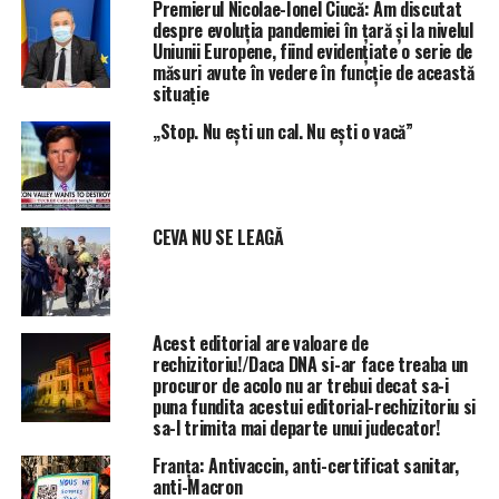
Premierul Nicolae-Ionel Ciucă: Am discutat
despre evoluția pandemiei în țară și la nivelul
Uniunii Europene, fiind evidențiate o serie de
măsuri avute în vedere în funcție de această
situație
„Stop. Nu ești un cal. Nu ești o vacă”
CEVA NU SE LEAGĂ
Acest editorial are valoare de
rechizitoriu!/Daca DNA si-ar face treaba un
procuror de acolo nu ar trebui decat sa-i
puna fundita acestui editorial-rechizitoriu si
sa-l trimita mai departe unui judecator!
Franța: Antivaccin, anti-certificat sanitar,
anti-Macron