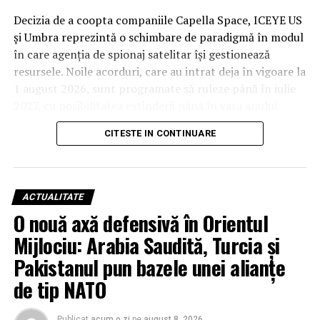
Decizia de a coopta companiile Capella Space, ICEYE US
și Umbra reprezintă o schimbare de paradigmă în modul
în care agenția de spionaj satelitar își gestionează
resursele. Noile acorduri, care au intrat deja în vigoare la
1 august 2026, sunt programate să ruleze până în iulie
2027, cu posibilitatea extinderii până în vara anului
2029. Deși valorile financiare rămân confidențiale din
CITESTE IN CONTINUARE
cauza bugetului clasificat al agenției, impactul
operațional este considerat unul major.
De la studii la operațiuni: Capella
ACTUALITATE
Space, ICEYE US și Umbra devin
O nouă axă defensivă în Orientul
Mijlociu: Arabia Saudită, Turcia și
piloni ai securității naționale
Pakistanul pun bazele unei alianțe
Această tranziție nu este una întâmplătoare, ci
de tip NATO
reprezintă evoluția firească a unor parteneriate testate
riguros în ultimii ani. Noul cadru contractual, intitulat
Publicat
acum o zi
pe
august 8, 2026