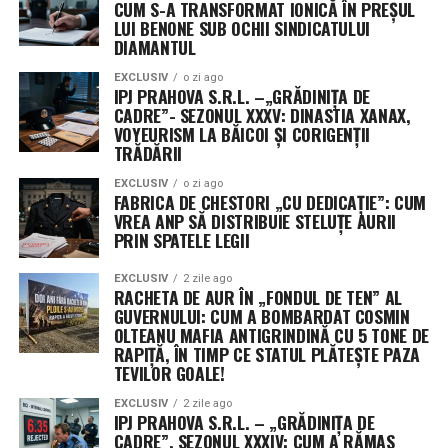
CUM S-A TRANSFORMAT IONICĂ ÎN PREȘUL
Aceste platforme orbitale vor fi transportate în spațiu
LUI BENONE SUB OCHII SINDICATULUI
de noua rachetă Neutron, un lansator de clasă grea
DIAMANTUL
programat pentru primul zbor spre finalul acestui an,
EXCLUSIV
o zi ago
de la complexul din Wallops Island, Virginia. Designul
IPJ PRAHOVA S.R.L. –„GRĂDINIȚA DE
plat permite optimizarea spațiului în interiorul rachetei,
CADRE”- SEZONUL XXXV: DINASTIA XANAX,
facilitând desfășurarea rapidă a unor rețele vaste de
VOYEURISM LA BĂICOI ȘI CORIGENȚII
TRĂDĂRII
senzori, esențiale pentru detectarea țintelor mobile în
timp real.
EXCLUSIV
o zi ago
FABRICA DE CHESTORI „CU DEDICAȚIE”: CUM
VREA ANP SĂ DISTRIBUIE STELUȚE AURII
Misterul celui de-al treilea jucător: Securitatea
PRIN SPATELE LEGII
operațională ascunde identitatea unor contractori
cheie
EXCLUSIV
2 zile ago
RACHETA DE AUR ÎN „FONDUL DE TEN” AL
GUVERNULUI: CUM A BOMBARDAT COSMIN
Un aspect neobișnuit al acestui anunț este menținerea
OLTEANU MAFIA ANTIGRINDINĂ CU 5 TONE DE
sub anonimat a celui de-al treilea beneficiar al
RAPIȚĂ, ÎN TIMP CE STATUL PLĂTEȘTE PAZA
contractului. Purtătorii de cuvânt ai comandamentului
TEVILOR GOALE!
au precizat că decizia este dictată strict de protocoalele
EXCLUSIV
2 zile ago
de securitate operațională (OPSEC), menite să protejeze
IPJ PRAHOVA S.R.L. – „GRĂDINIȚA DE
profilurile misiunilor sensibile și capacitățile specifice
CADRE”, SEZONUL XXXIV: CUM A RĂMAS