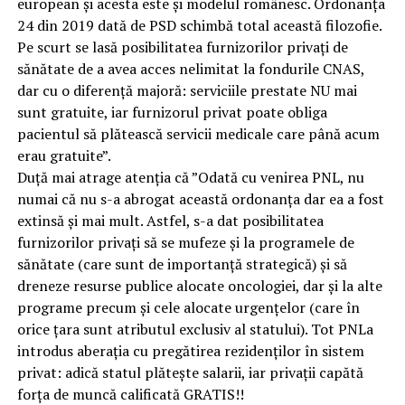
european și acesta este și modelul românesc. Ordonanța
24 din 2019 dată de PSD schimbă total această filozofie.
Pe scurt se lasă posibilitatea furnizorilor privați de
sănătate de a avea acces nelimitat la fondurile CNAS,
dar cu o diferență majoră: serviciile prestate NU mai
sunt gratuite, iar furnizorul privat poate obliga
pacientul să plătească servicii medicale care până acum
erau gratuite”.
Duță mai atrage atenția că ”Odată cu venirea PNL, nu
numai că nu s-a abrogat această ordonanța dar ea a fost
extinsă și mai mult. Astfel, s-a dat posibilitatea
furnizorilor privați să se mufeze și la programele de
sănătate (care sunt de importanță strategică) și să
dreneze resurse publice alocate oncologiei, dar și la alte
programe precum și cele alocate urgențelor (care în
orice țara sunt atributul exclusiv al statului). Tot PNLa
introdus aberația cu pregătirea rezidenților în sistem
privat: adică statul plătește salarii, iar privații capătă
forța de muncă calificată GRATIS!!