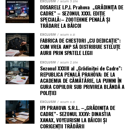
EXCLUSIV
acum 3 zile
DOSARELE I.P.J. Prahova „GRĂDINIȚA DE
CADRE” – SEZONUL XXXI. EDIȚIE
SPECIALĂ:– ZOOTEHNIE PENALĂ ȘI
TRĂDARE LA BĂICOI
EXCLUSIV
acum o zi
FABRICA DE CHESTORI „CU DEDICAȚIE”:
CUM VREA ANP SĂ DISTRIBUIE STELUȚE
AURII PRIN SPATELE LEGII
EXCLUSIV
acum 2 zile
Sezonul XXXIII al „Grădiniței de Cadre”:
REPUBLICA PENALĂ PRAHOVA: DE LA
ACADEMIA DE CĂMĂTĂRIE, LA PUMNI ÎN
GURA COPIILOR SUB PRIVIREA BLÂNDĂ A
POLIȚIEI
EXCLUSIV
acum o zi
IPJ PRAHOVA S.R.L. –„GRĂDINIȚA DE
CADRE”- SEZONUL XXXV: DINASTIA
XANAX, VOYEURISM LA BĂICOI ȘI
CORIGENȚII TRĂDĂRII