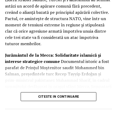
Integrare hibridă: Datele comerciale
astăzi un acord de apărare comună fără precedent,
creând o alianță bazată pe principiul apărării colective.
vor completa sistemele clasificate
Pactul, ce amintește de structura NATO, vine într-un
de recunoaștere
moment de tensiuni extreme în regiune și stipulează
clar că orice agresiune armată împotriva unuia dintre
Miza principală a acestui parteneriat este crearea unei
cele trei state va fi considerată un atac împotriva
rețele hibride de supraveghere. Prin fuziunea
tuturor membrilor.
capabilităților SAR comerciale cu sistemele naționale de
înaltă rezoluție, agenția își sporește considerabil
Jurământul de la Mecca: Solidaritate islamică și
capacitatea de recunoaștere și flexibilitatea de reacție.
interese strategice comune
Documentul istoric a fost
Radarul cu apertură sintetică este vital deoarece
parafat de Prințul Moștenitor saudit Mohammed bin
permite observarea obiectivelor de interes indiferent de
Salman, președintele turc Recep Tayyip Erdoğan și
condițiile meteorologice sau de momentul zilei, trecând
prim-ministrul pakistanez Muhammad Sharif, în cadrul
prin nori sau întuneric.
summitului desfășurat în orașul sfânt Mecca. Semnatarii
au invocat legăturile istorice profunde și „frăția” dintre
Această abordare permite instituției să beneficieze de
CITESTE IN CONTINUARE
cele trei națiuni, subliniind că acest pas este esențial
ritmul accelerat al inovației din sectorul spațial privat
pentru promovarea păcii și stabilității într-un climat
pentru a-și completa propriile sisteme de ultimă oră.
marcat de incertitudine. Dincolo de retorica
Rezultatul este o acoperire globală persistentă,