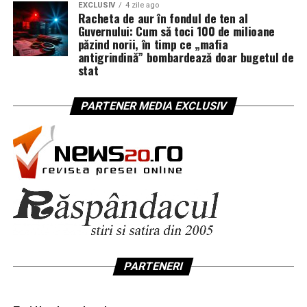
EXCLUSIV
4 zile ago
Racheta de aur în fondul de ten al
Guvernului: Cum să toci 100 de milioane
păzind norii, în timp ce „mafia
antigrindină” bombardează doar bugetul de
stat
PARTENER MEDIA EXCLUSIV
PARTENERI