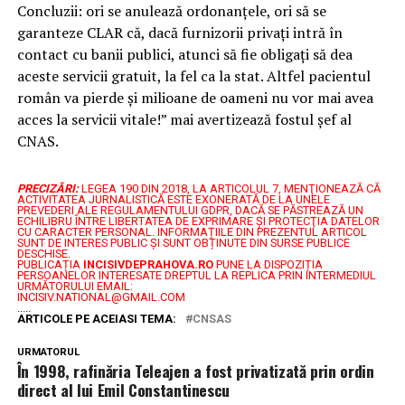
Concluzii: ori se anulează ordonanțele, ori să se
garanteze CLAR că, dacă furnizorii privați intră în
contact cu banii publici, atunci să fie obligați să dea
aceste servicii gratuit, la fel ca la stat. Altfel pacientul
român va pierde și milioane de oameni nu vor mai avea
acces la servicii vitale!” mai avertizează fostul șef al
CNAS.
PRECIZĂRI:
LEGEA 190 DIN 2018, LA ARTICOLUL 7, MENŢIONEAZĂ CĂ
ACTIVITATEA JURNALISTICĂ ESTE EXONERATĂ DE LA UNELE
PREVEDERI ALE REGULAMENTULUI GDPR, DACĂ SE PĂSTREAZĂ UN
ECHILIBRU ÎNTRE LIBERTATEA DE EXPRIMARE ŞI PROTECŢIA DATELOR
CU CARACTER PERSONAL.
INFORMAȚIILE DIN PREZENTUL ARTICOL
SUNT DE INTERES PUBLIC ȘI SUNT OBȚINUTE DIN SURSE PUBLICE
DESCHISE.
PUBLICAȚIA
INCISIVDEPRAHOVA.RO
PUNE LA DISPOZIȚIA
PERSOANELOR INTERESATE DREPTUL LA REPLICA PRIN INTERMEDIUL
URMĂTORULUI EMAIL:
INCISIV.NATIONAL@GMAIL.COM
.....
ARTICOLE PE ACEIASI TEMA:
CNSAS
URMATORUL
În 1998, rafinăria Teleajen a fost privatizată prin ordin
direct al lui Emil Constantinescu