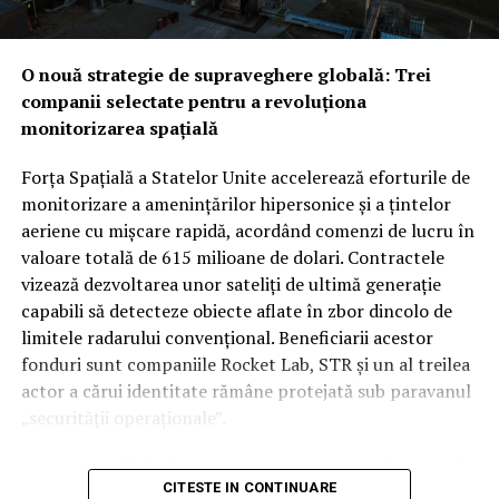
brută la aplicații practice pe teren. Prin această
testată mult mai curând decât se anticipa, pe fondul
strategie, Statele Unite își asigură o supremație
amenințărilor constante venite din partea forțelor
tehnologică în spațiu, utilizând agilitatea companiilor
susținute de Iran. În timp ce Washingtonul ar putea
O nouă strategie de supraveghere globală: Trei
comerciale pentru a fortifica un sistem de apărare care
vedea cu ochi buni această redistribuire a
companii selectate pentru a revoluționa
devine tot mai dependent de date precise și livrate
responsabilităților de securitate între aliații săi
monitorizarea spațială
instantaneu.
regionali, unii analiști rămân sceptici cu privire la
aplicabilitatea imediată a clauzei de apărare colectivă.
Forța Spațială a Statelor Unite accelerează eforturile de
Rămâne de văzut dacă, în cazul unui atac iminent din
monitorizare a amenințărilor hipersonice și a țintelor
partea proxy-urilor Teheranului, Ankara și Islamabadul
aeriene cu mișcare rapidă, acordând comenzi de lucru în
vor interveni militar pentru a proteja regatul saudit,
valoare totală de 615 milioane de dolari. Contractele
transformând semnăturile de astăzi într-o realitate
vizează dezvoltarea unor sateliți de ultimă generație
operativă.
capabili să detecteze obiecte aflate în zbor dincolo de
limitele radarului convențional. Beneficiarii acestor
fonduri sunt companiile Rocket Lab, STR și un al treilea
actor a cărui identitate rămâne protejată sub paravanul
„securității operaționale”.
Această rundă de finanțare reprezintă o etapă esențială
CITESTE IN CONTINUARE
în programul SB-AMTI (Space-Based Airborne Moving