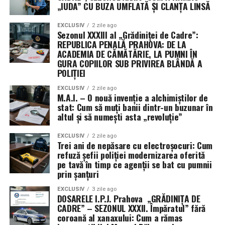
„IUDA” CU BUZA UMFLATĂ ȘI CLANȚA LINSĂ
dezvoltate.
EXCLUSIV
2 zile ago
Această practică a Pentagonului, de a ascunde detaliile
Sezonul XXXIII al „Grădiniței de Cadre”:
despre contractori și valorile exacte ale premiilor,
REPUBLICA PENALĂ PRAHOVA: DE LA
devine din ce în ce mai frecventă. Justificarea oficială
ACADEMIA DE CĂMĂTĂRIE, LA PUMNI ÎN
GURA COPIILOR SUB PRIVIREA BLÂNDĂ A
este nevoia de a preveni transferul de informații
POLIȚIEI
strategice către puteri rivale precum China. Utilizarea
unor vehicule contractuale non-tradiționale permite
EXCLUSIV
2 zile ago
M.A.I. – O nouă invenție a alchimiștilor de
ocolirea cerințelor standard de raportare publică,
stat: Cum să muți banii dintr-un buzunar în
oferind armatei o mai mare libertate de mișcare, dar și
altul și să numești asta „revoluție”
un grad sporit de discreție în cursa pentru supremație
tehnologică în spațiul cosmic.
EXCLUSIV
2 zile ago
Trei ani de nepăsare cu electroșocuri: Cum
refuză șefii poliției modernizarea oferită
pe tavă în timp ce agenții se bat cu pumnii
prin șanțuri
EXCLUSIV
3 zile ago
DOSARELE I.P.J. Prahova „GRĂDINIȚA DE
CADRE” – SEZONUL XXXII. Împăratul” fără
coroană al xanaxului: Cum a rămas