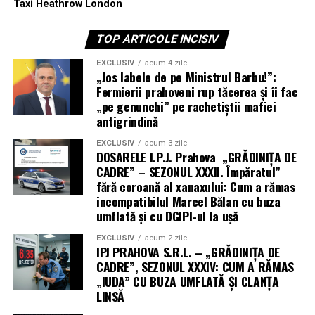
Taxi Heathrow London
TOP ARTICOLE INCISIV
EXCLUSIV
acum 4 zile
„Jos labele de pe Ministrul Barbu!”:
Fermierii prahoveni rup tăcerea și îi fac
„pe genunchi” pe rachetiștii mafiei
antigrindină
EXCLUSIV
acum 3 zile
DOSARELE I.P.J. Prahova „GRĂDINIȚA DE
CADRE” – SEZONUL XXXII. Împăratul”
fără coroană al xanaxului: Cum a rămas
incompatibilul Marcel Bălan cu buza
umflată și cu DGIPI-ul la ușă
EXCLUSIV
acum 2 zile
IPJ PRAHOVA S.R.L. – „GRĂDINIȚA DE
CADRE”, SEZONUL XXXIV: CUM A RĂMAS
„IUDA” CU BUZA UMFLATĂ ȘI CLANȚA
LINSĂ