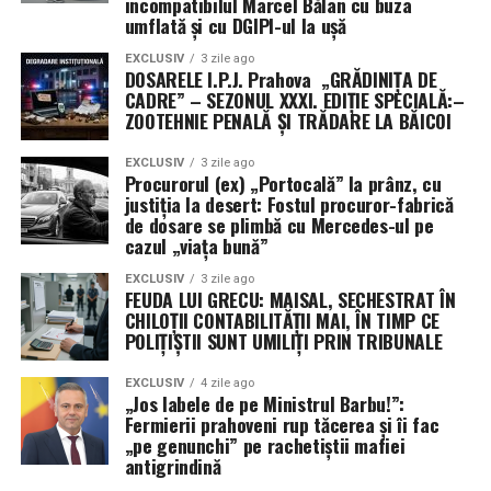
incompatibilul Marcel Bălan cu buza
umflată și cu DGIPI-ul la ușă
EXCLUSIV
3 zile ago
DOSARELE I.P.J. Prahova „GRĂDINIȚA DE
CADRE” – SEZONUL XXXI. EDIȚIE SPECIALĂ:–
ZOOTEHNIE PENALĂ ȘI TRĂDARE LA BĂICOI
EXCLUSIV
3 zile ago
Procurorul (ex) „Portocală” la prânz, cu
justiția la desert: Fostul procuror-fabrică
de dosare se plimbă cu Mercedes-ul pe
cazul „viața bună”
EXCLUSIV
3 zile ago
FEUDA LUI GRECU: MAISAL, SECHESTRAT ÎN
CHILOȚII CONTABILITĂȚII MAI, ÎN TIMP CE
POLIȚIȘTII SUNT UMILIȚI PRIN TRIBUNALE
EXCLUSIV
4 zile ago
„Jos labele de pe Ministrul Barbu!”:
Fermierii prahoveni rup tăcerea și îi fac
„pe genunchi” pe rachetiștii mafiei
antigrindină