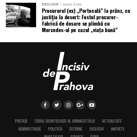
EXCLUSIV
acum 3 zile
Procurorul (ex) „Portocală” la prânz, cu
justiția la desert: Fostul procuror-
fabrică de dosare se plimbă cu
Mercedes-ul pe cazul „viața bună”
PREFAȚĂ
CODUL DEONTOLOGIC AL JURNALISTULUI
ACTUALITATE
ADMINISTRAȚIE
POLITICĂ
EXTERNE
EXCLUSIV
ANCHETE
INVESTIGAȚII
SERVICII
GDPR