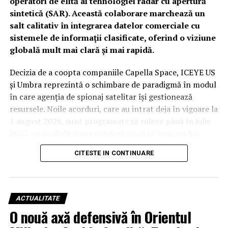
operatori de elită ai tehnologiei radar cu apertură
sintetică (SAR). Această colaborare marchează un
salt calitativ în integrarea datelor comerciale cu
sistemele de informații clasificate, oferind o viziune
globală mult mai clară și mai rapidă.
Decizia de a coopta companiile Capella Space, ICEYE US
și Umbra reprezintă o schimbare de paradigmă în modul
în care agenția de spionaj satelitar își gestionează
resursele. Noile acorduri, care au intrat deja în vigoare la
1 august 2026, sunt programate să ruleze până în iulie
2027, cu posibilitatea extinderii până în vara anului
2029. Deși valorile financiare rămân confidențiale din
CITESTE IN CONTINUARE
cauza bugetului clasificat al agenției, impactul
operațional este considerat unul major.
De la studii la operațiuni: Capella
ACTUALITATE
Space, ICEYE US și Umbra devin
O nouă axă defensivă în Orientul