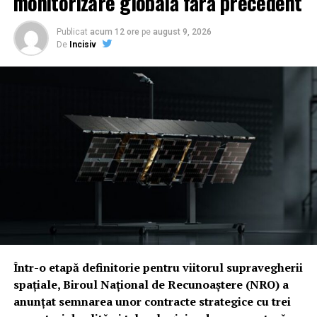
monitorizare globală fără precedent
Publicat
acum 12 ore
pe
august 9, 2026
De
Incisiv
Într-o etapă definitorie pentru viitorul supravegherii
spațiale, Biroul Național de Recunoaștere (NRO) a
anunțat semnarea unor contracte strategice cu trei