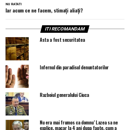
NU RATATI
Iar acum ce ne facem, stimați aliați?
ITI RECOMANDAM
Asta a fost securitatea
Infernul din paradisul denuntatorilor
Razboiul generalului Ciuca
Nu era mai frumos ca domnu’ Lazea sa ne
explice, macar la 4 ani dupa fapte, cum a