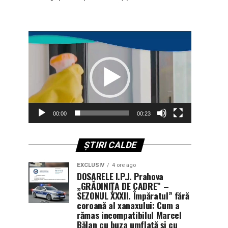
Player
video
00:00
00:23
ȘTIRI CALDE
EXCLUSIV
4 ore ago
DOSARELE I.P.J. Prahova
„GRĂDINIȚA DE CADRE” –
SEZONUL XXXII. Împăratul” fără
coroană al xanaxului: Cum a
rămas incompatibilul Marcel
Bălan cu buza umflată și cu