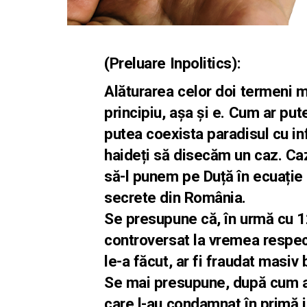
(Preluare Inpolitics):
Alăturarea celor doi termeni mag
principiu, așa și e. Cum ar put
putea coexista paradisul cu i
haideți să disecăm un caz. Ca
să-l punem pe Duță în ecuație c
secrete din România.
Se presupune că, în urmă cu 12
controversat la vremea respect
le-a făcut, ar fi fraudat masi
Se mai presupune, după cum au 
care l-au condamnat în primă i