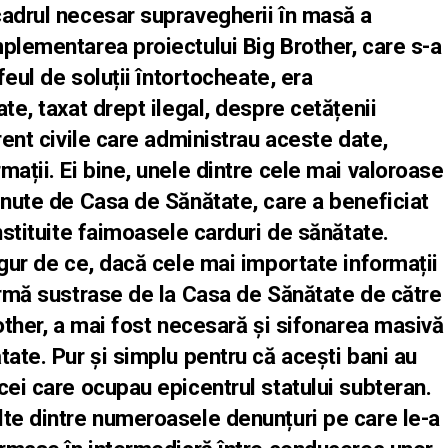
cadrul necesar supravegherii în masă a
plementarea proiectului Big Brother, care s-a
feul de soluții întortocheate, era
te, taxat drept ilegal, despre cetățenii
rent civile care administrau aceste date,
mații. Ei bine, unele dintre cele mai valoroase
inute de Casa de Sănătate, care a beneficiat
nstituite faimoasele carduri de sănătate.
igur de ce, dacă cele mai importate informații
urmă sustrase de la Casa de Sănătate de către
rother, a mai fost necesară și sifonarea masivă
tate. Pur și simplu pentru că acești bani au
cei care ocupau epicentrul statului subteran.
lte dintre numeroasele denunțuri pe care le-a