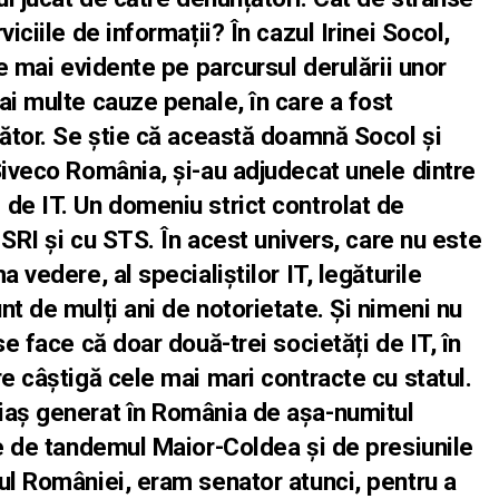
iciile de informații? În cazul Irinei Socol,
ce mai evidente pe parcursul derulării unor
ai multe cauze penale, în care a fost
țător. Se știe că această doamnă Socol și
Siveco România, și-au adjudecat unele dintre
de IT. Un domeniu strict controlat de
u SRI și cu STS. În acest univers, care nu este
 vedere, al specialiștilor IT, legăturile
nt de mulți ani de notorietate. Și nimeni nu
se face că doar două-trei societăți de IT, în
re câștigă cele mai mari contracte cu statul.
iaș generat în România de așa-numitul
le de tandemul Maior-Coldea și de presiunile
ul României, eram senator atunci, pentru a