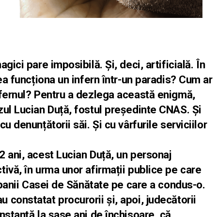
ici pare imposibilă. Și, deci, artificială. În
ea funcționa un infern într-un paradis? Cum ar
nfernul? Pentru a dezlega această enigmă,
zul Lucian Duță, fostul președinte CNAS. Și
u denunțătorii săi. Și cu vârfurile serviciilor
 ani, acest Lucian Duță, un personaj
ivă, în urma unor afirmații publice pe care
v banii Casei de Sănătate pe care a condus-o.
constatat procurorii și, apoi, judecătorii
nstanță la șase ani de închisoare, că