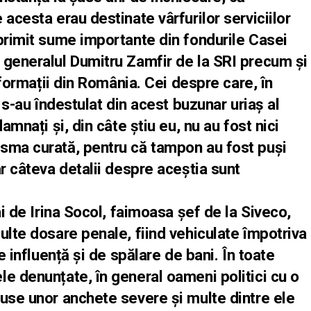
acesta erau destinate vârfurilor serviciilor
primit sume importante din fondurile Casei
 generalul Dumitru Zamfir de la SRI precum și
informații din România. Cei despre care, în
ă s-au îndestulat din acest buzunar uriaș al
amnați și, din câte știu eu, nu au fost nici
sma curată, pentru că tampon au fost puși
ar câteva detalii despre aceștia sunt
âi de Irina Socol, faimoasa șef de la Siveco,
ulte dosare penale, fiind vehiculate împotriva
e influență și de spălare de bani. În toate
e denunțate, în general oameni politici cu o
puse unor anchete severe și multe dintre ele