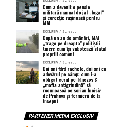
EXCLUSIV
2 zile ago
Cum a devenit o pensie
militară manual de jaf „legal”
și corecție rușinoasă pentru
MAI
EXCLUSIV
2 zile ago
După un an de amânări, MAI
„trage pe dreapta” polițiștii
tineri: cum își sabotează statul
propriii oameni
EXCLUSIV
3 zile ago
Doi ani fără rachete, doi ani cu
adevărul pe câmp: cum i‑a
obligat cerul pe Tánczos &
„mafia antigrindină” să
recunoască ce scriau Incisiv
de Prahova și fermierii de la
început
PARTENER MEDIA EXCLUSIV