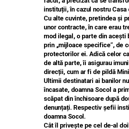
făcut, a precizat că se transf
instituții, în cazul nostru Casa
Cu alte cuvinte, pretindea și 
unor contracte, în care erau tre
mod ilegal, o parte din acești
prin „mijloace specifice”, de c
protectorilor ei. Adică celor c
de altă parte, îi asigurau imuni
direcții, cum ar fi de pildă Mi
Ultimii destinatari ai banilor 
încasate, doamna Socol a primi
scăpat din închisoare după două
denunțați. Respectiv șefii inst
doamna Socol.
Cât îl privește pe cel de-al d