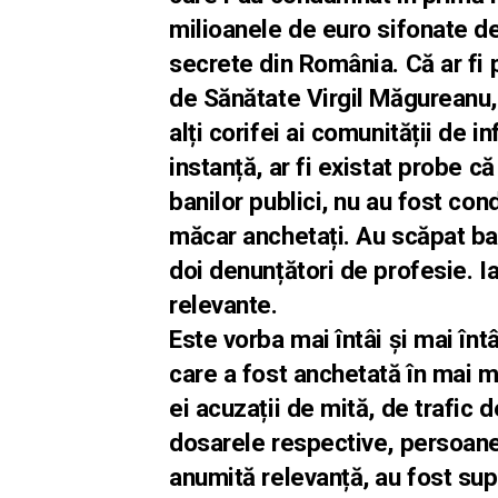
milioanele de euro sifonate de 
secrete din România. Că ar fi 
de Sănătate Virgil Măgureanu,
alți corifei ai comunității de 
instanță, ar fi existat probe c
banilor publici, nu au fost cond
măcar anchetați. Au scăpat ba
doi denunțători de profesie. I
relevante.
Este vorba mai întâi și mai înt
care a fost anchetată în mai m
ei acuzații de mită, de trafic d
dosarele respective, persoanel
anumită relevanță, au fost su