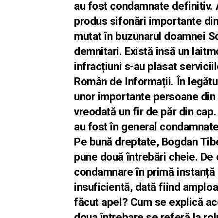
au fost condamnate definitiv. 
produs sifonări importante din b
mutat în buzunarul doamnei Soc
demnitari. Există însă un laitm
infracțiuni s-au plasat servicii
Român de Informații. În legăt
unor importante persoane din c
vreodată un fir de păr din cap
au fost în general condamnate.
Pe bună dreptate, Bogdan Tiber
pune două întrebări cheie. De 
condamnare în primă instanță 
insuficientă, dată fiind amploa
făcut apel? Cum se explică ace
doua întrebare se referă la rol