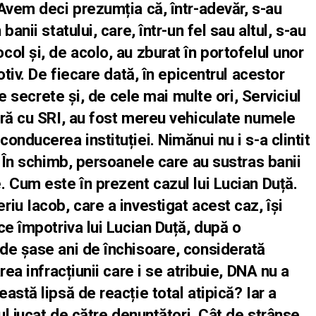
Avem deci prezumția că, într-adevăr, s-au
anii statului, care, într-un fel sau altul, s-au
ol și, de acolo, au zburat în portofelul unor
otiv. De fiecare dată, în epicentrul acestor
le secrete și, de cele mai multe ori, Serviciul
ură cu SRI, au fost mereu vehiculate numele
onducerea instituției. Nimănui nu i s-a clintit
. În schimb, persoanele care au sustras banii
 Cum este în prezent cazul lui Lucian Duță.
iu Iacob, care a investigat acest caz, își
ce împotriva lui Lucian Duță, după o
de șase ani de închisoare, considerată
rea infracțiunii care i se atribuie, DNA nu a
astă lipsă de reacție total atipică? Iar a
ul jucat de către denunțători. Cât de strânse