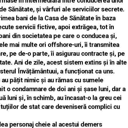
ormase în intermediară între conducerea unor
 de Sănătate, și vârfuri ale serviciilor secrete.
primea bani de la Casa de Sănătate în baza
cute servicii fictive, apoi extrăgea, tot în
 bani din societatea pe care o conducea și,
ele mai multe ori offshore-uri, îi transmitea
are, pe de-o parte, îi asigurau contracte și, pe
tate. Ani de zile, acest sistem extins și în alte
nisterul Învățământuui, a funcționat ca uns.
nu au pățit nimic și au rămas cu sumele
t o condamnare de doi ani și șase luni, dar a
 luni și, în schimb, au încasat-o la greu cei
ituțiilor de stat care deveniseră complici cu
oilea personaj cheie al acestui demers