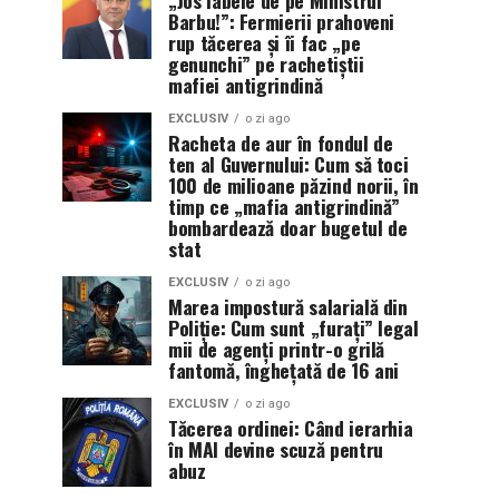
Barbu!”: Fermierii prahoveni
rup tăcerea și îi fac „pe
genunchi” pe rachetiștii
mafiei antigrindină
EXCLUSIV
o zi ago
Racheta de aur în fondul de
ten al Guvernului: Cum să toci
100 de milioane păzind norii, în
timp ce „mafia antigrindină”
bombardează doar bugetul de
stat
EXCLUSIV
o zi ago
Marea impostură salarială din
Poliție: Cum sunt „furați” legal
mii de agenți printr-o grilă
fantomă, înghețată de 16 ani
EXCLUSIV
o zi ago
Tăcerea ordinei: Când ierarhia
în MAI devine scuză pentru
abuz