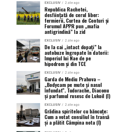
EXCLUSIV
2 zile ago
Republica Rachetei,
desființată de cerul liber:
fermierii, Curtea de Conturi și
Forumul APPR pun „mafia
antigrindină” la zid
EXCLUSIV
2 zile ago
De la cai „intact dopați” la
autobuze îngropate în datorii:
Imperiul lui Nae de pe
hipodrom și din TCE
EXCLUSIV
2 zile ago
Garda de Mediu Prahova –
„Bodycam pe mute și nasul
înfundat”. Tudorache, Diaconu
și parfumul rusesc de Lukoil (I)
EXCLUSIV
2 zile ago
Grădina spiritelor cu băncuțe:
Cum a votat consiliul în transă
și a plătit Câmpina nota (I)