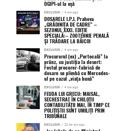
DGIPI-ul la ușă
EXCLUSIV
4 ore ago
DOSARELE I.P.J. Prahova
„GRĂDINIȚA DE CADRE” –
SEZONUL XXXI. EDIȚIE
SPECIALĂ:– ZOOTEHNIE PENALĂ
ȘI TRĂDARE LA BĂICOI
EXCLUSIV
4 ore ago
Procurorul (ex) „Portocală” la
prânz, cu justiția la desert:
Fostul procuror-fabrică de
dosare se plimbă cu Mercedes-
ul pe cazul „viața bună”
EXCLUSIV
4 ore ago
FEUDA LUI GRECU: MAISAL,
SECHESTRAT ÎN CHILOȚII
CONTABILITĂȚII MAI, ÎN TIMP CE
POLIȚIȘTII SUNT UMILIȚI PRIN
TRIBUNALE
EXCLUSIV
22 de ore ago
„Jos labele de pe Ministrul