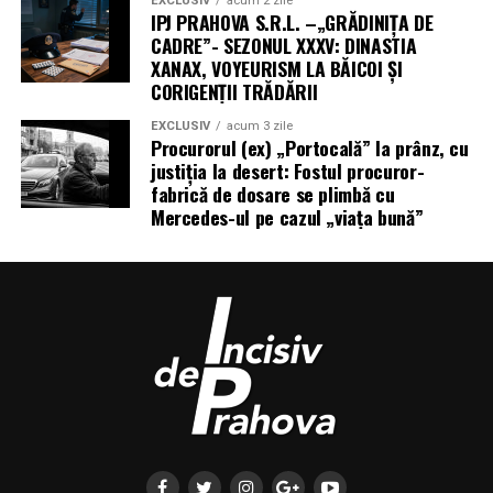
EXCLUSIV
acum 2 zile
IPJ PRAHOVA S.R.L. –„GRĂDINIȚA DE
CADRE”- SEZONUL XXXV: DINASTIA
XANAX, VOYEURISM LA BĂICOI ȘI
CORIGENȚII TRĂDĂRII
EXCLUSIV
acum 3 zile
Procurorul (ex) „Portocală” la prânz, cu
justiția la desert: Fostul procuror-
fabrică de dosare se plimbă cu
Mercedes-ul pe cazul „viața bună”