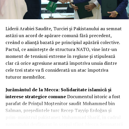
unică. Această structură reflectă nu doar încrederea în
capacitățile tehnice ale companiilor, ci și nevoia urgentă
de a avea fluxuri constante și sigure de date radar la
nivelul întregului sistem de apărare.
Liderii Arabiei Saudite, Turciei și Pakistanului au semnat
Integrare hibridă: Datele comerciale
astăzi un acord de apărare comună fără precedent,
creând o alianță bazată pe principiul apărării colective.
vor completa sistemele clasificate
Pactul, ce amintește de structura NATO, vine într-un
de recunoaștere
moment de tensiuni extreme în regiune și stipulează
clar că orice agresiune armată împotriva unuia dintre
Miza principală a acestui parteneriat este crearea unei
cele trei state va fi considerată un atac împotriva
rețele hibride de supraveghere. Prin fuziunea
tuturor membrilor.
capabilităților SAR comerciale cu sistemele naționale de
înaltă rezoluție, agenția își sporește considerabil
Jurământul de la Mecca: Solidaritate islamică și
capacitatea de recunoaștere și flexibilitatea de reacție.
interese strategice comune
Documentul istoric a fost
Radarul cu apertură sintetică este vital deoarece
parafat de Prințul Moștenitor saudit Mohammed bin
permite observarea obiectivelor de interes indiferent de
Salman, președintele turc Recep Tayyip Erdoğan și
condițiile meteorologice sau de momentul zilei, trecând
prim-ministrul pakistanez Muhammad Sharif, în cadrul
prin nori sau întuneric.
summitului desfășurat în orașul sfânt Mecca. Semnatarii