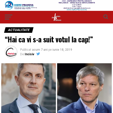
ACTUALITATE
“Hai ca vi s-a suit votul la cap!”
Publicat
acum 7 ani
pe
iunie 18, 2019
De
Incisiv