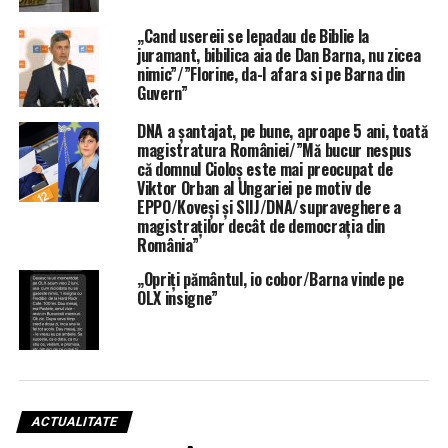
„Cand usereii se lepadau de Biblie la
juramant, bibilica aia de Dan Barna, nu zicea
nimic”/”Florine, da-l afara si pe Barna din
Guvern”
DNA a șantajat, pe bune, aproape 5 ani, toată
magistratura României/”Mă bucur nespus
că domnul Cioloș este mai preocupat de
Viktor Orban al Ungariei pe motiv de
EPPO/Koveși și SIIJ/DNA/supraveghere a
magistraților decât de democrația din
România”
„Opriți pământul, io cobor/Barna vinde pe
OLX insigne”
ACTUALITATE