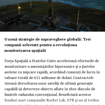
să satisfacă nevoile riguroase ale comunității de
în arhitectura de securitate a regiunii.
informații.
Provocarea iraniană: Între descurajarea strategică și
Obiectivul final este clar: o tranziție rapidă de la inovația
testul realității din teren
Noua alianță ar putea fi
brută la aplicații practice pe teren. Prin această
testată mult mai curând decât se anticipa, pe fondul
strategie, Statele Unite își asigură o supremație
amenințărilor constante venite din partea forțelor
tehnologică în spațiu, utilizând agilitatea companiilor
susținute de Iran. În timp ce Washingtonul ar putea
O nouă strategie de supraveghere globală: Trei
comerciale pentru a fortifica un sistem de apărare care
vedea cu ochi buni această redistribuire a
companii selectate pentru a revoluționa
devine tot mai dependent de date precise și livrate
responsabilităților de securitate între aliații săi
monitorizarea spațială
instantaneu.
regionali, unii analiști rămân sceptici cu privire la
aplicabilitatea imediată a clauzei de apărare colectivă.
Forța Spațială a Statelor Unite accelerează eforturile de
Rămâne de văzut dacă, în cazul unui atac iminent din
monitorizare a amenințărilor hipersonice și a țintelor
partea proxy-urilor Teheranului, Ankara și Islamabadul
aeriene cu mișcare rapidă, acordând comenzi de lucru în
vor interveni militar pentru a proteja regatul saudit,
valoare totală de 615 milioane de dolari. Contractele
transformând semnăturile de astăzi într-o realitate
vizează dezvoltarea unor sateliți de ultimă generație
operativă.
capabili să detecteze obiecte aflate în zbor dincolo de
limitele radarului convențional. Beneficiarii acestor
fonduri sunt companiile Rocket Lab, STR și un al treilea