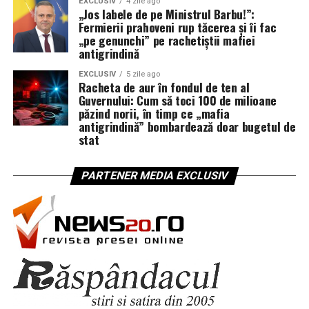
EXCLUSIV
4 zile ago
„Jos labele de pe Ministrul Barbu!”:
Fermierii prahoveni rup tăcerea și îi fac
„pe genunchi” pe rachetiștii mafiei
antigrindină
EXCLUSIV
5 zile ago
Racheta de aur în fondul de ten al
Guvernului: Cum să toci 100 de milioane
păzind norii, în timp ce „mafia
antigrindină” bombardează doar bugetul de
stat
PARTENER MEDIA EXCLUSIV