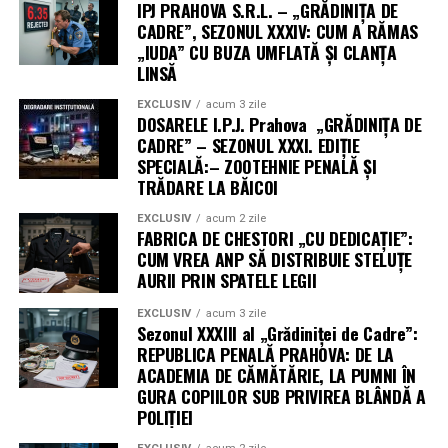
IPJ PRAHOVA S.R.L. – „GRĂDINIȚA DE
CADRE”, SEZONUL XXXIV: CUM A RĂMAS
„IUDA” CU BUZA UMFLATĂ ȘI CLANȚA
LINSĂ
EXCLUSIV
acum 3 zile
DOSARELE I.P.J. Prahova „GRĂDINIȚA DE
CADRE” – SEZONUL XXXI. EDIȚIE
SPECIALĂ:– ZOOTEHNIE PENALĂ ȘI
TRĂDARE LA BĂICOI
EXCLUSIV
acum 2 zile
FABRICA DE CHESTORI „CU DEDICAȚIE”:
CUM VREA ANP SĂ DISTRIBUIE STELUȚE
AURII PRIN SPATELE LEGII
EXCLUSIV
acum 3 zile
Sezonul XXXIII al „Grădiniței de Cadre”:
REPUBLICA PENALĂ PRAHOVA: DE LA
ACADEMIA DE CĂMĂTĂRIE, LA PUMNI ÎN
GURA COPIILOR SUB PRIVIREA BLÂNDĂ A
POLIȚIEI