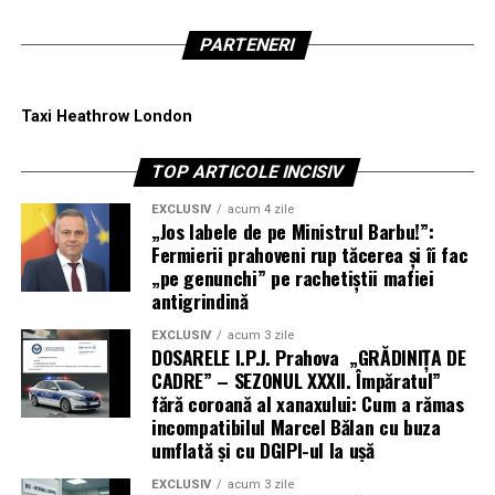
PARTENERI
Taxi Heathrow London
TOP ARTICOLE INCISIV
EXCLUSIV
acum 4 zile
„Jos labele de pe Ministrul Barbu!”:
Fermierii prahoveni rup tăcerea și îi fac
„pe genunchi” pe rachetiștii mafiei
antigrindină
EXCLUSIV
acum 3 zile
DOSARELE I.P.J. Prahova „GRĂDINIȚA DE
CADRE” – SEZONUL XXXII. Împăratul”
fără coroană al xanaxului: Cum a rămas
incompatibilul Marcel Bălan cu buza
umflată și cu DGIPI-ul la ușă
EXCLUSIV
acum 3 zile