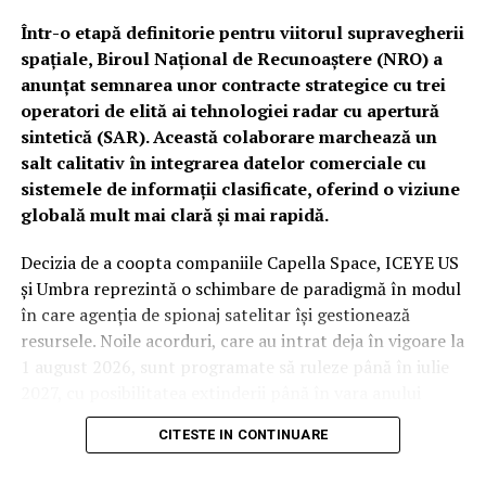
Într-o etapă definitorie pentru viitorul supravegherii
spațiale, Biroul Național de Recunoaștere (NRO) a
anunțat semnarea unor contracte strategice cu trei
operatori de elită ai tehnologiei radar cu apertură
sintetică (SAR). Această colaborare marchează un
salt calitativ în integrarea datelor comerciale cu
sistemele de informații clasificate, oferind o viziune
globală mult mai clară și mai rapidă.
Decizia de a coopta companiile Capella Space, ICEYE US
și Umbra reprezintă o schimbare de paradigmă în modul
în care agenția de spionaj satelitar își gestionează
resursele. Noile acorduri, care au intrat deja în vigoare la
1 august 2026, sunt programate să ruleze până în iulie
2027, cu posibilitatea extinderii până în vara anului
2029. Deși valorile financiare rămân confidențiale din
CITESTE IN CONTINUARE
cauza bugetului clasificat al agenției, impactul
operațional este considerat unul major.