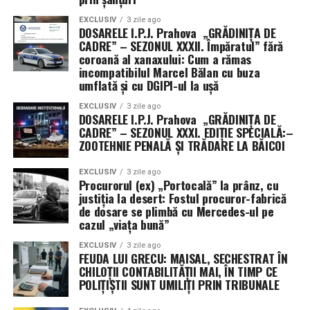
EXCLUSIV
3 zile ago
DOSARELE I.P.J. Prahova „GRĂDINIȚA DE
CADRE” – SEZONUL XXXII. Împăratul” fără
coroană al xanaxului: Cum a rămas
incompatibilul Marcel Bălan cu buza
umflată și cu DGIPI-ul la ușă
EXCLUSIV
3 zile ago
DOSARELE I.P.J. Prahova „GRĂDINIȚA DE
CADRE” – SEZONUL XXXI. EDIȚIE SPECIALĂ:–
ZOOTEHNIE PENALĂ ȘI TRĂDARE LA BĂICOI
EXCLUSIV
3 zile ago
Procurorul (ex) „Portocală” la prânz, cu
justiția la desert: Fostul procuror-fabrică
de dosare se plimbă cu Mercedes-ul pe
cazul „viața bună”
EXCLUSIV
3 zile ago
FEUDA LUI GRECU: MAISAL, SECHESTRAT ÎN
CHILOȚII CONTABILITĂȚII MAI, ÎN TIMP CE
POLIȚIȘTII SUNT UMILIȚI PRIN TRIBUNALE