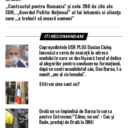
NU RATATI
,,Contractul pentru Romania” și cele 200 de zile ale
CDR, ,,Acordul Politic Național” al lui Iohannis si alianța
cum ,,a trebuit să moară oameni”
ITI RECOMANDAM
Copreședintele USR PLUS Dacian Cioloș
lansează o serie de acuzații la adresa
modului în care se desfășoară turul al doilea
al alegerilor pentru conducerea formațiunii,
după ce contracandidatul său, Dan Barna, l-a
numit „om al sistemului”.
Stiti voi cine sunt eu?
Drulă nu se împiedică de Barna în cursa
pentru Cotroceni/”Câine, nu om” : Cuc și
Bode, predați de Drulă la DNA!