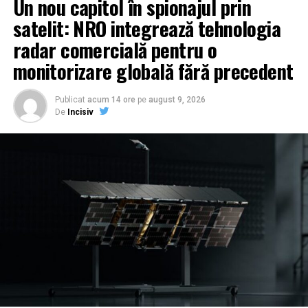
Un nou capitol în spionajul prin
satelit: NRO integrează tehnologia
radar comercială pentru o
monitorizare globală fără precedent
Publicat
acum 14 ore
pe
august 9, 2026
De
Incisiv