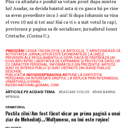
Plus ca altadata e posibil sa votam prost dupa mintea
lui! Asadar, sa decida baiatul asta si cu gasca lui pe cine
sa avem presedinte inca 5 ani! Si dupa Iohannis sa vina
el vreo 10 ani si tot asa! Hai ca vi s-a suit votul la cap!,
precizeaza p pagina sa de socializare, jurnalistul Ionut
Cristache. (Corina U.).
PRECIZĂRI:
LEGEA 190 DIN 2018, LA ARTICOLUL 7, MENŢIONEAZĂ CĂ
ACTIVITATEA JURNALISTICĂ ESTE EXONERATĂ DE LA UNELE
PREVEDERI ALE REGULAMENTULUI GDPR, DACĂ SE PĂSTREAZĂ UN
ECHILIBRU ÎNTRE LIBERTATEA DE EXPRIMARE ŞI PROTECŢIA DATELOR
CU CARACTER PERSONAL.
INFORMAȚIILE DIN PREZENTUL ARTICOL
SUNT DE INTERES PUBLIC ȘI SUNT OBȚINUTE DIN SURSE PUBLICE
DESCHISE.
PUBLICAȚIA
INCISIVDEPRAHOVA.RO
PUNE LA DISPOZIȚIA
PERSOANELOR INTERESATE DREPTUL LA REPLICA PRIN INTERMEDIUL
URMĂTORULUI EMAIL:
INCISIV.NATIONAL@GMAIL.COM
.....
ARTICOLE PE ACEIASI TEMA:
DACIAM CIOLOS
DAN BARNA
PRIMA
URMATORUL
Pastila zilei/Am fost făcut văcar pe prima pagină a unui
ziar de Mehedinți…/Mulțumesc, nu îmi este rușine!