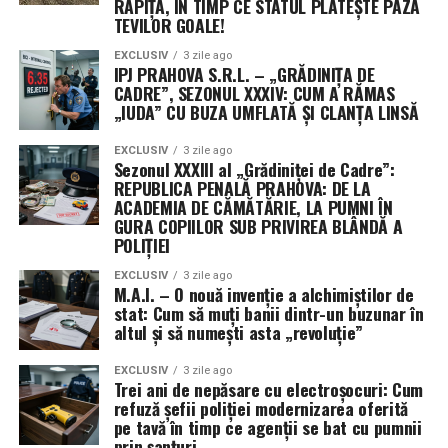
RAPIȚĂ, ÎN TIMP CE STATUL PLĂTEȘTE PAZA
contractului. Purtătorii de cuvânt ai comandamentului
TEVILOR GOALE!
au precizat că decizia este dictată strict de protocoalele
EXCLUSIV
3 zile ago
de securitate operațională (OPSEC), menite să protejeze
IPJ PRAHOVA S.R.L. – „GRĂDINIȚA DE
profilurile misiunilor sensibile și capacitățile specifice
CADRE”, SEZONUL XXXIV: CUM A RĂMAS
„IUDA” CU BUZA UMFLATĂ ȘI CLANȚA LINSĂ
dezvoltate.
EXCLUSIV
3 zile ago
Această practică a Pentagonului, de a ascunde detaliile
Sezonul XXXIII al „Grădiniței de Cadre”:
despre contractori și valorile exacte ale premiilor,
REPUBLICA PENALĂ PRAHOVA: DE LA
devine din ce în ce mai frecventă. Justificarea oficială
ACADEMIA DE CĂMĂTĂRIE, LA PUMNI ÎN
GURA COPIILOR SUB PRIVIREA BLÂNDĂ A
este nevoia de a preveni transferul de informații
POLIȚIEI
strategice către puteri rivale precum China. Utilizarea
unor vehicule contractuale non-tradiționale permite
EXCLUSIV
3 zile ago
M.A.I. – O nouă invenție a alchimiștilor de
ocolirea cerințelor standard de raportare publică,
stat: Cum să muți banii dintr-un buzunar în
oferind armatei o mai mare libertate de mișcare, dar și
altul și să numești asta „revoluție”
un grad sporit de discreție în cursa pentru supremație
tehnologică în spațiul cosmic.
EXCLUSIV
3 zile ago
Trei ani de nepăsare cu electroșocuri: Cum
refuză șefii poliției modernizarea oferită
pe tavă în timp ce agenții se bat cu pumnii
prin șanțuri