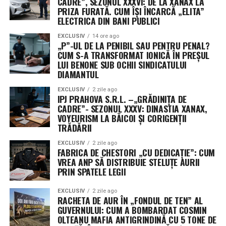
CADRE”, SEZONUL XXXVI: DE LA XANAX LA
„Flatellites” – un design revoluționar de sateliți plați,
PRIZA FURATĂ. CUM ÎȘI ÎNCARCĂ „ELITA”
ELECTRICA DIN BANI PUBLICI
optimizați pentru comunicare de mare bandă și latență
scăzută.
EXCLUSIV
14 ore ago
„P”-UL DE LA PENIBIL SAU PENTRU PENAL?
CUM S-A TRANSFORMAT IONICĂ ÎN PREȘUL
Aceste platforme orbitale vor fi transportate în spațiu
LUI BENONE SUB OCHII SINDICATULUI
de noua rachetă Neutron, un lansator de clasă grea
DIAMANTUL
programat pentru primul zbor spre finalul acestui an,
EXCLUSIV
2 zile ago
de la complexul din Wallops Island, Virginia. Designul
IPJ PRAHOVA S.R.L. –„GRĂDINIȚA DE
plat permite optimizarea spațiului în interiorul rachetei,
CADRE”- SEZONUL XXXV: DINASTIA XANAX,
facilitând desfășurarea rapidă a unor rețele vaste de
VOYEURISM LA BĂICOI ȘI CORIGENȚII
TRĂDĂRII
senzori, esențiale pentru detectarea țintelor mobile în
timp real.
EXCLUSIV
2 zile ago
FABRICA DE CHESTORI „CU DEDICAȚIE”: CUM
VREA ANP SĂ DISTRIBUIE STELUȚE AURII
Misterul celui de-al treilea jucător: Securitatea
PRIN SPATELE LEGII
operațională ascunde identitatea unor contractori
cheie
EXCLUSIV
2 zile ago
RACHETA DE AUR ÎN „FONDUL DE TEN” AL
GUVERNULUI: CUM A BOMBARDAT COSMIN
Un aspect neobișnuit al acestui anunț este menținerea
OLTEANU MAFIA ANTIGRINDINĂ CU 5 TONE DE
sub anonimat a celui de-al treilea beneficiar al