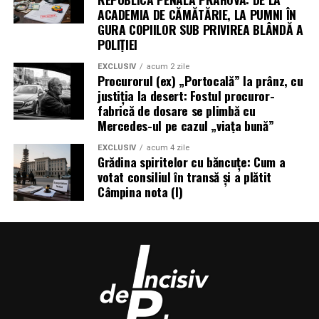
ACADEMIA DE CĂMĂTĂRIE, LA PUMNI ÎN
GURA COPIILOR SUB PRIVIREA BLÂNDĂ A
POLIȚIEI
EXCLUSIV
acum 2 zile
Procurorul (ex) „Portocală” la prânz, cu
justiția la desert: Fostul procuror-
fabrică de dosare se plimbă cu
Mercedes-ul pe cazul „viața bună”
EXCLUSIV
acum 4 zile
Grădina spiritelor cu băncuțe: Cum a
votat consiliul în transă și a plătit
Câmpina nota (I)