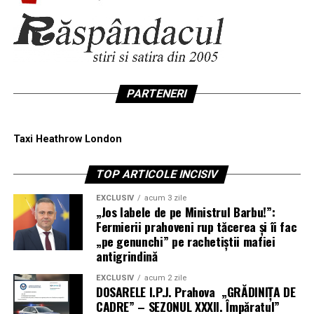
PARTENERI
Taxi Heathrow London
TOP ARTICOLE INCISIV
EXCLUSIV
acum 3 zile
„Jos labele de pe Ministrul Barbu!”:
Fermierii prahoveni rup tăcerea și îi fac
„pe genunchi” pe rachetiștii mafiei
antigrindină
EXCLUSIV
acum 2 zile
DOSARELE I.P.J. Prahova „GRĂDINIȚA DE
CADRE” – SEZONUL XXXII. Împăratul”