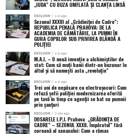
„IUDA” CU BUZA UMFLATĂ ȘI CLANȚA LINSĂ
Președinta Comisiei de buget din Senat, Susan Collins, a
descris rezoluția drept „un pas important” pentru
EXCLUSIV
o zi ago
Sezonul XXXIII al „Grădiniței de Cadre”:
evitarea închiderii guvernului, în timp ce senatoarea
REPUBLICA PENALĂ PRAHOVA: DE LA
Patty Murray a salutat faptul că textul limitează cererile
ACADEMIA DE CĂMĂTĂRIE, LA PUMNI ÎN
de noi fonduri și flexibilități pentru Pentagon.
GURA COPIILOR SUB PRIVIREA BLÂNDĂ A
POLIȚIEI
EXCLUSIV
o zi ago
M.A.I. – O nouă invenție a alchimiștilor de
stat: Cum să muți banii dintr-un buzunar în
altul și să numești asta „revoluție”
EXCLUSIV
o zi ago
Trei ani de nepăsare cu electroșocuri: Cum
refuză șefii poliției modernizarea oferită
pe tavă în timp ce agenții se bat cu pumnii
prin șanțuri
EXCLUSIV
2 zile ago
DOSARELE I.P.J. Prahova „GRĂDINIȚA DE
CADRE” – SEZONUL XXXII. Împăratul” fără
coroană al xanaxului: Cum a rămas