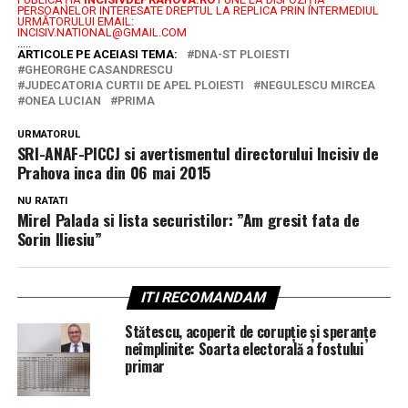
PERSOANELOR INTERESATE DREPTUL LA REPLICA PRIN INTERMEDIUL
URMĂTORULUI EMAIL:
INCISIV.NATIONAL@GMAIL.COM
.....
ARTICOLE PE ACEIASI TEMA:
DNA-ST PLOIESTI
GHEORGHE CASANDRESCU
JUDECATORIA CURTII DE APEL PLOIESTI
NEGULESCU MIRCEA
ONEA LUCIAN
PRIMA
URMATORUL
SRI-ANAF-PICCJ si avertismentul directorului Incisiv de
Prahova inca din 06 mai 2015
NU RATATI
Mirel Palada si lista securistilor: ”Am gresit fata de
Sorin Iliesiu”
ITI RECOMANDAM
Stătescu, acoperit de corupție și speranțe
neîmplinite: Soarta electorală a fostului
primar