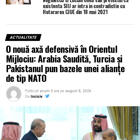
Negulescu si Lucian Onea sub pretextul ca
existenta SIIJ ar intra in contradictie cu
Hotararea CJUE din 18 mai 2021
ACTUALITATE
O nouă axă defensivă în Orientul
Mijlociu: Arabia Saudită, Turcia și
Pakistanul pun bazele unei alianțe
de tip NATO
Publicat
acum 3 ore
pe
august 8, 2026
De
Incisiv