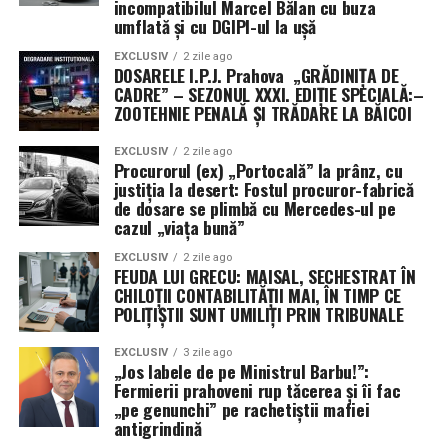
incompatibilul Marcel Bălan cu buza
umflată și cu DGIPI-ul la ușă
EXCLUSIV
2 zile ago
DOSARELE I.P.J. Prahova „GRĂDINIȚA DE
CADRE” – SEZONUL XXXI. EDIȚIE SPECIALĂ:–
ZOOTEHNIE PENALĂ ȘI TRĂDARE LA BĂICOI
EXCLUSIV
2 zile ago
Procurorul (ex) „Portocală” la prânz, cu
justiția la desert: Fostul procuror-fabrică
de dosare se plimbă cu Mercedes-ul pe
cazul „viața bună”
EXCLUSIV
2 zile ago
FEUDA LUI GRECU: MAISAL, SECHESTRAT ÎN
CHILOȚII CONTABILITĂȚII MAI, ÎN TIMP CE
POLIȚIȘTII SUNT UMILIȚI PRIN TRIBUNALE
EXCLUSIV
3 zile ago
„Jos labele de pe Ministrul Barbu!”:
Fermierii prahoveni rup tăcerea și îi fac
„pe genunchi” pe rachetiștii mafiei
antigrindină