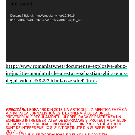
video
not found
Descarcă fișierul: http://vmedia.rtv.net/12/2019-
01/35dff39d9433fc325a741df2fc7a0996.mp4?_=3
http://www.romaniatv.net/documente-explozive-abuz-
in-justitie-mandatul-de-arestare-sebastian-ghita-emis-
ilegal-video_458292.html#ixzz5do4TJunL
PRECIZĂRI:
LEGEA 190 DIN 2018, LA ARTICOLUL 7, MENŢIONEAZĂ CĂ
ACTIVITATEA JURNALISTICĂ ESTE EXONERATĂ DE LA UNELE
PREVEDERI ALE REGULAMENTULUI GDPR, DACĂ SE PĂSTREAZĂ UN
ECHILIBRU ÎNTRE LIBERTATEA DE EXPRIMARE ŞI PROTECŢIA DATELOR
CU CARACTER PERSONAL.
INFORMAȚIILE DIN PREZENTUL ARTICOL
SUNT DE INTERES PUBLIC ȘI SUNT OBȚINUTE DIN SURSE PUBLICE
DESCHISE.
PUBLICAȚIA
INCISIVDEPRAHOVA.RO
PUNE LA DISPOZIȚIA