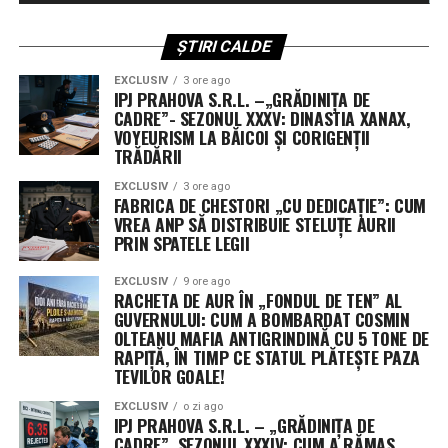
tehnologică în spațiul cosmic.
folosind fondurile din rezoluția de continuare.
ȘTIRI CALDE
Fără scutire de la reducerile automate de cheltuieli
EXCLUSIV
3 ore ago
IPJ PRAHOVA S.R.L. –„GRĂDINIȚA DE
O altă cerere respinsă a vizat scutirea fondurilor de
CADRE”- SEZONUL XXXV: DINASTIA XANAX,
reconciliere aprobate anul trecut de la mecanismul de
VOYEURISM LA BĂICOI ȘI CORIGENȚII
sechestrare (reduceri automate). Fără această excepție,
TRĂDĂRII
aproximativ 8% din fondurile neangajate ar deveni
EXCLUSIV
3 ore ago
indisponibile.
FABRICA DE CHESTORI „CU DEDICAȚIE”: CUM
VREA ANP SĂ DISTRIBUIE STELUȚE AURII
PRIN SPATELE LEGII
Următorii pași în Congres
EXCLUSIV
9 ore ago
Senatul urmează să voteze rezoluția în această
RACHETA DE AUR ÎN „FONDUL DE TEN” AL
săptămână, înainte de începerea vacanței de august.
GUVERNULUI: CUM A BOMBARDAT COSMIN
Camera Reprezentanților, deja în pauză, și-a adoptat
OLTEANU MAFIA ANTIGRINDINĂ CU 5 TONE DE
RAPIȚĂ, ÎN TIMP CE STATUL PLĂTEȘTE PAZA
propria variantă pe 21 iulie. Cele două texte vor trebui
TEVILOR GOALE!
fie unificate, fie una dintre camere va trebui să adopte
varianta celeilalte, pentru ca proiectul să ajungă pe
EXCLUSIV
o zi ago
IPJ PRAHOVA S.R.L. – „GRĂDINIȚA DE
masa președintelui Donald Trump.
CADRE”, SEZONUL XXXIV: CUM A RĂMAS