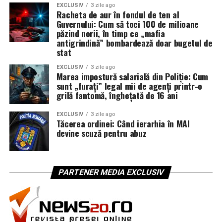
EXCLUSIV
3 zile ago
Racheta de aur în fondul de ten al
Guvernului: Cum să toci 100 de milioane
păzind norii, în timp ce „mafia
antigrindină” bombardează doar bugetul de
stat
EXCLUSIV
3 zile ago
Marea impostură salarială din Poliție: Cum
sunt „furați” legal mii de agenți printr-o
grilă fantomă, înghețată de 16 ani
EXCLUSIV
3 zile ago
Tăcerea ordinei: Când ierarhia în MAI
devine scuză pentru abuz
PARTENER MEDIA EXCLUSIV