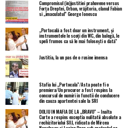
Compromisul (in)justitiei prahovene versus
Forţa Dreptei, Orban, vrăjitoria, clanul Fabian
si „imaculatul” George Ionescu
„Portocală a fost doar un instrument, și
instrumentele le scoți din WC, din balegă, le
speli frumos ca să le mai folosești o dată”
Justitia, la un pas de o rusine imensa
Stafia lui „Portocala”/Asta poate fi o
premiera/Un procuror a fost respins la
concursul de numiri in functii de conducere
din cauza apartentei sale la SRI
DOLIU IN MAFIA DE LA „BRAVO” – Inalta
Curte a respins exceptia nulitatii absolute a
rechizitoriului SIIJ, ridicata de Mircea