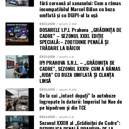
fără coroană al xanaxului: Cum a rămas
incompatibilul Marcel Bălan cu buza
umflată și cu DGIPI-ul la ușă
EXCLUSIV
acum 2 zile
DOSARELE I.P.J. Prahova „GRĂDINIȚA DE
CADRE” – SEZONUL XXXI. EDIȚIE
SPECIALĂ:– ZOOTEHNIE PENALĂ ȘI
TRĂDARE LA BĂICOI
EXCLUSIV
acum o zi
IPJ PRAHOVA S.R.L. – „GRĂDINIȚA DE
CADRE”, SEZONUL XXXIV: CUM A RĂMAS
„IUDA” CU BUZA UMFLATĂ ȘI CLANȚA
LINSĂ
EXCLUSIV
acum 4 zile
De la cai „intact dopați” la autobuze
îngropate în datorii: Imperiul lui Nae de
pe hipodrom și din TCE
EXCLUSIV
acum o zi
Sezonul XXXIII al „Grădiniței de Cadre”:
REPUBLICA PENALĂ PRAHOVA: DE LA