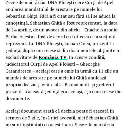
Zece zile mai târziu, DNA Ploieşti cere Curţii de Apel
anularea mandatului de arestare pe numele lui
Sebastian Ghiţă. Fără a fi citat sau fără să i se aducă la
cunoştinţă, Sebastian Ghiţă a fost reprezentat, la data
de 14 aprilie, de un avocat din oficiu – Enache Antonio
Pârâu. Acesta a fost de acord cu tot ceea ce a susţinut
reprezentatul DNA Ploieşti, Lucian Onea, prezent la
şedinţă, după cum reiese şi din documentele obţinute în
exclusivitate de
România
TV
. În aceste condiţii,
judecătorul Curţii de Apel Ploieşti – Gheorghe
Casandrescu – acelaşi care a emis în urmă cu 11 zile un
mandat de arestare pe numele lui Ghiţă anulează
propria decizie şi emite alta. Ba mai mult, şi grefierul
prezent la această şedinţă era acelaşi, aşa cum reiese din
documente.
Acelaşi document arată că decizia poate fi atacată în
termen de 3 zile, însă nici avocaţii, nici Sebastian Ghiţă
nu sunt înştiinţaţi cu acest lucru. Şase zile mai târziu