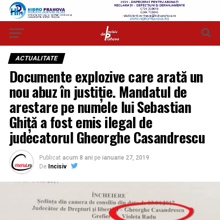
ACTUALITATE
Documente explozive care arată un
nou abuz în justiţie. Mandatul de
arestare pe numele lui Sebastian
Ghiţă a fost emis ilegal de
judecatorul Gheorghe Casandrescu
Publicat
acum 8 ani
pe
ianuarie 27, 2019
De
Incisiv