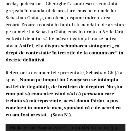
acelaşi judecător – Gheorghe Casandrescu – constată
greşeala în mandatul de arestare emis pe numele lui
Sebastian Ghiţă şi, din oficiu, dispune îndreptarea
eroarii. Eroarea consta în faptul că mandatul de arestare
pe numele lui Sebastia Ghiţă, emis în urmă cu 6 zile fără
ca fostul deputat să fie măcar înştiinţat, nu se putea
ataca.
Astfel, el a dispus schimbarea sintagmei „cu
drept de contestaţie în trei zile de la comunicare” în
decizie definitivă.
Referitor la documentele prezentate, Sebastian Ghiţă a
spus: „
Numai pe timpul lui Ceaușescu se întâmpla
astfel de ilegalități, de încălcări de drepturi. Nu știu
cum pot să comentez când văd că persoana care
trebuia să mă reprezinte, acest domn Pârău, a pus
concluzii în numele meu, spunând că e de acord cu
eu am fost arestat
„
. (Sava N.).
Player
Media error: Format(s) not supported or source(s)