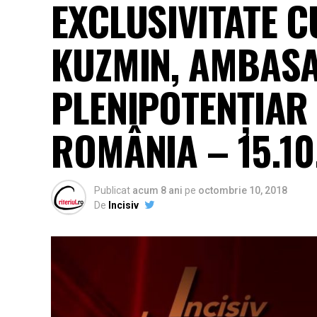
EXCLUSIVITATE CU
KUZMIN, AMBAS
PLENIPOTENŢIAR 
ROMÂNIA – 15.10
Publicat
acum 8 ani
pe
octombrie 10, 2018
De
Incisiv