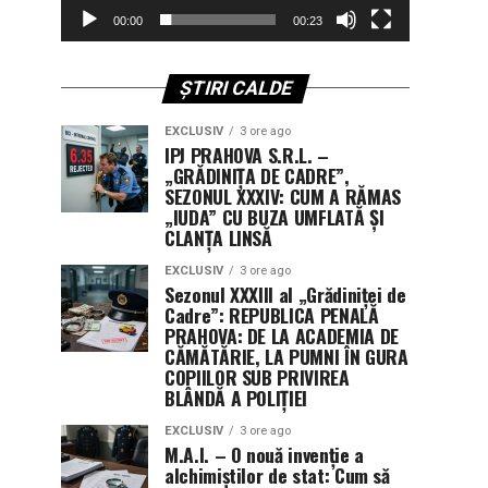
00:00
00:23
ȘTIRI CALDE
EXCLUSIV
3 ore ago
IPJ PRAHOVA S.R.L. –
„GRĂDINIȚA DE CADRE”,
SEZONUL XXXIV: CUM A RĂMAS
„IUDA” CU BUZA UMFLATĂ ȘI
CLANȚA LINSĂ
EXCLUSIV
3 ore ago
Sezonul XXXIII al „Grădiniței de
Cadre”: REPUBLICA PENALĂ
PRAHOVA: DE LA ACADEMIA DE
CĂMĂTĂRIE, LA PUMNI ÎN GURA
COPIILOR SUB PRIVIREA
BLÂNDĂ A POLIȚIEI
EXCLUSIV
3 ore ago
M.A.I. – O nouă invenție a
alchimiștilor de stat: Cum să