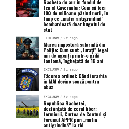
Racheta de aur în fondul de
ten al Guvernului: Cum să toci
100 de milioane păzind norii, în
timp ce „mafia antigrindină”
bombardează doar bugetul de
stat
EXCLUSIV
2 zile ago
Marea impostură salarială din
Poliție: Cum sunt „furați” legal
mii de agenți printr-o grilă
fantomă, înghețată de 16 ani
EXCLUSIV
2 zile ago
Tăcerea ordinei: Când ierarhia
în MAI devine scuză pentru
abuz
EXCLUSIV
3 zile ago
Republica Rachetei,
desființată de cerul liber:
fermierii, Curtea de Conturi și
Forumul APPR pun „mafia
antigrindină” la zid