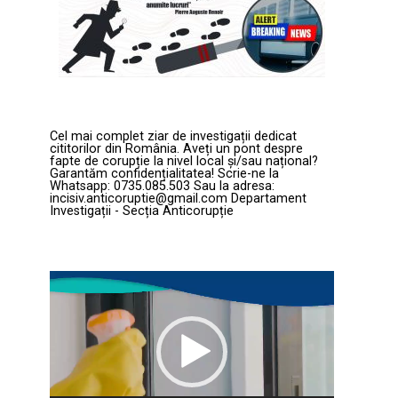
Cel mai complet ziar de investigații dedicat
cititorilor din România. Aveți un pont despre
fapte de corupție la nivel local și/sau național?
Garantăm confidențialitatea! Scrie-ne la
Whatsapp: 0735.085.503 Sau la adresa:
incisiv.anticoruptie@gmail.com Departament
Investigații - Secția Anticorupție
Player
video