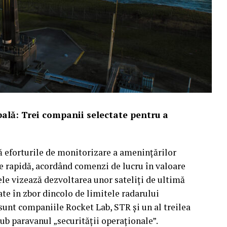
ală: Trei companii selectate pentru a
ă eforturile de monitorizare a amenințărilor
re rapidă, acordând comenzi de lucru în valoare
ele vizează dezvoltarea unor sateliți de ultimă
ate în zbor dincolo de limitele radarului
 sunt companiile Rocket Lab, STR și un al treilea
sub paravanul „securității operaționale”.