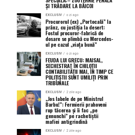
ȘI TRĂDARE LA BĂICOI
EXCLUSIV
o zi ago
Procurorul (ex) „Portocală” la
prânz, cu justiția la desert:
Fostul procuror-fabrică de
dosare se plimbă cu Mercedes-
ul pe cazul „viața bună”
EXCLUSIV
o zi ago
FEUDA LUI GRECU: MAISAL,
SECHESTRAT ÎN CHILOȚII
CONTABILITĂȚII MAI, ÎN TIMP CE
POLIȚIȘTII SUNT UMILIȚI PRIN
TRIBUNALE
EXCLUSIV
2 zile ago
„Jos labele de pe Ministrul
Barbu!”: Fermierii prahoveni
rup tăcerea și îi fac „pe
genunchi” pe rachetiștii
mafiei antigrindină
EXCLUSIV
2 zile ago