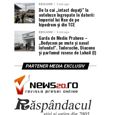
EXCLUSIV
3 zile ago
De la cai „intact dopați” la
autobuze îngropate în datorii:
Imperiul lui Nae de pe
hipodrom și din TCE
EXCLUSIV
3 zile ago
Garda de Mediu Prahova –
„Bodycam pe mute și nasul
înfundat”. Tudorache, Diaconu
și parfumul rusesc de Lukoil (I)
PARTENER MEDIA EXCLUSIV