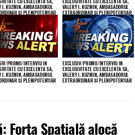
IVITATE CU EXCELENTA SA,
EXCLUSIVITATE CU EXCELENTA SA,
Y I. KUZMIN, AMBASADORUL
VALERY I. KUZMIN, AMBASADORUL
ORDINAR ŞI PLENIPOTENŢIAR
EXTRAORDINAR ŞI PLENIPOTENŢIAR
ERAŢIEI RUSE ÎN ROMÂNIA –
AL FEDERAŢIEI RUSE ÎN ROMÂNIA –
2018
15.10.2018
SIV/PROMO/INTERVIU IN
EXCLUSIV/PROMO/INTERVIU IN
IVITATE CU EXCELENTA SA,
EXCLUSIVITATE CU EXCELENTA SA,
Y I. KUZMIN, AMBASADORUL
VALERY I. KUZMIN, AMBASADORUL
ORDINAR ŞI PLENIPOTENŢIAR
EXTRAORDINAR ŞI PLENIPOTENŢIAR
ERAŢIEI RUSE ÎN ROMÂNIA –
AL FEDERAŢIEI RUSE ÎN ROMÂNIA –
2018
15.10.2018
: Forța Spațială alocă