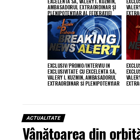
EXCELENTA SA, VALERY I. KUZMIN,
EXCLUS
AMBASADORUL EXTRAORDINAR ŞI
VALER
PLENIPOTENŢIAR AL FEDERAŢIEI
EXTRA
RUSE ÎN ROMÂNIA/Интервью для
AL FED
газеты «Inсisiv de Prahova»
15.10.
EXCLUSIV/PROMO/INTERVIU IN
EXCLU
EXCLUSIVITATE CU EXCELENTA SA,
EXCLUS
VALERY I. KUZMIN, AMBASADORUL
VALER
EXTRAORDINAR ŞI PLENIPOTENŢIAR
EXTRA
AL FEDERAŢIEI RUSE ÎN ROMÂNIA –
AL FED
15.10.2018
15.10.
ACTUALITATE
Vânătoarea din orbită