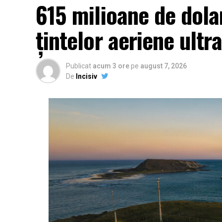
615 milioane de dola
țintelor aeriene ultr
Publicat
acum 3 ore
pe
august 7, 2026
De
Incisiv