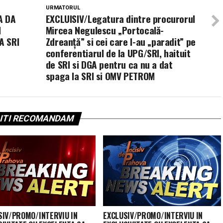
URMATORUL
A DA
EXCLUISIV/Legatura dintre procurorul
I
Mircea Negulescu „Portocală-
A SRI
Zdreanţă” si cei care l-au „paradit” pe
conferentiarul de la UPG/SRI, haituit
de SRI si DGA pentru ca nu a dat
spaga la SRI si OMV PETROM
ITI RECOMANDAM
SIV/PROMO/INTERVIU IN
EXCLUSIV/PROMO/INTERVIU IN