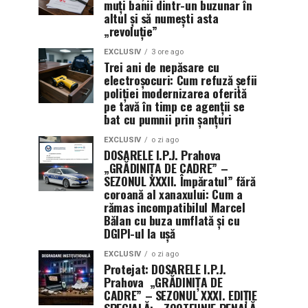
muți banii dintr-un buzunar în
altul și să numești asta
„revoluție”
EXCLUSIV
3 ore ago
Trei ani de nepăsare cu
electroșocuri: Cum refuză șefii
poliției modernizarea oferită
pe tavă în timp ce agenții se
bat cu pumnii prin șanțuri
EXCLUSIV
o zi ago
DOSARELE I.P.J. Prahova
„GRĂDINIȚA DE CADRE” –
SEZONUL XXXII. Împăratul” fără
coroană al xanaxului: Cum a
rămas incompatibilul Marcel
Bălan cu buza umflată și cu
DGIPI-ul la ușă
EXCLUSIV
o zi ago
Protejat: DOSARELE I.P.J.
Prahova „GRĂDINIȚA DE
CADRE” – SEZONUL XXXI. EDIȚIE
SPECIALĂ:– ZOOTEHNIE PENALĂ