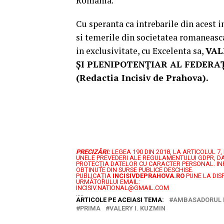
Romania.
Cu speranta ca intrebarile din acest 
si temerile din societatea romaneasca
in exclusivitate, cu Excelenta sa,
VAL
ŞI PLENIPOTENŢIAR AL FEDERAŢIE
(Redactia Incisiv de Prahova).
PRECIZĂRI:
LEGEA 190 DIN 2018, LA ARTICOLUL 
UNELE PREVEDERI ALE REGULAMENTULUI GDPR, DA
PROTECŢIA DATELOR CU CARACTER PERSONAL.
IN
OBȚINUTE DIN SURSE PUBLICE DESCHISE.
PUBLICAȚIA
INCISIVDEPRAHOVA.RO
PUNE LA DIS
URMĂTORULUI EMAIL:
INCISIV.NATIONAL@GMAIL.COM
.....
ARTICOLE PE ACEIASI TEMA:
AMBASADORUL EX
PRIMA
VALERY I. KUZMIN