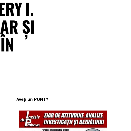
RY I.
AR ŞI
ÎN
Aveți un PONT?