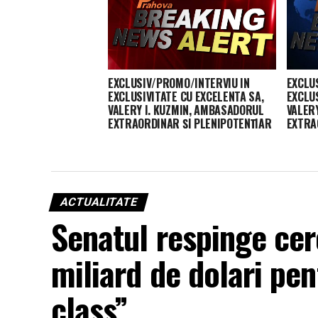
EXCLUSIV/PROMO/INTERVIU IN
EXCLU
EXCLUSIVITATE CU EXCELENTA SA,
EXCLUS
VALERY I. KUZMIN, AMBASADORUL
VALER
EXTRAORDINAR ŞI PLENIPOTENŢIAR
EXTRA
AL FEDERAŢIEI RUSE ÎN ROMÂNIA –
AL FED
15.10.2018
15.10.
ACTUALITATE
Senatul respinge cere
miliard de dolari pe
class”