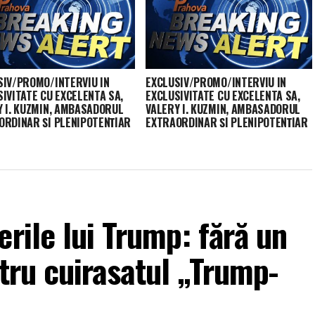
SIV/PROMO/INTERVIU IN
EXCLUSIV/PROMO/INTERVIU IN
IVITATE CU EXCELENTA SA,
EXCLUSIVITATE CU EXCELENTA SA,
Y I. KUZMIN, AMBASADORUL
VALERY I. KUZMIN, AMBASADORUL
ORDINAR ŞI PLENIPOTENŢIAR
EXTRAORDINAR ŞI PLENIPOTENŢIAR
ERAŢIEI RUSE ÎN ROMÂNIA –
AL FEDERAŢIEI RUSE ÎN ROMÂNIA –
2018
15.10.2018
rile lui Trump: fără un
ntru cuirasatul „Trump-