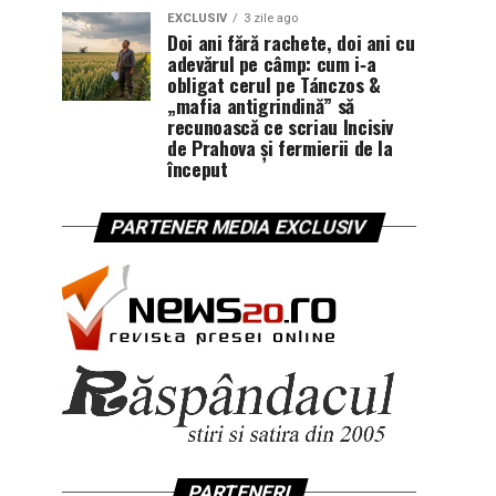
EXCLUSIV
3 zile ago
Doi ani fără rachete, doi ani cu
adevărul pe câmp: cum i‑a
obligat cerul pe Tánczos &
„mafia antigrindină” să
recunoască ce scriau Incisiv
de Prahova și fermierii de la
început
PARTENER MEDIA EXCLUSIV
PARTENERI