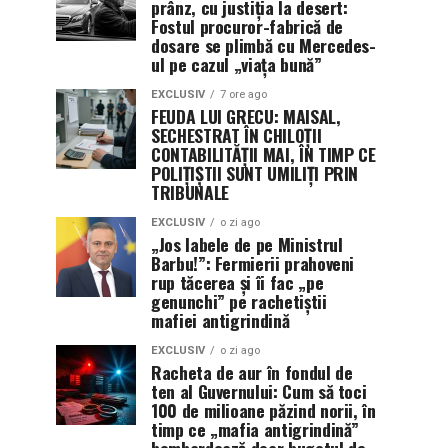
prânz, cu justiția la desert:
Fostul procuror-fabrică de
dosare se plimbă cu Mercedes-
ul pe cazul „viața bună”
EXCLUSIV
7 ore ago
FEUDA LUI GRECU: MAISAL,
SECHESTRAT ÎN CHILOȚII
CONTABILITĂȚII MAI, ÎN TIMP CE
POLIȚIȘTII SUNT UMILIȚI PRIN
TRIBUNALE
EXCLUSIV
o zi ago
„Jos labele de pe Ministrul
Barbu!”: Fermierii prahoveni
rup tăcerea și îi fac „pe
genunchi” pe rachetiștii
mafiei antigrindină
EXCLUSIV
o zi ago
Racheta de aur în fondul de
ten al Guvernului: Cum să toci
100 de milioane păzind norii, în
timp ce „mafia antigrindină”
bombardează doar bugetul de