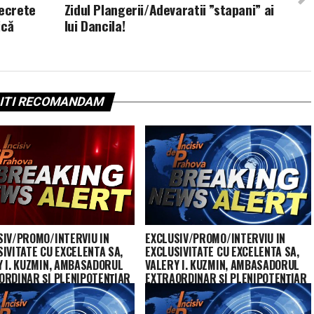
secrete
Zidul Plangerii/Adevaratii ”stapani” ai
ică
lui Dancila!
ITI RECOMANDAM
SIV/PROMO/INTERVIU IN
EXCLUSIV/PROMO/INTERVIU IN
IVITATE CU EXCELENTA SA,
EXCLUSIVITATE CU EXCELENTA SA,
Y I. KUZMIN, AMBASADORUL
VALERY I. KUZMIN, AMBASADORUL
ORDINAR ŞI PLENIPOTENŢIAR
EXTRAORDINAR ŞI PLENIPOTENŢIAR
ERAŢIEI RUSE ÎN ROMÂNIA –
AL FEDERAŢIEI RUSE ÎN ROMÂNIA –
2018
15.10.2018