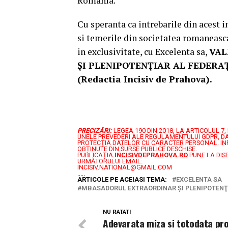
Romania.
Cu speranta ca intrebarile din acest 
si temerile din societatea romaneasca
in exclusivitate, cu Excelenta sa,
VAL
ŞI PLENIPOTENŢIAR AL FEDERAŢIE
(Redactia Incisiv de Prahova).
PRECIZĂRI:
LEGEA 190 DIN 2018, LA ARTICOLUL 
UNELE PREVEDERI ALE REGULAMENTULUI GDPR, DA
PROTECŢIA DATELOR CU CARACTER PERSONAL.
IN
OBȚINUTE DIN SURSE PUBLICE DESCHISE.
PUBLICAȚIA
INCISIVDEPRAHOVA.RO
PUNE LA DIS
URMĂTORULUI EMAIL:
INCISIV.NATIONAL@GMAIL.COM
.....
ARTICOLE PE ACEIASI TEMA:
EXCELENTA SA
MBASADORUL EXTRAORDINAR ŞI PLENIPOTENŢI
NU RATATI
Adevarata miza si totodata pr