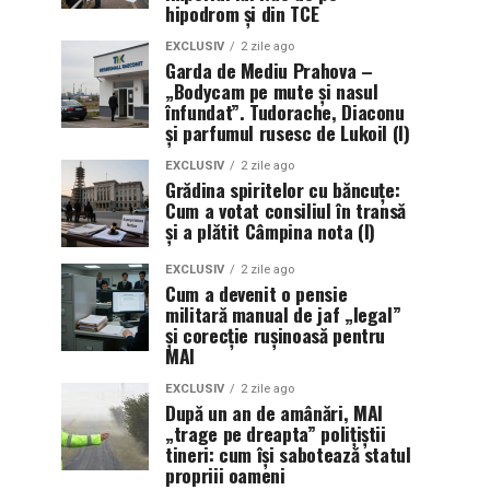
hipodrom și din TCE
EXCLUSIV
2 zile ago
Garda de Mediu Prahova –
„Bodycam pe mute și nasul
înfundat”. Tudorache, Diaconu
și parfumul rusesc de Lukoil (I)
EXCLUSIV
2 zile ago
Grădina spiritelor cu băncuțe:
Cum a votat consiliul în transă
și a plătit Câmpina nota (I)
EXCLUSIV
2 zile ago
Cum a devenit o pensie
militară manual de jaf „legal”
și corecție rușinoasă pentru
MAI
EXCLUSIV
2 zile ago
După un an de amânări, MAI
„trage pe dreapta” polițiștii
tineri: cum își sabotează statul
propriii oameni