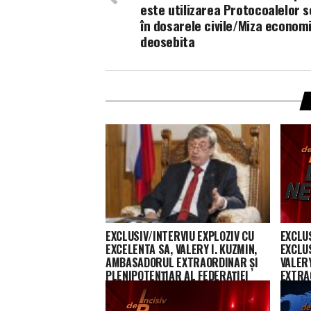
este utilizarea Protocoalelor 
în dosarele civile/Miza econom
deosebita
EXCLUSIV/INTERVIU EXPLOZIV CU
EXCLU
EXCELENTA SA, VALERY I. KUZMIN,
EXCLUS
AMBASADORUL EXTRAORDINAR ŞI
VALER
PLENIPOTENŢIAR AL FEDERAŢIEI
EXTRA
RUSE ÎN ROMÂNIA/Интервью для
AL FED
газеты «Inсisiv de Prahova»
15.10.