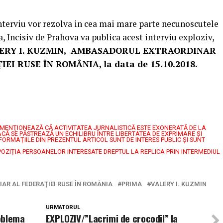
interviu vor rezolva in cea mai mare parte necunoscutele
, Incisiv de Prahova va publica acest interviu exploziv,
ERY I. KUZMIN, AMBASADORUL EXTRAORDINAR
I RUSE ÎN ROMÂNIA, la data de 15.10.2018.
7, MENŢIONEAZĂ CĂ ACTIVITATEA JURNALISTICĂ ESTE EXONERATĂ DE LA
CĂ SE PĂSTREAZĂ UN ECHILIBRU ÎNTRE LIBERTATEA DE EXPRIMARE ŞI
FORMAȚIILE DIN PREZENTUL ARTICOL SUNT DE INTERES PUBLIC ȘI SUNT
POZIȚIA PERSOANELOR INTERESATE DREPTUL LA REPLICA PRIN INTERMEDIUL
AR AL FEDERAŢIEI RUSE ÎN ROMÂNIA
PRIMA
VALERY I. KUZMIN
URMATORUL
oblema
EXPLOZIV/”Lacrimi de crocodil” la