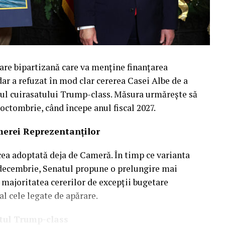
are bipartizană care va menține finanțarea
ar a refuzat în mod clar cererea Casei Albe de a
mul cuirasatului Trump-class. Măsura urmărește să
 octombrie, când începe anul fiscal 2027.
merei Reprezentanților
cea adoptată deja de Cameră. În timp ce varianta
 decembrie, Senatul propune o prelungire mai
 majoritatea cererilor de excepții bugetare
al cele legate de apărare.
atul Trump-class