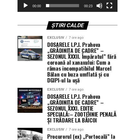
00:00
00:23
ȘTIRI CALDE
EXCLUSIV
7 ore ago
DOSARELE I.P.J. Prahova
„GRĂDINIȚA DE CADRE” –
SEZONUL XXXII. Împăratul” fără
coroană al xanaxului: Cum a
rămas incompatibilul Marcel
Bălan cu buza umflată și cu
DGIPI-ul la ușă
EXCLUSIV
7 ore ago
DOSARELE I.P.J. Prahova
„GRĂDINIȚA DE CADRE” –
SEZONUL XXXI. EDIȚIE
SPECIALĂ:– ZOOTEHNIE PENALĂ
ȘI TRĂDARE LA BĂICOI
EXCLUSIV
7 ore ago
Procurorul (ex) „Portocală” la