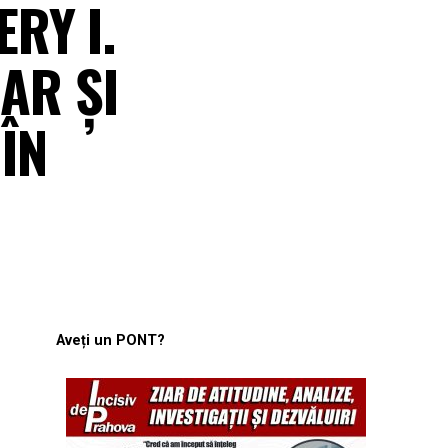
RY I.
AR ŞI
ÎN
Aveți un PONT?