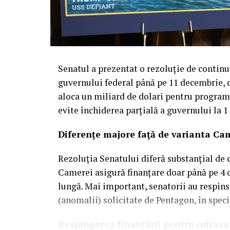
Senatul a prezentat o rezoluție de continu
guvernului federal până pe 11 decembrie, d
aloca un miliard de dolari pentru progra
evite închiderea parțială a guvernului la 1
Diferențe majore față de varianta Ca
Rezoluția Senatului diferă substanțial de 
Camerei asigură finanțare doar până pe 4
lungă. Mai important, senatorii au respins
(anomalii) solicitate de Pentagon, în speci
Respingerea finanțării pentru cuiras