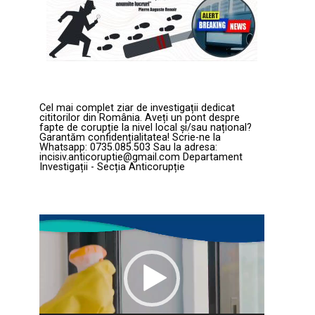
Cel mai complet ziar de investigații dedicat
cititorilor din România. Aveți un pont despre
fapte de corupție la nivel local și/sau național?
Garantăm confidențialitatea! Scrie-ne la
Whatsapp: 0735.085.503 Sau la adresa:
incisiv.anticoruptie@gmail.com Departament
Investigații - Secția Anticorupție
Player
video