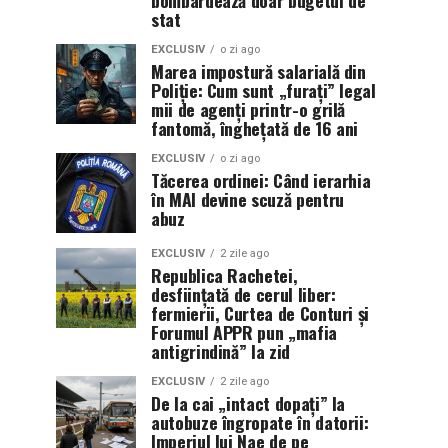
stat
EXCLUSIV
o zi ago
Marea impostură salarială din
Poliție: Cum sunt „furați” legal
mii de agenți printr-o grilă
fantomă, înghețată de 16 ani
EXCLUSIV
o zi ago
Tăcerea ordinei: Când ierarhia
în MAI devine scuză pentru
abuz
EXCLUSIV
2 zile ago
Republica Rachetei,
desființată de cerul liber:
fermierii, Curtea de Conturi și
Forumul APPR pun „mafia
antigrindină” la zid
EXCLUSIV
2 zile ago
De la cai „intact dopați” la
autobuze îngropate în datorii:
Imperiul lui Nae de pe