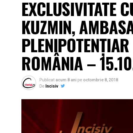
EXCLUSIVITATE CU
KUZMIN, AMBAS
PLENIPOTENŢIAR 
ROMÂNIA – 15.10
Publicat
acum 8 ani
pe
octombrie 8, 2018
De
Incisiv