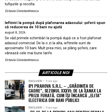
tufișurile și recolta.
Octavia Constantinescu
Ieftiniri la pompă după plafonarea adaosului: șoferii spun
că reducerea de 10 bani nu ajută
august 8, 2026
Se văd primele schimbări la pompă după ce a fost plafonat
adaosul comercial. De la o zi la alta, ieftinirile sunt de
aproximativ 10 bani. Mult prea mici, se plâng şoferii, care
vânează cele mai bune tarife.
Octavia Constantinescu
ARTICOLE NOI
EXCLUSIV
9 ore ago
IPJ PRAHOVA S.R.L. – „GRĂDINIȚA DE
CADRE”, SEZONUL XXXVI: DE LA XANAX LA
PRIZA FURATĂ. CUM ÎȘI ÎNCARCĂ „ELITA”
ELECTRICA DIN BANI PUBLICI
EXCLUSIV
9 ore ago