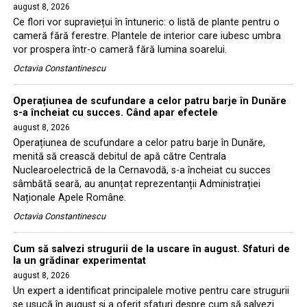
august 8, 2026
Ce flori vor supraviețui în întuneric: o listă de plante pentru o
cameră fără ferestre. Plantele de interior care iubesc umbra
vor prospera într-o cameră fără lumina soarelui.
Octavia Constantinescu
Operațiunea de scufundare a celor patru barje în Dunăre
s-a încheiat cu succes. Când apar efectele
august 8, 2026
Operațiunea de scufundare a celor patru barje în Dunăre,
menită să crească debitul de apă către Centrala
Nuclearoelectrică de la Cernavodă, s-a încheiat cu succes
sâmbătă seară, au anunțat reprezentanții Administrației
Naționale Apele Române.
Octavia Constantinescu
Cum să salvezi strugurii de la uscare în august. Sfaturi de
la un grădinar experimentat
august 8, 2026
Un expert a identificat principalele motive pentru care strugurii
se usucă în august și a oferit sfaturi despre cum să salvezi