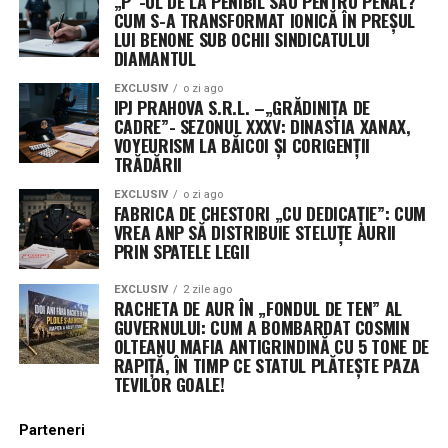
„P”-UL DE LA PENIBIL SAU PENTRU PENAL?
CUM S-A TRANSFORMAT IONICĂ ÎN PREȘUL
LUI BENONE SUB OCHII SINDICATULUI
DIAMANTUL
EXCLUSIV
o zi ago
IPJ PRAHOVA S.R.L. –„GRĂDINIȚA DE
CADRE”- SEZONUL XXXV: DINASTIA XANAX,
VOYEURISM LA BĂICOI ȘI CORIGENȚII
TRĂDĂRII
EXCLUSIV
o zi ago
FABRICA DE CHESTORI „CU DEDICAȚIE”: CUM
VREA ANP SĂ DISTRIBUIE STELUȚE AURII
PRIN SPATELE LEGII
EXCLUSIV
2 zile ago
RACHETA DE AUR ÎN „FONDUL DE TEN” AL
GUVERNULUI: CUM A BOMBARDAT COSMIN
OLTEANU MAFIA ANTIGRINDINĂ CU 5 TONE DE
RAPIȚĂ, ÎN TIMP CE STATUL PLĂTEȘTE PAZA
TEVILOR GOALE!
Parteneri