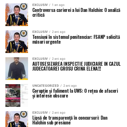
EXCLUSIV
1 an ago
Controversa carierei a lui Dan Halchin: O analiză
critică
EXCLUSIV
2 ani ago
Tensiuni în sistemul penitenciar: FSANP solicită
măsuri urgente
EXCLUSIV
2 ani ago
AUTOSESIZAREA INSPECTIE JUDICIARE IN CAZUL
JUDECATOAREI GROSU CRINA ELENA!!!
UNCATEGORIZED
2 ani ago
Corupție și faliment la UWS: O rețea de afaceri
și interese obscure
EXCLUSIV
2 ani ago
Lipsă de transparență în concursuri: Dan
Halchin sub presiune