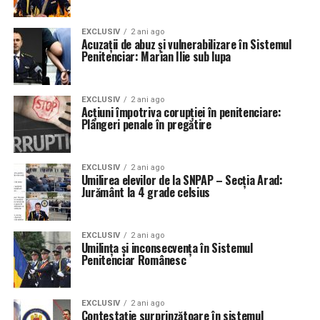
EXCLUSIV
2 ani ago
Acuzații de abuz și vulnerabilizare în Sistemul
Penitenciar: Marian Ilie sub lupa
EXCLUSIV
2 ani ago
Acțiuni împotriva corupției în penitenciare:
Plângeri penale în pregătire
EXCLUSIV
2 ani ago
Umilirea elevilor de la SNPAP – Secția Arad:
Jurământ la 4 grade celsius
EXCLUSIV
2 ani ago
Umilința și inconsecvența în Sistemul
Penitenciar Românesc
EXCLUSIV
2 ani ago
Contestație surprinzătoare în sistemul