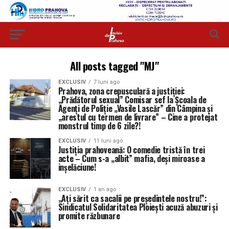
All posts tagged "MJ"
EXCLUSIV
7 luni ago
Prahova, zona crepusculară a justiției:
„Prădătorul sexual” Comisar sef la Școala de
Agenți de Poliție „Vasile Lascăr” din Câmpina și
„arestul cu termen de livrare” – Cine a protejat
monstrul timp de 6 zile?!
EXCLUSIV
11 luni ago
Justiția prahoveană: O comedie tristă în trei
acte – Cum s-a „albit” mafia, deși miroase a
inșelăciune!
EXCLUSIV
1 an ago
„Ați sărit ca sacalii pe președintele nostru!”:
Sindicatul Solidaritatea Ploiești acuză abuzuri și
promite răzbunare