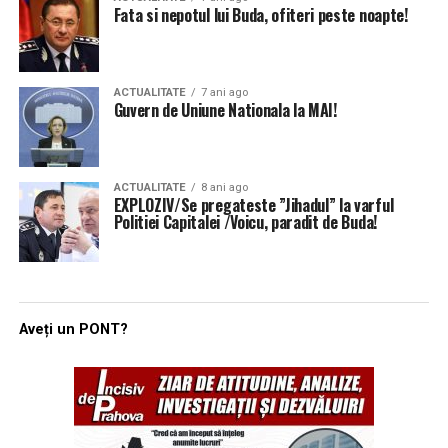
Fata si nepotul lui Buda, ofiteri peste noapte!
ACTUALITATE
7 ani ago
Guvern de Uniune Nationala la MAI!
ACTUALITATE
8 ani ago
EXPLOZIV/Se pregateste ”Jihadul” la varful
Politiei Capitalei /Voicu, paradit de Buda!
Aveți un PONT?