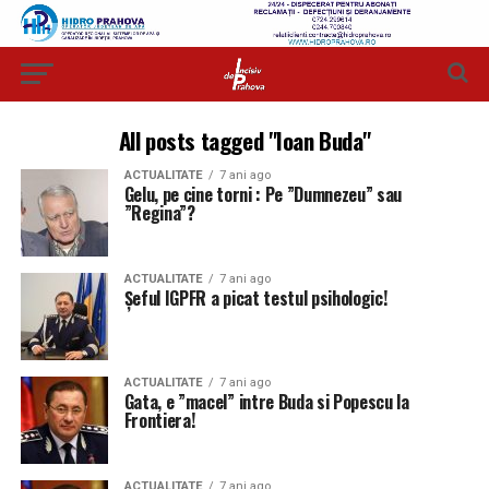
All posts tagged "Ioan Buda"
ACTUALITATE
7 ani ago
Gelu, pe cine torni : Pe ”Dumnezeu” sau
”Regina”?
ACTUALITATE
7 ani ago
Șeful IGPFR a picat testul psihologic!
ACTUALITATE
7 ani ago
Gata, e ”macel” intre Buda si Popescu la
Frontiera!
ACTUALITATE
7 ani ago