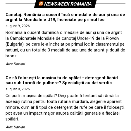
NEWSWEEK ROMANIA
Canotaj: România a cucerit încă o medalie de aur și una de
argint la Mondialele U19, încheiate pe primul loc
august 9, 2026
România a cucerit duminică o medalie de aur și una de argint
la Campionatele Mondiale de canotaj Under-19 de la Plovdiv
(Bulgaria), pe care le-a încheiat pe primul loc în clasamentul pe
națiuni, cu un total de 3 medalii de aur, una de argint și două de
bronz.
Alex Darvari
Ce să folosești la mașina ta de spălat - detergent lichid
sau sub formă de pulbere? Specialiștii au dat verdic
august 9, 2026
Ce pui în mașina de spălat? Deși poate fi tentant să rămâi la
aceeași rutină pentru toată rufăria murdară, alegerile aparent
minore, cum ar fi tipul de detergent de rufe pe care îl folosești,
pot avea un impact major asupra calității generale a fiecărei
spălări.
Alex Darvari