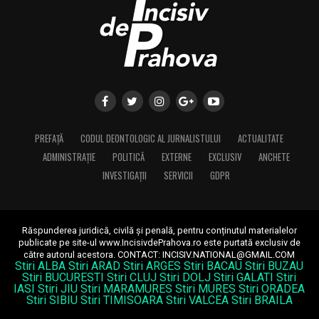
PREFAȚĂ
CODUL DEONTOLOGIC AL JURNALISTULUI
ACTUALITATE
ADMINISTRAȚIE
POLITICĂ
EXTERNE
EXCLUSIV
ANCHETE
INVESTIGAȚII
SERVICII
GDPR
Răspunderea juridică, civilă și penală, pentru conținutul materialelor
publicate pe site-ul www.IncisivdePrahova.ro este purtată exclusiv de
către autorul acestora.
CONTACT: INCISIV.NATIONAL@GMAIL.COM
Stiri ALBA
Stiri ARAD
Stiri ARGES
Stiri BACAU
Stiri BUZAU
Stiri BUCURESTI
Stiri CLUJ
Stiri DOLJ
Stiri GALATI
Stiri
IASI
Stiri JIU
Stiri MARAMURES
Stiri MURES
Stiri ORADEA
Stiri SIBIU
Stiri TIMISOARA
Stiri VALCEA
Stiri BRAILA