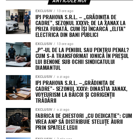
ARTICOLE NOI
EXCLUSIV
13 ore ago
IPJ PRAHOVA S.R.L. – „GRĂDINIȚA DE
CADRE”, SEZONUL XXXVI: DE LA XANAX LA
PRIZA FURATĂ. CUM ÎȘI ÎNCARCĂ „ELITA”
ELECTRICA DIN BANI PUBLICI
EXCLUSIV
13 ore ago
„P”-UL DE LA PENIBIL SAU PENTRU PENAL?
CUM S-A TRANSFORMAT IONICĂ ÎN PREȘUL
LUI BENONE SUB OCHII SINDICATULUI
DIAMANTUL
EXCLUSIV
o zi ago
IPJ PRAHOVA S.R.L. –„GRĂDINIȚA DE
CADRE”- SEZONUL XXXV: DINASTIA XANAX,
VOYEURISM LA BĂICOI ȘI CORIGENȚII
TRĂDĂRII
EXCLUSIV
o zi ago
FABRICA DE CHESTORI „CU DEDICAȚIE”: CUM
VREA ANP SĂ DISTRIBUIE STELUȚE AURII
PRIN SPATELE LEGII