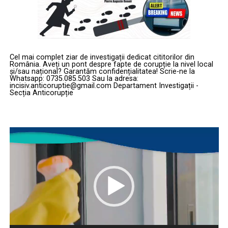
Cel mai complet ziar de investigații dedicat cititorilor din
România. Aveți un pont despre fapte de corupție la nivel local
și/sau național? Garantăm confidențialitatea! Scrie-ne la
Whatsapp: 0735.085.503 Sau la adresa:
incisiv.anticoruptie@gmail.com Departament Investigații -
Secția Anticorupție
Player
video