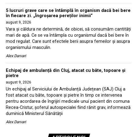
5 lucruri grave care se întâmplă în organism dacă bei bere
în fiecare zi. „Îngroșarea pereților inimii”
august 9, 2026
Vara și căldura ne determină, de obicei, să consumăm cantități
mari de apă. Ce se va întâmpla cu organismul dacă bei bere în
mod regulat. Care sunt efectele berii asupra femeilor și asupra
organismului masculin.
Alex Darvari
Echipaj de ambulanță din Cluj, atacat cu bâte, topoare și
pietre
august 9, 2026
Un echipaj al Serviciului de Ambulanță Județean (SAJ) Cluj a
fost atacat cu bâte, topoare și pietre în timp ce intervenea
pentru acordarea de îngrijiri medicale unui pacient din comuna
Recea-Cristur, șoferul autospecialei fiind rănit grav, informează
duminică Ministerul Sănătății
Alex Darvari