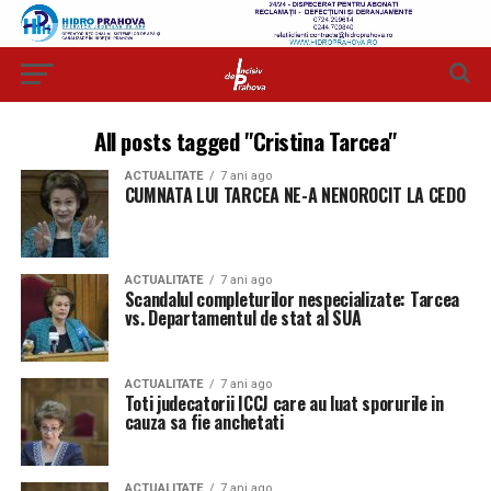
All posts tagged "Cristina Tarcea"
ACTUALITATE
7 ani ago
CUMNATA LUI TARCEA NE-A NENOROCIT LA CEDO
ACTUALITATE
7 ani ago
Scandalul completurilor nespecializate: Tarcea
vs. Departamentul de stat al SUA
ACTUALITATE
7 ani ago
Toti judecatorii ICCJ care au luat sporurile in
cauza sa fie anchetati
ACTUALITATE
7 ani ago