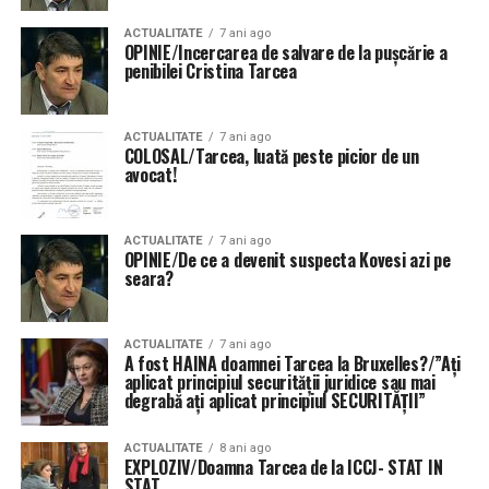
ACTUALITATE
7 ani ago
OPINIE/Incercarea de salvare de la pușcărie a
penibilei Cristina Tarcea
ACTUALITATE
7 ani ago
COLOSAL/Tarcea, luată peste picior de un
avocat!
ACTUALITATE
7 ani ago
OPINIE/De ce a devenit suspecta Kovesi azi pe
seara?
ACTUALITATE
7 ani ago
A fost HAINA doamnei Tarcea la Bruxelles?/”Ați
aplicat principiul securității juridice sau mai
degrabă ați aplicat principiul SECURITĂȚII”
ACTUALITATE
8 ani ago
EXPLOZIV/Doamna Tarcea de la ICCJ- STAT IN
STAT