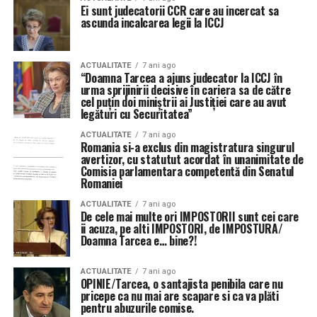
Ei sunt judecatorii CCR care au incercat sa
ascunda incalcarea legii la ICCJ
ACTUALITATE
7 ani ago
“Doamna Tarcea a ajuns judecator la ICCJ în
urma sprijinirii decisive în cariera sa de către
cel puțin doi miniștrii ai Justiției care au avut
legături cu Securitatea”
ACTUALITATE
7 ani ago
Romania si-a exclus din magistratura singurul
avertizor, cu statutut acordat în unanimitate de
Comisia parlamentara competentă din Senatul
Romaniei
ACTUALITATE
7 ani ago
De cele mai multe ori IMPOSTORII sunt cei care
ii acuza, pe alti IMPOSTORI, de IMPOSTURA/
Doamna Tarcea e… bine?!
ACTUALITATE
7 ani ago
OPINIE/Tarcea, o santajista penibila care nu
pricepe ca nu mai are scapare si ca va plăti
pentru abuzurile comise.