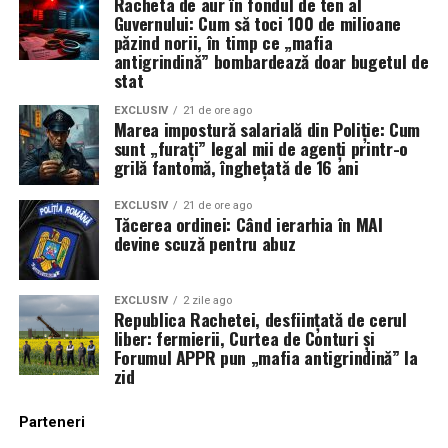
Racheta de aur în fondul de ten al
Guvernului: Cum să toci 100 de milioane
păzind norii, în timp ce „mafia
antigrindină” bombardează doar bugetul de
stat
EXCLUSIV
21 de ore ago
Marea impostură salarială din Poliție: Cum
sunt „furați” legal mii de agenți printr-o
grilă fantomă, înghețată de 16 ani
EXCLUSIV
21 de ore ago
Tăcerea ordinei: Când ierarhia în MAI
devine scuză pentru abuz
EXCLUSIV
2 zile ago
Republica Rachetei, desființată de cerul
liber: fermierii, Curtea de Conturi și
Forumul APPR pun „mafia antigrindină” la
zid
Parteneri