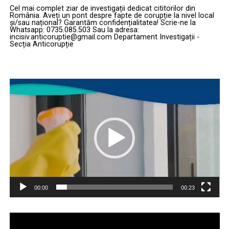
Cel mai complet ziar de investigații dedicat cititorilor din
România. Aveți un pont despre fapte de corupție la nivel local
și/sau național? Garantăm confidențialitatea! Scrie-ne la
Whatsapp: 0735.085.503 Sau la adresa:
incisiv.anticoruptie@gmail.com Departament Investigații -
Secția Anticorupție
Player
video
00:00
00:23
Player
video