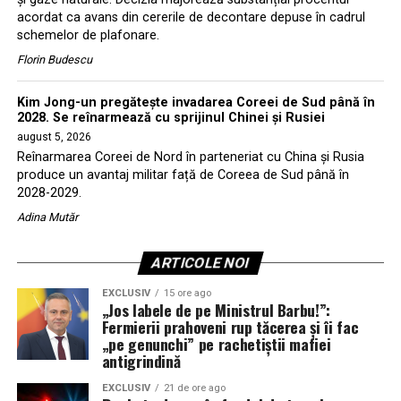
acordat ca avans din cererile de decontare depuse în cadrul
schemelor de plafonare.
Florin Budescu
Kim Jong-un pregătește invadarea Coreei de Sud până în
2028. Se reînarmează cu sprijinul Chinei și Rusiei
august 5, 2026
Reînarmarea Coreei de Nord în parteneriat cu China și Rusia
produce un avantaj militar față de Coreea de Sud până în
2028-2029.
Adina Mutăr
ARTICOLE NOI
EXCLUSIV
15 ore ago
„Jos labele de pe Ministrul Barbu!”:
Fermierii prahoveni rup tăcerea și îi fac
„pe genunchi” pe rachetiștii mafiei
antigrindină
EXCLUSIV
21 de ore ago