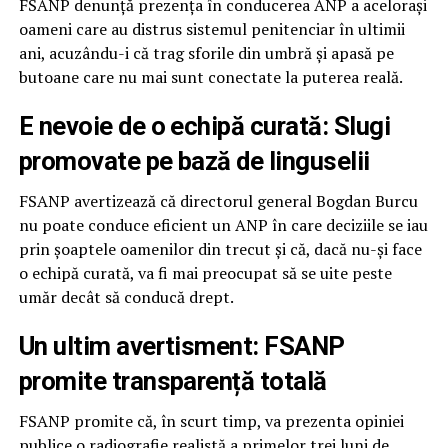
FSANP denunță prezența în conducerea ANP a acelorași
oameni care au distrus sistemul penitenciar în ultimii
ani, acuzându-i că trag sforile din umbră și apasă pe
butoane care nu mai sunt conectate la puterea reală.
E nevoie de o echipă curată: Slugi
promovate pe bază de linguselii
FSANP avertizează că directorul general Bogdan Burcu
nu poate conduce eficient un ANP în care deciziile se iau
prin șoaptele oamenilor din trecut și că, dacă nu-și face
o echipă curată, va fi mai preocupat să se uite peste
umăr decât să conducă drept.
Un ultim avertisment: FSANP
promite transparență totală
FSANP promite că, în scurt timp, va prezenta opiniei
publice o radiografie realistă a primelor trei luni de