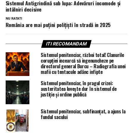
Sistemul Antigrindină sub lupa: Adevăruri incomode și
intâlniri decisive
NU RATATI
România are mai puțini polițiști în stradă in 2025
ITI RECOMANDAM
Sistemul penitenciar, război total! Clanurile
corupției incearcă să ingenuncheze pe
directorul general Burcu – Radiografia unei
mafii cu tentacule adânc infipte
Sistemul penitenciar, în pragul crizei:
austeritatea lovește dur în sistemul de
justiție și ordine publică
Sistemul penitenciar, subfinanțat, a ajuns la
fundul sacului