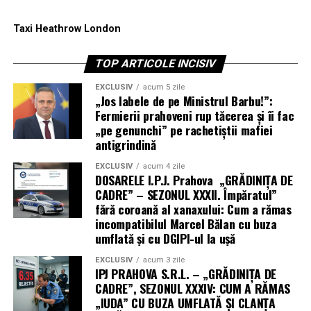
scaun;
Taxi Heathrow London
Popescu Marian „Năvodarul”
, cel care a luat 7,42
la același concurs și a ajuns să „pescuiască” acum,
TOP ARTICOLE INCISIV
din funcția de șef BCI, inclusiv șefi de post care își
încarcă SUV-urile electrice din priza instituției –
EXCLUSIV
acum 5 zile
dosare penale pentru furt de energie electrică, în
„Jos labele de pe Ministrul Barbu!”:
Fermierii prahoveni rup tăcerea și îi fac
timp ce marile prejudicii stau sub batista de pe
„pe genunchi” pe rachetiștii mafiei
țambal.
antigrindină
Pe acest fundal grotesc,
concursul de la Drumuri
EXCLUSIV
acum 4 zile
Naționale și Europene
nu face decât să confirme
DOSARELE I.P.J. Prahova „GRĂDINIȚA DE
diagnosticul:
CADRE” – SEZONUL XXXII. Împăratul”
fără coroană al xanaxului: Cum a rămas
IPJ Prahova nu mai are „șefi”, are o colecție de
incompatibilul Marcel Bălan cu buza
personaje – arogante, periculoase, goale profesional
umflată și cu DGIPI-ul la ușă
– lipite cu bandă adezivă de scaune prin
împuterniciri succesive.
EXCLUSIV
acum 3 zile
IPJ PRAHOVA S.R.L. – „GRĂDINIȚA DE
CADRE”, SEZONUL XXXIV: CUM A RĂMAS
„GRĂDINIȚA DE CADRE”:
„IUDA” CU BUZA UMFLATĂ ȘI CLANȚA