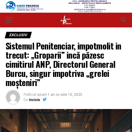
EXCLUSIV
Sistemul Penitenciar, impotmolit in
trecut: „Groparii” incă păzesc
cimitirul ANP, Directorul General
Burcu, singur impotriva „grelei
moșteniri”
Publicat
acum 1 an
pe
iulie 10, 2025
De
Incisiv