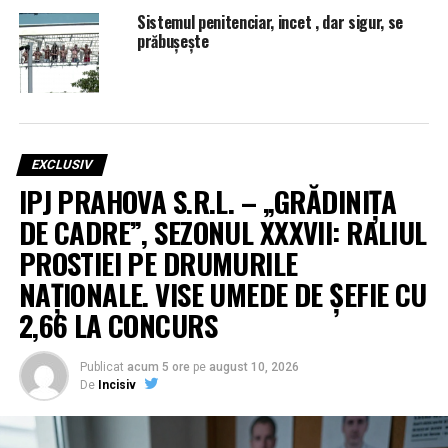
Sistemul penitenciar, incet , dar sigur, se
prăbușește
EXCLUSIV
IPJ PRAHOVA S.R.L. – „GRĂDINIȚA
DE CADRE”, SEZONUL XXXVII: RALIUL
PROSTIEI PE DRUMURILE
NAȚIONALE. VISE UMEDE DE ȘEFIE CU
2,66 LA CONCURS
Publicat
acum 5 ore
pe
august 10, 2026
De
Incisiv