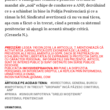
mandat ale „noii” echipe de conducere a ANP, dezvăluind
ce s-a schimbat în bine în Poliția Penitenciară și ce a
rămas la fel. Sindicatul avertizează că nu va mai tăcea,
așa cum a făcut-o în trecut, când a permis ca sistemul
penitenciar să ajungă în această situație critică.
(Cerasela N.).
PRECIZĂRI:
LEGEA 190 DIN 2018, LA ARTICOLUL 7, MENŢIONEAZĂ CĂ
ACTIVITATEA JURNALISTICĂ ESTE EXONERATĂ DE LA UNELE
PREVEDERI ALE REGULAMENTULUI GDPR, DACĂ SE PĂSTREAZĂ UN
ECHILIBRU ÎNTRE LIBERTATEA DE EXPRIMARE ŞI PROTECŢIA DATELOR
CU CARACTER PERSONAL.
INFORMAȚIILE DIN PREZENTUL ARTICOL
SUNT DE INTERES PUBLIC ȘI SUNT OBȚINUTE DIN SURSE PUBLICE
DESCHISE.
PUBLICAȚIA
INCISIVDEPRAHOVA.RO
PUNE LA DISPOZIȚIA
PERSOANELOR INTERESATE DREPTUL LA REPLICA PRIN INTERMEDIUL
URMĂTORULUI EMAIL:
INCISIV.NATIONAL@GMAIL.COM
.....
ARTICOLE PE ACEIASI TEMA:
DIRECTORUL GENERAL BURCU
IMPOTMOLIT IN TRECUT: "GROPARII" INCĂ PĂZESC CIMITIRUL
ANP
PRIMA
SINGUR IMPOTRIVA "GRELEI MOȘTENIRI"
SISTEMUL PENITENCIAR
URMATORUL