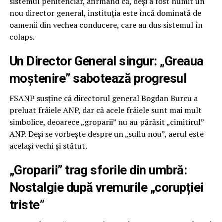
sistemul penitenciar, afirmând că, deși a fost numit un
nou director general, instituția este încă dominată de
oamenii din vechea conducere, care au dus sistemul în
colaps.
Un Director General singur: „Greaua
moștenire” sabotează progresul
FSANP susține că directorul general Bogdan Burcu a
preluat frâiele ANP, dar că acele frâiele sunt mai mult
simbolice, deoarece „groparii” nu au părăsit „cimitirul”
ANP. Deși se vorbește despre un „suflu nou”, aerul este
același vechi și stătut.
„Groparii” trag sforile din umbră:
Nostalgie după vremurile „corupției
triste”