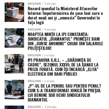
EXCLUSIV
5 ore ago
că a învățat doar plimbatul hârtiilor;
rețeta de gogoși nu e de interes public.
Record mondial la Ministerul Afacerilor
Interne: Împuternicirea de șase luni care a
vorbește despre toate, știe de toate, dar
nu
Mai mult, IPJ Constanța invocă celebrul Regulament UE
durat nouă ani și „amnezia” Guvernului în
pricepe nimic cu adevărat.
fața legii
2016/679 (GDPR) ca pe un zid de netrecut. O logică de
fier: IPJ-ul consideră că e periculos să-i spună
Adică, în traducere liberă:
multă formă, niciun fond.
EXCLUSIV
5 ore ago
NOAPTEA MINȚII LA IPJ CONSTANȚA:
sindicatului CNP-urile membrilor, deși – atenție! –
SINDICATUL „DIAMANTUL” PRIMEȘTE BANI
sindicatul este cel care a dat IPJ-ului acele CNP-uri prin
„MARELE ABSENT”: GRANCEA
DIN „SURSE ANONIME” CHIAR DIN SALARIILE
cererile de aderare. Deci, instituția „protejează” datele
POLIȚIȘTILOR!
CĂTĂLIN, PICAT LA PSIHOLOGIC,
sindicatului… față de sindicat! Este un nivel de
EXCLUSIV
o zi ago
POTENȚIAL ȘEF, POTENȚIAL
schizofrenie administrativă care ar face un calculator să
IPJ PRAHOVA S.R.L. – „GRĂDINIȚA DE
explodeze de eroare.
CADRE”, SEZONUL XXXVI: DE LA XANAX LA
PERICOL
PRIZA FURATĂ. CUM ÎȘI ÎNCARCĂ „ELITA”
ELECTRICA DIN BANI PUBLICI
HUNEDOARA ȘI SATU MARE SUNT
În ecuația concursului apare și un
mare absent
:
Grancea Cătălin
.
EXCLUSIV
o zi ago
ÎN ALTĂ ROMÂNIE? SAU DOAR AU
„P”-UL DE LA PENIBIL SAU PENTRU PENAL?
CUM S-A TRANSFORMAT IONICĂ ÎN PREȘUL
MAI MULTĂ ȘCOALĂ?
Conform informațiilor prezentate de
Incisiv de Prahova
:
LUI BENONE SUB OCHII SINDICATULUI
DIAMANTUL
În timp ce la Constanța se joacă „v-ați ascunselea” cu
foarte bine pregătit profesional, probabil singurul
listele nominale, alte inspectorate din țară par să
EXCLUSIV
2 zile ago