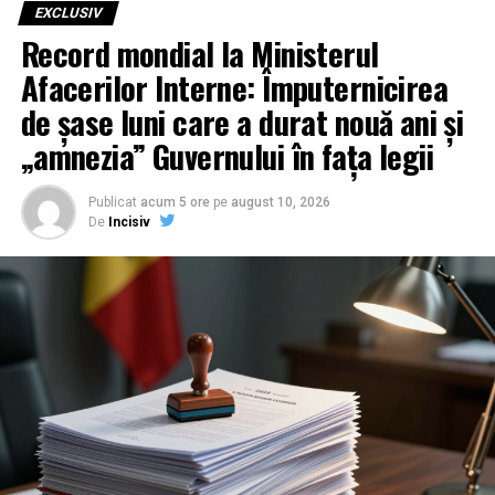
EXCLUSIV
Potrivit informațiilor obținute și prezentate de
Incisiv
Record mondial la Ministerul
de Prahova
, la concursul pentru șefia Biroului Drumuri
Naționale și Europene s-au înscris patru candidați. Peste
Afacerilor Interne: Împuternicirea
toți plana figura „șefului din oficiu”:
de șase luni care a durat nouă ani și
„amnezia” Guvernului în fața legii
Publicat
acum 5 ore
pe
august 10, 2026
De
Incisiv