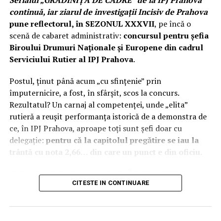
Serialul „GRĂDINIȚA DE CADRE” de la IPJ Prahova
continuă, iar ziarul de investigații Incisiv de Prahova
pune reflectorul, în SEZONUL XXXVII
, pe încă o
scenă de cabaret administrativ:
concursul pentru șefia
Biroului Drumuri Naționale și Europene din cadrul
Serviciului Rutier al IPJ Prahova
.
Postul, ținut până acum „cu sfințenie” prin
împuternicire, a fost, în sfârșit, scos la concurs.
Rezultatul? Un carnaj al competenței, unde „elita”
rutieră a reușit performanța istorică de a demonstra de
ce, în IPJ Prahova, aproape toți sunt șefi doar cu
delegație:
pentru că la capitolul pregătire se iau la
trântă cu nota 2,66… din care un punct e din oficiu.
CONCURS CU 2,66: CÂND ȘEFUL
CITESTE IN CONTINUARE
„ÎMPUTERNICIT” SE ÎMPUȘCĂ
SINGUR ÎN PICIOARE