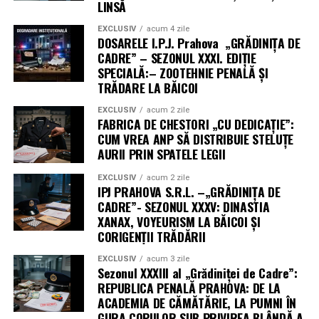
ADUNĂTURĂ FĂRĂ COLOANĂ, DAR
LINSĂ
CU VISE UMEDE DE FUNCȚIE
EXCLUSIV
acum 4 zile
DOSARELE I.P.J. Prahova „GRĂDINIȚA DE
CADRE” – SEZONUL XXXI. EDIȚIE
Privind tabloul acestui concurs, așa cum reiese din
SPECIALĂ:– ZOOTEHNIE PENALĂ ȘI
dezvăluirile și caracterizările publicate de
Incisiv de
TRĂDARE LA BĂICOI
Prahova
, concluzia e dură:
EXCLUSIV
acum 2 zile
FABRICA DE CHESTORI „CU DEDICAȚIE”:
un șef împuternicit,
Dinu Mihai
, care cade în cap cu
CUM VREA ANP SĂ DISTRIBUIE STELUȚE
2,66, deși pozează în „polițist bine pregătit”;
AURII PRIN SPATELE LEGII
colegi descriși drept bârfitori, periculoși prin
EXCLUSIV
acum 2 zile
labilitate și lipsă de loialitate, nu prin performanță;
IPJ PRAHOVA S.R.L. –„GRĂDINIȚA DE
CADRE”- SEZONUL XXXV: DINASTIA
„decoruri” umane, mutălăi și plimbători de hârtii;
XANAX, VOYEURISM LA BĂICOI ȘI
CORIGENȚII TRĂDĂRII
filosofi de birou, aroganți până la cer, dar rupți de
practica reală;
EXCLUSIV
acum 3 zile
Sezonul XXXIII al „Grădiniței de Cadre”:
și, în umbră, un „mare absent” ca Grancea Cătălin,
REPUBLICA PENALĂ PRAHOVA: DE LA
prezentat ca foarte bine pregătit, dar mușcat și el
ACADEMIA DE CĂMĂTĂRIE, LA PUMNI ÎN
de virusul aroganței și al memoriei selective.
GURA COPIILOR SUB PRIVIREA BLÂNDĂ A