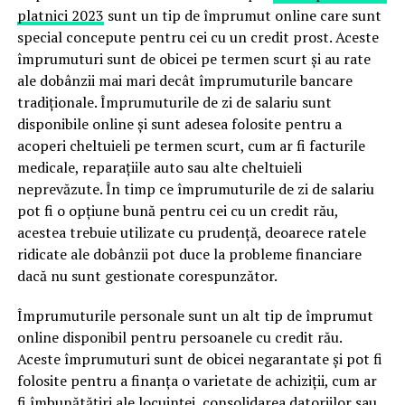
platnici 2023
sunt un tip de împrumut online care sunt
special concepute pentru cei cu un credit prost. Aceste
împrumuturi sunt de obicei pe termen scurt și au rate
ale dobânzii mai mari decât împrumuturile bancare
tradiționale. Împrumuturile de zi de salariu sunt
disponibile online și sunt adesea folosite pentru a
acoperi cheltuieli pe termen scurt, cum ar fi facturile
medicale, reparațiile auto sau alte cheltuieli
neprevăzute. În timp ce împrumuturile de zi de salariu
pot fi o opțiune bună pentru cei cu un credit rău,
acestea trebuie utilizate cu prudență, deoarece ratele
ridicate ale dobânzii pot duce la probleme financiare
dacă nu sunt gestionate corespunzător.
Împrumuturile personale sunt un alt tip de împrumut
online disponibil pentru persoanele cu credit rău.
Aceste împrumuturi sunt de obicei negarantate și pot fi
folosite pentru a finanța o varietate de achiziții, cum ar
fi îmbunătățiri ale locuinței, consolidarea datoriilor sau