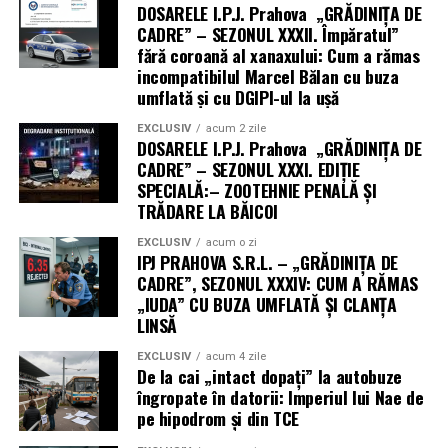
DOSARELE I.P.J. Prahova „GRĂDINIȚA DE
transformând efortul într-un obicei sănătos și plăcut.
CADRE” – SEZONUL XXXII. Împăratul”
fără coroană al xanaxului: Cum a rămas
incompatibilul Marcel Bălan cu buza
umflată și cu DGIPI-ul la ușă
EXCLUSIV
acum 2 zile
DOSARELE I.P.J. Prahova „GRĂDINIȚA DE
CADRE” – SEZONUL XXXI. EDIȚIE
SPECIALĂ:– ZOOTEHNIE PENALĂ ȘI
TRĂDARE LA BĂICOI
EXCLUSIV
acum o zi
IPJ PRAHOVA S.R.L. – „GRĂDINIȚA DE
CADRE”, SEZONUL XXXIV: CUM A RĂMAS
„IUDA” CU BUZA UMFLATĂ ȘI CLANȚA
LINSĂ
EXCLUSIV
acum 4 zile
De la cai „intact dopați” la autobuze
îngropate în datorii: Imperiul lui Nae de
pe hipodrom și din TCE