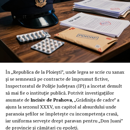
În „Republica de la Ploiești”, unde legea se scrie cu xanax
și se semnează pe contracte de împrumut fictive,
Inspectoratul de Poliție Județean (IPJ) a încetat demult
să mai fie o instituție publică. Potrivit investigațiilor
asumate de
Incisiv de Prahova
, „Grădinița de cadre” a
ajuns la sezonul XXXV, un capitol al absurdului unde
paranoia șefilor se împletește cu incompetența crasă,
iar uniforma servește drept paravan pentru „Don Juani”
de provincie și cămătari cu epoleți.