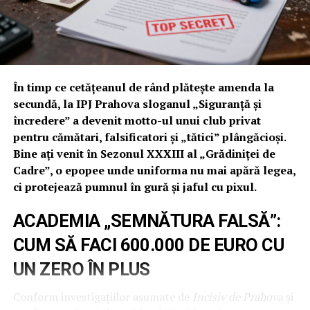
la geamul dormitorului unde se afla fiica sa minoră.
Reacția „profesionistă” a IPJ Prahova S.R.L.?
Comandantul
Stoican Bogdan
, poreclit pe bună
dreptate „Pinocchio”, a transformat drama femeii într-o
oportunitate de hărțuire și paranoia administrativă. În
În timp ce cetățeanul de rând plătește amenda la
loc să verifice camerele video de la spălătoria vis-a-vis,
secundă, la IPJ Prahova sloganul „Siguranță și
Stoican a cerut victimei numărul de telefon personal
încredere” a devenit motto-ul unui club privat
(ignorând numărul oficial al secției), a început să-i
pentru cămătari, falsificatori și „tătici” plângăcioși.
trimită poze cu agentul S.A. (un subaltern pe care
Bine ați venit în Sezonul XXXIII al „Grădiniței de
Stoican, într-o criză de gelozie profesională, voia să-l
Cadre”, o epopee unde uniforma nu mai apără legea,
prindă „cu mâța-n sac”) și, culmea tupeului, a livrat
ci protejează pumnul în gură și jaful cu pixul.
numărul victimei direct mamei suspectului, fără niciun
ACADEMIA „SEMNĂTURA FALSĂ”:
acord! În timp ce victima tremură în casă, Stoican
Bogdan face „anchetă” printre agenți să vadă cine-l
CUM SĂ FACI 600.000 DE EURO CU
minte, dovedind că la Băicoi, siguranța cetățeanului e
UN ZERO ÎN PLUS
subordonată setei de control a unui șef cu apucături de
„voyeaur” administrativ.
Conform investigațiilor asumate de
Incisiv de Prahova
și