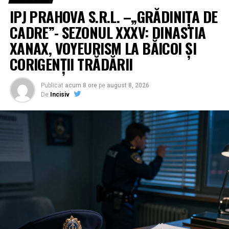
IPJ PRAHOVA S.R.L. –„GRĂDINIȚA DE
CADRE”- SEZONUL XXXV: DINASTIA
XANAX, VOYEURISM LA BĂICOI ȘI
CORIGENȚII TRĂDĂRII
Publicat
acum 8 ore
pe
august 8, 2026
De
Incisiv