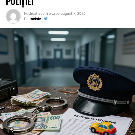
POLIȚIEI
Publicat
acum o zi
pe
august 7, 2026
De
Incisiv
Cea mai recentă noutate din acest circuit al mizeriei vine
de la Poliția Orașului Băicoi, unde comanda pare să fi
confundat fișa postului cu aplicațiile de dating. Conform
unei plângeri penale din 06/24/2024, o mamă îngrozită
a sesizat pătrunderea unui intrus în curte, care „pândea”