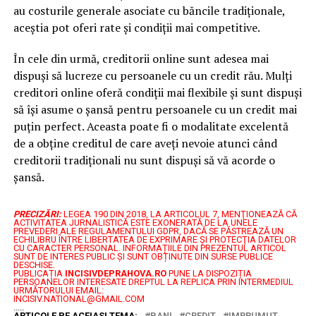
au costurile generale asociate cu băncile tradiționale,
aceștia pot oferi rate și condiții mai competitive.
În cele din urmă, creditorii online sunt adesea mai
dispuși să lucreze cu persoanele cu un credit rău. Mulți
creditori online oferă condiții mai flexibile și sunt dispuși
să își asume o șansă pentru persoanele cu un credit mai
puțin perfect. Aceasta poate fi o modalitate excelentă
de a obține creditul de care aveți nevoie atunci când
creditorii tradiționali nu sunt dispuși să vă acorde o
șansă.
PRECIZĂRI:
LEGEA 190 DIN 2018, LA ARTICOLUL 7, MENŢIONEAZĂ CĂ
ACTIVITATEA JURNALISTICĂ ESTE EXONERATĂ DE LA UNELE
PREVEDERI ALE REGULAMENTULUI GDPR, DACĂ SE PĂSTREAZĂ UN
ECHILIBRU ÎNTRE LIBERTATEA DE EXPRIMARE ŞI PROTECŢIA DATELOR
CU CARACTER PERSONAL.
INFORMAȚIILE DIN PREZENTUL ARTICOL
SUNT DE INTERES PUBLIC ȘI SUNT OBȚINUTE DIN SURSE PUBLICE
DESCHISE.
PUBLICAȚIA
INCISIVDEPRAHOVA.RO
PUNE LA DISPOZIȚIA
PERSOANELOR INTERESATE DREPTUL LA REPLICA PRIN INTERMEDIUL
URMĂTORULUI EMAIL:
INCISIV.NATIONAL@GMAIL.COM
.....
ARTICOLE PE ACEIASI TEMA:
BANI
CREDIT
IMPRUMUT