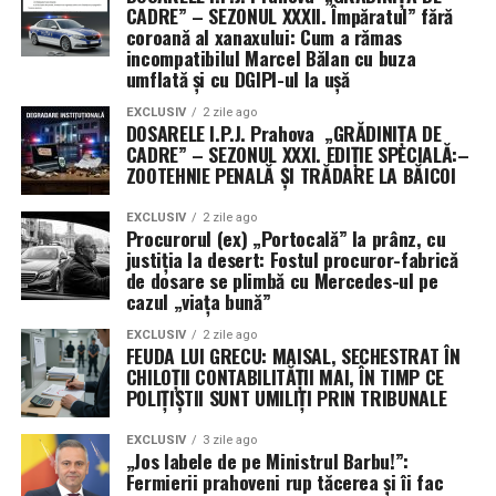
CADRE” – SEZONUL XXXII. Împăratul” fără
coroană al xanaxului: Cum a rămas
Concluzie: Inspectoratul de Protecție al Jmecherului
incompatibilul Marcel Bălan cu buza
(IPJ)
umflată și cu DGIPI-ul la ușă
De la cămătari și falsificatori, la protejarea
EXCLUSIV
2 zile ago
DOSARELE I.P.J. Prahova „GRĂDINIȚA DE
agresorilor de copii, IPJ Prahova s-a transformat
CADRE” – SEZONUL XXXI. EDIȚIE SPECIALĂ:–
într-un S.R.L. de familie. Până când DGA sau
ZOOTEHNIE PENALĂ ȘI TRĂDARE LA BĂICOI
structurile centrale de la București vor decide să
deratizeze cu adevărat acest județ, singura lege
EXCLUSIV
2 zile ago
Procurorul (ex) „Portocală” la prânz, cu
valabilă rămâne cea a tăcerii și a complicității. Stați
justiția la desert: Fostul procuror-fabrică
aproape, Sezonul XXXIV promite să scoată la iveală
de dosare se plimbă cu Mercedes-ul pe
cazul „viața bună”
și mai mulți scheleți din dulapurile „inteligenței”
prahovene! (Cristina
T.).
EXCLUSIV
2 zile ago
FEUDA LUI GRECU: MAISAL, SECHESTRAT ÎN
slabire eficientă și durabilă.
CHILOȚII CONTABILITĂȚII MAI, ÎN TIMP CE
POLIȚIȘTII SUNT UMILIȚI PRIN TRIBUNALE
Cum integrăm mișcarea în
rutina noastră zilnică fără
EXCLUSIV
3 zile ago
„Jos labele de pe Ministrul Barbu!”:
Fermierii prahoveni rup tăcerea și îi fac
eforturi mari?