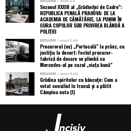
EXCLUSIV
acum o zi
Sezonul XXXIII al „Grădiniței de Cadre”:
Este important să găsim activități care ne plac, deoarece
REPUBLICA PENALĂ PRAHOVA: DE LA
plăcerea este un motor puternic pentru menținerea
ACADEMIA DE CĂMĂTĂRIE, LA PUMNI ÎN
GURA COPIILOR SUB PRIVIREA BLÂNDĂ A
consecvenței. Indiferent dacă este vorba despre dans…
POLIȚIEI
Beneficiile dincolo de cântar:
EXCLUSIV
acum 2 zile
Procurorul (ex) „Portocală” la prânz, cu
sănătate holistică prin mișcare
justiția la desert: Fostul procuror-
fabrică de dosare se plimbă cu
Deși scopul principal al multor oameni care încep să fie
Mercedes-ul pe cazul „viața bună”
mai activi este slabirea, beneficiile activității fizice
moderate se extind mult dincolo de simpla reducere a
EXCLUSIV
acum 4 zile
Grădina spiritelor cu băncuțe: Cum a
kilogramelor. Mișcarea regulată are un impact profund
votat consiliul în transă și a plătit
și pozitiv asupra aproape fiecărui sistem din corpul
Câmpina nota (I)
uman, contribuind la o sănătate holistică și la o calitate
superioară a vieții. Unul dintre cele mai importante
avantaje este îmbunătățirea sănătății cardiovasculare.
Activitatea fizică întărește inima, îmbunătățește
circulația sângelui, scade tensiunea arterială și reduce