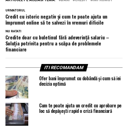
URMATORUL
Credit cu istoric negativ și cum te poate ajuta un
împrumut online să te salvezi în vremuri dificile
NU RATATI
Credite doar cu buletinul fără adeverință salariu –
Soluția potrivita pentru a scăpa de problemele
financiare
ITI RECOMANDAM
Ofer bani împrumut cu dobândă și cum să iei
decizia optimă
Cum te poate ajuta un credit cu aprobare pe
loc să depășești rapid o criză financiară