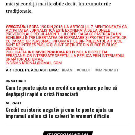
mici și condiții mai flexibile decât împrumuturile
tradiționale.
PRECIZĂRI:
LEGEA 190 DIN 2018, LA ARTICOLUL 7, MENŢIONEAZĂ CĂ
ACTIVITATEA JURNALISTICĂ ESTE EXONERATĂ DE LA UNELE
PREVEDERI ALE REGULAMENTULUI GDPR, DACĂ SE PĂSTREAZĂ UN
ECHILIBRU ÎNTRE LIBERTATEA DE EXPRIMARE ŞI PROTECŢIA DATELOR
CU CARACTER PERSONAL.
INFORMAȚIILE DIN PREZENTUL ARTICOL
SUNT DE INTERES PUBLIC ȘI SUNT OBȚINUTE DIN SURSE PUBLICE
DESCHISE.
PUBLICAȚIA
INCISIVDEPRAHOVA.RO
PUNE LA DISPOZIȚIA
PERSOANELOR INTERESATE DREPTUL LA REPLICA PRIN INTERMEDIUL
URMĂTORULUI EMAIL:
INCISIV.NATIONAL@GMAIL.COM
.....
ARTICOLE PE ACEIASI TEMA:
BANI
CREDIT
IMPRUMUT
URMATORUL
Cum te poate ajuta un credit cu aprobare pe loc să
depășești rapid o criză financiară
NU RATATI
Credit cu istoric negativ și cum te poate ajuta un
împrumut online să te salvezi în vremuri dificile