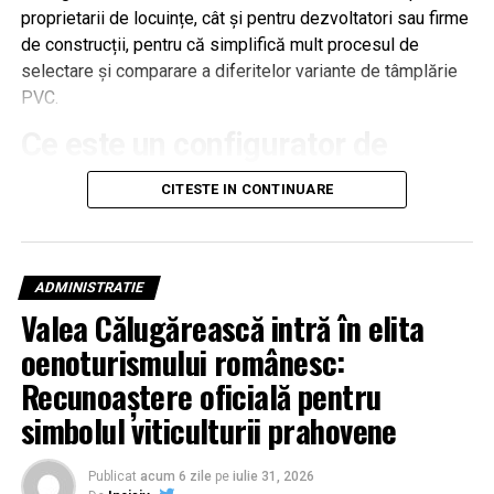
proprietarii de locuințe, cât și pentru dezvoltatori sau firme
de construcții, pentru că simplifică mult procesul de
selectare și comparare a diferitelor variante de tâmplărie
PVC.
Ce este un configurator de
geamuri termopan?
CITESTE IN CONTINUARE
Un configurator de geamuri termopan este o aplicație
online sau un siteweb prin care utilizatorul își poate crea
propria configurație pentru o fereastră sau o ușă din
ADMINISTRATIE
termopan, alegând dimensiunile, tipul profilului, sistemul
Valea Călugărească intră în elita
de deschidere, geamul și accesoriile dorite.
oenoturismului românesc:
După completarea acestor informații, aplicația poate
Recunoaștere oficială pentru
genera o estimare de preț sau o solicitare de ofertă
simbolul viticulturii prahovene
personalizată.
Un astfel de instrument elimină timpul pierdut cu
solicitarea mai multor oferte și oferă o imagine mult mai
Publicat
acum 6 zile
pe
iulie 31, 2026