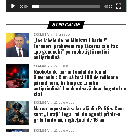
00:00
00:23
Uită-te la numele brandului și la scrierea
coreeană (Hangul)
ȘTIRI CALDE
Multe branduri coreene autentice poartă și numele în
alfabet coreean (Hangul) pe ambalaj, alături de cel latin.
EXCLUSIV
16 ore ago
„Jos labele de pe Ministrul Barbu!”:
Nu e o regulă absolută — unele branduri orientate spre
Fermierii prahoveni rup tăcerea și îi fac
export folosesc doar engleza — dar prezența Hangul-
„pe genunchi” pe rachetiștii mafiei
ului e un semn în plus de origine reală.
antigrindină
EXCLUSIV
22 de ore ago
Caută marca KC (Korea Certification)
Racheta de aur în fondul de ten al
Guvernului: Cum să toci 100 de milioane
Produsele conforme cu reglementările coreene poartă
păzind norii, în timp ce „mafia
antigrindină” bombardează doar bugetul de
adesea logo-ul
KC (Korea Certification)
sau referințe la
stat
MFDS (autoritatea coreeană a medicamentelor și
cosmeticelor). E un indiciu că produsul a trecut prin
EXCLUSIV
22 de ore ago
Marea impostură salarială din Poliție: Cum
sistemul de reglementare coreean — deci că are o
sunt „furați” legal mii de agenți printr-o
legătură reală cu piața de acolo.
grilă fantomă, înghețată de 16 ani
Verifică cine e „importatorul / distribuitorul”
EXCLUSIV
22 de ore ago