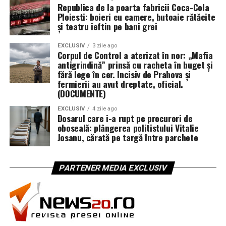
Republica de la poarta fabricii Coca-Cola
branduri coreene (Missha, Dr.Jart+ și altele) includ
Ploiesti: boieri cu camere, butoaie rătăcite
holograme, QR-uri sau stickere de autentificare care se
și teatru ieftin pe bani grei
pot verifica pe site-ul oficial sau printr-o aplicație. Un
fals fie nu le are, fie pică la verificare.
EXCLUSIV
3 zile ago
Corpul de Control a aterizat în nor: „Mafia
antigrindină” prinsă cu racheta în buget și
Calitatea ambalajului.
Logo centrat și simetric, fonturi
fără lege în cer. Incisiv de Prahova și
și culori consecvente, fără greșeli de ortografie,
fermierii au avut dreptate, oficial.
(DOCUMENTE)
materiale premium, print clar. Contrafacerile au adesea
logo-uri descentrate, texturi ieftine, typos.
EXCLUSIV
4 zile ago
Dosarul care i-a rupt pe procurori de
oboseală: plângerea politistului Vitalie
Textura și mirosul.
Un produs autentic are un profil
Josanu, cărată pe targă între parchete
senzorial predictibil — textura pe care brandul e
cunoscut că o are (esență apoasă, cremă „cushiony”, SPF
gel ușor) și un parfum subtil, nu agresiv. Dacă textura
PARTENER MEDIA EXCLUSIV
sau mirosul „nu se potrivesc”, e un semnal.
Prețul.
Poate cel mai bun detector. K-Beauty e
competitiv la preț, dar tot respectă costuri de
producție, export și retail. Dacă un ser viral e listat la o