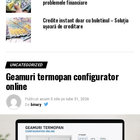
problemele financiare
Credite instant doar cu buletinul – Soluția
ușoară de creditare
UNCATEGORIZED
Geamuri termopan configurator
online
Publicat
acum 5 zile
pe
iulie 31, 2026
De
binary