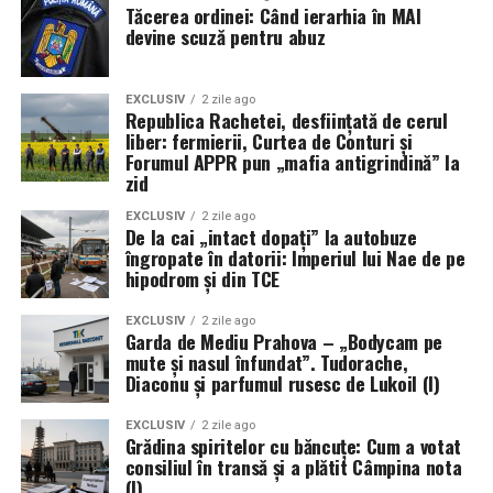
Tăcerea ordinei: Când ierarhia în MAI
pentru piața ta
devine scuză pentru abuz
Pe eticheta din România/UE vei găsi datele
importatorului sau ale „persoanei responsabile”. Asta
EXCLUSIV
2 zile ago
nu-ți spune direct originea, dar un brand coreean serios
Republica Rachetei, desființată de cerul
liber: fermierii, Curtea de Conturi și
ajunge la tine printr-un importator oficial. Poți verifica
Forumul APPR pun „mafia antigrindină” la
pe site-ul brandului dacă distribuitorul respectiv e
zid
recunoscut oficial — un semn de lanț de aprovizionare
EXCLUSIV
2 zile ago
curat.
De la cai „intact dopați” la autobuze
îngropate în datorii: Imperiul lui Nae de pe
De reținut
hipodrom și din TCE
Estetica nu e dovadă.
Un nume în engleză,
EXCLUSIV
2 zile ago
Garda de Mediu Prahova – „Bodycam pe
ingredientele „virale” (mucină, centella, orez) și
mute și nasul înfundat”. Tudorache,
ambalajul minimalist au fost normalizate de K-Beauty —
Diaconu și parfumul rusesc de Lukoil (I)
și copiate de branduri din toată lumea. Originea se
verifică din fapte: țara de fabricație, sediul brandului,
EXCLUSIV
2 zile ago
Grădina spiritelor cu băncuțe: Cum a votat
povestea reală a fondatorilor. Nu din „vibe”.
consiliul în transă și a plătit Câmpina nota
(I)