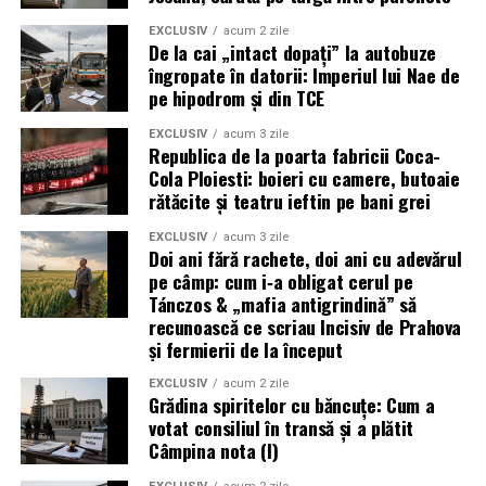
concluzia.
EXCLUSIV
acum 2 zile
De la cai „intact dopați” la autobuze
Pe scurt
îngropate în datorii: Imperiul lui Nae de
pe hipodrom și din TCE
Ca să recunoști un brand coreean
, nu te uita la cât de
EXCLUSIV
acum 3 zile
„coreean” arată — verifică originea reală: „Made in
Republica de la poarta fabricii Coca-
Korea”, sediul companiei, povestea fondatorilor, marca
Cola Ploiesti: boieri cu camere, butoaie
KC, Hangul-ul pe ambalaj.
rătăcite și teatru ieftin pe bani grei
Ca să te asiguri că produsul e autentic
, verifică batch
EXCLUSIV
acum 3 zile
Doi ani fără rachete, doi ani cu adevărul
code-ul și datele, QR/holograma, calitatea ambalajului,
pe câmp: cum i‑a obligat cerul pe
textura, prețul plauzibil comercial și, mai ales, cumpără
Tánczos & „mafia antigrindină” să
de la surse oficiale.
recunoască ce scriau Incisiv de Prahova
și fermierii de la început
Iar cea mai simplă protecție rămâne aceeași: cumpără de
EXCLUSIV
acum 2 zile
la un distribuitor de încredere. Când lanțul de
Grădina spiritelor cu băncuțe: Cum a
aprovizionare e curat, ambele întrebări de mai sus au
votat consiliul în transă și a plătit
deja răspuns.
Câmpina nota (I)