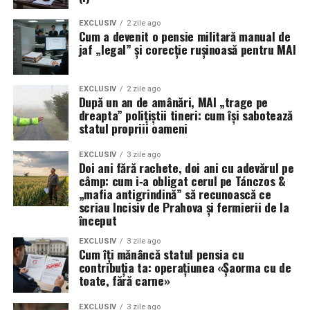
Partea 2: Este produsul coreean autentic sau fals?
EXCLUSIV
2 zile ago
Odată ce știi că brandul e chiar coreean, rămâne a doua
Cum a devenit o pensie militară manual de
jaf „legal” și corecție rușinoasă pentru MAI
întrebare — mai ales dacă ai cumpărat de la un vânzător
necunoscut. Popularitatea K-Beauty a atras și un val de
contrafaceri, în special la branduri-vedetă precum
EXCLUSIV
2 zile ago
După un an de amânări, MAI „trage pe
COSRX, Beauty of Joseon, Anua sau Missha.
dreapta” polițiștii tineri: cum își sabotează
statul propriii oameni
Iată la ce te uiți:
EXCLUSIV
3 zile ago
Codul de lot (batch code) și datele.
Produsele
Doi ani fără rachete, doi ani cu adevărul pe
autentice au un cod de lot alfanumeric, dată de
câmp: cum i‑a obligat cerul pe Tánczos &
„mafia antigrindină” să recunoască ce
fabricație și expirare, imprimate direct pe flacon sau
scriau Incisiv de Prahova și fermierii de la
cutie — nu doar lipite ca sticker adăugat ulterior.
început
Formatul diferă de la brand la brand, așa că un
EXCLUSIV
3 zile ago
plasament neobișnuit nu e automat un semn rău;
Cum îți mănâncă statul pensia cu
important e ca imprimarea să pară făcută în fabrică,
contribuția ta: operațiunea «Șaorma cu de
coerentă.
toate, fără carne»
QR code / hologramă / sticker de verificare.
Multe
EXCLUSIV
3 zile ago