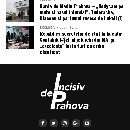
EXCLUSIV
acum 2 zile
Garda de Mediu Prahova – „Bodycam pe
mute și nasul înfundat”. Tudorache,
Diaconu și parfumul rusesc de Lukoil (I)
EXCLUSIV
acum 5 zile
Republica secretelor de stat la bucata:
Contabilul-Șef al jefuielii din MAI și
„excelența” lui în furt cu ordin
clasificat