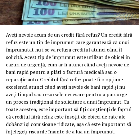
Aveți nevoie acum de un credit fără refuz? Un credit fără
refuz este un tip de împrumut care garantează că unui
împrumutat nu i se va refuza creditul atunci când îl
solicită. Acest tip de împrumut este utilizat de obicei în
cazuri de urgență, cum ar fi atunci când aveți nevoie de
bani rapid pentru a plăti o factură medicală sau o
reparație auto. Creditul fără refuz poate fi o opțiune
excelentă atunci când aveți nevoie de bani rapid și nu
aveți timpul sau resursele necesare pentru a parcurge
un proces tradițional de solicitare a unui împrumut. Cu
toate acestea, este important să fiți conștienți de faptul
că creditul fără refuz este însoțit de obicei de rate ale
dobânzii și comisioane ridicate, așa că este important să
înțelegeți riscurile înainte de a lua un împrumut.