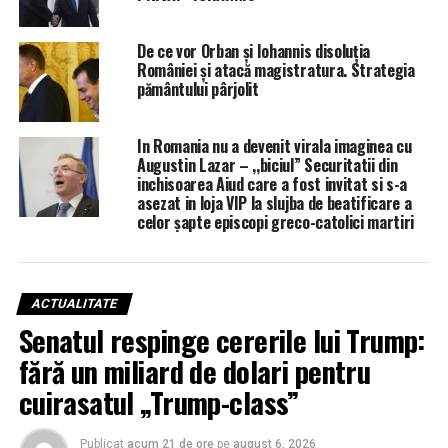
De ce vor Orban și Iohannis disoluția
României și atacă magistratura. Strategia
pământului pârjolit
In Romania nu a devenit virala imaginea cu
Augustin Lazar – ,,biciul” Securitatii din
inchisoarea Aiud care a fost invitat si s-a
asezat in loja VIP la slujba de beatificare a
celor șapte episcopi greco-catolici martiri
ACTUALITATE
Senatul respinge cererile lui Trump:
fără un miliard de dolari pentru
cuirasatul „Trump-class”
Publicat
acum 21 de ore
pe
august 6, 2026