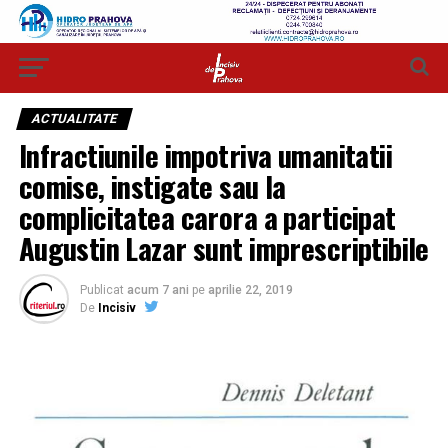
ACTUALITATE
Infractiunile impotriva umanitatii
comise, instigate sau la
complicitatea carora a participat
Augustin Lazar sunt imprescriptibile
Publicat
acum 7 ani
pe
aprilie 22, 2019
De
Incisiv