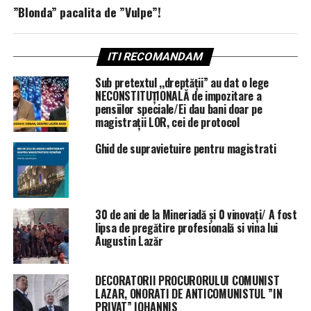
”Blonda” pacalita de ”Vulpe”!
ITI RECOMANDAM
Sub pretextul ,,dreptății” au dat o lege
NECONSTITUȚIONALĂ de impozitare a
pensiilor speciale/Ei dau bani doar pe
magistrații LOR, cei de protocol
Ghid de supravietuire pentru magistrati
30 de ani de la Mineriadă și 0 vinovați/ A fost
lipsa de pregătire profesională si vina lui
Augustin Lazăr
DECORATORII PROCURORULUI COMUNIST
LAZAR, ONORATI DE ANTICOMUNISTUL ”IN
PRIVAT” IOHANNIS