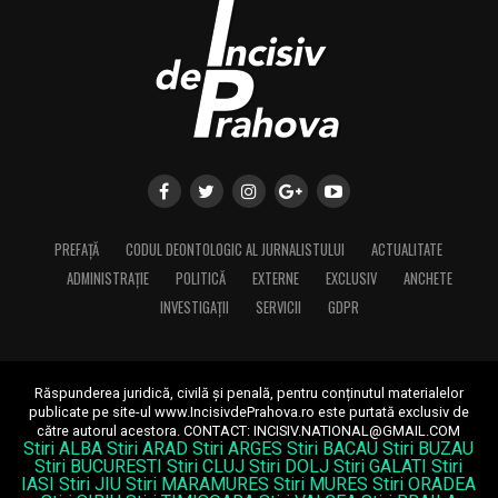
PREFAȚĂ
CODUL DEONTOLOGIC AL JURNALISTULUI
ACTUALITATE
ADMINISTRAȚIE
POLITICĂ
EXTERNE
EXCLUSIV
ANCHETE
INVESTIGAȚII
SERVICII
GDPR
Răspunderea juridică, civilă și penală, pentru conținutul materialelor
publicate pe site-ul www.IncisivdePrahova.ro este purtată exclusiv de
către autorul acestora.
CONTACT: INCISIV.NATIONAL@GMAIL.COM
Stiri ALBA
Stiri ARAD
Stiri ARGES
Stiri BACAU
Stiri BUZAU
Stiri BUCURESTI
Stiri CLUJ
Stiri DOLJ
Stiri GALATI
Stiri
IASI
Stiri JIU
Stiri MARAMURES
Stiri MURES
Stiri ORADEA