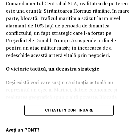
Comandamentul Central al SUA, realitatea de pe teren
este una cruntă: Strâmtoarea Hormuz rămâne, în mare
Dezvăluirea publică a acestor detalii, apărută inițial pe
parte, blocată. Traficul maritim a scăzut la un nivel
site-ul Ministerului Apărării, a provocat o undă de șoc
alarmant de 10% față de perioada de dinaintea
printre parlamentarii din opoziție. Partidul Democrat a
conflictului, un fapt strategic care l-a forțat pe
reacționat dur, acuzând guvernul condus de Giorgia
Președintele Donald Trump să suspende ordinele
Meloni că a trimis sute de soldați în zone de criză fără
pentru un atac militar masiv, în încercarea de a
un mandat clar și fără informarea prealabilă a
redeschide această arteră vitală prin negocieri.
legislativului. „Este o dovadă de lipsă de seriozitate
politică”, au afirmat reprezentanții opoziției, contestând
O victorie tactică, un dezastru strategic
legitimitatea modului în care a fost gestionată
operațiunea.
Deși există voci care susțin că situația actuală nu
reprezintă un eșec al Marinei, datele economice și
În replică, ministrul apărării, Guido Crosetto, a respins
realitatea geografică spun o altă poveste. Blocada
criticile, susținând că misiunea a fost aprobată încă din
asupra transporturilor iraniene prin strâmtoare a fost,
luna martie, în cadrul unei rezoluții care permitea
CITESTE IN CONTINUARE
într-adevăr, eficientă, punând o presiune imensă pe o
redistribuirea forțelor în regiunile geografice deja
economie deja șubredă. Totuși, această reușită este
autorizate. Totuși, amploarea tehnologică și riscul
umbrită de un adevăr incomod: Iranul nu a fost
operațional par să fi depășit așteptările multor aleși de
Aveți un PONT?
neutralizat. În prezent, orice navă care îndrăznește să
la Roma.