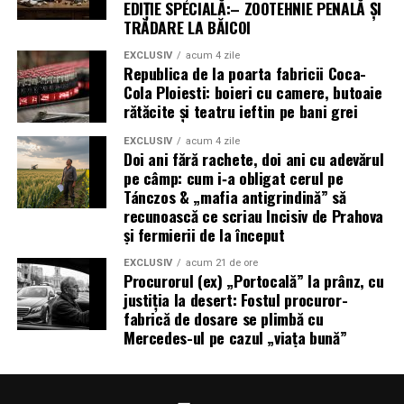
EDIȚIE SPECIALĂ:– ZOOTEHNIE PENALĂ ȘI
TRĂDARE LA BĂICOI
EXCLUSIV
acum 4 zile
Republica de la poarta fabricii Coca-
Cola Ploiesti: boieri cu camere, butoaie
rătăcite și teatru ieftin pe bani grei
EXCLUSIV
acum 4 zile
Doi ani fără rachete, doi ani cu adevărul
pe câmp: cum i‑a obligat cerul pe
Tánczos & „mafia antigrindină” să
recunoască ce scriau Incisiv de Prahova
și fermierii de la început
EXCLUSIV
acum 21 de ore
Procurorul (ex) „Portocală” la prânz, cu
justiția la desert: Fostul procuror-
fabrică de dosare se plimbă cu
Mercedes-ul pe cazul „viața bună”