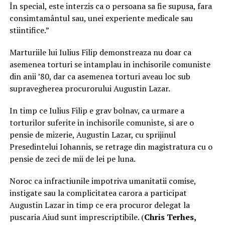
În special, este interzis ca o persoana sa fie supusa, fara
consimtamântul sau, unei experiente medicale sau
stiintifice.”
Marturiile lui Iulius Filip demonstreaza nu doar ca
asemenea torturi se intamplau in inchisorile comuniste
din anii ’80, dar ca asemenea torturi aveau loc sub
supravegherea procurorului Augustin Lazar.
In timp ce Iulius Filip e grav bolnav, ca urmare a
torturilor suferite in inchisorile comuniste, si are o
pensie de mizerie, Augustin Lazar, cu sprijinul
Presedintelui Iohannis, se retrage din magistratura cu o
pensie de zeci de mii de lei pe luna.
Noroc ca infractiunile impotriva umanitatii comise,
instigate sau la complicitatea carora a participat
Augustin Lazar in timp ce era procuror delegat la
puscaria Aiud sunt imprescriptibile. (
Chris Terhes,