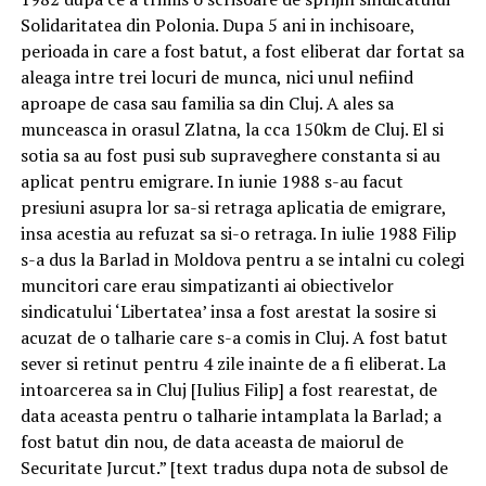
Solidaritatea din Polonia. Dupa 5 ani in inchisoare,
perioada in care a fost batut, a fost eliberat dar fortat sa
aleaga intre trei locuri de munca, nici unul nefiind
aproape de casa sau familia sa din Cluj. A ales sa
munceasca in orasul Zlatna, la cca 150km de Cluj. El si
sotia sa au fost pusi sub supraveghere constanta si au
aplicat pentru emigrare. In iunie 1988 s-au facut
presiuni asupra lor sa-si retraga aplicatia de emigrare,
insa acestia au refuzat sa si-o retraga. In iulie 1988 Filip
s-a dus la Barlad in Moldova pentru a se intalni cu colegi
muncitori care erau simpatizanti ai obiectivelor
sindicatului ‘Libertatea’ insa a fost arestat la sosire si
acuzat de o talharie care s-a comis in Cluj. A fost batut
sever si retinut pentru 4 zile inainte de a fi eliberat. La
intoarcerea sa in Cluj [Iulius Filip] a fost rearestat, de
data aceasta pentru o talharie intamplata la Barlad; a
fost batut din nou, de data aceasta de maiorul de
Securitate Jurcut.” [text tradus dupa nota de subsol de