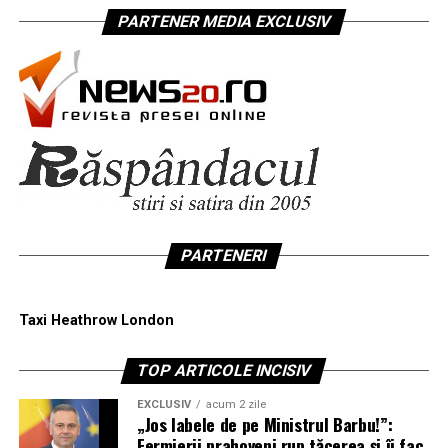
PARTENER MEDIA EXCLUSIV
PARTENERI
Taxi Heathrow London
TOP ARTICOLE INCISIV
EXCLUSIV
acum 2 zile
„Jos labele de pe Ministrul Barbu!”:
Fermierii prahoveni rup tăcerea și îi fac