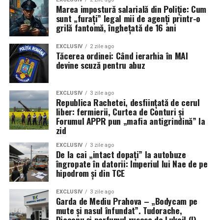
Marea impostură salarială din Poliție: Cum
sunt „furați” legal mii de agenți printr-o
grilă fantomă, înghețată de 16 ani
EXCLUSIV
2 zile ago
Tăcerea ordinei: Când ierarhia în MAI
devine scuză pentru abuz
EXCLUSIV
3 zile ago
Republica Rachetei, desființată de cerul
liber: fermierii, Curtea de Conturi și
Forumul APPR pun „mafia antigrindină” la
zid
EXCLUSIV
3 zile ago
De la cai „intact dopați” la autobuze
îngropate în datorii: Imperiul lui Nae de pe
hipodrom și din TCE
EXCLUSIV
3 zile ago
Garda de Mediu Prahova – „Bodycam pe
mute și nasul înfundat”. Tudorache,
Diaconu și parfumul rusesc de Lukoil (I)