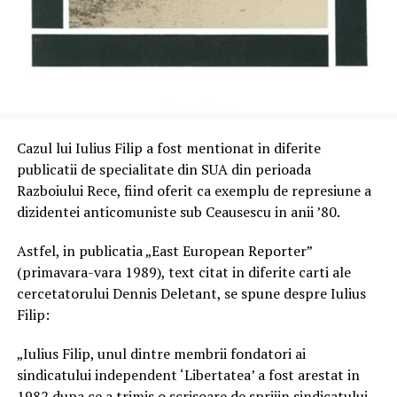
Cazul lui Iulius Filip a fost mentionat in diferite
publicatii de specialitate din SUA din perioada
Razboiului Rece, fiind oferit ca exemplu de represiune a
dizidentei anticomuniste sub Ceausescu in anii ’80.
Astfel, in publicatia „East European Reporter”
(primavara-vara 1989), text citat in diferite carti ale
cercetatorului Dennis Deletant, se spune despre Iulius
Filip:
„Iulius Filip, unul dintre membrii fondatori ai
sindicatului independent ‘Libertatea’ a fost arestat in
1982 dupa ce a trimis o scrisoare de sprijin sindicatului