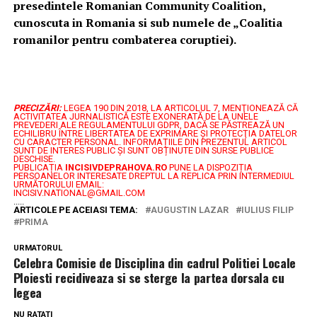
presedintele Romanian Community Coalition,
cunoscuta in Romania si sub numele de „Coalitia
romanilor pentru combaterea coruptiei).
PRECIZĂRI:
LEGEA 190 DIN 2018, LA ARTICOLUL 7, MENŢIONEAZĂ CĂ
ACTIVITATEA JURNALISTICĂ ESTE EXONERATĂ DE LA UNELE
PREVEDERI ALE REGULAMENTULUI GDPR, DACĂ SE PĂSTREAZĂ UN
ECHILIBRU ÎNTRE LIBERTATEA DE EXPRIMARE ŞI PROTECŢIA DATELOR
CU CARACTER PERSONAL.
INFORMAȚIILE DIN PREZENTUL ARTICOL
SUNT DE INTERES PUBLIC ȘI SUNT OBȚINUTE DIN SURSE PUBLICE
DESCHISE.
PUBLICAȚIA
INCISIVDEPRAHOVA.RO
PUNE LA DISPOZIȚIA
PERSOANELOR INTERESATE DREPTUL LA REPLICA PRIN INTERMEDIUL
URMĂTORULUI EMAIL:
INCISIV.NATIONAL@GMAIL.COM
.....
ARTICOLE PE ACEIASI TEMA:
AUGUSTIN LAZAR
IULIUS FILIP
PRIMA
URMATORUL
Celebra Comisie de Disciplina din cadrul Politiei Locale
Ploiesti recidiveaza si se sterge la partea dorsala cu
legea
NU RATATI