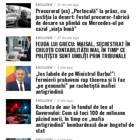
EXCLUSIV
21 de ore ago
Procurorul (ex) „Portocală” la prânz, cu
Istoria navală ne învață că, în ambele Războaie
justiția la desert: Fostul procuror-fabrică
Mondiale, aliații au fost reticenți în a adopta sistemul
de dosare se plimbă cu Mercedes-ul pe
cazul „viața bună”
convoaielor, preferând să „vâneze” amenințarea. În
ambele cazuri, strategia a eșuat catastrofal până când s-
EXCLUSIV
21 de ore ago
FEUDA LUI GRECU: MAISAL, SECHESTRAT ÎN
a revenit la escortarea directă. Astăzi, Marina pare să
CHILOȚII CONTABILITĂȚII MAI, ÎN TIMP CE
repete aceleași greșeli, încercând să creeze „coridoare
POLIȚIȘTII SUNT UMILIȚI PRIN TRIBUNALE
sigure” de la distanță, o tactică ce nu a reușit să
convingă armatorii să își trimită navele la apă.
EXCLUSIV
2 zile ago
„Jos labele de pe Ministrul Barbu!”:
Fermierii prahoveni rup tăcerea și îi fac
După cinci luni de conflict, concluzia este ineluctabilă: o
„pe genunchi” pe rachetiștii mafiei
strâmtoare blocată sub ochii unei flote de 290 de nave și
antigrindină
345.000 de marinari este, prin definiție, un eșec naval.
Până când această problemă nu va fi diagnosticată și
EXCLUSIV
2 zile ago
Racheta de aur în fondul de ten al
rezolvată, supremația maritimă a SUA rămâne doar un
Guvernului: Cum să toci 100 de milioane
concept teoretic, în timp ce 500 de nave comerciale
păzind norii, în timp ce „mafia
antigrindină” bombardează doar bugetul de
stau blocate, așteptând o siguranță care nu mai vine.
stat
EXCLUSIV
2 zile ago