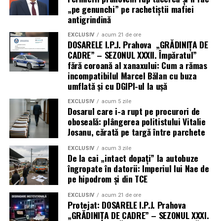
„pe genunchi” pe rachetiștii mafiei
antigrindină
EXCLUSIV
acum 21 de ore
DOSARELE I.P.J. Prahova „GRĂDINIȚA DE
CADRE” – SEZONUL XXXII. Împăratul”
fără coroană al xanaxului: Cum a rămas
incompatibilul Marcel Bălan cu buza
umflată și cu DGIPI-ul la ușă
EXCLUSIV
acum 5 zile
Dosarul care i-a rupt pe procurori de
oboseală: plângerea politistului Vitalie
Josanu, cărată pe targă între parchete
EXCLUSIV
acum 3 zile
De la cai „intact dopați” la autobuze
îngropate în datorii: Imperiul lui Nae de
pe hipodrom și din TCE
EXCLUSIV
acum 21 de ore
Protejat: DOSARELE I.P.J. Prahova
„GRĂDINIȚA DE CADRE” – SEZONUL XXXI.