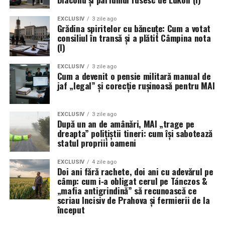
EXCLUSIV
3 zile ago
Grădina spiritelor cu băncuțe: Cum a votat
consiliul în transă și a plătit Câmpina nota
(I)
EXCLUSIV
3 zile ago
Cum a devenit o pensie militară manual de
jaf „legal” și corecție rușinoasă pentru MAI
EXCLUSIV
3 zile ago
După un an de amânări, MAI „trage pe
dreapta” polițiștii tineri: cum își sabotează
statul propriii oameni
EXCLUSIV
4 zile ago
Doi ani fără rachete, doi ani cu adevărul pe
câmp: cum i‑a obligat cerul pe Tánczos &
„mafia antigrindină” să recunoască ce
scriau Incisiv de Prahova și fermierii de la
început