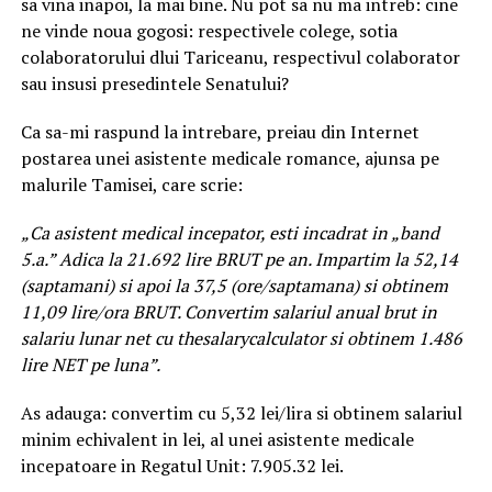
sa vina inapoi, la mai bine. Nu pot sa nu ma intreb: cine
ne vinde noua gogosi: respectivele colege, sotia
colaboratorului dlui Tariceanu, respectivul colaborator
sau insusi presedintele Senatului?
Ca sa-mi raspund la intrebare, preiau din Internet
postarea unei asistente medicale romance, ajunsa pe
malurile Tamisei, care scrie:
„Ca asistent medical incepator, esti incadrat in „band
5.a.” Adica la 21.692 lire BRUT pe an. Impartim la 52,14
(saptamani) si apoi la 37,5 (ore/saptamana) si obtinem
11,09 lire/ora BRUT. Convertim salariul anual brut in
salariu lunar net cu thesalarycalculator si obtinem 1.486
lire NET pe luna”.
As adauga: convertim cu 5,32 lei/lira si obtinem salariul
minim echivalent in lei, al unei asistente medicale
incepatoare in Regatul Unit: 7.905.32 lei.