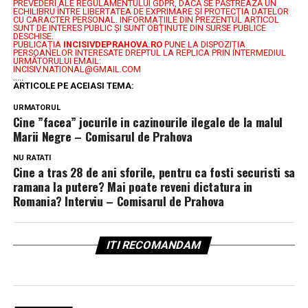
PREVEDERI ALE REGULAMENTULUI GDPR, DACĂ SE PĂSTREAZĂ UN
ECHILIBRU ÎNTRE LIBERTATEA DE EXPRIMARE ŞI PROTECŢIA DATELOR
CU CARACTER PERSONAL.
INFORMAȚIILE DIN PREZENTUL ARTICOL
SUNT DE INTERES PUBLIC ȘI SUNT OBȚINUTE DIN SURSE PUBLICE
DESCHISE.
PUBLICAȚIA
INCISIVDEPRAHOVA.RO
PUNE LA DISPOZIȚIA
PERSOANELOR INTERESATE DREPTUL LA REPLICA PRIN INTERMEDIUL
URMĂTORULUI EMAIL:
INCISIV.NATIONAL@GMAIL.COM
.....
ARTICOLE PE ACEIASI TEMA:
URMATORUL
Cine ”facea” jocurile in cazinourile ilegale de la malul
Marii Negre – Comisarul de Prahova
NU RATATI
Cine a tras 28 de ani sforile, pentru ca fosti securisti sa
ramana la putere? Mai poate reveni dictatura in
Romania? Interviu – Comisarul de Prahova
ITI RECOMANDAM