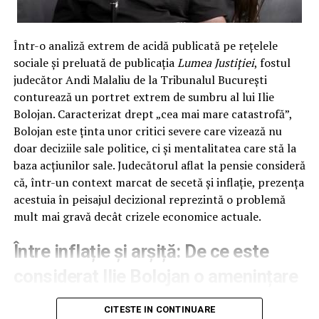
Poliției
Din nefericire pentru acești „antrenori de credite”,
Într-o analiză extrem de acidă publicată pe rețelele
planul lor s-a izbit frontal de realitatea dură a cătușelor.
sociale și preluată de publicația
Lumea Justiției
, fostul
Sesizați de victimă, care a avut prezența de spirit
judecător Andi Malaliu de la Tribunalul București
necesară într-un moment critic, polițiștii din Capitală au
conturează un portret extrem de sumbru al lui Ilie
trecut la treabă. Nu cu vorbe, ci cu fapte. Au înțeles
Bolojan. Caracterizat drept „cea mai mare catastrofă”,
instantaneu mecanismul infracțional și au pregătit
Bolojan este ținta unor critici severe care vizează nu
„scena” pentru actul final: flagrantul.
doar deciziile sale politice, ci și mentalitatea care stă la
În momentul în care escrocii au întins mâna cu
baza acțiunilor sale. Judecătorul aflat la pensie consideră
nerușinare după plicul ce conținea cei 50.000 de lei,
că, într-un context marcat de secetă și inflație, prezența
„curierii” au primit o surpriză pe care nu o vor uita prea
acestuia în peisajul decizional reprezintă o problemă
curând. În loc de bancnote foșnitoare, au simțit pe
mult mai gravă decât crizele economice actuale.
încheieturi metalul rece al cătușelor. Polițiștii i-au
Între inflație și arșiță: De ce este
imobilizat fulgerător, iar cercetările nu s-au oprit la
simplii pioni; a fost identificat rapid și un al treilea
considerat Ilie Bolojan o amenințare
membru al grupării, demonstrând că rețeaua lor era la
mai mare decât criza economică
fel de șubredă ca și moralitatea lor.
CITESTE IN CONTINUARE