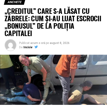
ANCHETE
„CREDITUL” CARE S-A LĂSAT CU
ZĂBRELE: CUM ȘI-AU LUAT ESCROCII
„BONUSUL” DE LA POLIȚIA
CAPITALEI
Publicat
acum o oră
pe
august 8, 2026
De
Incisiv