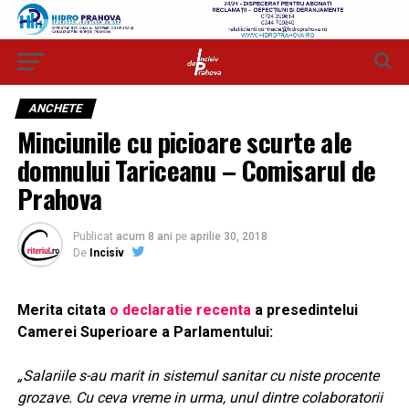
ANCHETE
Minciunile cu picioare scurte ale
domnului Tariceanu – Comisarul de
Prahova
Publicat
acum 8 ani
pe
aprilie 30, 2018
De
Incisiv
Merita citata
o declaratie recenta
a presedintelui
Camerei Superioare a Parlamentului:
„Salariile s-au marit in sistemul sanitar cu niste procente
grozave. Cu ceva vreme in urma, unul dintre colaboratorii