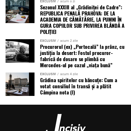
EXCLUSIV
acum o zi
Sezonul XXXIII al „Grădiniței de Cadre”:
REPUBLICA PENALĂ PRAHOVA: DE LA
ACADEMIA DE CĂMĂTĂRIE, LA PUMNI ÎN
GURA COPIILOR SUB PRIVIREA BLÂNDĂ A
POLIȚIEI
EXCLUSIV
acum 2 zile
Procurorul (ex) „Portocală” la prânz, cu
justiția la desert: Fostul procuror-
fabrică de dosare se plimbă cu
Mercedes-ul pe cazul „viața bună”
EXCLUSIV
acum 4 zile
Grădina spiritelor cu băncuțe: Cum a
votat consiliul în transă și a plătit
Câmpina nota (I)