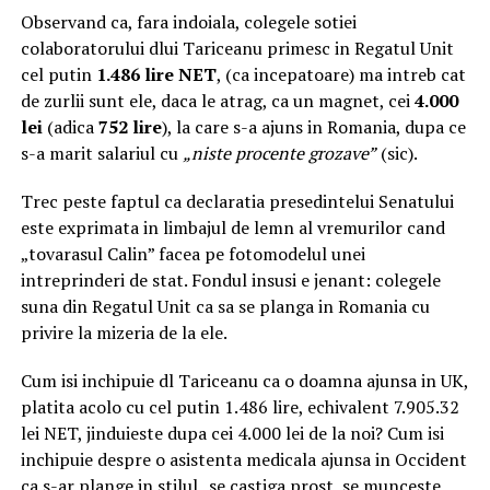
Observand ca, fara indoiala, colegele sotiei
colaboratorului dlui Tariceanu primesc in Regatul Unit
cel putin
1.486 lire NET
, (ca incepatoare) ma intreb cat
de zurlii sunt ele, daca le atrag, ca un magnet, cei
4.000
lei
(adica
752 lire
), la care s-a ajuns in Romania, dupa ce
s-a marit salariul cu
„niste procente grozave”
(sic).
Trec peste faptul ca declaratia presedintelui Senatului
este exprimata in limbajul de lemn al vremurilor cand
„tovarasul Calin” facea pe fotomodelul unei
intreprinderi de stat. Fondul insusi e jenant: colegele
suna din Regatul Unit ca sa se planga in Romania cu
privire la mizeria de la ele.
Cum isi inchipuie dl Tariceanu ca o doamna ajunsa in UK,
platita acolo cu cel putin 1.486 lire, echivalent 7.905.32
lei NET, jinduieste dupa cei 4.000 lei de la noi? Cum isi
inchipuie despre o asistenta medicala ajunsa in Occident
ca s-ar plange in stilul „se castiga prost, se munceste