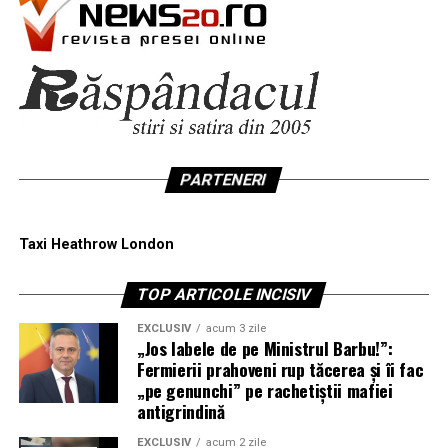
PARTENERI
Taxi Heathrow London
TOP ARTICOLE INCISIV
EXCLUSIV
acum 3 zile
„Jos labele de pe Ministrul Barbu!”:
Fermierii prahoveni rup tăcerea și îi fac
„pe genunchi” pe rachetiștii mafiei
antigrindină
EXCLUSIV
acum 2 zile