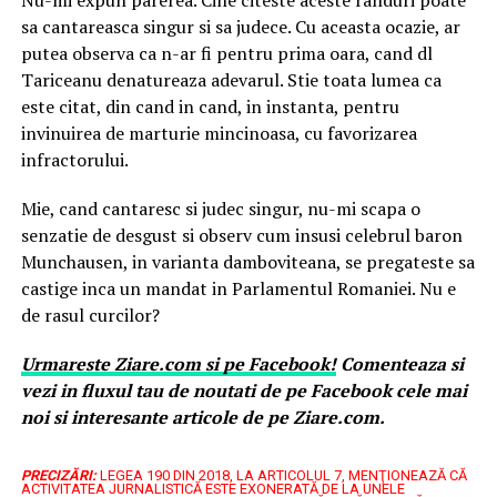
Nu-mi expun parerea. Cine citeste aceste randuri poate
sa cantareasca singur si sa judece. Cu aceasta ocazie, ar
putea observa ca n-ar fi pentru prima oara, cand dl
Tariceanu denatureaza adevarul. Stie toata lumea ca
este citat, din cand in cand, in instanta, pentru
invinuirea de marturie mincinoasa, cu favorizarea
infractorului.
Mie, cand cantaresc si judec singur, nu-mi scapa o
senzatie de desgust si observ cum insusi celebrul baron
Munchausen, in varianta damboviteana, se pregateste sa
castige inca un mandat in Parlamentul Romaniei. Nu e
de rasul curcilor?
Urmareste
Ziare.
com
si pe Facebook!
Comenteaza si
vezi in fluxul tau de noutati de pe Facebook cele mai
noi si interesante articole de pe Ziare.com.
PRECIZĂRI:
LEGEA 190 DIN 2018, LA ARTICOLUL 7, MENŢIONEAZĂ CĂ
ACTIVITATEA JURNALISTICĂ ESTE EXONERATĂ DE LA UNELE