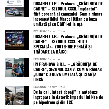
DOSARELE I.P.J. Prahova „GRĂDINIȚA DE
CADRE” – SEZONUL XXXII. Împăratul”
fără coroană al xanaxului: Cum a rămas
incompatibilul Marcel Bălan cu buza
umflată și cu DGIPI-ul la ușă
EXCLUSIV
acum 2 zile
DOSARELE I.P.J. Prahova „GRĂDINIȚA DE
CADRE” – SEZONUL XXXI. EDIȚIE
SPECIALĂ:– ZOOTEHNIE PENALĂ ȘI
TRĂDARE LA BĂICOI
EXCLUSIV
acum o zi
IPJ PRAHOVA S.R.L. – „GRĂDINIȚA DE
CADRE”, SEZONUL XXXIV: CUM A RĂMAS
„IUDA” CU BUZA UMFLATĂ ȘI CLANȚA
LINSĂ
EXCLUSIV
acum 4 zile
De la cai „intact dopați” la autobuze
îngropate în datorii: Imperiul lui Nae de
pe hipodrom și din TCE