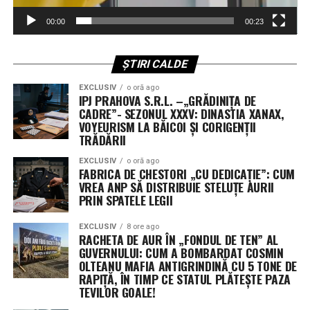
funcția de Președinte executiv.
00:00
00:23
Și pentru ca tabloul să fie complet „academic”, Prim-
vicepreședinte este nimeni altul decât Tudorel Toader.
ȘTIRI CALDE
Da, ați citit bine! Omul care a redefinit concepte juridice
întregi stă la dreapta puterii în ARSP, asigurându-se că
EXCLUSIV
o oră ago
IPJ PRAHOVA S.R.L. –„GRĂDINIȚA DE
„știința” se face ca la carte – cartea lor de vizită, desigur.
CADRE”- SEZONUL XXXV: DINASTIA XANAX,
VOYEURISM LA BĂICOI ȘI CORIGENȚII
Armata de „Vipi” și Cenzorii: Un
TRĂDĂRII
Consiliu Director mai mare decât o
EXCLUSIV
o oră ago
FABRICA DE CHESTORI „CU DEDICAȚIE”: CUM
primărie de comună
VREA ANP SĂ DISTRIBUIE STELUȚE AURII
PRIN SPATELE LEGII
Dacă v-ați fi imaginat că o asociație se conduce cu doi-
trei oameni, vă înșelați amarnic. Setea de funcții este
EXCLUSIV
8 ore ago
RACHETA DE AUR ÎN „FONDUL DE TEN” AL
atât de mare încât Consiliul Director al ARSP a fost
GUVERNULUI: CUM A BOMBARDAT COSMIN
„extins” chirurgical, de la 15 la 18 membri. Că doar e loc
OLTEANU MAFIA ANTIGRINDINĂ CU 5 TONE DE
RAPIȚĂ, ÎN TIMP CE STATUL PLĂTEȘTE PAZA
pentru toată lumea sub soarele dreptului penal!
TEVILOR GOALE!
Departamentele sunt împărțite cu o precizie de