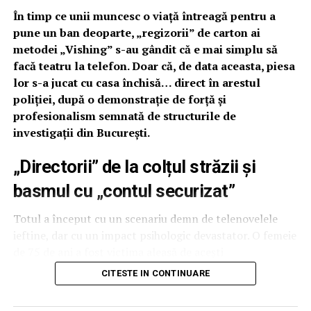
În timp ce unii muncesc o viață întreagă pentru a
pune un ban deoparte, „regizorii” de carton ai
metodei „Vishing” s-au gândit că e mai simplu să
facă teatru la telefon. Doar că, de data aceasta, piesa
lor s-a jucat cu casa închisă… direct în arestul
poliției, după o demonstrație de forță și
profesionalism semnată de structurile de
investigații din București.
„Directorii” de la colțul străzii și
basmul cu „contul securizat”
Totul a început cu un scenariu demn de telenovelele
ieftine, dar cu un impact psihologic devastator. O femeie
de 75 de ani a fost victima aleasă de acești
„profesioniști” ai manipulării care, după cum dezvăluie
CITESTE IN CONTINUARE
Sindicatul Europol
, au pus în scenă o suită de apeluri
menite să bage spaima în orice om de bună-credință. Mai