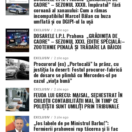
la bunul mers al științei penale, în timp ce Comisia de
CADRE” – SEZONUL XXXII. Împăratul” fără
coroană al xanaxului: Cum a rămas
cenzori, formată din Petrică Anton, Alexandra Bazon și
incompatibilul Marcel Bălan cu buza
Bianca-Denisa Grigorie, stă cu ochii pe cifre.
umflată și cu DGIPI-ul la ușă
În concluzie, ARSP s-a transformat într-o veritabilă
EXCLUSIV
2 zile ago
DOSARELE I.P.J. Prahova „GRĂDINIȚA DE
fortăreață a titlurilor, unde „promovarea” este
CADRE” – SEZONUL XXXI. EDIȚIE SPECIALĂ:–
cuvântul de ordine, iar „rotația cadrelor” este sport
ZOOTEHNIE PENALĂ ȘI TRĂDARE LA BĂICOI
național. Rămâne de văzut dacă dincolo de aceste
numiri pompoase, știința penală va progresa sau
EXCLUSIV
2 zile ago
Procurorul (ex) „Portocală” la prânz, cu
dacă asociația va rămâne doar un club exclusivist
justiția la desert: Fostul procuror-fabrică
unde „greii” își dau diplome unii altora, sub privirile
de dosare se plimbă cu Mercedes-ul pe
admirative ale unei audiențe care încă mai crede că
cazul „viața bună”
funcția face pe om, și nu invers. (Irinel I.).
EXCLUSIV
2 zile ago
FEUDA LUI GRECU: MAISAL, SECHESTRAT ÎN
CHILOȚII CONTABILITĂȚII MAI, ÎN TIMP CE
POLIȚIȘTII SUNT UMILIȚI PRIN TRIBUNALE
EXCLUSIV
3 zile ago
„Jos labele de pe Ministrul Barbu!”:
Fermierii prahoveni rup tăcerea și îi fac