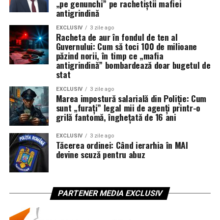
„pe genunchi” pe rachetiștii mafiei
antigrindină
EXCLUSIV
3 zile ago
Racheta de aur în fondul de ten al
Guvernului: Cum să toci 100 de milioane
păzind norii, în timp ce „mafia
antigrindină” bombardează doar bugetul de
stat
EXCLUSIV
3 zile ago
Marea impostură salarială din Poliție: Cum
sunt „furați” legal mii de agenți printr-o
grilă fantomă, înghețată de 16 ani
EXCLUSIV
3 zile ago
Tăcerea ordinei: Când ierarhia în MAI
devine scuză pentru abuz
PARTENER MEDIA EXCLUSIV