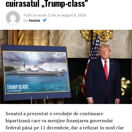
cuirasatul „Trump-class”
Publicat
acum 2 ore
pe
august 6, 2026
De
Incisiv
Senatul a prezentat o rezoluție de continuare
bipartizană care va menține finanțarea guvernului
federal până pe 11 decembrie, dar a refuzat în mod clar