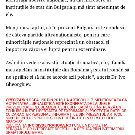
instituțiile de stat din Bulgaria și mă simt amenințat de
ele.
Menționez faptul, că în prezent Bulgaria este condusă
de câteva partide ultranaționaliste, pentru care
minoritățile naționale reprezintă un obstacol și
împotriva cărora ei luptă pentru exterminare.
Având în vedere această situație dramatică, eu și familia
mea apelăm la instituțiile din România și statul român să
ne sprijine și să mi se acorde azil politic.”, a scris Dr. Ivo
Gheorghiev.
PRECIZĂRI:
LEGEA 190 DIN 2018, LA ARTICOLUL 7, MENŢIONEAZĂ CĂ
ACTIVITATEA JURNALISTICĂ ESTE EXONERATĂ DE LA UNELE
PREVEDERI ALE REGULAMENTULUI GDPR, DACĂ SE PĂSTREAZĂ UN
ECHILIBRU ÎNTRE LIBERTATEA DE EXPRIMARE ŞI PROTECŢIA DATELOR
CU CARACTER PERSONAL.
INFORMAȚIILE DIN PREZENTUL ARTICOL
SUNT DE INTERES PUBLIC ȘI SUNT OBȚINUTE DIN SURSE PUBLICE
DESCHISE.
PUBLICAȚIA
INCISIVDEPRAHOVA.RO
PUNE LA DISPOZIȚIA
PERSOANELOR INTERESATE DREPTUL LA REPLICA PRIN INTERMEDIUL
URMĂTORULUI EMAIL: