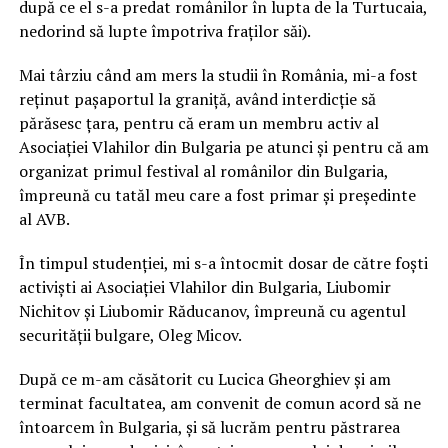
după ce el s-a predat românilor în lupta de la Turtucaia,
nedorind să lupte împotriva fraților săi).
Mai târziu când am mers la studii în România, mi-a fost
reținut pașaportul la graniță, având interdicție să
părăsesc țara, pentru că eram un membru activ al
Asociației Vlahilor din Bulgaria pe atunci și pentru că am
organizat primul festival al românilor din Bulgaria,
împreună cu tatăl meu care a fost primar și președinte
al AVB.
În timpul studenției, mi s-a întocmit dosar de către foști
activiști ai Asociației Vlahilor din Bulgaria, Liubomir
Nichitov și Liubomir Răducanov, împreună cu agentul
securității bulgare, Oleg Micov.
După ce m-am căsătorit cu Lucica Gheorghiev și am
terminat facultatea, am convenit de comun acord să ne
întoarcem în Bulgaria, și să lucrăm pentru păstrarea