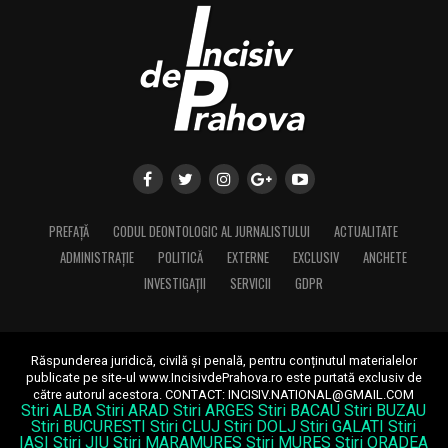
PREFAȚĂ
CODUL DEONTOLOGIC AL JURNALISTULUI
ACTUALITATE
ADMINISTRAȚIE
POLITICĂ
EXTERNE
EXCLUSIV
ANCHETE
INVESTIGAȚII
SERVICII
GDPR
Răspunderea juridică, civilă și penală, pentru conținutul materialelor
publicate pe site-ul www.IncisivdePrahova.ro este purtată exclusiv de
către autorul acestora.
CONTACT: INCISIV.NATIONAL@GMAIL.COM
Stiri ALBA
Stiri ARAD
Stiri ARGES
Stiri BACAU
Stiri BUZAU
Stiri BUCURESTI
Stiri CLUJ
Stiri DOLJ
Stiri GALATI
Stiri
IASI
Stiri JIU
Stiri MARAMURES
Stiri MURES
Stiri ORADEA