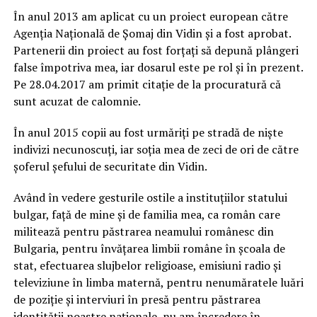
În anul 2013 am aplicat cu un proiect european către
Agenția Națională de Șomaj din Vidin și a fost aprobat.
Partenerii din proiect au fost forțați să depună plângeri
false împotriva mea, iar dosarul este pe rol și în prezent.
Pe 28.04.2017 am primit citație de la procuratură că
sunt acuzat de calomnie.
În anul 2015 copii au fost urmăriți pe stradă de niște
indivizi necunoscuți, iar soția mea de zeci de ori de către
șoferul șefului de securitate din Vidin.
Având în vedere gesturile ostile a instituțiilor statului
bulgar, față de mine și de familia mea, ca român care
militează pentru păstrarea neamului românesc din
Bulgaria, pentru învățarea limbii române în școala de
stat, efectuarea slujbelor religioase, emisiuni radio și
televiziune în limba maternă, pentru nenumăratele luări
de poziție și interviuri în presă pentru păstrarea
identității noastre naționale, nu am încredere în