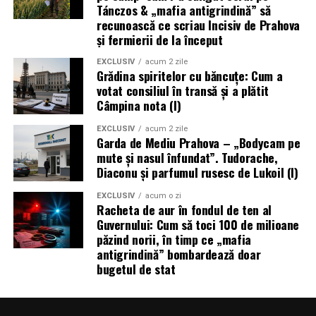
Tánczos & „mafia antigrindină” să
recunoască ce scriau Incisiv de Prahova
și fermierii de la început
EXCLUSIV
acum 2 zile
Grădina spiritelor cu băncuțe: Cum a
votat consiliul în transă și a plătit
Câmpina nota (I)
EXCLUSIV
acum 2 zile
Garda de Mediu Prahova – „Bodycam pe
mute și nasul înfundat”. Tudorache,
Diaconu și parfumul rusesc de Lukoil (I)
EXCLUSIV
acum o zi
Racheta de aur în fondul de ten al
Guvernului: Cum să toci 100 de milioane
păzind norii, în timp ce „mafia
antigrindină” bombardează doar
bugetul de stat