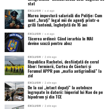
stau blocate, așteptând o siguranță care nu mai vine.
stat
EXCLUSIV
o zi ago
Marea impostură salarială din Poliție: Cum
sunt „furați” legal mii de agenți printr-o
grilă fantomă, înghețată de 16 ani
EXCLUSIV
o zi ago
Tăcerea ordinei: Când ierarhia în MAI
devine scuză pentru abuz
EXCLUSIV
2 zile ago
Republica Rachetei, desființată de cerul
liber: fermierii, Curtea de Conturi și
Forumul APPR pun „mafia antigrindină” la
zid
EXCLUSIV
2 zile ago
De la cai „intact dopați” la autobuze
îngropate în datorii: Imperiul lui Nae de pe
hipodrom și din TCE
EXCLUSIV
2 zile ago