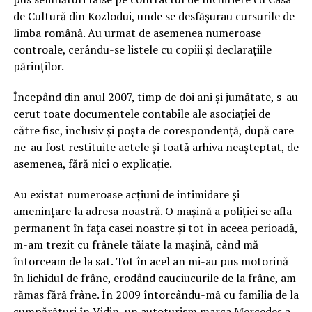
de Cultură din Kozlodui, unde se desfășurau cursurile de
limba română. Au urmat de asemenea numeroase
controale, cerându-se listele cu copiii și declarațiile
părinților.
Începând din anul 2007, timp de doi ani și jumătate, s-au
cerut toate documentele contabile ale asociației de
către fisc, inclusiv și poșta de corespondență, după care
ne-au fost restituite actele și toată arhiva neașteptat, de
asemenea, fără nici o explicație.
Au existat numeroase acțiuni de intimidare și
amenințare la adresa noastră. O mașină a poliției se afla
permanent în fața casei noastre și tot în aceea perioadă,
m-am trezit cu frânele tăiate la mașină, când mă
întorceam de la sat. Tot în acel an mi-au pus motorină
în lichidul de frâne, erodând cauciucurile de la frâne, am
rămas fără frâne. În 2009 întorcându-mă cu familia de la
cumpărături în Vidin, un autoturism marca Mercedes a