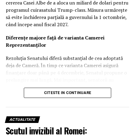
cererea Casei Albe de a aloca un miliard de dolari pentru
programul cuirasatului Trump-class. Măsura urmărește
să evite închiderea parțială a guvernului la 1 octombrie,
când începe anul fiscal 2027.
Diferențe majore față de varianta Camerei
Reprezentanților
Rezoluția Senatului diferă substanțial de cea adoptată
deja de Cameră. În timp ce varianta Camerei asigură
finanțare doar până pe 4 decembrie, Senatul propune o
prelungire mai lungă. Mai important, senatorii au
respins majoritatea cererilor de excepții bugetare
CITESTE IN CONTINUARE
(anomalii) solicitate de Pentagon, în special cele legate
de apărare.
Respingerea finanțării pentru cuirasatul Trump-
ACTUALITATE
class
Scutul invizibil al Romei: