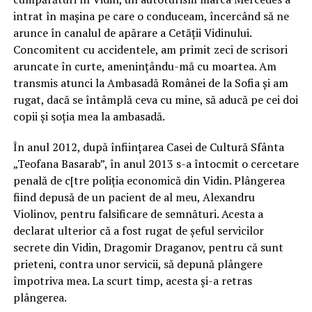
intrat în mașina pe care o conduceam, încercând să ne
arunce în canalul de apărare a Cetății Vidinului.
Concomitent cu accidentele, am primit zeci de scrisori
aruncate în curte, amenințându-mă cu moartea. Am
transmis atunci la Ambasadă Românei de la Sofia și am
rugat, dacă se întâmplă ceva cu mine, să aducă pe cei doi
copii și soția mea la ambasadă.
În anul 2012, după înființarea Casei de Cultură Sfânta
„Teofana Basarab”, în anul 2013 s-a întocmit o cercetare
penală de c[tre poliția economică din Vidin. Plângerea
fiind depusă de un pacient de al meu, Alexandru
Violinov, pentru falsificare de semnături. Acesta a
declarat ulterior că a fost rugat de șeful servicilor
secrete din Vidin, Dragomir Draganov, pentru că sunt
prieteni, contra unor servicii, să depună plângere
împotriva mea. La scurt timp, acesta și-a retras
plângerea.