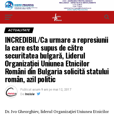
ACTUALITATE
INCREDIBIL/Ca urmare a represiunii
la care este supus de către
securitatea bulgară, Liderul
Organizației Uniunea Etnicilor
Români din Bulgaria solicită statului
român, azil politic
Publicat
acum 9 ani
pe
mai 12, 2017
De
Incisiv
Dr. Ivo Gheorghiev, liderul Organizației Uniunea Etnicilor