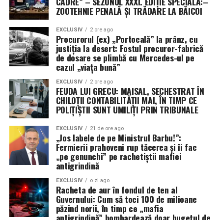
CADRE” – SEZONUL XXXI. EDIȚIE SPECIALĂ:–
ta principală este menținerea căilor navigabile deschise.
ZOOTEHNIE PENALĂ ȘI TRĂDARE LA BĂICOI
Lecția istoriei și eșecul tactic al noii ere
EXCLUSIV
2 ore ago
Procurorul (ex) „Portocală” la prânz, cu
justiția la desert: Fostul procuror-fabrică
Istoria navală ne învață că, în ambele Războaie
de dosare se plimbă cu Mercedes-ul pe
Mondiale, aliații au fost reticenți în a adopta sistemul
cazul „viața bună”
convoaielor, preferând să „vâneze” amenințarea. În
ambele cazuri, strategia a eșuat catastrofal până când s-
EXCLUSIV
2 ore ago
FEUDA LUI GRECU: MAISAL, SECHESTRAT ÎN
a revenit la escortarea directă. Astăzi, Marina pare să
CHILOȚII CONTABILITĂȚII MAI, ÎN TIMP CE
repete aceleași greșeli, încercând să creeze „coridoare
POLIȚIȘTII SUNT UMILIȚI PRIN TRIBUNALE
sigure” de la distanță, o tactică ce nu a reușit să
EXCLUSIV
21 de ore ago
convingă armatorii să își trimită navele la apă.
„Jos labele de pe Ministrul Barbu!”:
Fermierii prahoveni rup tăcerea și îi fac
După cinci luni de conflict, concluzia este ineluctabilă: o
„pe genunchi” pe rachetiștii mafiei
strâmtoare blocată sub ochii unei flote de 290 de nave și
antigrindină
345.000 de marinari este, prin definiție, un eșec naval.
EXCLUSIV
o zi ago
Până când această problemă nu va fi diagnosticată și
Racheta de aur în fondul de ten al
Guvernului: Cum să toci 100 de milioane
rezolvată, supremația maritimă a SUA rămâne doar un
păzind norii, în timp ce „mafia
concept teoretic, în timp ce 500 de nave comerciale
antigrindină” bombardează doar bugetul de