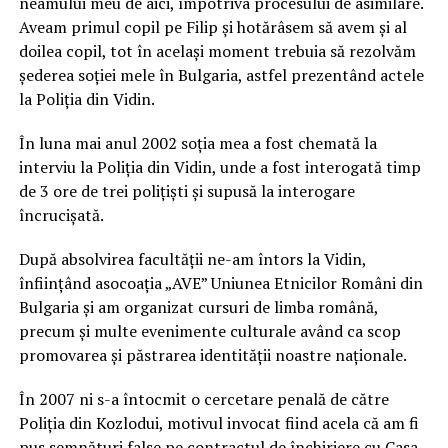
neamului meu de aici, împotriva procesului de asimilare.
Aveam primul copil pe Filip și hotărâsem să avem și al
doilea copil, tot în același moment trebuia să rezolvăm
șederea soției mele în Bulgaria, astfel prezentând actele
la Poliția din Vidin.
În luna mai anul 2002 soția mea a fost chemată la
interviu la Poliția din Vidin, unde a fost interogată timp
de 3 ore de trei polițiști și supusă la interogare
încrucișată.
După absolvirea facultății ne-am întors la Vidin,
înființând asocoația „AVE” Uniunea Etnicilor Români din
Bulgaria și am organizat cursuri de limba română,
precum și multe evenimente culturale având ca scop
promovarea și păstrarea identității noastre naționale.
În 2007 ni s-a întocmit o cercetare penală de către
Poliția din Kozlodui, motivul invocat fiind acela că am fi
pus semnături false pe contractul de închiriere cu Casa