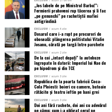
EXCLUSIV
acum 21 de ore
„Jos labele de pe Ministrul Barbu!”:
Fermierii prahoveni rup tăcerea și îi fac
„pe genunchi” pe rachetiștii mafiei
antigrindină
EXCLUSIV
acum 4 zile
Dosarul care i-a rupt pe procurori de
oboseală: plângerea politistului Vitalie
Josanu, cărată pe targă între parchete
EXCLUSIV
acum 2 zile
De la cai „intact dopați” la autobuze
îngropate în datorii: Imperiul lui Nae de
pe hipodrom și din TCE
EXCLUSIV
acum 3 zile
Republica de la poarta fabricii Coca-
Cola Ploiesti: boieri cu camere, butoaie
rătăcite și teatru ieftin pe bani grei
EXCLUSIV
acum 3 zile
Doi ani fără rachete, doi ani cu adevărul
pe câmp: cum i‑a obligat cerul pe