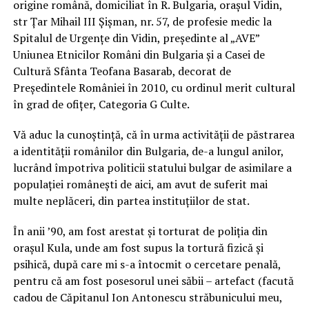
origine română, domiciliat în R. Bulgaria, orașul Vidin,
str Țar Mihail III Șișman, nr. 57, de profesie medic la
Spitalul de Urgențe din Vidin, președinte al „AVE”
Uniunea Etnicilor Români din Bulgaria și a Casei de
Cultură Sfânta Teofana Basarab, decorat de
Președintele României în 2010, cu ordinul merit cultural
în grad de ofițer, Categoria G Culte.
Vă aduc la cunoștință, că în urma activității de păstrarea
a identității românilor din Bulgaria, de-a lungul anilor,
lucrând împotriva politicii statului bulgar de asimilare a
populației românești de aici, am avut de suferit mai
multe neplăceri, din partea instituțiilor de stat.
În anii ’90, am fost arestat și torturat de poliția din
orașul Kula, unde am fost supus la tortură fizică și
psihică, după care mi s-a întocmit o cercetare penală,
pentru că am fost posesorul unei săbii – artefact (facută
cadou de Căpitanul Ion Antonescu străbunicului meu,