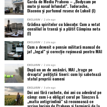
Garda de Mediu Prahova – „Bodycam pe
mute și nasul înfundat”. Tudorache,
Diaconu și parfumul rusesc de Lukoil (I)
EXCLUSIV
2 zile ago
Grădina spiritelor cu băncuțe: Cum a votat
consiliul în transă și a plătit Câmpina nota
(I)
EXCLUSIV
2 zile ago
Cum a devenit o pensie militară manual de
jaf „legal” și corecție rușinoasă pentru MAI
EXCLUSIV
2 zile ago
După un an de amânări, MAI „trage pe
dreapta” polițiștii tineri: cum își sabotează
statul propriii oameni
EXCLUSIV
3 zile ago
Doi ani fără rachete, doi ani cu adevărul pe
câmp: cum i‑a obligat cerul pe Tánczos &
„mafia antigrindină” să recunoască ce
scriau Incisiv de Prahova și fermierii de la