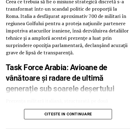
cauza cantităților negociate anterior.
Ceea ce trebuia să fie o misiune strategică discretă s-a
transformat într-un scandal politic de proporții la
În locul acestor flexibilități, Senatul a inclus doar
Roma. Italia a desfășurat aproximativ 700 de militari în
prevederile standard care interzic Pentagonului să
regiunea Golfului pentru a proteja națiunile partenere
inițieze programe noi sau contracte multianuale
împotriva atacurilor iraniene, însă dezvăluirea detaliilor
folosind fondurile din rezoluția de continuare.
tehnice și a amplorii acestei prezențe a luat prin
surprindere opoziția parlamentară, declanșând acuzații
Fără scutire de la reducerile automate de cheltuieli
grave de lipsă de transparență.
O altă cerere respinsă a vizat scutirea fondurilor de
Task Force Arabia: Avioane de
reconciliere aprobate anul trecut de la mecanismul de
vânătoare și radare de ultimă
sechestrare (reduceri automate). Fără această excepție,
aproximativ 8% din fondurile neangajate ar deveni
generație sub soarele deșertului
indisponibile.
Prezența militară italiană, structurată pe două
Următorii pași în Congres
componente majore, reprezintă una dintre cele mai
CITESTE IN CONTINUARE
semnificative și riscante desfășurări de forțe ale Romei
Senatul urmează să voteze rezoluția în această
din ultimele decenii. Nucleul operațiunii, denumit
Task
săptămână, înainte de începerea vacanței de august.
Force Air-Arabia
, include 400 de membri ai Forțelor
Camera Reprezentanților, deja în pauză, și-a adoptat