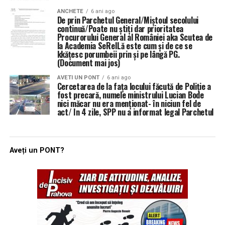
ANCHETE
6 ani ago
De prin Parchetul General/Miștoul secolului
continuă/Poate nu știți dar prioritatea
Procurorului General al României aka Scutea de
la Academia SeReILă este cum și de ce se
kkățesc porumbeii prin și pe lângă PG.
(Document mai jos)
AVETI UN PONT
6 ani ago
Cercetarea de la fața locului făcută de Poliție a
fost precară, numele ministrului Lucian Bode
nici măcar nu era menționat- în niciun fel de
act/ In 4 zile, SPP nu a informat legal Parchetul
Aveți un PONT?