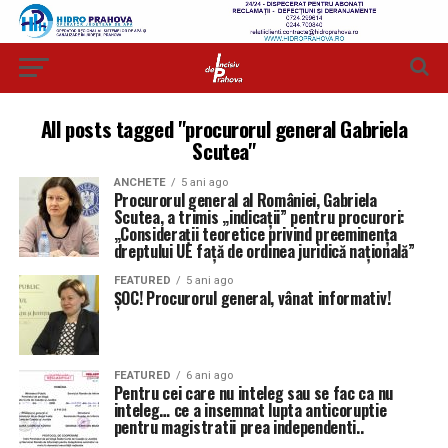
All posts tagged "procurorul general Gabriela
Scutea"
ANCHETE
5 ani ago
Procurorul general al României, Gabriela
Scutea, a trimis „indicaţii” pentru procurori:
„Consideraţii teoretice privind preeminenţa
dreptului UE faţă de ordinea juridică naţională”
FEATURED
5 ani ago
ȘOC! Procurorul general, vânat informativ!
FEATURED
6 ani ago
Pentru cei care nu inteleg sau se fac ca nu
inteleg… ce a insemnat lupta anticoruptie
pentru magistratii prea independenti..