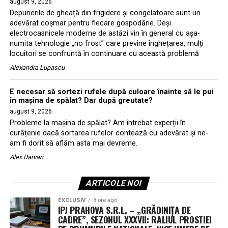
august 9, 2026
Depunerile de gheață din frigidere și congelatoare sunt un
adevărat coșmar pentru fiecare gospodărie. Deși
electrocasnicele moderne de astăzi vin în general cu așa-
numita tehnologie „no frost” care previne înghețarea, mulți
locuitori se confruntă în continuare cu această problemă
Alexandra Lupascu
E necesar să sortezi rufele după culoare înainte să le pui
în mașina de spălat? Dar după greutate?
august 9, 2026
Probleme la mașina de spălat? Am întrebat experții în
curățenie dacă sortarea rufelor contează cu adevărat și ne-
am fi dorit să aflăm asta mai devreme.
Alex Darvari
ARTICOLE NOI
EXCLUSIV
8 ore ago
IPJ PRAHOVA S.R.L. – „GRĂDINIȚA DE
CADRE”, SEZONUL XXXVII: RALIUL PROSTIEI