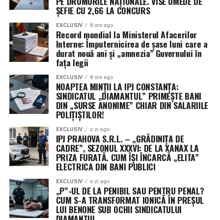
PE DRUMURILE NAȚIONALE. VISE UMEDE DE
ȘEFIE CU 2,66 LA CONCURS
EXCLUSIV
8 ore ago
Record mondial la Ministerul Afacerilor
Interne: Împuternicirea de șase luni care a
durat nouă ani și „amnezia” Guvernului în
fața legii
EXCLUSIV
8 ore ago
NOAPTEA MINȚII LA IPJ CONSTANȚA:
SINDICATUL „DIAMANTUL” PRIMEȘTE BANI
DIN „SURSE ANONIME” CHIAR DIN SALARIILE
POLIȚIȘTILOR!
EXCLUSIV
o zi ago
IPJ PRAHOVA S.R.L. – „GRĂDINIȚA DE
CADRE”, SEZONUL XXXVI: DE LA XANAX LA
PRIZA FURATĂ. CUM ÎȘI ÎNCARCĂ „ELITA”
ELECTRICA DIN BANI PUBLICI
EXCLUSIV
o zi ago
„P”-UL DE LA PENIBIL SAU PENTRU PENAL?
CUM S-A TRANSFORMAT IONICĂ ÎN PREȘUL
LUI BENONE SUB OCHII SINDICATULUI
DIAMANTUL