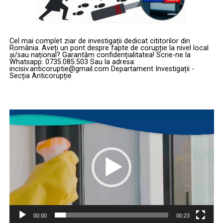
Cel mai complet ziar de investigații dedicat cititorilor din
România. Aveți un pont despre fapte de corupție la nivel local
și/sau național? Garantăm confidențialitatea! Scrie-ne la
Whatsapp: 0735.085.503 Sau la adresa:
incisiv.anticoruptie@gmail.com Departament Investigații -
Secția Anticorupție
Player
video
00:00
00:23