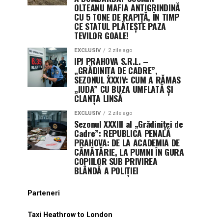
OLTEANU MAFIA ANTIGRINDINĂ
CU 5 TONE DE RAPIȚĂ, ÎN TIMP
CE STATUL PLĂTEȘTE PAZA
TEVILOR GOALE!
EXCLUSIV
2 zile ago
IPJ PRAHOVA S.R.L. –
„GRĂDINIȚA DE CADRE”,
SEZONUL XXXIV: CUM A RĂMAS
„IUDA” CU BUZA UMFLATĂ ȘI
CLANȚA LINSĂ
EXCLUSIV
2 zile ago
Sezonul XXXIII al „Grădiniței de
Cadre”: REPUBLICA PENALĂ
PRAHOVA: DE LA ACADEMIA DE
CĂMĂTĂRIE, LA PUMNI ÎN GURA
COPIILOR SUB PRIVIREA
BLÂNDĂ A POLIȚIEI
Parteneri
Taxi Heathrow to London