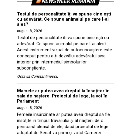
NEWSWEEK ROMANIA
Testul de personalitate îți va spune cine ești
cu adevărat. Ce spune animalul pe care l-ai
ales?
august 8, 2026
Testul de personalitate îți va spune cine ești cu
adevărat. Ce spune animalul pe care l-ai ales?
Acest instrument vizual de autocunoaștere este
conceput pentru a-ți dezvălui adevăratul sine
interior prin intermediul simbolurilor
subconștiente.
Octavia Constantinescu
Mamele ar putea avea dreptul la însoțitor în
sala de naștere. Proiectul de lege, la vot în
Parlament
august 8, 2026
Femeile însărcinate ar putea avea dreptul să fie
însoțite în timpul travaliului și al nașterii de o
persoană aleasă de ele, dacă proiectul de lege
adoptat de Senat va primi și votul Camerei