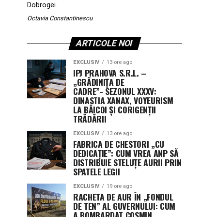
Dobrogei.
Octavia Constantinescu
ARTICOLE NOI
EXCLUSIV
13 ore ago
IPJ PRAHOVA S.R.L. –
„GRĂDINIȚA DE
CADRE”- SEZONUL XXXV:
DINASTIA XANAX, VOYEURISM
LA BĂICOI ȘI CORIGENȚII
TRĂDĂRII
EXCLUSIV
13 ore ago
FABRICA DE CHESTORI „CU
DEDICAȚIE”: CUM VREA ANP SĂ
DISTRIBUIE STELUȚE AURII PRIN
SPATELE LEGII
EXCLUSIV
19 ore ago
RACHETA DE AUR ÎN „FONDUL
DE TEN” AL GUVERNULUI: CUM
A BOMBARDAT COSMIN