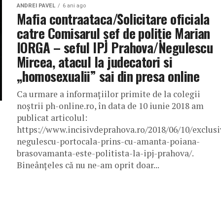
ANDREI PAVEL
6 ani ago
Mafia contraataca/Solicitare oficiala
catre Comisarul şef de poliţie Marian
IORGA – seful IPJ Prahova/Negulescu
Mircea, atacul la judecatori si
„homosexualii” sai din presa online
Ca urmare a informațiilor primite de la colegii
noștrii ph-online.ro, în data de 10 iunie 2018 am
publicat articolul:
https://www.incisivdeprahova.ro/2018/06/10/exclusi
negulescu-portocala-prins-cu-amanta-poiana-
brasovamanta-este-politista-la-ipj-prahova/.
Bineânțeles că nu ne-am oprit doar...