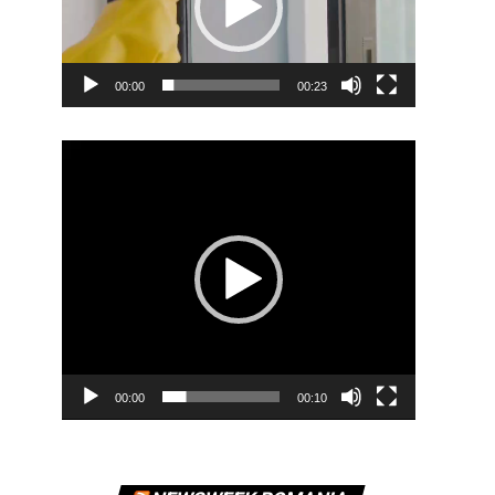
00:00
00:23
Player
video
00:00
00:10