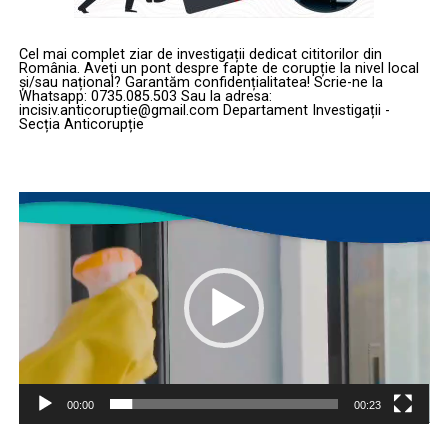
Cel mai complet ziar de investigații dedicat cititorilor din
România. Aveți un pont despre fapte de corupție la nivel local
și/sau național? Garantăm confidențialitatea! Scrie-ne la
Whatsapp: 0735.085.503 Sau la adresa:
incisiv.anticoruptie@gmail.com Departament Investigații -
Secția Anticorupție
Player
video
00:00
00:23