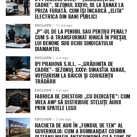
CADRE”, SEZONUL XXXVI: DE LA XANAX LA
PRIZA FURATĂ. CUM ÎȘI ÎNCARCĂ „ELITA”
ELECTRICA DIN BANI PUBLICI
EXCLUSIV
11 ore ago
„P”-UL DE LA PENIBIL SAU PENTRU PENAL?
CUM S-A TRANSFORMAT IONICĂ ÎN PREȘUL
LUI BENONE SUB OCHII SINDICATULUI
DIAMANTUL
EXCLUSIV
o zi ago
IPJ PRAHOVA S.R.L. –„GRĂDINIȚA DE
CADRE”- SEZONUL XXXV: DINASTIA XANAX,
VOYEURISM LA BĂICOI ȘI CORIGENȚII
TRĂDĂRII
EXCLUSIV
o zi ago
FABRICA DE CHESTORI „CU DEDICAȚIE”: CUM
VREA ANP SĂ DISTRIBUIE STELUȚE AURII
PRIN SPATELE LEGII
EXCLUSIV
2 zile ago
RACHETA DE AUR ÎN „FONDUL DE TEN” AL
GUVERNULUI: CUM A BOMBARDAT COSMIN
OLTEANU MAFIA ANTIGRINDINĂ CU 5 TONE DE