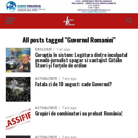
All posts tagged "Guvernul Romaniei"
EXCLUSIV
1 an ago
Corupția în sistem: Legătura dintre inculpatul
pseudo-jurnalist spagar si santajist Cătălin
Stavri și forțele de ordine
ACTUALITATE
7 ani ago
Fatala zi de 10 august: cade Guvernul?
ACTUALITATE
7 ani ago
Grupări de combinatori au preluat România!
ACTUALITATE
7 ani ago