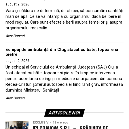
august 9, 2026
Vara și căldura ne determină, de obicei, să consumăm cantități
mari de apă. Ce se va întâmpla cu organismul dacă bei bere în
mod regulat. Care sunt efectele berii asupra femeilor și asupra
organismului masculin.
Alex Darvari
Echipaj de ambulanță din Cluj, atacat cu bâte, topoare și
pietre
august 9, 2026
Un echipaj al Serviciului de Ambulanță Județean (SAJ) Cluj a
fost atacat cu bâte, topoare și pietre în timp ce intervenea
pentru acordarea de îngrijiri medicale unui pacient din comuna
Recea-Cristur, șoferul autospecialei fiind rănit grav, informează
duminică Ministerul Sănătății
Alex Darvari
ARTICOLE NOI
EXCLUSIV
11 ore ago
IPJ PRAHOVA S.R.L. – „GRĂDINIȚA DE