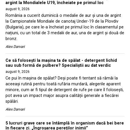
argint la Mondialele U19, încheiate pe primul loc
august 9, 2026
România a cucerit duminică o medalie de aur și una de argint
la Campionatele Mondiale de canotaj Under-19 de la Plovdiv
(Bulgaria), pe care le-a încheiat pe primul loc în clasamentul pe
națiuni, cu un total de 3 medalii de aur, una de argint și două de
bronz.
Alex Darvari
Ce să folosești la mașina ta de spălat - detergent lichid
sau sub formă de pulbere? Specialiștii au dat verdic
august 9, 2026
Ce pui în mașina de spălat? Deși poate fi tentant să rămâi la
aceeași rutină pentru toată rufăria murdară, alegerile aparent
minore, cum ar fi tipul de detergent de rufe pe care îl folosești,
pot avea un impact major asupra calității generale a fiecărei
spălări.
Alex Darvari
5 lucruri grave care se întâmplă în organism dacă bei bere
în fiecare zi. „Îngroșarea pereților inimii”