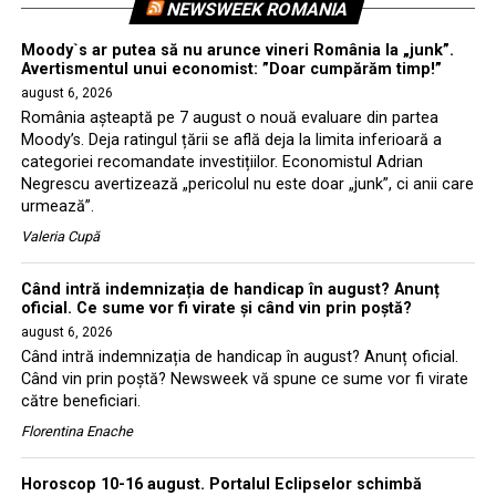
NEWSWEEK ROMANIA
Moody`s ar putea să nu arunce vineri România la „junk”.
Avertismentul unui economist: ”Doar cumpărăm timp!”
august 6, 2026
România așteaptă pe 7 august o nouă evaluare din partea
Moody’s. Deja ratingul țării se află deja la limita inferioară a
categoriei recomandate investițiilor. Economistul Adrian
Negrescu avertizează „pericolul nu este doar „junk”, ci anii care
urmează”.
Valeria Cupă
Când intră indemnizația de handicap în august? Anunț
oficial. Ce sume vor fi virate și când vin prin poștă?
august 6, 2026
Când intră indemnizația de handicap în august? Anunț oficial.
Când vin prin poștă? Newsweek vă spune ce sume vor fi virate
către beneficiari.
Florentina Enache
Horoscop 10-16 august. Portalul Eclipselor schimbă