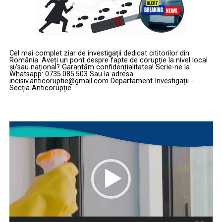
Cel mai complet ziar de investigații dedicat cititorilor din
România. Aveți un pont despre fapte de corupție la nivel local
și/sau național? Garantăm confidențialitatea! Scrie-ne la
Whatsapp: 0735.085.503 Sau la adresa:
incisiv.anticoruptie@gmail.com Departament Investigații -
Secția Anticorupție
Player
video