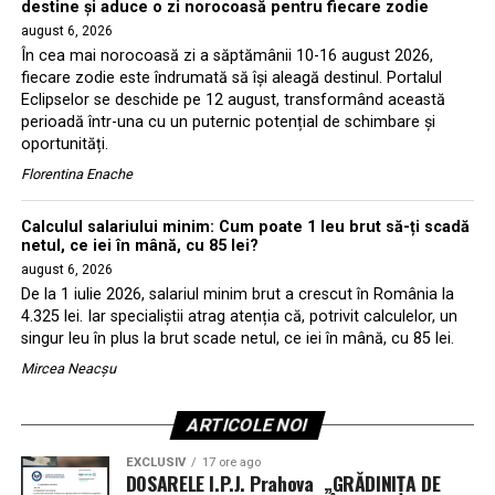
destine și aduce o zi norocoasă pentru fiecare zodie
august 6, 2026
În cea mai norocoasă zi a săptămânii 10-16 august 2026,
fiecare zodie este îndrumată să își aleagă destinul. Portalul
Eclipselor se deschide pe 12 august, transformând această
perioadă într-una cu un puternic potențial de schimbare și
oportunități.
Florentina Enache
Calculul salariului minim: Cum poate 1 leu brut să-ți scadă
netul, ce iei în mână, cu 85 lei?
august 6, 2026
De la 1 iulie 2026, salariul minim brut a crescut în România la
4.325 lei. Iar specialiștii atrag atenția că, potrivit calculelor, un
singur leu în plus la brut scade netul, ce iei în mână, cu 85 lei.
Mircea Neacșu
ARTICOLE NOI
EXCLUSIV
17 ore ago
DOSARELE I.P.J. Prahova „GRĂDINIȚA DE