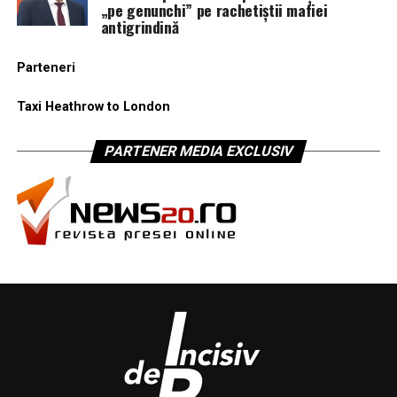
„pe genunchi” pe rachetiștii mafiei
antigrindină
Parteneri
Taxi Heathrow to London
PARTENER MEDIA EXCLUSIV