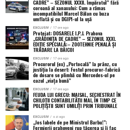
CADRE” – SEZONUL XXXII. Împăratul” fără
coroană al xanaxului: Cum a rămas
incompatibilul Marcel Bălan cu buza
umflată și cu DGIPI-ul la ușă
EXCLUSIV
17 ore ago
Protejat: DOSARELE I.P.J. Prahova
„GRĂDINIȚA DE CADRE” – SEZONUL XXXI.
EDIȚIE SPECIALĂ:– ZOOTEHNIE PENALĂ ȘI
TRĂDARE LA BĂICOI
EXCLUSIV
17 ore ago
Procurorul (ex) „Portocală” la prânz, cu
justiția la desert: Fostul procuror-fabrică
de dosare se plimbă cu Mercedes-ul pe
cazul „viața bună”
EXCLUSIV
17 ore ago
FEUDA LUI GRECU: MAISAL, SECHESTRAT ÎN
CHILOȚII CONTABILITĂȚII MAI, ÎN TIMP CE
POLIȚIȘTII SUNT UMILIȚI PRIN TRIBUNALE
EXCLUSIV
o zi ago
„Jos labele de pe Ministrul Barbu!”:
Fermierii prahoveni rup tăcerea și îi fac