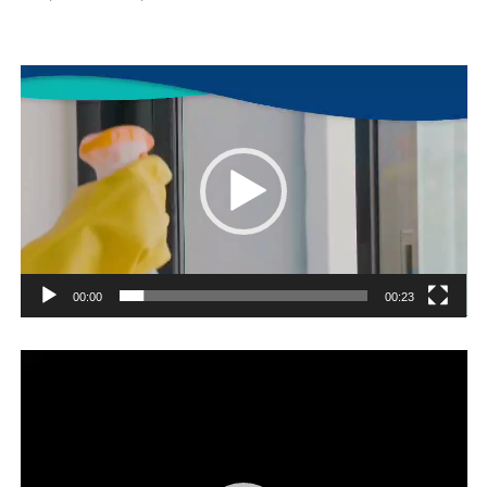
Player
video
00:00
00:23
Player
video