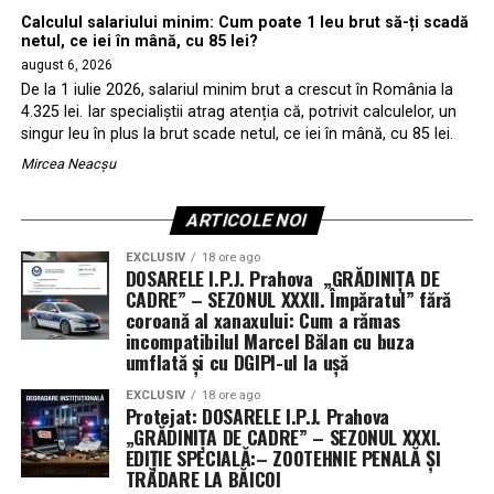
Calculul salariului minim: Cum poate 1 leu brut să-ți scadă
netul, ce iei în mână, cu 85 lei?
august 6, 2026
De la 1 iulie 2026, salariul minim brut a crescut în România la
4.325 lei. Iar specialiștii atrag atenția că, potrivit calculelor, un
singur leu în plus la brut scade netul, ce iei în mână, cu 85 lei.
Mircea Neacșu
ARTICOLE NOI
EXCLUSIV
18 ore ago
DOSARELE I.P.J. Prahova „GRĂDINIȚA DE
CADRE” – SEZONUL XXXII. Împăratul” fără
coroană al xanaxului: Cum a rămas
incompatibilul Marcel Bălan cu buza
umflată și cu DGIPI-ul la ușă
EXCLUSIV
18 ore ago
Protejat: DOSARELE I.P.J. Prahova
„GRĂDINIȚA DE CADRE” – SEZONUL XXXI.
EDIȚIE SPECIALĂ:– ZOOTEHNIE PENALĂ ȘI
TRĂDARE LA BĂICOI