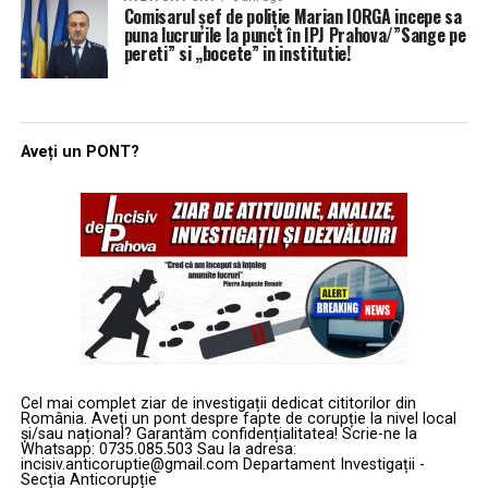
Comisarul şef de poliţie Marian IORGA incepe sa
puna lucrurile la punct în IPJ Prahova/”Sange pe
pereti” si „bocete” in institutie!
Aveți un PONT?
Cel mai complet ziar de investigații dedicat cititorilor din
România. Aveți un pont despre fapte de corupție la nivel local
și/sau național? Garantăm confidențialitatea! Scrie-ne la
Whatsapp: 0735.085.503 Sau la adresa:
incisiv.anticoruptie@gmail.com Departament Investigații -
Secția Anticorupție