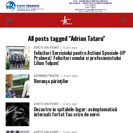
All posts tagged "Adrian Tataru"
AVETI UN PONT
6 ani ago
Felicitari Serviciului pentru Actiuni Speciale-IJP
Prahova!/ Felicitari omului si profesionistului
Lilian Tulpan!
ADMINISTRATIE
6 ani ago
Revanșa părinților
AVETI UN PONT
6 ani ago
Dezastru in spitalele-lagar: asimptomaticii
internati fortat fac crize de nervi
AVETI UN PONT
6 ani ago