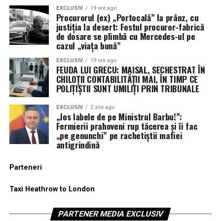
EXCLUSIV
19 ore ago
Procurorul (ex) „Portocală” la prânz, cu
justiția la desert: Fostul procuror-fabrică
de dosare se plimbă cu Mercedes-ul pe
cazul „viața bună”
EXCLUSIV
19 ore ago
FEUDA LUI GRECU: MAISAL, SECHESTRAT ÎN
CHILOȚII CONTABILITĂȚII MAI, ÎN TIMP CE
POLIȚIȘTII SUNT UMILIȚI PRIN TRIBUNALE
EXCLUSIV
2 zile ago
„Jos labele de pe Ministrul Barbu!”:
Fermierii prahoveni rup tăcerea și îi fac
„pe genunchi” pe rachetiștii mafiei
antigrindină
Parteneri
Taxi Heathrow to London
PARTENER MEDIA EXCLUSIV