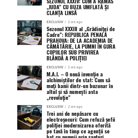
SEZONUL XXXIV: CUM A RĂMAS
„IUDA” CU BUZA UMFLATĂ ȘI
CLANȚA LINSĂ
EXCLUSIV
2 ore ago
Sezonul XXXIII al „Grădiniței de
Cadre”: REPUBLICA PENALĂ
PRAHOVA: DE LA ACADEMIA DE
CĂMĂTĂRIE, LA PUMNI ÎN GURA
COPIILOR SUB PRIVIREA
BLÂNDĂ A POLIȚIEI
EXCLUSIV
2 ore ago
M.A.I. – O nouă invenție a
alchimiștilor de stat: Cum să
muți banii dintr-un buzunar în
altul și să numești asta
„revoluție”
EXCLUSIV
2 ore ago
Trei ani de nepăsare cu
electroșocuri: Cum refuză șefii
poliției modernizarea oferită
pe tavă în timp ce agenții se
bat cu pumnii prin șanțuri