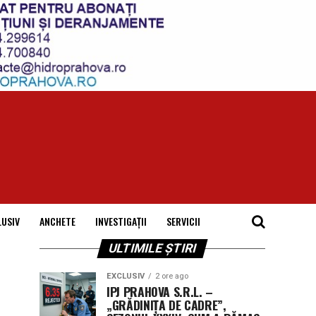
LUSIV
ANCHETE
INVESTIGAȚII
SERVICII
ULTIMILE ȘTIRI
EXCLUSIV
2 ore ago
IPJ PRAHOVA S.R.L. –
„GRĂDINIȚA DE CADRE”,