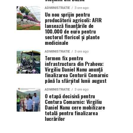
ADMINISTRATIE
3 ore ago
Un nou sprijin pentru
producătorii agricoli: AFIR
lansează finanțările de
100.000 de euro pentru
sectorul floricol și plante
medicinale
ADMINISTRATIE
3 ore ago
Termen fix pentru
infrastructura din Prahova:
Virgiliu Daniel Nanu anunță
finalizarea Centurii Comarnic
până la sfârșitul lunii august
ADMINISTRATIE
3 ore ago
O etapă decisivă pentru
Centura Comarnic: Virgiliu
Daniel Nanu cere mobilizare
totală pentru finalizarea
lucrărilor