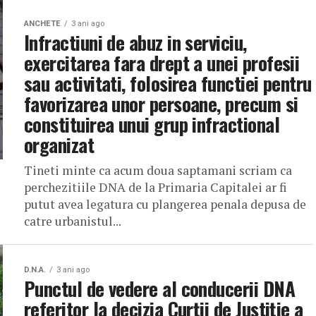
ANCHETE
3 ani ago
Infractiuni de abuz in serviciu,
exercitarea fara drept a unei profesii
sau activitati, folosirea functiei pentru
favorizarea unor persoane, precum si
constituirea unui grup infractional
organizat
Tineti minte ca acum doua saptamani scriam ca
perchezitiile DNA de la Primaria Capitalei ar fi
putut avea legatura cu plangerea penala depusa de
catre urbanistul...
D.N.A.
3 ani ago
Punctul de vedere al conducerii DNA
referitor la decizia Curții de Justiție a