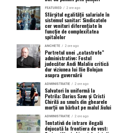
FEATURED
2 ore ago
Sfârșitul egalității salariale în
sistemul sanitar: Sindicatele
cer venituri diferențiate în
funcție de complexitatea
spitalelor
ANCHETE
2 ore ago
Portretul unei „catastrofe”
administrative: Fostul
judecător Andi Malaliu critică
dur viziunea lui Ilie Bolojan
asupra guvernării
ADMINISTRATIE
2 ore ago
Salvatori în uniformă la
Petrila: Darius Savu și Cristi
Chirilă au smuls din ghearele
morții un bărbat pe malul Jiului
ADMINISTRATIE
2 ore ago
Tentativă de intrare ilegală
dejucată la frontiera de vest: