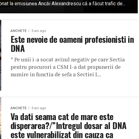
nat la emisiunea Ancăi Alexandrescu că a făcut trafic de...
ANCHETE
3 ani ago
Este nevoie de oameni profesionisti in
DNA
* Pe unii i-a socat avizul negativ pe care Sectia
pentru procurori a CSM l-a dat propunerii de
numire in functia de sefa a Sectiei I...
ANCHETE
3 ani ago
Va dati seama cat de mare este
disperarea?/”Intregul dosar al DNA
este vulnerabilizat din cauza ca