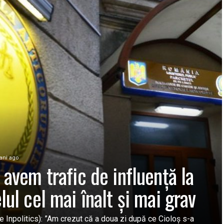
 ani ago
 avem trafic de influență la
lul cel mai înalt și mai grav
e Inpolitics): ”Am crezut că a doua zi după ce Cioloș s-a