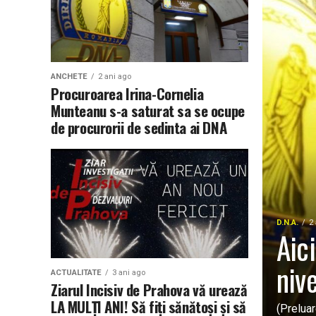
ANCHETE
2 ani ago
Procuroarea Irina-Cornelia
Munteanu s-a saturat sa se ocupe
de procurorii de sedinta ai DNA
D.N.A.
2
Aici
nive
ACTUALITATE
3 ani ago
Ziarul Incisiv de Prahova vă urează
LA MULŢI ANI! Să fiţi sănătoşi şi să
(Preluar