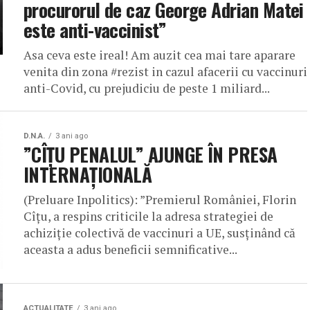
procurorul de caz George Adrian Matei
este anti-vaccinist”
Asa ceva este ireal! Am auzit cea mai tare aparare
venita din zona #rezist in cazul afacerii cu vaccinuri
anti-Covid, cu prejudiciu de peste 1 miliard...
D.N.A.
3 ani ago
”CÎȚU PENALUL” AJUNGE ÎN PRESA
INTERNAȚIONALĂ
(Preluare Inpolitics): ”Premierul României, Florin
Cîțu, a respins criticile la adresa strategiei de
achiziție colectivă de vaccinuri a UE, susținând că
aceasta a adus beneficii semnificative...
ACTUALITATE
3 ani ago