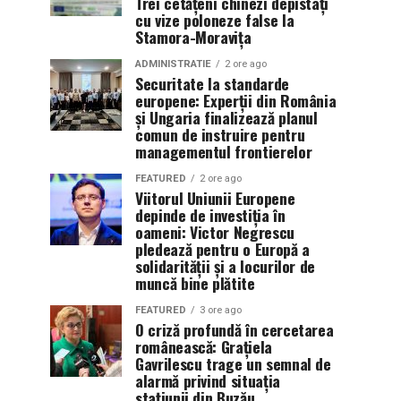
Trei cetățeni chinezi depistați
cu vize poloneze false la
Stamora-Moravița
ADMINISTRATIE
2 ore ago
Securitate la standarde
europene: Experții din România
și Ungaria finalizează planul
comun de instruire pentru
managementul frontierelor
FEATURED
2 ore ago
Viitorul Uniunii Europene
depinde de investiția în
oameni: Victor Negrescu
pledează pentru o Europă a
solidarității și a locurilor de
muncă bine plătite
FEATURED
3 ore ago
O criză profundă în cercetarea
românească: Grațiela
Gavrilescu trage un semnal de
alarmă privind situația
stațiunii din Buzău