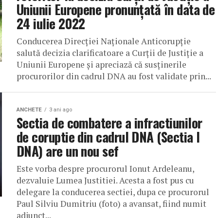
Uniunii Europene pronunțată în data de
24 iulie 2022
Conducerea Direcției Naționale Anticorupție
salută decizia clarificatoare a Curții de Justiție a
Uniunii Europene și apreciază că susținerile
procurorilor din cadrul DNA au fost validate prin...
ANCHETE
3 ani ago
Sectia de combatere a infractiunilor
de coruptie din cadrul DNA (Sectia I
DNA) are un nou sef
Este vorba despre procurorul Ionut Ardeleanu,
dezvaluie Lumea Justitiei. Acesta a fost pus cu
delegare la conducerea sectiei, dupa ce procurorul
Paul Silviu Dumitriu (foto) a avansat, fiind numit
adjunct...