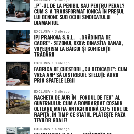
„P”-UL DE LA PENIBIL SAU PENTRU PENAL?
CUM S-A TRANSFORMAT IONICĂ ÎN PREȘUL
LUI BENONE SUB OCHII SINDICATULUI
DIAMANTUL
EXCLUSIV
3 zile ago
IPJ PRAHOVA S.R.L. –„GRĂDINIȚA DE
CADRE”- SEZONUL XXXV: DINASTIA XANAX,
VOYEURISM LA BĂICOI ȘI CORIGENȚII
TRĂDĂRII
EXCLUSIV
3 zile ago
FABRICA DE CHESTORI „CU DEDICAȚIE”: CUM
VREA ANP SĂ DISTRIBUIE STELUȚE AURII
PRIN SPATELE LEGII
EXCLUSIV
3 zile ago
RACHETA DE AUR ÎN „FONDUL DE TEN” AL
GUVERNULUI: CUM A BOMBARDAT COSMIN
OLTEANU MAFIA ANTIGRINDINĂ CU 5 TONE DE
RAPIȚĂ, ÎN TIMP CE STATUL PLĂTEȘTE PAZA
TEVILOR GOALE!
EXCLUSIV
4 zile ago