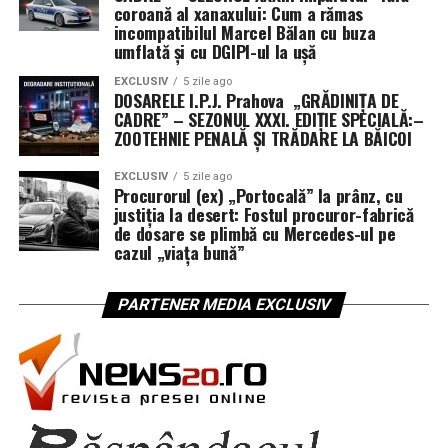
coroană al xanaxului: Cum a rămas
incompatibilul Marcel Bălan cu buza
umflată și cu DGIPI-ul la ușă
EXCLUSIV
5 zile ago
DOSARELE I.P.J. Prahova „GRĂDINIȚA DE
CADRE” – SEZONUL XXXI. EDIȚIE SPECIALĂ:–
ZOOTEHNIE PENALĂ ȘI TRĂDARE LA BĂICOI
EXCLUSIV
5 zile ago
Procurorul (ex) „Portocală” la prânz, cu
justiția la desert: Fostul procuror-fabrică
de dosare se plimbă cu Mercedes-ul pe
cazul „viața bună”
PARTENER MEDIA EXCLUSIV