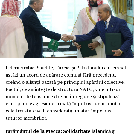
îmbunătățire continuă.
Reprezentanții din industrie subliniază că, după patru
ani de analiză și testări, programul a atins maturitatea
necesară pentru a trece la contracte cu preț fix și sursă
unică. Această structură reflectă nu doar încrederea în
capacitățile tehnice ale companiilor, ci și nevoia urgentă
de a avea fluxuri constante și sigure de date radar la
nivelul întregului sistem de apărare.
Liderii Arabiei Saudite, Turciei și Pakistanului au semnat
Integrare hibridă: Datele comerciale
astăzi un acord de apărare comună fără precedent,
creând o alianță bazată pe principiul apărării colective.
vor completa sistemele clasificate
Pactul, ce amintește de structura NATO, vine într-un
de recunoaștere
moment de tensiuni extreme în regiune și stipulează
clar că orice agresiune armată împotriva unuia dintre
Miza principală a acestui parteneriat este crearea unei
cele trei state va fi considerată un atac împotriva
rețele hibride de supraveghere. Prin fuziunea
tuturor membrilor.
capabilităților SAR comerciale cu sistemele naționale de
înaltă rezoluție, agenția își sporește considerabil
Jurământul de la Mecca: Solidaritate islamică și