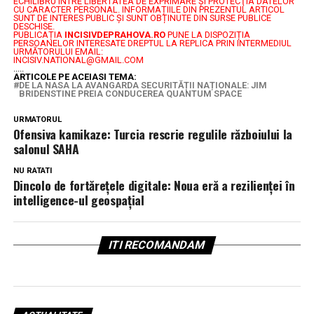
ECHILIBRU ÎNTRE LIBERTATEA DE EXPRIMARE ŞI PROTECŢIA DATELOR
CU CARACTER PERSONAL.
INFORMAȚIILE DIN PREZENTUL ARTICOL
SUNT DE INTERES PUBLIC ȘI SUNT OBȚINUTE DIN SURSE PUBLICE
DESCHISE.
PUBLICAȚIA
INCISIVDEPRAHOVA.RO
PUNE LA DISPOZIȚIA
PERSOANELOR INTERESATE DREPTUL LA REPLICA PRIN INTERMEDIUL
URMĂTORULUI EMAIL:
INCISIV.NATIONAL@GMAIL.COM
.....
ARTICOLE PE ACEIASI TEMA:
DE LA NASA LA AVANGARDA SECURITĂȚII NAȚIONALE: JIM
BRIDENSTINE PREIA CONDUCEREA QUANTUM SPACE
URMATORUL
Ofensiva kamikaze: Turcia rescrie regulile războiului la
salonul SAHA
NU RATATI
Dincolo de fortărețele digitale: Noua eră a rezilienței în
intelligence-ul geospațial
ITI RECOMANDAM