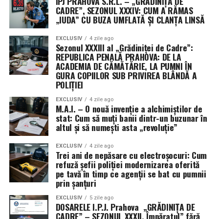
IPJ PRAHOVA S.R.L. – „GRĂDINIȚA DE
CADRE”, SEZONUL XXXIV: CUM A RĂMAS
„IUDA” CU BUZA UMFLATĂ ȘI CLANȚA LINSĂ
EXCLUSIV
4 zile ago
Sezonul XXXIII al „Grădiniței de Cadre”:
REPUBLICA PENALĂ PRAHOVA: DE LA
ACADEMIA DE CĂMĂTĂRIE, LA PUMNI ÎN
GURA COPIILOR SUB PRIVIREA BLÂNDĂ A
POLIȚIEI
EXCLUSIV
4 zile ago
M.A.I. – O nouă invenție a alchimiștilor de
stat: Cum să muți banii dintr-un buzunar în
altul și să numești asta „revoluție”
EXCLUSIV
4 zile ago
Trei ani de nepăsare cu electroșocuri: Cum
refuză șefii poliției modernizarea oferită
pe tavă în timp ce agenții se bat cu pumnii
prin șanțuri
EXCLUSIV
5 zile ago
DOSARELE I.P.J. Prahova „GRĂDINIȚA DE
CADRE” – SEZONUL XXXII. Împăratul” fără