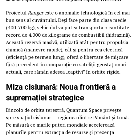
Proiectul
Ranger
este o anomalie tehnologică în cel mai
bun sens al cuvântului. Deși face parte din clasa medie
(400-700 kg), vehiculul va putea transporta o cantitate
record de 4.000 de kilograme de combustibil (hidrazină).
Această rezervă masivă, utilizată atât pentru propulsia
chimică (manevre rapide), cât și pentru cea electrică
(eficiență pe termen lung), oferă o libertate de mișcare
fără precedent în comparație cu sateliții geostaționari
actuali, care rămân adesea „captivi” în orbite rigide.
Miza cislunară: Noua frontieră a
supremației strategice
Dincolo de orbita terestră, Quantum Space privește
spre spațiul cislunar — regiunea dintre Pământ și Lună.
Pe măsură ce marile puteri mondiale accelerează
planurile pentru extracția de resurse și prezența