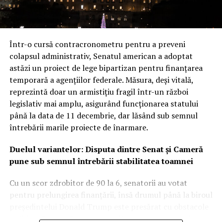
Într-o cursă contracronometru pentru a preveni
colapsul administrativ, Senatul american a adoptat
astăzi un proiect de lege bipartizan pentru finanțarea
temporară a agențiilor federale. Măsura, deși vitală,
reprezintă doar un armistițiu fragil într-un război
legislativ mai amplu, asigurând funcționarea statului
până la data de 11 decembrie, dar lăsând sub semnul
întrebării marile proiecte de înarmare.
Duelul variantelor: Disputa dintre Senat și Cameră
pune sub semnul întrebării stabilitatea toamnei
Cu un scor zdrobitor de 90 la 6, senatorii au votat
pentru prelungirea finanțării, însă drumul până la biroul
președintelui Donald Trump este presărat cu obstacole
politice. Camera Reprezentanților a avansat anterior