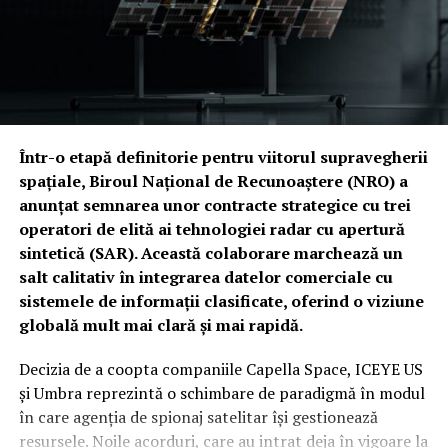
supraviețuirea financiară, proiectul îngheață bugetul
Pentagonului la nivelul anului fiscal 2026 și, mai grav,
interzice demararea oricăror programe noi.
Această „paralizie” temporară lovește direct în
prioritățile Casei Albe. Congresul a ignorat, până în
acest moment, solicitările pentru excepții bugetare
Într-o etapă definitorie pentru viitorul supravegherii
majore. Printre victimele colaterale ale acestui blocaj se
spațiale, Biroul Național de Recunoaștere (NRO) a
numără finanțarea de un miliard de dolari pentru
anunțat semnarea unor contracte strategice cu trei
cuirasatul din clasa „Trump” și autorizarea plăților
operatori de elită ai tehnologiei radar cu apertură
pentru cinci contracte multianuale de achiziție de
sintetică (SAR). Această colaborare marchează un
muniție, esențiale în actualul context global.
salt calitativ în integrarea datelor comerciale cu
sistemele de informații clasificate, oferind o viziune
Spectrul „Shutdown-ului”: Miza electorală a unui
globală mult mai clară și mai rapidă.
blocaj administrativ
Decizia de a coopta companiile Capella Space, ICEYE US
Miza acestei dispute depășește sfera administrativă,
și Umbra reprezintă o schimbare de paradigmă în modul
intrând adânc în teritoriul strategiei electorale. Un
în care agenția de spionaj satelitar își gestionează
blocaj guvernamental chiar înainte de alegeri ar putea
resursele. Noile acorduri, care au intrat deja în vigoare la