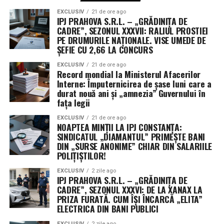
transformând semnăturile de astăzi într-o realitate
EXCLUSIV
21 de ore ago
IPJ PRAHOVA S.R.L. – „GRĂDINIȚA DE
operativă.
CADRE”, SEZONUL XXXVII: RALIUL PROSTIEI
PE DRUMURILE NAȚIONALE. VISE UMEDE DE
ȘEFIE CU 2,66 LA CONCURS
EXCLUSIV
21 de ore ago
Record mondial la Ministerul Afacerilor
Interne: Împuternicirea de șase luni care a
durat nouă ani și „amnezia” Guvernului în
fața legii
EXCLUSIV
21 de ore ago
NOAPTEA MINȚII LA IPJ CONSTANȚA:
SINDICATUL „DIAMANTUL” PRIMEȘTE BANI
DIN „SURSE ANONIME” CHIAR DIN SALARIILE
POLIȚIȘTILOR!
EXCLUSIV
2 zile ago
IPJ PRAHOVA S.R.L. – „GRĂDINIȚA DE
CADRE”, SEZONUL XXXVI: DE LA XANAX LA
PRIZA FURATĂ. CUM ÎȘI ÎNCARCĂ „ELITA”
ELECTRICA DIN BANI PUBLICI
EXCLUSIV
2 zile ago