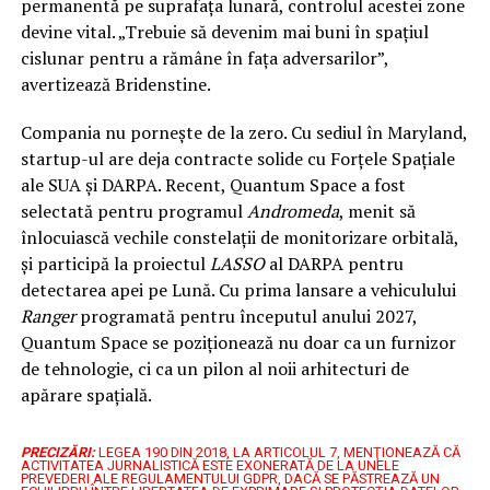
permanentă pe suprafața lunară, controlul acestei zone
devine vital. „Trebuie să devenim mai buni în spațiul
cislunar pentru a rămâne în fața adversarilor”,
avertizează Bridenstine.
Compania nu pornește de la zero. Cu sediul în Maryland,
startup-ul are deja contracte solide cu Forțele Spațiale
ale SUA și DARPA. Recent, Quantum Space a fost
selectată pentru programul
Andromeda
, menit să
înlocuiască vechile constelații de monitorizare orbitală,
și participă la proiectul
LASSO
al DARPA pentru
detectarea apei pe Lună. Cu prima lansare a vehiculului
Ranger
programată pentru începutul anului 2027,
Quantum Space se poziționează nu doar ca un furnizor
de tehnologie, ci ca un pilon al noii arhitecturi de
apărare spațială.
PRECIZĂRI:
LEGEA 190 DIN 2018, LA ARTICOLUL 7, MENŢIONEAZĂ CĂ
ACTIVITATEA JURNALISTICĂ ESTE EXONERATĂ DE LA UNELE
PREVEDERI ALE REGULAMENTULUI GDPR, DACĂ SE PĂSTREAZĂ UN