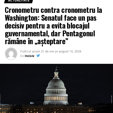
ACTUALITATE
Cronometru contra cronometru la
Washington: Senatul face un pas
decisiv pentru a evita blocajul
guvernamental, dar Pentagonul
rămâne în „așteptare”
Publicat
acum 21 de ore
pe
august 10, 2026
De
Incisiv