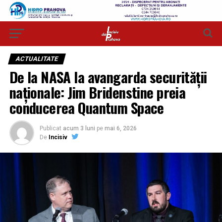
ACTUALITATE
De la NASA la avangarda securității
naționale: Jim Bridenstine preia
conducerea Quantum Space
Publicat
acum 3 luni
pe
mai 6, 2026
De
Incisiv