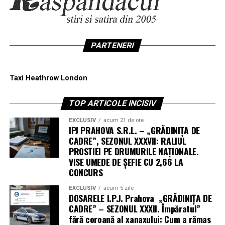
PARTENERI
Taxi Heathrow London
TOP ARTICOLE INCISIV
EXCLUSIV
acum 21 de ore
IPJ PRAHOVA S.R.L. – „GRĂDINIȚA DE
CADRE”, SEZONUL XXXVII: RALIUL
PROSTIEI PE DRUMURILE NAȚIONALE.
VISE UMEDE DE ȘEFIE CU 2,66 LA
CONCURS
EXCLUSIV
acum 5 zile
DOSARELE I.P.J. Prahova „GRĂDINIȚA DE
CADRE” – SEZONUL XXXII. Împăratul”
fără coroană al xanaxului: Cum a rămas