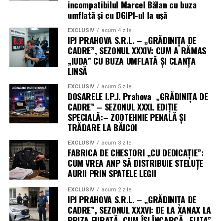
incompatibilul Marcel Bălan cu buza
umflată și cu DGIPI-ul la ușă
EXCLUSIV
acum 4 zile
IPJ PRAHOVA S.R.L. – „GRĂDINIȚA DE
CADRE”, SEZONUL XXXIV: CUM A RĂMAS
„IUDA” CU BUZA UMFLATĂ ȘI CLANȚA
LINSĂ
EXCLUSIV
acum 5 zile
DOSARELE I.P.J. Prahova „GRĂDINIȚA DE
CADRE” – SEZONUL XXXI. EDIȚIE
SPECIALĂ:– ZOOTEHNIE PENALĂ ȘI
TRĂDARE LA BĂICOI
EXCLUSIV
acum 3 zile
FABRICA DE CHESTORI „CU DEDICAȚIE”:
CUM VREA ANP SĂ DISTRIBUIE STELUȚE
AURII PRIN SPATELE LEGII
EXCLUSIV
acum 2 zile
IPJ PRAHOVA S.R.L. – „GRĂDINIȚA DE
CADRE”, SEZONUL XXXVI: DE LA XANAX LA
PRIZA FURATĂ. CUM ÎȘI ÎNCARCĂ „ELITA”