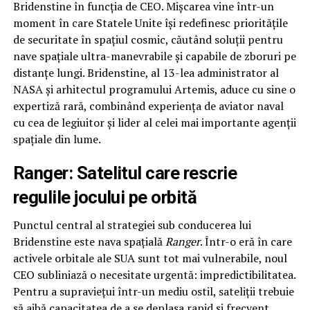
Bridenstine în funcția de CEO. Mișcarea vine într-un
moment în care Statele Unite își redefinesc prioritățile
de securitate în spațiul cosmic, căutând soluții pentru
nave spațiale ultra-manevrabile și capabile de zboruri pe
distanțe lungi. Bridenstine, al 13-lea administrator al
NASA și arhitectul programului Artemis, aduce cu sine o
expertiză rară, combinând experiența de aviator naval
cu cea de legiuitor și lider al celei mai importante agenții
spațiale din lume.
Ranger: Satelitul care rescrie
regulile jocului pe orbită
Punctul central al strategiei sub conducerea lui
Bridenstine este nava spațială
Ranger
. Într-o eră în care
activele orbitale ale SUA sunt tot mai vulnerabile, noul
CEO subliniază o necesitate urgentă: impredictibilitatea.
Pentru a supraviețui într-un mediu ostil, sateliții trebuie
să aibă capacitatea de a se deplasa rapid și frecvent.