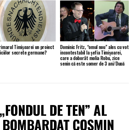
rimarul Timişoarei un proiect
Dominic Fritz, “omul nou” ales cu vot
viciilor secrete germane?
incontestabil la șefia Timișoarei,
care a doborât molia Robu, zice
senin că este șomer de 3 ani/După
ce lucrezi la Președinție în
Germania, in mod normal si absolut
firesc, te duci și te faci șomer în
Timișoara
„FONDUL DE TEN” AL
A BOMBARDAT COSMIN