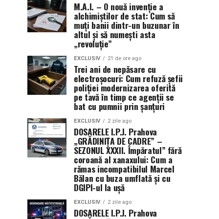
M.A.I. – O nouă invenție a
alchimiștilor de stat: Cum să
muți banii dintr-un buzunar în
altul și să numești asta
„revoluție”
EXCLUSIV
21 de ore ago
Trei ani de nepăsare cu
electroșocuri: Cum refuză șefii
poliției modernizarea oferită
pe tavă în timp ce agenții se
bat cu pumnii prin șanțuri
EXCLUSIV
2 zile ago
DOSARELE I.P.J. Prahova
„GRĂDINIȚA DE CADRE” –
SEZONUL XXXII. Împăratul” fără
coroană al xanaxului: Cum a
rămas incompatibilul Marcel
Bălan cu buza umflată și cu
DGIPI-ul la ușă
EXCLUSIV
2 zile ago
DOSARELE I.P.J. Prahova