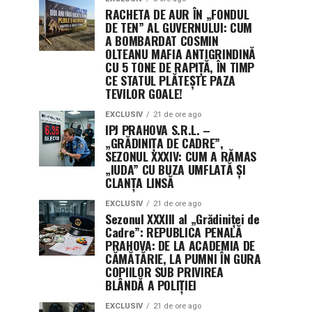
RACHETA DE AUR ÎN „FONDUL
DE TEN” AL GUVERNULUI: CUM
A BOMBARDAT COSMIN
OLTEANU MAFIA ANTIGRINDINĂ
CU 5 TONE DE RAPIȚĂ, ÎN TIMP
CE STATUL PLĂTEȘTE PAZA
TEVILOR GOALE!
EXCLUSIV
21 de ore ago
IPJ PRAHOVA S.R.L. –
„GRĂDINIȚA DE CADRE”,
SEZONUL XXXIV: CUM A RĂMAS
„IUDA” CU BUZA UMFLATĂ ȘI
CLANȚA LINSĂ
EXCLUSIV
21 de ore ago
Sezonul XXXIII al „Grădiniței de
Cadre”: REPUBLICA PENALĂ
PRAHOVA: DE LA ACADEMIA DE
CĂMĂTĂRIE, LA PUMNI ÎN GURA
COPIILOR SUB PRIVIREA
BLÂNDĂ A POLIȚIEI
EXCLUSIV
21 de ore ago