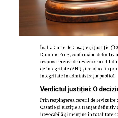
Înalta Curte de Casație și Justiție (Î
Dominic Fritz, confirmând definitiv u
respins cererea de revizuire a edilulu
de Integritate (ANI) și readuce în pr
integritate în administrația publică.
Verdictul justiției: O deciz
Prin respingerea cererii de revizuire
Casație și Justiție a tranșat definiti
irevocabilă și menține în totalitate c