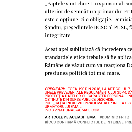
„Faptele sunt clare. Un sponsor al cam
ulterior de semnătura primarului Fritz
este o opțiune, ci o obligație. Demisi
Șandru, președintele BCSC al PUSL, fă
integritate.
Acest apel subliniază că încrederea c
standardele etice trebuie să fie aplic
Rămâne de văzut cum va reacționa Domin
presiunea politică tot mai mare.
PRECIZĂRI:
LEGEA 190 DIN 2018, LA ARTICOLUL 
UNELE PREVEDERI ALE REGULAMENTULUI GDPR, DA
PROTECŢIA DATELOR CU CARACTER PERSONAL.
IN
OBȚINUTE DIN SURSE PUBLICE DESCHISE.
PUBLICAȚIA
INCISIVDEPRAHOVA.RO
PUNE LA DIS
URMĂTORULUI EMAIL:
INCISIV.NATIONAL@GMAIL.COM
.....
ARTICOLE PE ACEIASI TEMA:
DOMINIC FRITZ
ÎCCJ CONFIRMĂ CONFLICTUL DE INTERESE: PR