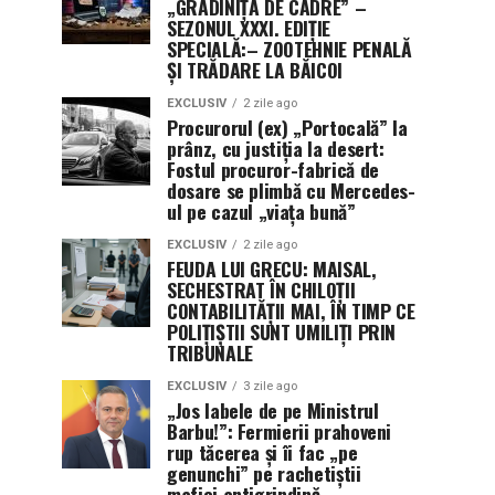
„GRĂDINIȚA DE CADRE” –
SEZONUL XXXI. EDIȚIE
SPECIALĂ:– ZOOTEHNIE PENALĂ
ȘI TRĂDARE LA BĂICOI
EXCLUSIV
2 zile ago
Procurorul (ex) „Portocală” la
prânz, cu justiția la desert:
Fostul procuror-fabrică de
dosare se plimbă cu Mercedes-
ul pe cazul „viața bună”
EXCLUSIV
2 zile ago
FEUDA LUI GRECU: MAISAL,
SECHESTRAT ÎN CHILOȚII
CONTABILITĂȚII MAI, ÎN TIMP CE
POLIȚIȘTII SUNT UMILIȚI PRIN
TRIBUNALE
EXCLUSIV
3 zile ago
„Jos labele de pe Ministrul
Barbu!”: Fermierii prahoveni
rup tăcerea și îi fac „pe
genunchi” pe rachetiștii
mafiei antigrindină