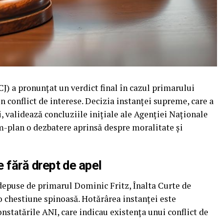
CCJ) a pronunțat un verdict final în cazul primarului
n conflict de interese. Decizia instanței supreme, care a
i, validează concluziile inițiale ale Agenției Naționale
im-plan o dezbatere aprinsă despre moralitate și
ie fără drept de apel
 depuse de primarul Dominic Fritz, Înalta Curte de
v o chestiune spinoasă. Hotărârea instanței este
onstatările ANI, care indicau existența unui conflict de