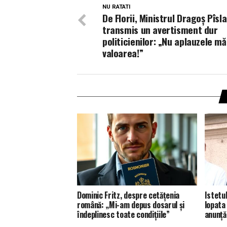
NU RATATI
De Florii, Ministrul Dragoș Pîsl
transmis un avertisment dur
politicienilor: „Nu aplauzele m
valoarea!”
Dominic Fritz, despre cetățenia
Istetu
română: „Mi-am depus dosarul și
lopata
îndeplinesc toate condițiile”
anunță