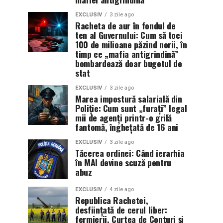
EXCLUSIV
3 zile ago
Racheta de aur în fondul de
ten al Guvernului: Cum să toci
100 de milioane păzind norii, în
timp ce „mafia antigrindină”
bombardează doar bugetul de
stat
EXCLUSIV
3 zile ago
Marea impostură salarială din
Poliție: Cum sunt „furați” legal
mii de agenți printr-o grilă
fantomă, înghețată de 16 ani
EXCLUSIV
3 zile ago
Tăcerea ordinei: Când ierarhia
în MAI devine scuză pentru
abuz
EXCLUSIV
4 zile ago
Republica Rachetei,
desființată de cerul liber:
fermierii, Curtea de Conturi și