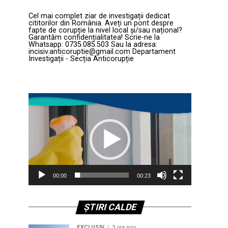
Cel mai complet ziar de investigații dedicat
cititorilor din România. Aveți un pont despre
fapte de corupție la nivel local și/sau național?
Garantăm confidențialitatea! Scrie-ne la
Whatsapp: 0735.085.503 Sau la adresa:
incisiv.anticoruptie@gmail.com Departament
Investigații - Secția Anticorupție
Player
video
00:00
00:23
ȘTIRI CALDE
EXCLUSIV
3 ore ago