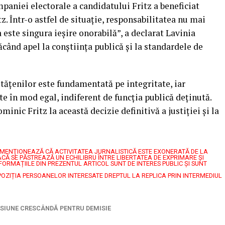
paniei electorale a candidatului Fritz a beneficiat
. Într-o astfel de situație, responsabilitatea nu mai
a este singura ieșire onorabilă”, a declarat Lavinia
când apel la conștiința publică și la standardele de
etățenilor este fundamentată pe integritate, iar
ate în mod egal, indiferent de funcția publică deținută.
ic Fritz la această decizie definitivă a justiției și la
7, MENŢIONEAZĂ CĂ ACTIVITATEA JURNALISTICĂ ESTE EXONERATĂ DE LA
CĂ SE PĂSTREAZĂ UN ECHILIBRU ÎNTRE LIBERTATEA DE EXPRIMARE ŞI
FORMAȚIILE DIN PREZENTUL ARTICOL SUNT DE INTERES PUBLIC ȘI SUNT
POZIȚIA PERSOANELOR INTERESATE DREPTUL LA REPLICA PRIN INTERMEDIUL
ESIUNE CRESCÂNDĂ PENTRU DEMISIE