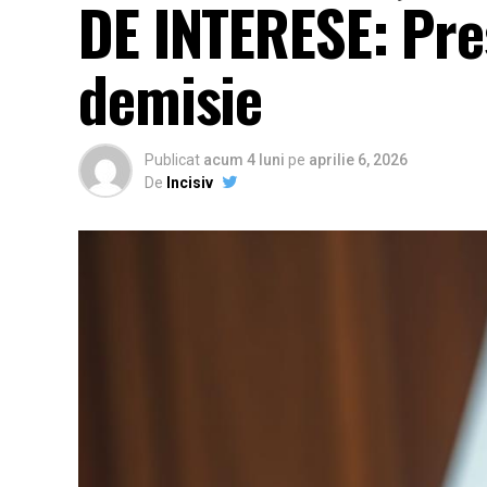
DE INTERESE: Pre
demisie
Publicat
acum 4 luni
pe
aprilie 6, 2026
De
Incisiv