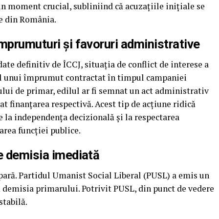
n moment crucial, subliniind că acuzațiile inițiale se
țe din România.
mprumuturi și favoruri administrative
e definitiv de ÎCCJ, situația de conflict de interese a
rul unui împrumut contractat în timpul campaniei
lui de primar, edilul ar fi semnat un act administrativ
dat finanțarea respectivă. Acest tip de acțiune ridică
e la independența decizională și la respectarea
area funcției publice.
e demisia imediată
apară. Partidul Umanist Social Liberal (PUSL) a emis un
ă demisia primarului. Potrivit PUSL, din punct de vedere
stabilă.