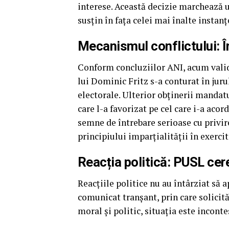
interese. Această decizie marchează u
susțin în fața celei mai înalte instan
Mecanismul conflictului: Î
Conform concluziilor ANI, acum validat
lui Dominic Fritz s-a conturat în ju
electorale. Ulterior obținerii mandatu
care l-a favorizat pe cel care i-a acor
semne de întrebare serioase cu privir
principiului imparțialității în exercit
Reacția politică: PUSL cer
Reacțiile politice nu au întârziat să 
comunicat tranșant, prin care solicit
moral și politic, situația este inconte