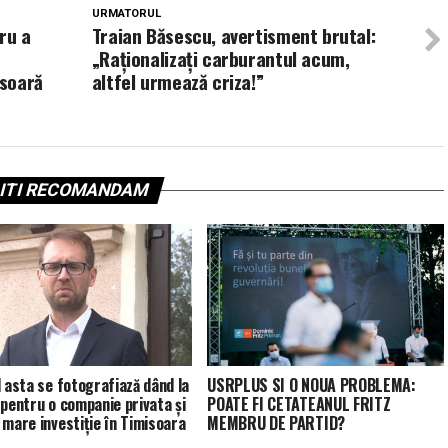
URMATORUL
aru a
Traian Băsescu, avertisment brutal:
„Raționalizați carburantul acum,
ăsoară
altfel urmează criza!”
ITI RECOMANDAM
l asta se fotografiază dând la
USRPLUS SI O NOUA PROBLEMA:
 pentru o companie privata și
POATE FI CETATEANUL FRITZ
 mare investiție în Timisoara
MEMBRU DE PARTID?