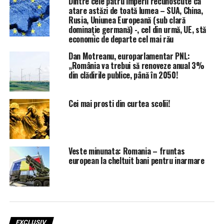
Dintre cele patru imperii recunoscute ca
atare astăzi de toată lumea – SUA, China,
Rusia, Uniunea Europeană (sub clară
dominaţie germană) -, cel din urmă, UE, stă
economic de departe cel mai rău
Dan Motreanu, europarlamentar PNL:
„România va trebui să renoveze anual 3%
din clădirile publice, până în 2050!
Cei mai prosti din curtea scolii!
Veste minunata: Romania – fruntas
european la cheltuit bani pentru inarmare
EXCLUSIV