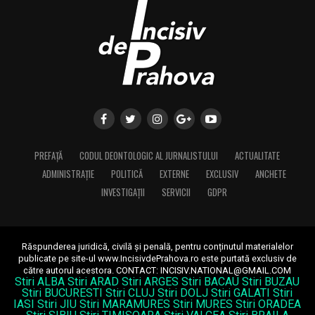
PREFAȚĂ
CODUL DEONTOLOGIC AL JURNALISTULUI
ACTUALITATE
ADMINISTRAȚIE
POLITICĂ
EXTERNE
EXCLUSIV
ANCHETE
INVESTIGAȚII
SERVICII
GDPR
Răspunderea juridică, civilă și penală, pentru conținutul materialelor
publicate pe site-ul www.IncisivdePrahova.ro este purtată exclusiv de
către autorul acestora.
CONTACT: INCISIV.NATIONAL@GMAIL.COM
Stiri ALBA
Stiri ARAD
Stiri ARGES
Stiri BACAU
Stiri BUZAU
Stiri BUCURESTI
Stiri CLUJ
Stiri DOLJ
Stiri GALATI
Stiri
IASI
Stiri JIU
Stiri MARAMURES
Stiri MURES
Stiri ORADEA