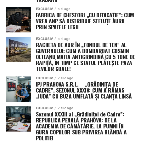
ETERNUL ÎMPUTERNICIT: REGI
Traducerea este simplă: dacă sesizarea deranjează
EXCLUSIV
o zi ago
FĂRĂ COROANĂ, DAR CU PLUGUL
„sistemul de pile” sau dezvăluie târguielile pe funcții,
FABRICA DE CHESTORI „CU DEDICAȚIE”: CUM
VREA ANP SĂ DISTRIBUIE STELUȚE AURII
competența se evaporă instantaneu. Răspunsul nr.
ÎN PRIZĂ
(aici)
PRIN SPATELE LEGII
3915790 din 28.05.2026 rămâne monumentul aroganței
unor șefi care, deși își schimbă funcțiile ca pe șosete la
EXCLUSIV
o zi ago
RACHETA DE AUR ÎN „FONDUL DE TEN” AL
ordinul lui Benone, pretind că aplică legea. În realitate,
GUVERNULUI: CUM A BOMBARDAT COSMIN
asistăm la o castă care își protejează propria
OLTEANU MAFIA ANTIGRINDINĂ CU 5 TONE DE
supraviețuire, sacrificând orice urmă de coloană
RAPIȚĂ, ÎN TIMP CE STATUL PLĂTEȘTE PAZA
vertebrală pe altarul funcțiilor primite ca milostenie.
TEVILOR GOALE!
(Cerasela N.).
EXCLUSIV
2 zile ago
IPJ PRAHOVA S.R.L. – „GRĂDINIȚA DE
CADRE”, SEZONUL XXXIV: CUM A RĂMAS
„IUDA” CU BUZA UMFLATĂ ȘI CLANȚA LINSĂ
Sursa informațiilor: Documentele oficiale puse la
EXCLUSIV
2 zile ago
dispoziție de Sindicatul Polițiștilor din România
Sezonul XXXIII al „Grădiniței de Cadre”:
„Diamantul”, sub semnătura președintelui Vitalie
REPUBLICA PENALĂ PRAHOVA: DE LA
Josanu.
ACADEMIA DE CĂMĂTĂRIE, LA PUMNI ÎN
GURA COPIILOR SUB PRIVIREA BLÂNDĂ A
POLIȚIEI