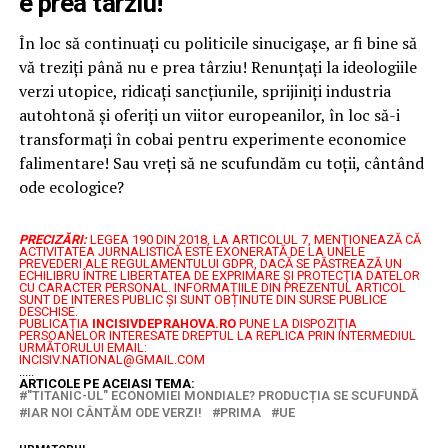
e prea târziu!
În loc să continuați cu politicile sinucigașe, ar fi bine să
vă treziți până nu e prea târziu! Renunțați la ideologiile
verzi utopice, ridicați sancțiunile, sprijiniți industria
autohtonă și oferiți un viitor europeanilor, în loc să-i
transformați în cobai pentru experimente economice
falimentare! Sau vreți să ne scufundăm cu toții, cântând
ode ecologice?
PRECIZĂRI:
LEGEA 190 DIN 2018, LA ARTICOLUL 7, MENŢIONEAZĂ CĂ
ACTIVITATEA JURNALISTICĂ ESTE EXONERATĂ DE LA UNELE
PREVEDERI ALE REGULAMENTULUI GDPR, DACĂ SE PĂSTREAZĂ UN
ECHILIBRU ÎNTRE LIBERTATEA DE EXPRIMARE ŞI PROTECŢIA DATELOR
CU CARACTER PERSONAL.
INFORMAȚIILE DIN PREZENTUL ARTICOL
SUNT DE INTERES PUBLIC ȘI SUNT OBȚINUTE DIN SURSE PUBLICE
DESCHISE.
PUBLICAȚIA
INCISIVDEPRAHOVA.RO
PUNE LA DISPOZIȚIA
PERSOANELOR INTERESATE DREPTUL LA REPLICA PRIN INTERMEDIUL
URMĂTORULUI EMAIL:
INCISIV.NATIONAL@GMAIL.COM
.....
ARTICOLE PE ACEIASI TEMA:
"TITANIC-UL" ECONOMIEI MONDIALE? PRODUCȚIA SE SCUFUNDĂ
IAR NOI CÂNTĂM ODE VERZI!
PRIMA
UE