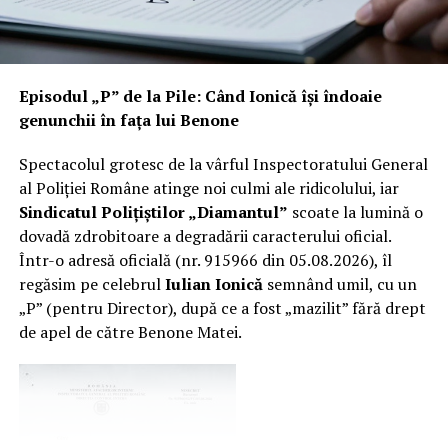
Prahova?
Un
șef de post cu SUV electric
, dar cu morală pe
motorină:
Episodul „P” de la Pile: Când Ionică își îndoaie
– la postul de poliție s-au făcut
racordări ilegale la
genunchii în fața lui Benone
curent
;
–
priza instituției
era folosită, „în familie”, pentru
Spectacolul grotesc de la vârful Inspectoratului General
încărcarea mașinii electrice personale
a șefului de
al Poliției Române atinge noi culmi ale ridicolului, iar
post;
Sindicatul Polițiștilor „Diamantul”
scoate la lumină o
– consumul era decontat, evident, de stat, adică de
dovadă zdrobitoare a degradării caracterului oficial.
cetățeanul prost, că „statul” nu plătește din buzunarul
Într-o adresă oficială (nr. 915966 din 05.08.2026), îl
lui.
regăsim pe celebrul
Iulian Ionică
semnând umil, cu un
„P” (pentru Director), după ce a fost „mazilit” fără drept
Pe românește: șeful de post își băga mașina în priză la
de apel de către Benone Matei.
buget, și-a făcut propria „stație de încărcare” la peretele
instituției, iar nota de plată se ducea la contribuabili.
Concluzia BCI? S-a întocmit
dosar penal
pentru furt de
energie electrică. Concluzia morală? IPJ Prahova a