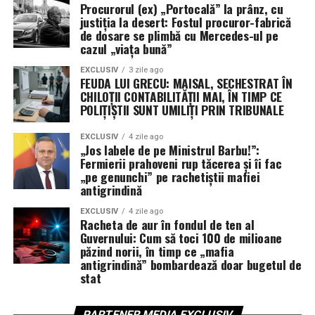
„cadavrele morale” ale subalternilor.
Ginel Preda
, șeful
Procurorul (ex) „Portocală” la prânz, cu
justiția la desert: Fostul procuror-fabrică
„doar cu delegație”, ține de ani de zile frâiele IPJ fără a fi
de dosare se plimbă cu Mercedes-ul pe
trecut cu adevărat prin filtrul unui concurs real.
cazul „viața bună”
Sub ei, sistemul arată așa:
EXCLUSIV
3 zile ago
FEUDA LUI GRECU: MAISAL, SECHESTRAT ÎN
CHILOȚII CONTABILITĂȚII MAI, ÎN TIMP CE
la vârf: oameni cu ștampilă de
ANI
și cu DGIPI la
POLIȚIȘTII SUNT UMILIȚI PRIN TRIBUNALE
ușă;
EXCLUSIV
4 zile ago
la mijloc: „elite” care își încarcă mașinile la priza
„Jos labele de pe Ministrul Barbu!”:
Fermierii prahoveni rup tăcerea și îi fac
statului și amanetează tehnica de serviciu;
„pe genunchi” pe rachetiștii mafiei
la bază: agenți care văd cum cămătarii cu epoleți
antigrindină
sunt pensionați „onorabil”, iar hoții de curent sunt
EXCLUSIV
4 zile ago
sacrificați ca exemplu.
Racheta de aur în fondul de ten al
Guvernului: Cum să toci 100 de milioane
„Siguranță și încredere”? Mai degrabă
„Împuternicire și
păzind norii, în timp ce „mafia
antigrindină” bombardează doar bugetul de
incompatibilitate”
.
stat
CONCLUZIE: PRIZĂ PENTRU ȘEFI,
PARTENER MEDIA EXCLUSIV