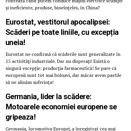
contează când putem conduce mașini electrice scumpe
și ineficiente, produse, bineînțeles, în China?
Eurostat, vestitorul apocalipsei:
Scăderi pe toate liniile, cu excepția
uneia!
Eurostat ne confirmă că scăderile sunt generalizate în
15 activități industriale. Dar nu disperați! Există o
singură excepție: producția farmaceutică! Se pare că
europenii sunt tot mai bolnavi, dar măcar avem pastile
să ne alinăm suferința!
Germania, lider la scădere:
Motoarele economiei europene se
gripeaza!
Germania, locomotiva Europei, a înregistrat cea mai