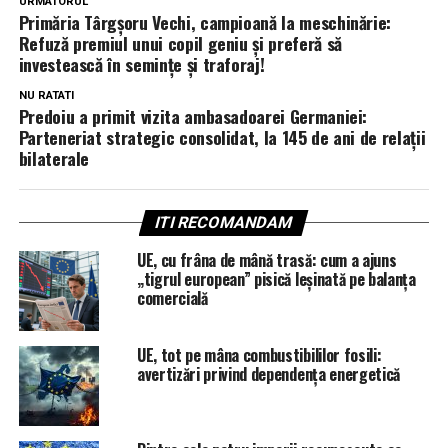
URMATORUL
Primăria Târgșoru Vechi, campioană la meschinărie:
Refuză premiul unui copil geniu și preferă să
investească în semințe și traforaj!
NU RATATI
Predoiu a primit vizita ambasadoarei Germaniei:
Parteneriat strategic consolidat, la 145 de ani de relații
bilaterale
ITI RECOMANDAM
UE, cu frâna de mână trasă: cum a ajuns
„tigrul european” pisică leșinată pe balanța
comercială
UE, tot pe mâna combustibililor fosili:
avertizări privind dependența energetică