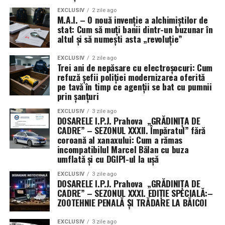
EXCLUSIV
2 zile ago
M.A.I. – O nouă invenție a alchimiștilor de
stat: Cum să muți banii dintr-un buzunar în
altul și să numești asta „revoluție”
EXCLUSIV
2 zile ago
Trei ani de nepăsare cu electroșocuri: Cum
refuză șefii poliției modernizarea oferită
pe tavă în timp ce agenții se bat cu pumnii
prin șanțuri
EXCLUSIV
3 zile ago
DOSARELE I.P.J. Prahova „GRĂDINIȚA DE
CADRE” – SEZONUL XXXII. Împăratul” fără
coroană al xanaxului: Cum a rămas
incompatibilul Marcel Bălan cu buza
umflată și cu DGIPI-ul la ușă
EXCLUSIV
3 zile ago
DOSARELE I.P.J. Prahova „GRĂDINIȚA DE
CADRE” – SEZONUL XXXI. EDIȚIE SPECIALĂ:–
ZOOTEHNIE PENALĂ ȘI TRĂDARE LA BĂICOI
Marcel Bălan
, incompatibil cu funcția dar compatibil cu
chermezele cu interlopi, visa să fie Inspector Șef peste
EXCLUSIV
3 zile ago