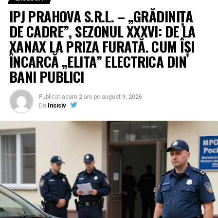
IPJ PRAHOVA S.R.L. – „GRĂDINIȚA
DE CADRE”, SEZONUL XXXVI: DE LA
XANAX LA PRIZA FURATĂ. CUM ÎȘI
ÎNCARCĂ „ELITA” ELECTRICA DIN
BANI PUBLICI
Publicat
acum 2 ore
pe
august 9, 2026
De
Incisiv