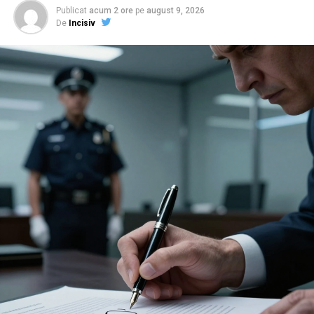
teritoriu se fură… curent. La propriu.
Publicat
acum 2 ore
pe
august 9, 2026
De
Incisiv
„GRĂDINIȚA” PE CURENT FURAT:
ȘEFUL DE POST ECOLOGIST CU
PRIZA STATULUI
Sub domnia lui Preda și Bălan, „reforma” la IPJ Prahova a
ajuns la un nou nivel de penibil. Nu mai vorbim doar de
cămătărie prin CAR, laptopuri amanetate și dosare
îngropate; acum avem
ecologie penală
.
Zilele trecute,
Popescu Marian
de la Biroul Control
Intern – același „Năvodar” care a luat 7,42 la concursul
pentru șefia BCI, în vreme ce „Iuda” Popa Cornelius a
rămas corigent la trădare – a descins la un post de
poliție dintr-o comună din Prahova, în urma unor
sesizări și „ponturi”/”sifonari”.
Ce a găsit, potrivit informațiilor obținute de Incisiv de