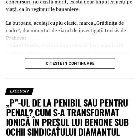
concursuri, nu există merit, există doar împuterniciți pe
viață, ca în regimurile bananiere.
La butoane, același cuplu clasic, marca „Grădinița de
cadre”, documentat de ziarul de investigații Incisiv de
Prahova:
–
Ginel Preda
, eternul împuternicit la comanda IPJ
Prahova, omul care conduce fără să fi câștigat vreodată
ceva în afară de prelungiri de mandat.
CITESTE IN CONTINUARE
–
Marcel Bălan
, „Împăratul Xanaxului”, declarat
incompatibil de ANI la 09.03.2026, dar ținut la buton ca
adjunct, cu vise umede de șefie totală.
EXCLUSIV
Structura de conducere arată ca un consiliu de
„P”-UL DE LA PENIBIL SAU PENTRU
administrație improvizat: împuterniciți peste
PENAL? CUM S-A TRANSFORMAT
împuterniciți, oameni fără concurs care decid destinele
IONICĂ ÎN PREȘUL LUI BENONE SUB
polițiștilor și ale cetățenilor. În timp ce DGIPI a pus
frână concursului pentru șefia IPJ până la jumătatea lui
OCHII SINDICATULUI DIAMANTUL
august 2026, iar DIICOT scutură „caracatița”, în