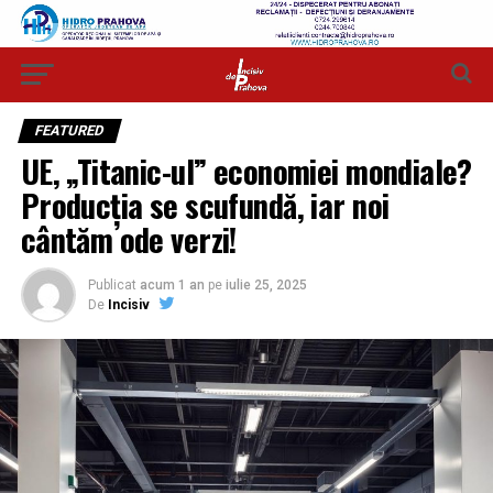
FEATURED
UE, „Titanic-ul” economiei mondiale?
Producția se scufundă, iar noi
cântăm ode verzi!
Publicat
acum 1 an
pe
iulie 25, 2025
De
Incisiv