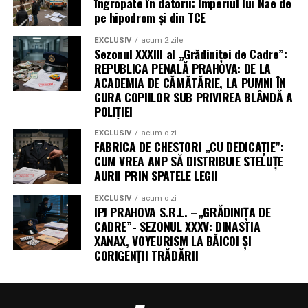
îngropate în datorii: Imperiul lui Nae de
pe hipodrom și din TCE
EXCLUSIV
acum 2 zile
Sezonul XXXIII al „Grădiniței de Cadre”:
REPUBLICA PENALĂ PRAHOVA: DE LA
ACADEMIA DE CĂMĂTĂRIE, LA PUMNI ÎN
GURA COPIILOR SUB PRIVIREA BLÂNDĂ A
POLIȚIEI
EXCLUSIV
acum o zi
FABRICA DE CHESTORI „CU DEDICAȚIE”:
CUM VREA ANP SĂ DISTRIBUIE STELUȚE
AURII PRIN SPATELE LEGII
EXCLUSIV
acum o zi
IPJ PRAHOVA S.R.L. –„GRĂDINIȚA DE
CADRE”- SEZONUL XXXV: DINASTIA
XANAX, VOYEURISM LA BĂICOI ȘI
CORIGENȚII TRĂDĂRII