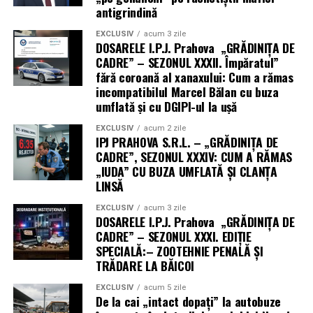
antigrindină
Cetățeanul plătește factura – la propriu, la curent și la
figurat, la încredere.
EXCLUSIV
acum 3 zile
Noi vom continua să aprindem lumina acolo unde alții
DOSARELE I.P.J. Prahova „GRĂDINIȚA DE
CADRE” – SEZONUL XXXII. Împăratul”
trag cablul pe ascuns.
fără coroană al xanaxului: Cum a rămas
incompatibilul Marcel Bălan cu buza
Vom reveni luni, în ediția „GRĂDINIȚA DE CADRE”,
umflată și cu DGIPI-ul la ușă
SEZONUL XXXVII, cu noi dezvăluiri despre
„competența” acestor împuterniciți, ca să vedeți
EXCLUSIV
acum 2 zile
IPJ PRAHOVA S.R.L. – „GRĂDINIȚA DE
adevărata față hâtră a IPJ PRAHOVA S.R.L. – nu ratați
CADRE”, SEZONUL XXXIV: CUM A RĂMAS
ediția de luni, că nici nu știți ce pierdeți! (Cristina T.).
„IUDA” CU BUZA UMFLATĂ ȘI CLANȚA
LINSĂ
EXCLUSIV
acum 3 zile
DOSARELE I.P.J. Prahova „GRĂDINIȚA DE
CADRE” – SEZONUL XXXI. EDIȚIE
SPECIALĂ:– ZOOTEHNIE PENALĂ ȘI
TRĂDARE LA BĂICOI
EXCLUSIV
acum 5 zile
De la cai „intact dopați” la autobuze