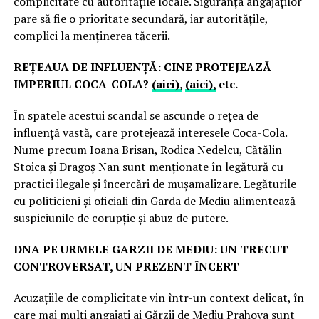
complicitate cu autoritățile locale. Siguranța angajaților
pare să fie o prioritate secundară, iar autoritățile,
complici la menținerea tăcerii.
REȚEAUA DE INFLUENȚĂ: CINE PROTEJEAZĂ
IMPERIUL COCA-COLA?
(aici),
(aici),
etc.
În spatele acestui scandal se ascunde o rețea de
influență vastă, care protejează interesele Coca-Cola.
Nume precum Ioana Brisan, Rodica Nedelcu, Cătălin
Stoica și Dragoș Nan sunt menționate în legătură cu
practici ilegale și încercări de mușamalizare. Legăturile
cu politicieni și oficiali din Garda de Mediu alimentează
suspiciunile de corupție și abuz de putere.
DNA PE URMELE GARZII DE MEDIU: UN TRECUT
CONTROVERSAT, UN PREZENT ÎNCERT
Acuzațiile de complicitate vin într-un context delicat, în
care mai mulți angajați ai Gărzii de Mediu Prahova sunt