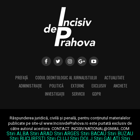
PREFAȚĂ
CODUL DEONTOLOGIC AL JURNALISTULUI
ACTUALITATE
ADMINISTRAȚIE
POLITICĂ
EXTERNE
EXCLUSIV
ANCHETE
INVESTIGAȚII
SERVICII
GDPR
Răspunderea juridică, civilă și penală, pentru conținutul materialelor
publicate pe site-ul www.IncisivdePrahova.ro este purtată exclusiv de
către autorul acestora.
CONTACT: INCISIV.NATIONAL@GMAIL.COM
Stiri ALBA
Stiri ARAD
Stiri ARGES
Stiri BACAU
Stiri BUZAU
Stiri BUCURESTI
Stiri CLUJ
Stiri DOLJ
Stiri GALATI
Stiri