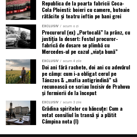
Republica de la poarta fabricii Coca-
Cola Ploiesti: boieri cu camere, butoaie
rătăcite și teatru ieftin pe bani grei
EXCLUSIV
acum o zi
Procurorul (ex) „Portocală” la prânz, cu
justiția la desert: Fostul procuror-
fabrică de dosare se plimbă cu
Mercedes-ul pe cazul „viața bună”
EXCLUSIV
acum 4 zile
Doi ani fără rachete, doi ani cu adevărul
pe câmp: cum i‑a obligat cerul pe
Tánczos & „mafia antigrindină” să
recunoască ce scriau Incisiv de Prahova
și fermierii de la început
EXCLUSIV
acum 3 zile
Grădina spiritelor cu băncuțe: Cum a
votat consiliul în transă și a plătit
Câmpina nota (I)