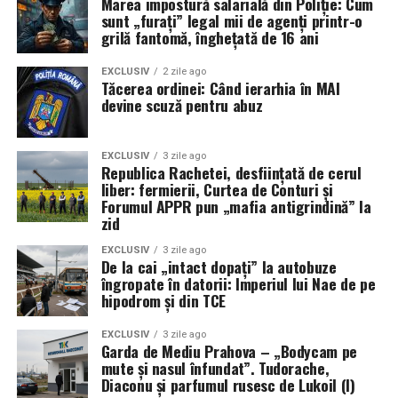
Marea impostură salarială din Poliție: Cum
sunt „furați” legal mii de agenți printr-o
grilă fantomă, înghețată de 16 ani
EXCLUSIV
2 zile ago
Tăcerea ordinei: Când ierarhia în MAI
devine scuză pentru abuz
EXCLUSIV
3 zile ago
Republica Rachetei, desființată de cerul
liber: fermierii, Curtea de Conturi și
Forumul APPR pun „mafia antigrindină” la
zid
EXCLUSIV
3 zile ago
De la cai „intact dopați” la autobuze
îngropate în datorii: Imperiul lui Nae de pe
hipodrom și din TCE
EXCLUSIV
3 zile ago
Garda de Mediu Prahova – „Bodycam pe
mute și nasul înfundat”. Tudorache,
Diaconu și parfumul rusesc de Lukoil (I)