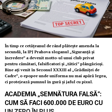
VOR: PORTRETUL UNUI
„RECLAMAGIU” LENEȘ
Surpriza serii a fost însă refuzul „Împăratului” Bălan și
al lui Ginel Preda. Deși sunt obișnuiți cu oameni „de
sacrificiu”, aceștia au realizat că Popa Cornelius este o
investiție mai proastă decât un credit la CAR IPJ
Prahova. Motivele refuzului lor, culese pe surse, sunt de
În timp ce cetățeanul de rând plătește amenda la
un comic absolut:
secundă, la IPJ Prahova sloganul „Siguranță și
încredere” a devenit motto-ul unui club privat
pentru cămătari, falsificatori și „tătici” plângăcioși.
Habarnism profesional:
Omul știe despre
Bine ați venit în Sezonul XXXIII al „Grădiniței de
meseria de la BCI cam cât știe un pește despre
Cadre”, o epopee unde uniforma nu mai apără legea,
zborul cu avionul.
ci protejează pumnul în gură și jaful cu pixul.
Turnătorul periculos:
Chiar și greilor din IPJ le
este frică să-i dea puterea, știind că Popa are
ACADEMIA „SEMNĂTURA FALSĂ”:
prostul obicei de a vorbi pe unde nu trebuie și de a
CUM SĂ FACI 600.000 DE EURO CU
reclama tot ce mișcă, mai ales când nu-i iese
pasența.
UN ZERO ÎN PLUS