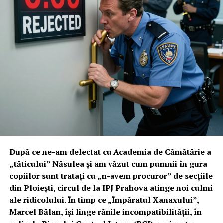
După ce ne-am delectat cu Academia de Cămătărie a
„tăticului” Năsulea și am văzut cum pumnii în gura
copiilor sunt tratați cu „n-avem procuror” de secțiile
din Ploiești, circul de la IPJ Prahova atinge noi culmi
ale ridicolului. În timp ce „Împăratul Xanaxului”,
Marcel Bălan, își linge rănile incompatibilității, în