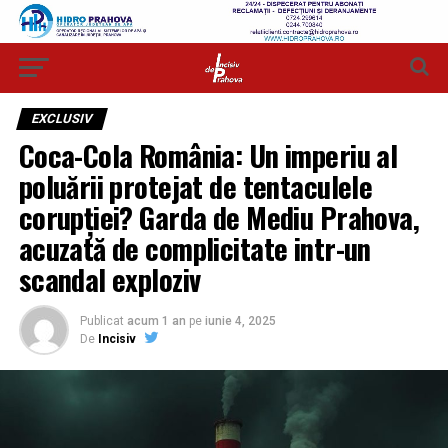
EXCLUSIV
Coca-Cola România: Un imperiu al
poluării protejat de tentaculele
corupției? Garda de Mediu Prahova,
acuzată de complicitate intr-un
scandal exploziv
Publicat
acum 1 an
pe
iunie 4, 2025
De
Incisiv