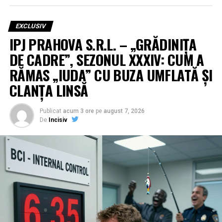
EXCLUSIV
IPJ PRAHOVA S.R.L. – „GRĂDINIȚA
DE CADRE”, SEZONUL XXXIV: CUM A
RĂMAS „IUDA” CU BUZA UMFLATĂ ȘI
CLANȚA LINSĂ
Publicat
acum 3 ore
pe
august 7, 2026
De
Incisiv