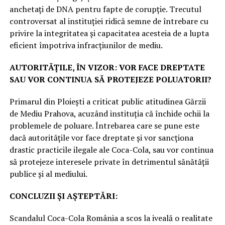
anchetați de DNA pentru fapte de corupție. Trecutul
controversat al instituției ridică semne de întrebare cu
privire la integritatea și capacitatea acesteia de a lupta
eficient împotriva infracțiunilor de mediu.
AUTORITĂȚILE, ÎN VIZOR: VOR FACE DREPTATE
SAU VOR CONTINUA SĂ PROTEJEZE POLUATORII?
Primarul din Ploiești a criticat public atitudinea Gărzii
de Mediu Prahova, acuzând instituția că închide ochii la
problemele de poluare. Întrebarea care se pune este
dacă autoritățile vor face dreptate și vor sancționa
drastic practicile ilegale ale Coca-Cola, sau vor continua
să protejeze interesele private în detrimentul sănătății
publice și al mediului.
CONCLUZII ȘI AȘTEPTĂRI:
Scandalul Coca-Cola România a scos la iveală o realitate