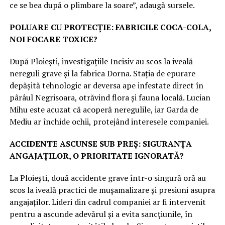
ce se bea după o plimbare la soare”, adaugă sursele.
POLUARE CU PROTECȚIE: FABRICILE COCA-COLA,
NOI FOCARE TOXICE?
După Ploiești, investigațiile Incisiv au scos la iveală
nereguli grave și la fabrica Dorna. Stația de epurare
depășită tehnologic ar deversa ape infestate direct în
pârâul Negrisoara, otrăvind flora și fauna locală. Lucian
Mihu este acuzat că acoperă neregulile, iar Garda de
Mediu ar închide ochii, protejând interesele companiei.
ACCIDENTE ASCUNSE SUB PREȘ: SIGURANȚA
ANGAJAȚILOR, O PRIORITATE IGNORATĂ?
La Ploiești, două accidente grave într-o singură oră au
scos la iveală practici de mușamalizare și presiuni asupra
angajaților. Lideri din cadrul companiei ar fi intervenit
pentru a ascunde adevărul și a evita sancțiunile, în