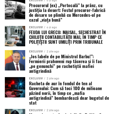
polițiștilor confirmă diagnosticul pus de Incisiv de
EXCLUSIV
o zi ago
Procurorul (ex) „Portocală” la prânz, cu
Prahova: la Ploiești, infractorul are prioritate, iar
justiția la desert: Fostul procuror-fabrică
victima are doar dreptul de a aștepta prescripția.
de dosare se plimbă cu Mercedes-ul pe
cazul „viața bună”
Concluzie: Inspectoratul de Protecție al Jmecherului
EXCLUSIV
o zi ago
(IPJ)
FEUDA LUI GRECU: MAISAL, SECHESTRAT ÎN
CHILOȚII CONTABILITĂȚII MAI, ÎN TIMP CE
De la cămătari și falsificatori, la protejarea
POLIȚIȘTII SUNT UMILIȚI PRIN TRIBUNALE
agresorilor de copii, IPJ Prahova s-a transformat
EXCLUSIV
2 zile ago
într-un S.R.L. de familie. Până când DGA sau
„Jos labele de pe Ministrul Barbu!”:
structurile centrale de la București vor decide să
Fermierii prahoveni rup tăcerea și îi fac
„pe genunchi” pe rachetiștii mafiei
deratizeze cu adevărat acest județ, singura lege
antigrindină
valabilă rămâne cea a tăcerii și a complicității. Stați
aproape, Sezonul XXXIV promite să scoată la iveală
EXCLUSIV
2 zile ago
Racheta de aur în fondul de ten al
și mai mulți scheleți din dulapurile „inteligenței”
Guvernului: Cum să toci 100 de milioane
prahovene! (Cristina
T.).
păzind norii, în timp ce „mafia
antigrindină” bombardează doar bugetul de
stat
EXCLUSIV
2 zile ago