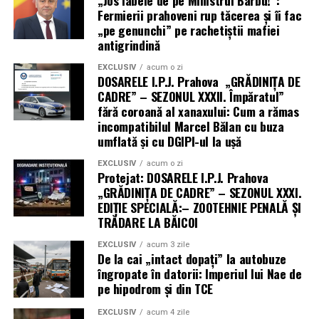
Fermierii prahoveni rup tăcerea și îi fac
„pe genunchi” pe rachetiștii mafiei
antigrindină
EXCLUSIV
acum o zi
DOSARELE I.P.J. Prahova „GRĂDINIȚA DE
CADRE” – SEZONUL XXXII. Împăratul”
fără coroană al xanaxului: Cum a rămas
incompatibilul Marcel Bălan cu buza
umflată și cu DGIPI-ul la ușă
EXCLUSIV
acum o zi
Protejat: DOSARELE I.P.J. Prahova
„GRĂDINIȚA DE CADRE” – SEZONUL XXXI.
EDIȚIE SPECIALĂ:– ZOOTEHNIE PENALĂ ȘI
TRĂDARE LA BĂICOI
EXCLUSIV
acum 3 zile
De la cai „intact dopați” la autobuze
îngropate în datorii: Imperiul lui Nae de
pe hipodrom și din TCE
EXCLUSIV
acum 4 zile