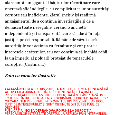
alarmantă: un gigant al băuturilor răcoritoare care
operează sfidând legile, cu complicitatea unor autorități
corupte sau ineficiente. Ziarul Incisiv își reafirmă
angajamentul de a continua investigațiile și de a
demasca toate neregulile, cerând o anchetă
independentă și transparentă, care să aducă în fața
justiției pe cei responsabili. Rămâne de văzut dacă
autoritățile vor acționa cu fermitate și vor proteja
interesele cetățenilor, sau vor continua să închidă ochii
la un imperiu al poluării protejat de tentaculele
corupției. (Cristina T.).
Foto cu caracter ilustrativ
PRECIZĂRI:
LEGEA 190 DIN 2018, LA ARTICOLUL 7, MENŢIONEAZĂ CĂ
ACTIVITATEA JURNALISTICĂ ESTE EXONERATĂ DE LA UNELE
PREVEDERI ALE REGULAMENTULUI GDPR, DACĂ SE PĂSTREAZĂ UN
ECHILIBRU ÎNTRE LIBERTATEA DE EXPRIMARE ŞI PROTECŢIA DATELOR
CU CARACTER PERSONAL.
INFORMAȚIILE DIN PREZENTUL ARTICOL
SUNT DE INTERES PUBLIC ȘI SUNT OBȚINUTE DIN SURSE PUBLICE
DESCHISE.
PUBLICAȚIA
INCISIVDEPRAHOVA.RO
PUNE LA DISPOZIȚIA
PERSOANELOR INTERESATE DREPTUL LA REPLICA PRIN INTERMEDIUL