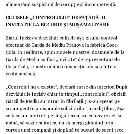
alimentând suspiciuni de corupție și incompetență.
CULISELE „CONTROLULUI” DE FAȚADĂ: O
INVITATIE LA BUCURIE ȘI MUȘAMALIZARE
Ziarul Incisiv a dezvăluit culisele așa-zisului control
efectuat de Garda de Mediu Prahova la fabrica Coca-
Cola. În realitate, spun sursele noastre, doamnele de la
Garda de Mediu au fost „invitate” de reprezentantele
Coca-Cola, transformând o inspecție oficială într-o
vizită amicală.
„Controlul nu a existat”, declară surse din interior. După
dezvăluirile Incisiv chiar în timpul „controlului”, oficialii
Gărzii de Mediu au intrat în fibrilații și s-au așezat pe
scaun pentru a răspunde solicitărilor jurnaliștilor. „Așa
se face un control: pe lângă teren, să iei fiecare act la
mână, să vezi realitatea, nu să mergi glumind prin
curtea unei companii și după să te bucuri de sucul rece