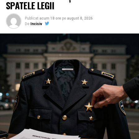
SPATELE LEGII
Publicat
acum 18 ore
pe
august 8, 2026
De
Incisiv
Cea mai recentă noutate din acest circuit al mizeriei vine
de la Poliția Orașului Băicoi, unde comanda pare să fi