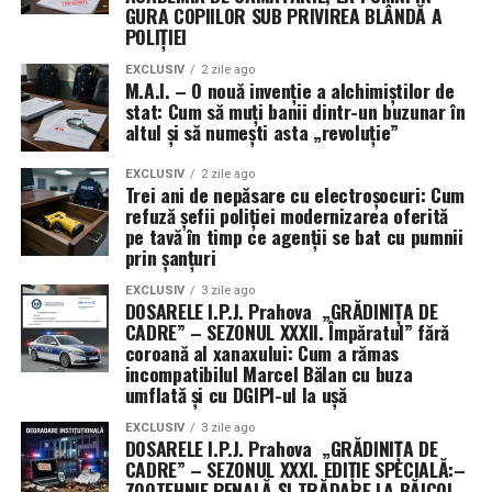
GURA COPIILOR SUB PRIVIREA BLÂNDĂ A
POLIȚIEI
EXCLUSIV
2 zile ago
M.A.I. – O nouă invenție a alchimiștilor de
stat: Cum să muți banii dintr-un buzunar în
altul și să numești asta „revoluție”
EXCLUSIV
2 zile ago
Trei ani de nepăsare cu electroșocuri: Cum
refuză șefii poliției modernizarea oferită
pe tavă în timp ce agenții se bat cu pumnii
prin șanțuri
EXCLUSIV
3 zile ago
DOSARELE I.P.J. Prahova „GRĂDINIȚA DE
CADRE” – SEZONUL XXXII. Împăratul” fără
coroană al xanaxului: Cum a rămas
incompatibilul Marcel Bălan cu buza
umflată și cu DGIPI-ul la ușă
EXCLUSIV
3 zile ago
DOSARELE I.P.J. Prahova „GRĂDINIȚA DE
CADRE” – SEZONUL XXXI. EDIȚIE SPECIALĂ:–
ZOOTEHNIE PENALĂ ȘI TRĂDARE LA BĂICOI