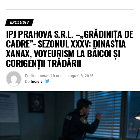
EXCLUSIV
IPJ PRAHOVA S.R.L. –„GRĂDINIȚA DE
CADRE”- SEZONUL XXXV: DINASTIA
XANAX, VOYEURISM LA BĂICOI ȘI
CORIGENȚII TRĂDĂRII
Publicat
acum 18 ore
pe
august 8, 2026
De
Incisiv