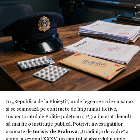
În „Republica de la Ploiești”, unde legea se scrie cu xanax
și se semnează pe contracte de împrumut fictive,
Inspectoratul de Poliție Județean (IPJ) a încetat demult
să mai fie o instituție publică. Potrivit investigațiilor
asumate de
Incisiv de Prahova
, „Grădinița de cadre” a
ajuns la sezonul XXXV, un capitol al absurdului unde