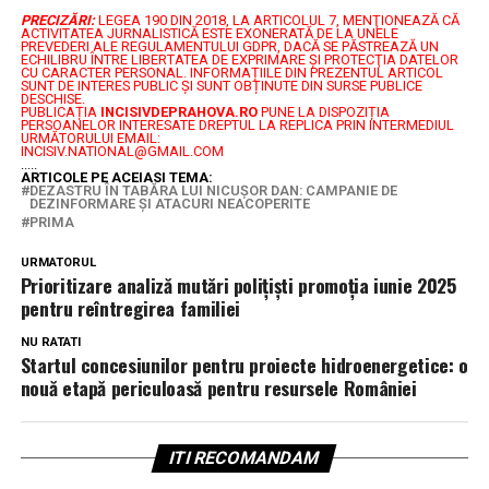
PRECIZĂRI:
LEGEA 190 DIN 2018, LA ARTICOLUL 7, MENŢIONEAZĂ CĂ
ACTIVITATEA JURNALISTICĂ ESTE EXONERATĂ DE LA UNELE
PREVEDERI ALE REGULAMENTULUI GDPR, DACĂ SE PĂSTREAZĂ UN
ECHILIBRU ÎNTRE LIBERTATEA DE EXPRIMARE ŞI PROTECŢIA DATELOR
CU CARACTER PERSONAL.
INFORMAȚIILE DIN PREZENTUL ARTICOL
SUNT DE INTERES PUBLIC ȘI SUNT OBȚINUTE DIN SURSE PUBLICE
DESCHISE.
PUBLICAȚIA
INCISIVDEPRAHOVA.RO
PUNE LA DISPOZIȚIA
PERSOANELOR INTERESATE DREPTUL LA REPLICA PRIN INTERMEDIUL
URMĂTORULUI EMAIL:
INCISIV.NATIONAL@GMAIL.COM
.....
ARTICOLE PE ACEIASI TEMA:
DEZASTRU ÎN TABĂRA LUI NICUȘOR DAN: CAMPANIE DE
DEZINFORMARE ȘI ATACURI NEACOPERITE
PRIMA
URMATORUL
Prioritizare analiză mutări polițiști promoția iunie 2025
pentru reîntregirea familiei
NU RATATI
Startul concesiunilor pentru proiecte hidroenergetice: o
nouă etapă periculoasă pentru resursele României
ITI RECOMANDAM