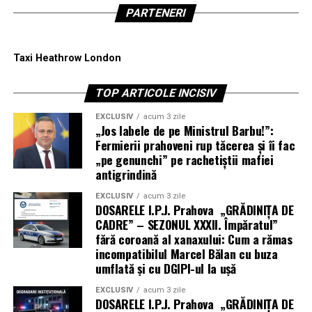
PARTENERI
Taxi Heathrow London
TOP ARTICOLE INCISIV
EXCLUSIV
acum 3 zile
„Jos labele de pe Ministrul Barbu!”:
Fermierii prahoveni rup tăcerea și îi fac
„pe genunchi” pe rachetiștii mafiei
antigrindină
EXCLUSIV
acum 3 zile
DOSARELE I.P.J. Prahova „GRĂDINIȚA DE
CADRE” – SEZONUL XXXII. Împăratul”
fără coroană al xanaxului: Cum a rămas
incompatibilul Marcel Bălan cu buza
umflată și cu DGIPI-ul la ușă
EXCLUSIV
acum 3 zile
DOSARELE I.P.J. Prahova „GRĂDINIȚA DE
Astăzi, 7 august 2026, la ferma
Agronatura Geco
din