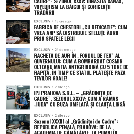
CADRE”- SEZONUL XXXV: DINASTIA XANAX,
unor șefi (cum ar fi „paranoia” menționată în cazul
VOYEURISM LA BĂICOI ȘI CORIGENȚII
Stoican) care, în loc să rezolve probleme oficiale,
TRĂDĂRII
sunt preocupați să „spioneze” subalternii, să afle
EXCLUSIV
18 ore ago
detalii private sau să monitorizeze viața altora în
FABRICA DE CHESTORI „CU DEDICAȚIE”: CUM
mod neprofesionist.
VREA ANP SĂ DISTRIBUIE STELUȚE AURII
PRIN SPATELE LEGII
Pe scurt, este actul „privitului pe furiș” cu scopul de a
obține o plăcere sau un avantaj (sexual, de control
EXCLUSIV
24 de ore ago
RACHETA DE AUR ÎN „FONDUL DE TEN” AL
sau de putere) pe seama intimității altei persoane.
GUVERNULUI: CUM A BOMBARDAT COSMIN
OLTEANU MAFIA ANTIGRINDINĂ CU 5 TONE DE
RAPIȚĂ, ÎN TIMP CE STATUL PLĂTEȘTE PAZA
TEVILOR GOALE!
EXCLUSIV
2 zile ago
IPJ PRAHOVA S.R.L. – „GRĂDINIȚA DE
CADRE”, SEZONUL XXXIV: CUM A RĂMAS
„IUDA” CU BUZA UMFLATĂ ȘI CLANȚA LINSĂ
EXCLUSIV
2 zile ago
Sezonul XXXIII al „Grădiniței de Cadre”:
REPUBLICA PENALĂ PRAHOVA: DE LA
ACADEMIA DE CĂMĂTĂRIE, LA PUMNI ÎN