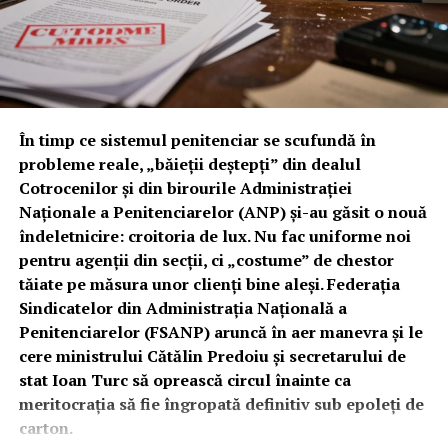
confundat fișa postului cu aplicațiile de dating. Conform
unei plângeri penale din 06/24/2024, o mamă îngrozită
a sesizat pătrunderea unui intrus în curte, care „pândea”
la geamul dormitorului unde se afla fiica sa minoră.
Reacția „profesionistă” a IPJ Prahova S.R.L.?
În timp ce sistemul penitenciar se scufundă în
Comandantul
Stoican Bogdan
, poreclit pe bună
probleme reale, „băieții deștepți” din dealul
dreptate „Pinocchio”, a transformat drama femeii într-o
Cotrocenilor și din birourile Administrației
oportunitate de hărțuire și paranoia administrativă. În
Naționale a Penitenciarelor (ANP) și-au găsit o nouă
loc să verifice camerele video de la spălătoria vis-a-vis,
îndeletnicire: croitoria de lux. Nu fac uniforme noi
Stoican a cerut victimei numărul de telefon personal
pentru agenții din secții, ci „costume” de chestor
(ignorând numărul oficial al secției), a început să-i
tăiate pe măsura unor clienți bine aleși. Federația
trimită poze cu agentul S.A. (un subaltern pe care
Sindicatelor din Administrația Națională a
Stoican, într-o criză de gelozie profesională, voia să-l
Penitenciarelor (FSANP) aruncă în aer manevra și le
prindă „cu mâța-n sac”) și, culmea tupeului, a livrat
cere ministrului Cătălin Predoiu și secretarului de
numărul victimei direct mamei suspectului, fără niciun
stat Ioan Turc să oprească circul înainte ca
acord! În timp ce victima tremură în casă, Stoican
meritocrația să fie îngropată definitiv sub epoleți de
Bogdan face „anchetă” printre agenți să vadă cine-l
carton.
minte, dovedind că la Băicoi, siguranța cetățeanului e