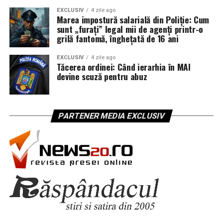
EXCLUSIV
4 zile ago
Marea impostură salarială din Poliție: Cum
sunt „furați” legal mii de agenți printr-o
grilă fantomă, înghețată de 16 ani
EXCLUSIV
4 zile ago
Tăcerea ordinei: Când ierarhia în MAI
devine scuză pentru abuz
PARTENER MEDIA EXCLUSIV