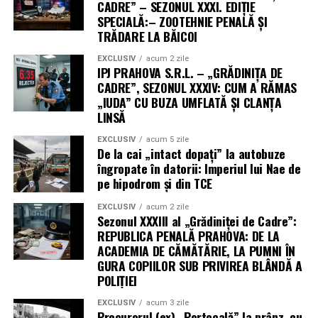
CADRE” – SEZONUL XXXI. EDIȚIE
Urlați, în cadrul evenimentului „Corteva Harvest Day”,
SPECIALĂ:– ZOOTEHNIE PENALĂ ȘI
Mafia Antigrindină a primit lovitura de grație. Sub ochii
TRĂDARE LA BĂICOI
a zeci de specialiști și reprezentanți ai agribusiness-ului,
s-a cântărit recolta de pe hectarul de probă al
EXCLUSIV
acum 2 zile
IPJ PRAHOVA S.R.L. – „GRĂDINIȚA DE
fermierului
Cosmin Olteanu
. Rezultatul? Un
CADRE”, SEZONUL XXXIV: CUM A RĂMAS
spectaculos
5.300 kg la hectar!
„IUDA” CU BUZA UMFLATĂ ȘI CLANȚA
LINSĂ
Pentru amatorii de statistici dureroase, în urmă cu doi
EXCLUSIV
acum 5 zile
ani, când rachetiștii ciuruiau cerul cu iodură de argint,
De la cai „intact dopați” la autobuze
producția se chinuia la un mizerabil
800 kg la hectar
.
îngropate în datorii: Imperiul lui Nae de
Mesajul afișat pe bannerul imens din câmp, susținut de
pe hipodrom și din TCE
APCPT Prahova și FAPPR, a fost un pumn în plexul
EXCLUSIV
acum 2 zile
sistemului:
„Doi ani fără rachete în nori. Ploile s-au
Sezonul XXXIII al „Grădiniței de Cadre”:
întors. Rapița a făcut istorie”
. Se pare că, în Prahova,
REPUBLICA PENALĂ PRAHOVA: DE LA
cea mai mare viziune politică a fost să lași natura în
ACADEMIA DE CĂMĂTĂRIE, LA PUMNI ÎN
pace și să nu mai alungi ploaia cu tehnologii care
GURA COPIILOR SUB PRIVIREA BLÂNDĂ A
POLIȚIEI
folosesc avize de mediu expirate din 2007!
EXCLUSIV
acum 3 zile
Hectarele de carton și „auditorul
Procurorul (ex) „Portocală” la prânz, cu