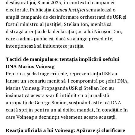
desfășurat joi, 8 mai 2025, în contextul campaniei
electorale. Publicația
Lumea Justiției
semnalează o
amplă campanie de dezinformare orchestrată de USR și
fostul ministru al Justiției, Stelian Ion, menită să
distragă atenția de la declarația șoc a lui Nicușor Dan,
care a admis public că, dacă va ajunge președinte,
intenționează să influențeze justiția.
Tactici de manipulare: tentația implicării sefului
DNA Marius Voineag
Pentru a-și distrage criticile, reprezentanții USR au
lansat un scenariu menit să-l compromită pe șeful DNA,
Marius Voineag. Propaganda USR și Stelian Ion au
insinuat că acesta s-ar fi întâlnit cu o jurnalistă
apropiată de George Simion, susținând astfel că DNA
caută sprijin pentru un al doilea mandat, în condițiile în
care Voineag a dezmințit vehement aceste acuzații.
Reacția oficială a lui Voineag: Apărare și clarificare