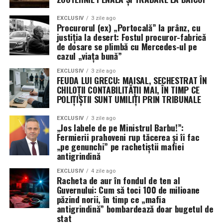
EXCLUSIV
3 zile ago
Procurorul (ex) „Portocală” la prânz, cu
justiția la desert: Fostul procuror-fabrică
de dosare se plimbă cu Mercedes-ul pe
cazul „viața bună”
EXCLUSIV
3 zile ago
FEUDA LUI GRECU: MAISAL, SECHESTRAT ÎN
CHILOȚII CONTABILITĂȚII MAI, ÎN TIMP CE
POLIȚIȘTII SUNT UMILIȚI PRIN TRIBUNALE
EXCLUSIV
3 zile ago
„Jos labele de pe Ministrul Barbu!”:
Fermierii prahoveni rup tăcerea și îi fac
„pe genunchi” pe rachetiștii mafiei
antigrindină
EXCLUSIV
4 zile ago
Racheta de aur în fondul de ten al
Guvernului: Cum să toci 100 de milioane
păzind norii, în timp ce „mafia
antigrindină” bombardează doar bugetul de
stat