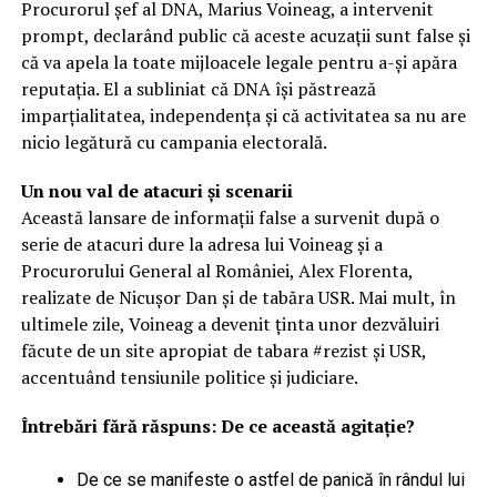
Procurorul șef al DNA, Marius Voineag, a intervenit
prompt, declarând public că aceste acuzații sunt false și
că va apela la toate mijloacele legale pentru a-și apăra
reputația. El a subliniat că DNA își păstrează
imparțialitatea, independența și că activitatea sa nu are
nicio legătură cu campania electorală.
Un nou val de atacuri și scenarii
Această lansare de informații false a survenit după o
serie de atacuri dure la adresa lui Voineag și a
Procurorului General al României, Alex Florenta,
realizate de Nicușor Dan și de tabăra USR. Mai mult, în
ultimele zile, Voineag a devenit ținta unor dezvăluiri
făcute de un site apropiat de tabara #rezist și USR,
accentuând tensiunile politice și judiciare.
Întrebări fără răspuns: De ce această agitație?
De ce se manifeste o astfel de panică în rândul lui