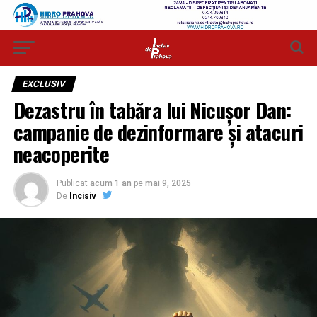
EXCLUSIV
Dezastru în tabăra lui Nicușor Dan:
campanie de dezinformare și atacuri
neacoperite
Publicat
acum 1 an
pe
mai 9, 2025
De
Incisiv