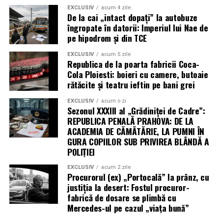
EXCLUSIV
acum 4 zile
De la cai „intact dopați” la autobuze
îngropate în datorii: Imperiul lui Nae de
pe hipodrom și din TCE
EXCLUSIV
acum 5 zile
Republica de la poarta fabricii Coca-
Cola Ploiesti: boieri cu camere, butoaie
rătăcite și teatru ieftin pe bani grei
EXCLUSIV
acum o zi
Sezonul XXXIII al „Grădiniței de Cadre”:
REPUBLICA PENALĂ PRAHOVA: DE LA
ACADEMIA DE CĂMĂTĂRIE, LA PUMNI ÎN
GURA COPIILOR SUB PRIVIREA BLÂNDĂ A
POLIȚIEI
EXCLUSIV
acum 2 zile
Procurorul (ex) „Portocală” la prânz, cu
justiția la desert: Fostul procuror-
fabrică de dosare se plimbă cu
Mercedes-ul pe cazul „viața bună”