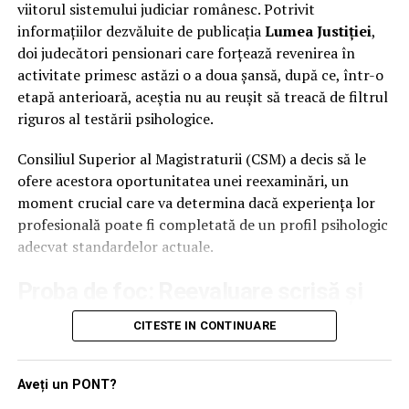
viitorul sistemului judiciar românesc. Potrivit
informațiilor dezvăluite de publicația
Lumea Justiției
,
Armata de „Vipi” și Cenzorii: Un
doi judecători pensionari care forțează revenirea în
Consiliu Director mai mare decât o
activitate primesc astăzi o a doua șansă, după ce, într-o
primărie de comună
etapă anterioară, aceștia nu au reușit să treacă de filtrul
riguros al testării psihologice.
Dacă v-ați fi imaginat că o asociație se conduce cu doi-
trei oameni, vă înșelați amarnic. Setea de funcții este
Consiliul Superior al Magistraturii (CSM) a decis să le
atât de mare încât Consiliul Director al ARSP a fost
ofere acestora oportunitatea unei reexaminări, un
„extins” chirurgical, de la 15 la 18 membri. Că doar e loc
moment crucial care va determina dacă experiența lor
pentru toată lumea sub soarele dreptului penal!
profesională poate fi completată de un profil psihologic
adecvat standardelor actuale.
Departamentele sunt împărțite cu o precizie de
ceasornic elvețian: Petre Buneci se ocupă de organizare,
Proba de foc: Reevaluare scrisă și
Adrian-Mihai Hotca de știință (că tot e „științifică”
un nou interviu în fața comisiei
CITESTE IN CONTINUARE
asociația), iar Vasile Drăghici îi suflă în ceafă lui Udroiu
din postura de Secretar General Adjunct. Banii – acea
Procedura de reexaminare nu este una formală, ci
resursă vulgară, dar necesară – sunt lăsați pe mâna
implică un parcurs riguros de verificare. Conform
Aveți un PONT?
expertei Simona Mihaela Andrei, care ocupă funcția de
anunțului oficial emis de CSM, procesul de astăzi, 5