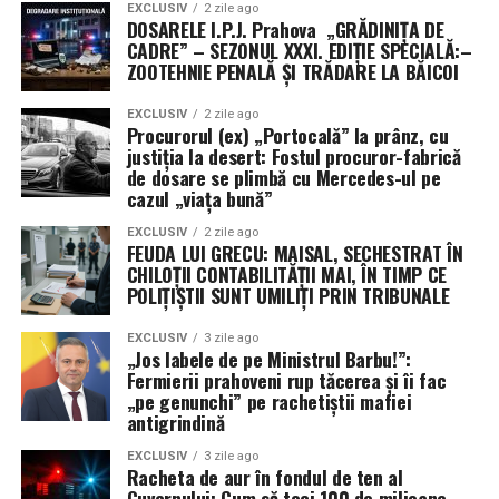
EXCLUSIV
2 zile ago
DOSARELE I.P.J. Prahova „GRĂDINIȚA DE
CADRE” – SEZONUL XXXI. EDIȚIE SPECIALĂ:–
ZOOTEHNIE PENALĂ ȘI TRĂDARE LA BĂICOI
EXCLUSIV
2 zile ago
Procurorul (ex) „Portocală” la prânz, cu
justiția la desert: Fostul procuror-fabrică
de dosare se plimbă cu Mercedes-ul pe
cazul „viața bună”
EXCLUSIV
2 zile ago
FEUDA LUI GRECU: MAISAL, SECHESTRAT ÎN
CHILOȚII CONTABILITĂȚII MAI, ÎN TIMP CE
POLIȚIȘTII SUNT UMILIȚI PRIN TRIBUNALE
EXCLUSIV
3 zile ago
„Jos labele de pe Ministrul Barbu!”:
Fermierii prahoveni rup tăcerea și îi fac
„pe genunchi” pe rachetiștii mafiei
antigrindină
EXCLUSIV
3 zile ago
Racheta de aur în fondul de ten al
Guvernului: Cum să toci 100 de milioane