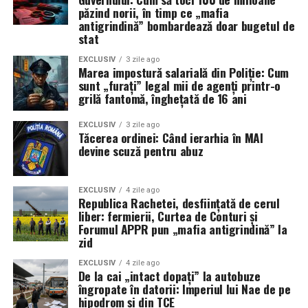
păzind norii, în timp ce „mafia
antigrindină” bombardează doar bugetul de
stat
EXCLUSIV
3 zile ago
Marea impostură salarială din Poliție: Cum
sunt „furați” legal mii de agenți printr-o
grilă fantomă, înghețată de 16 ani
EXCLUSIV
3 zile ago
Tăcerea ordinei: Când ierarhia în MAI
devine scuză pentru abuz
EXCLUSIV
4 zile ago
Republica Rachetei, desființată de cerul
liber: fermierii, Curtea de Conturi și
Forumul APPR pun „mafia antigrindină” la
zid
EXCLUSIV
4 zile ago
De la cai „intact dopați” la autobuze
îngropate în datorii: Imperiul lui Nae de pe
hipodrom și din TCE