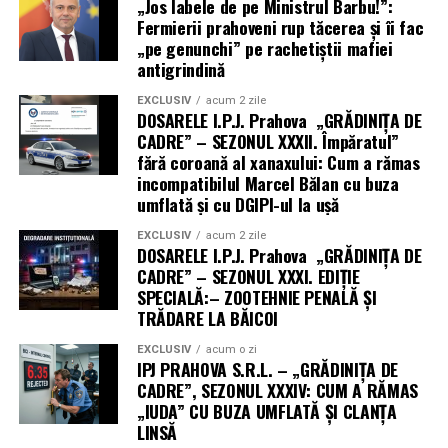
„Jos labele de pe Ministrul Barbu!”:
Fermierii prahoveni rup tăcerea și îi fac
„pe genunchi” pe rachetiștii mafiei
antigrindină
EXCLUSIV
acum 2 zile
DOSARELE I.P.J. Prahova „GRĂDINIȚA DE
CADRE” – SEZONUL XXXII. Împăratul”
fără coroană al xanaxului: Cum a rămas
incompatibilul Marcel Bălan cu buza
umflată și cu DGIPI-ul la ușă
EXCLUSIV
acum 2 zile
DOSARELE I.P.J. Prahova „GRĂDINIȚA DE
CADRE” – SEZONUL XXXI. EDIȚIE
SPECIALĂ:– ZOOTEHNIE PENALĂ ȘI
TRĂDARE LA BĂICOI
EXCLUSIV
acum o zi
IPJ PRAHOVA S.R.L. – „GRĂDINIȚA DE
CADRE”, SEZONUL XXXIV: CUM A RĂMAS
„IUDA” CU BUZA UMFLATĂ ȘI CLANȚA
LINSĂ