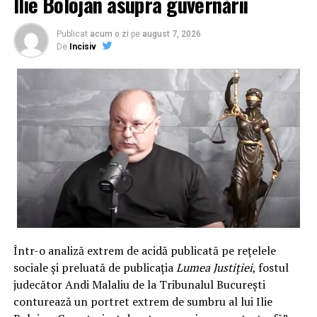
Ilie Bolojan asupra guvernării
Publicat
acum o zi
pe
august 7, 2026
De
Incisiv
Într-o analiză extrem de acidă publicată pe rețelele
sociale și preluată de publicația
Lumea Justiției
, fostul
judecător Andi Malaliu de la Tribunalul București
conturează un portret extrem de sumbru al lui Ilie