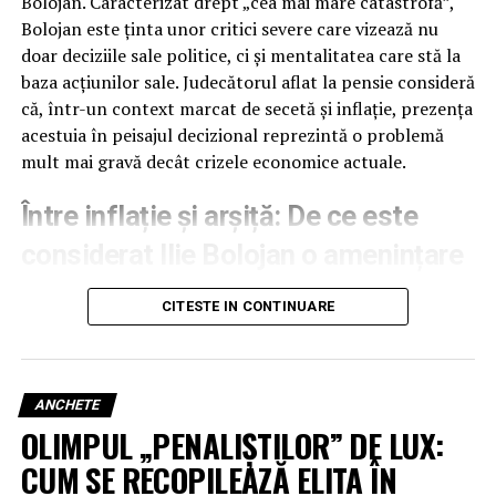
Bolojan. Caracterizat drept „cea mai mare catastrofă”,
Bolojan este ținta unor critici severe care vizează nu
doar deciziile sale politice, ci și mentalitatea care stă la
baza acțiunilor sale. Judecătorul aflat la pensie consideră
că, într-un context marcat de secetă și inflație, prezența
acestuia în peisajul decizional reprezintă o problemă
mult mai gravă decât crizele economice actuale.
Între inflație și arșiță: De ce este
considerat Ilie Bolojan o amenințare
mai mare decât criza economică
CITESTE IN CONTINUARE
Andi Malaliu descrie un tablou apocaliptic al realității
curente, marcat de scumpirea motorinei și stagnare
generală, însă plasează figura lui Ilie Bolojan în vârful
ANCHETE
ierarhiei „nenorocirilor” naționale. Fostul magistrat
OLIMPUL „PENALIȘTILOR” DE LUX:
susține că politicile promovate de acesta sunt lipsite de
CUM SE RECOPILEAZĂ ELITA ÎN
empatie și deconectate de nevoile reale ale cetățenilor.