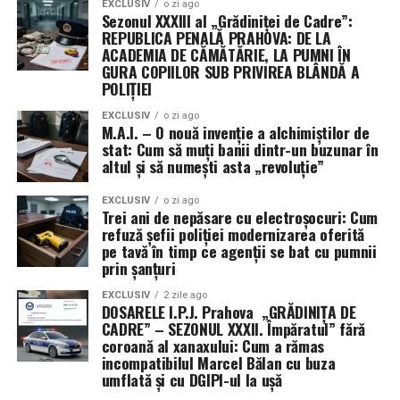
EXCLUSIV
o zi ago
Sezonul XXXIII al „Grădiniței de Cadre”:
REPUBLICA PENALĂ PRAHOVA: DE LA
ACADEMIA DE CĂMĂTĂRIE, LA PUMNI ÎN
GURA COPIILOR SUB PRIVIREA BLÂNDĂ A
POLIȚIEI
EXCLUSIV
o zi ago
M.A.I. – O nouă invenție a alchimiștilor de
stat: Cum să muți banii dintr-un buzunar în
altul și să numești asta „revoluție”
EXCLUSIV
o zi ago
Trei ani de nepăsare cu electroșocuri: Cum
refuză șefii poliției modernizarea oferită
pe tavă în timp ce agenții se bat cu pumnii
prin șanțuri
EXCLUSIV
2 zile ago
DOSARELE I.P.J. Prahova „GRĂDINIȚA DE
CADRE” – SEZONUL XXXII. Împăratul” fără
coroană al xanaxului: Cum a rămas
incompatibilul Marcel Bălan cu buza
umflată și cu DGIPI-ul la ușă