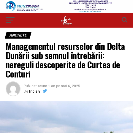
ANCHETE
Managementul resurselor din Delta
Dunării sub semnul întrebării:
nereguli descoperite de Curtea de
Conturi
Publicat
acum 1 an
pe
mai 6, 2025
De
Incisiv