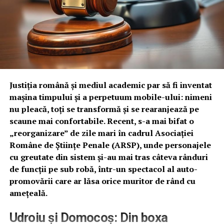
Bolojan. Malaliu sugerează că austeritatea „de tip Birtin”
pe care acesta o impune societății ar putea proveni
dintr-o copilărie marcată de lipsuri, care a generat o
„cărpănoșenie demnă de Hagi Tudose”. Această
mentalitate de a strânge la chimir fiecare „creițar” este
văzută ca un obstacol major în calea dezvoltării.
Justiția română și mediul academic par să fi inventat
„La orice problemă, are o singură soluție: să mai taie
mașina timpului și a perpetuum mobile-ului: nimeni
ceva, să mai reducă ceva, să mai facă o economie de doi
nu pleacă, toți se transformă și se rearanjează pe
bani”, notează Andi Malaliu, comparând anvergura
scaune mai confortabile. Recent, s-a mai bifat o
deciziilor lui Bolojan cu economia derizorie dintr-o
„reorganizare” de zile mari în cadrul Asociației
veche reclamă la detergent. În opinia sa, acest mod de a
Române de Științe Penale (ARSP), unde personajele
gândi „moare sufletul câte puțin” la fiecare renunțare,
cu greutate din sistem și-au mai tras câteva rânduri
transformând actul de guvernare într-o pedeapsă
de funcții pe sub robă, într-un spectacol al auto-
aplicată populației.
promovării care ar lăsa orice muritor de rând cu
Absența viziunii strategice: O critică
amețeală.
severă privind incapacitatea de a
Udroiu și Domocoș: Din boxa