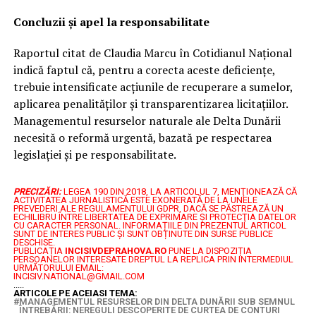
Concluzii și apel la responsabilitate
Raportul citat de Claudia Marcu în Cotidianul Național
indică faptul că, pentru a corecta aceste deficiențe,
trebuie intensificate acțiunile de recuperare a sumelor,
aplicarea penalităților și transparentizarea licitațiilor.
Managementul resurselor naturale ale Delta Dunării
necesită o reformă urgentă, bazată pe respectarea
legislației și pe responsabilitate.
PRECIZĂRI:
LEGEA 190 DIN 2018, LA ARTICOLUL 7, MENŢIONEAZĂ CĂ
ACTIVITATEA JURNALISTICĂ ESTE EXONERATĂ DE LA UNELE
PREVEDERI ALE REGULAMENTULUI GDPR, DACĂ SE PĂSTREAZĂ UN
ECHILIBRU ÎNTRE LIBERTATEA DE EXPRIMARE ŞI PROTECŢIA DATELOR
CU CARACTER PERSONAL.
INFORMAȚIILE DIN PREZENTUL ARTICOL
SUNT DE INTERES PUBLIC ȘI SUNT OBȚINUTE DIN SURSE PUBLICE
DESCHISE.
PUBLICAȚIA
INCISIVDEPRAHOVA.RO
PUNE LA DISPOZIȚIA
PERSOANELOR INTERESATE DREPTUL LA REPLICA PRIN INTERMEDIUL
URMĂTORULUI EMAIL:
INCISIV.NATIONAL@GMAIL.COM
.....
ARTICOLE PE ACEIASI TEMA:
MANAGEMENTUL RESURSELOR DIN DELTA DUNĂRII SUB SEMNUL
ÎNTREBĂRII: NEREGULI DESCOPERITE DE CURTEA DE CONTURI