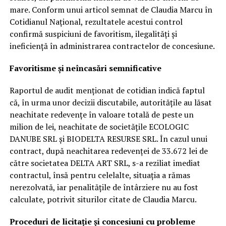
mare. Conform unui articol semnat de Claudia Marcu în
Cotidianul Național, rezultatele acestui control
confirmă suspiciuni de favoritism, ilegalități și
ineficiență în administrarea contractelor de concesiune.
Favoritisme și neîncasări semnificative
Raportul de audit menționat de cotidian indică faptul
că, în urma unor decizii discutabile, autoritățile au lăsat
neachitate redevențe în valoare totală de peste un
milion de lei, neachitate de societățile ECOLOGIC
DANUBE SRL și BIODELTA RESURSE SRL. În cazul unui
contract, după neachitarea redevenței de 33.672 lei de
către societatea DELTA ART SRL, s-a reziliat imediat
contractul, însă pentru celelalte, situația a rămas
nerezolvată, iar penalitățile de întârziere nu au fost
calculate, potrivit siturilor citate de Claudia Marcu.
Proceduri de licitație și concesiuni cu probleme