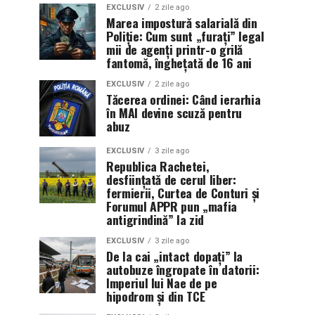
EXCLUSIV
2 zile ago
Marea impostură salarială din
Poliție: Cum sunt „furați” legal
mii de agenți printr-o grilă
fantomă, înghețată de 16 ani
EXCLUSIV
2 zile ago
Tăcerea ordinei: Când ierarhia
în MAI devine scuză pentru
abuz
EXCLUSIV
3 zile ago
Republica Rachetei,
desființată de cerul liber:
fermierii, Curtea de Conturi și
Forumul APPR pun „mafia
antigrindină” la zid
EXCLUSIV
3 zile ago
De la cai „intact dopați” la
autobuze îngropate în datorii:
Imperiul lui Nae de pe
hipodrom și din TCE