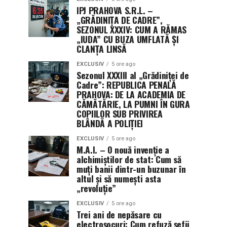
IPJ PRAHOVA S.R.L. –
„GRĂDINIȚA DE CADRE”,
SEZONUL XXXIV: CUM A RĂMAS
„IUDA” CU BUZA UMFLATĂ ȘI
CLANȚA LINSĂ
EXCLUSIV
5 ore ago
Sezonul XXXIII al „Grădiniței de
Cadre”: REPUBLICA PENALĂ
PRAHOVA: DE LA ACADEMIA DE
CĂMĂTĂRIE, LA PUMNI ÎN GURA
COPIILOR SUB PRIVIREA
BLÂNDĂ A POLIȚIEI
EXCLUSIV
5 ore ago
M.A.I. – O nouă invenție a
alchimiștilor de stat: Cum să
muți banii dintr-un buzunar în
altul și să numești asta
„revoluție”
EXCLUSIV
5 ore ago
Trei ani de nepăsare cu
electroșocuri: Cum refuză șefii