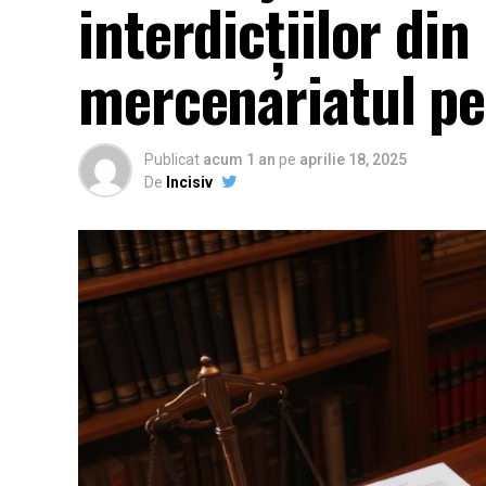
interdicțiilor din
mercenariatul pen
Publicat
acum 1 an
pe
aprilie 18, 2025
De
Incisiv