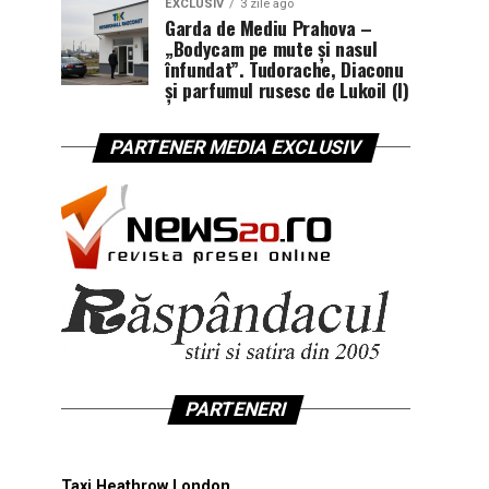
EXCLUSIV
3 zile ago
Garda de Mediu Prahova –
„Bodycam pe mute și nasul
înfundat”. Tudorache, Diaconu
și parfumul rusesc de Lukoil (I)
PARTENER MEDIA EXCLUSIV
PARTENERI
Taxi Heathrow London