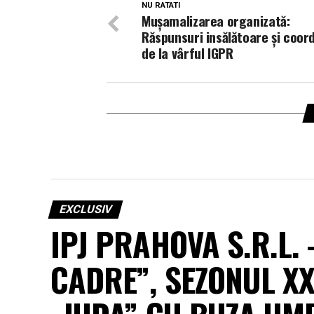
NU RATATI
Mușamalizarea organizată:
Răspunsuri insălătoare și coor
de la vârful IGPR
EXCLUSIV
IPJ PRAHOVA S.R.L.
CADRE”, SEZONUL X