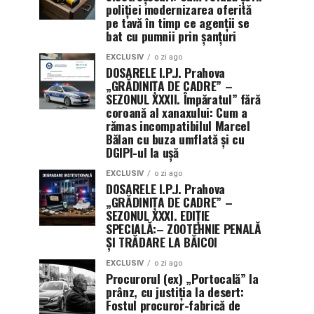
poliției modernizarea oferită
pe tavă în timp ce agenții se
bat cu pumnii prin șanțuri
EXCLUSIV
o zi ago
DOSARELE I.P.J. Prahova
„GRĂDINIȚA DE CADRE” –
SEZONUL XXXII. Împăratul” fără
coroană al xanaxului: Cum a
rămas incompatibilul Marcel
Bălan cu buza umflată și cu
DGIPI-ul la ușă
EXCLUSIV
o zi ago
DOSARELE I.P.J. Prahova
„GRĂDINIȚA DE CADRE” –
SEZONUL XXXI. EDIȚIE
SPECIALĂ:– ZOOTEHNIE PENALĂ
ȘI TRĂDARE LA BĂICOI
EXCLUSIV
o zi ago
Procurorul (ex) „Portocală” la
prânz, cu justiția la desert:
Fostul procuror-fabrică de