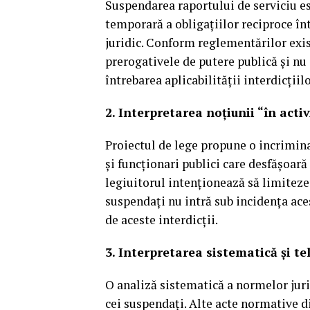
Suspendarea raportului de serviciu es
temporară a obligațiilor reciproce în
juridic. Conform reglementărilor exis
prerogativele de putere publică și nu 
întrebarea aplicabilității interdicțiil
2. Interpretarea noțiunii “în activ
Proiectul de lege propune o incriminar
și funcționari publici care desfășoară 
legiuitorul intenționează să limiteze 
suspendați nu intră sub incidența aces
de aceste interdicții.
3. Interpretarea sistematică și te
O analiză sistematică a normelor juridi
cei suspendați. Alte acte normative 