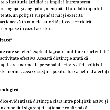
te o instituție juridică ce implică întreruperea
tre angajat și angajator, menținând totodată raportul
tente, un polițist suspendat nu își exercită
acționează în numele autorității, ceea ce ridică
or propuse în cazul acestora.
itate”
e care se referă explicit la „cadre militare în activitate”
activitate efectivă. Această distincție arată că
aplicarea normei la personalul activ. Astfel, polițiștii
tei norme, ceea ce susține poziția lor ca nefiind afectați
leologică
ce evidențiază distincția clară între polițiștii activi și
din domeniul siguranței naționale confirmă că