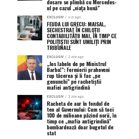
dosare se plimbă cu Mercedes-
ul pe cazul „viața bună”
EXCLUSIV
o zi ago
FEUDA LUI GRECU: MAISAL,
SECHESTRAT ÎN CHILOȚII
CONTABILITĂȚII MAI, ÎN TIMP CE
POLIȚIȘTII SUNT UMILIȚI PRIN
TRIBUNALE
EXCLUSIV
2 zile ago
„Jos labele de pe Ministrul
Barbu!”: Fermierii prahoveni
rup tăcerea și îi fac „pe
genunchi” pe rachetiștii
mafiei antigrindină
EXCLUSIV
2 zile ago
Racheta de aur în fondul de
ten al Guvernului: Cum să toci
100 de milioane păzind norii, în
timp ce „mafia antigrindină”
bombardează doar bugetul de
stat