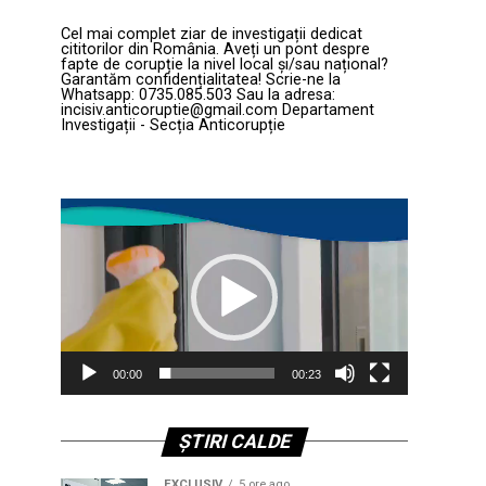
Cel mai complet ziar de investigații dedicat
cititorilor din România. Aveți un pont despre
fapte de corupție la nivel local și/sau național?
Garantăm confidențialitatea! Scrie-ne la
Whatsapp: 0735.085.503 Sau la adresa:
incisiv.anticoruptie@gmail.com Departament
Investigații - Secția Anticorupție
Player
video
00:00
00:23
ȘTIRI CALDE
EXCLUSIV
5 ore ago