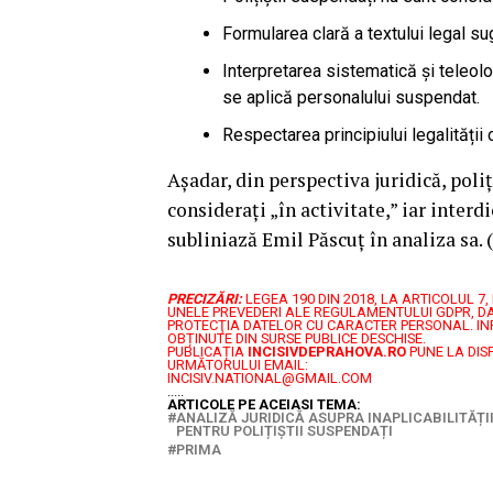
Formularea clară a textului legal sug
Interpretarea sistematică și teleol
se aplică personalului suspendat.
Respectarea principiului legalității c
Așadar, din perspectiva juridică, poliț
considerați „în activitate,” iar interd
subliniază Emil Păscuț în analiza sa. (
PRECIZĂRI:
LEGEA 190 DIN 2018, LA ARTICOLUL 
UNELE PREVEDERI ALE REGULAMENTULUI GDPR, DA
PROTECŢIA DATELOR CU CARACTER PERSONAL.
IN
OBȚINUTE DIN SURSE PUBLICE DESCHISE.
PUBLICAȚIA
INCISIVDEPRAHOVA.RO
PUNE LA DIS
URMĂTORULUI EMAIL:
INCISIV.NATIONAL@GMAIL.COM
.....
ARTICOLE PE ACEIASI TEMA:
ANALIZĂ JURIDICĂ ASUPRA INAPLICABILITĂȚII
PENTRU POLIȚIȘTII SUSPENDAȚI
PRIMA