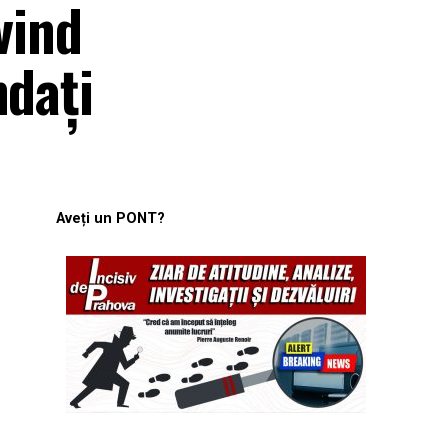
vind
ndați
Aveți un PONT?