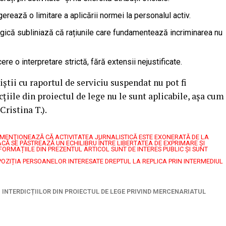
erează o limitare a aplicării normei la personalul activ.
ogică subliniază că rațiunile care fundamentează incriminarea nu
ere o interpretare strictă, fără extensii nejustificate.
iștii cu raportul de serviciu suspendat nu pot fi
icțiile din proiectul de lege nu le sunt aplicabile, așa cum
Cristina T.).
7, MENŢIONEAZĂ CĂ ACTIVITATEA JURNALISTICĂ ESTE EXONERATĂ DE LA
CĂ SE PĂSTREAZĂ UN ECHILIBRU ÎNTRE LIBERTATEA DE EXPRIMARE ŞI
FORMAȚIILE DIN PREZENTUL ARTICOL SUNT DE INTERES PUBLIC ȘI SUNT
POZIȚIA PERSOANELOR INTERESATE DREPTUL LA REPLICA PRIN INTERMEDIUL
 INTERDICȚIILOR DIN PROIECTUL DE LEGE PRIVIND MERCENARIATUL