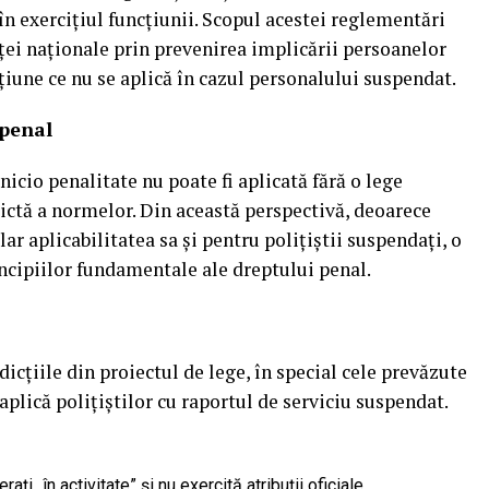
în exercițiul funcțiunii. Scopul acestei reglementări
nței naționale prin prevenirea implicării persoanelor
ațiune ce nu se aplică în cazul personalului suspendat.
 penal
nicio penalitate nu poate fi aplicată fără o lege
rictă a normelor. Din această perspectivă, deoarece
r aplicabilitatea sa și pentru polițiștii suspendați, o
ncipiilor fundamentale ale dreptului penal.
dicțiile din proiectul de lege, în special cele prevăzute
 aplică polițiștilor cu raportul de serviciu suspendat.
ați „în activitate” și nu exercită atribuții oficiale.