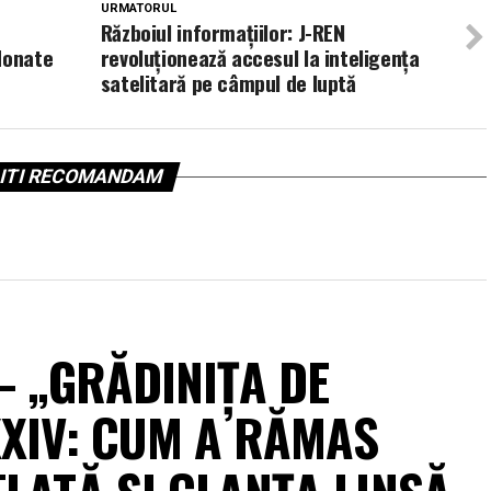
URMATORUL
Războiul informațiilor: J-REN
donate
revoluționează accesul la inteligența
satelitară pe câmpul de luptă
ITI RECOMANDAM
 – „GRĂDINIȚA DE
XXIV: CUM A RĂMAS