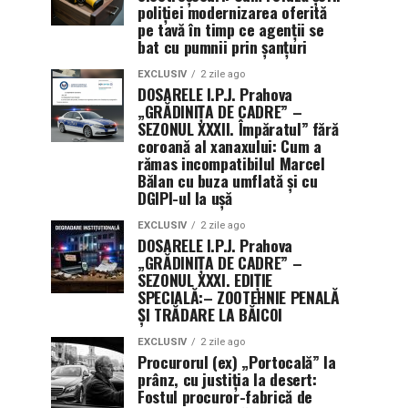
poliției modernizarea oferită
pe tavă în timp ce agenții se
bat cu pumnii prin șanțuri
EXCLUSIV
2 zile ago
DOSARELE I.P.J. Prahova
„GRĂDINIȚA DE CADRE” –
SEZONUL XXXII. Împăratul” fără
coroană al xanaxului: Cum a
rămas incompatibilul Marcel
Bălan cu buza umflată și cu
DGIPI-ul la ușă
EXCLUSIV
2 zile ago
DOSARELE I.P.J. Prahova
„GRĂDINIȚA DE CADRE” –
SEZONUL XXXI. EDIȚIE
SPECIALĂ:– ZOOTEHNIE PENALĂ
ȘI TRĂDARE LA BĂICOI
EXCLUSIV
2 zile ago
Procurorul (ex) „Portocală” la
prânz, cu justiția la desert:
Fostul procuror-fabrică de