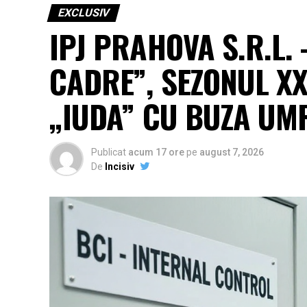
EXCLUSIV
IPJ PRAHOVA S.R.L.
CADRE”, SEZONUL X
„IUDA” CU BUZA UMF
Publicat
acum 17 ore
pe
august 7, 2026
De
Incisiv