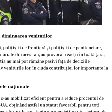
la diminuarea veniturilor
polițiștii de frontieră și polițiștii de penitenciare,
ariale din acest an, au provocat reacții în toată țara,
ia nu mai pot rămâne pasivi față de deciziile
 veniturile lor, în ciuda contribuției lor importante la
vele naționale
i s-au mobilizat eficient pentru a reduce procentul de
SUA, obținând astfel un statut favorabil pentru toți
a, eforturile constante ale angajaților din sectorul de