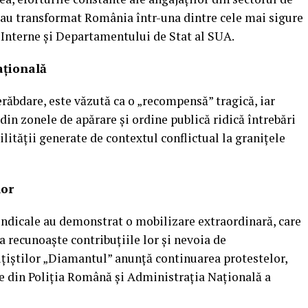
ă au transformat România într-una dintre cele mai sigure
 Interne și Departamentului de Stat al SUA.
ațională
răbdare, este văzută ca o „recompensă” tragică, iar
din zonele de apărare și ordine publică ridică întrebări
ilității generate de contextul conflictual la granițele
lor
indicale au demonstrat o mobilizare extraordinară, care
 recunoaște contribuțiile lor și nevoia de
ițiștilor „Diamantul” anunță continuarea protestelor,
le din Poliția Română și Administrația Națională a