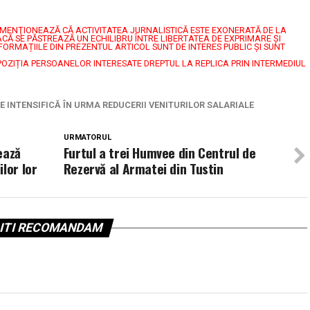
7, MENŢIONEAZĂ CĂ ACTIVITATEA JURNALISTICĂ ESTE EXONERATĂ DE LA
CĂ SE PĂSTREAZĂ UN ECHILIBRU ÎNTRE LIBERTATEA DE EXPRIMARE ŞI
FORMAȚIILE DIN PREZENTUL ARTICOL SUNT DE INTERES PUBLIC ȘI SUNT
POZIȚIA PERSOANELOR INTERESATE DREPTUL LA REPLICA PRIN INTERMEDIUL
E INTENSIFICĂ ÎN URMA REDUCERII VENITURILOR SALARIALE
URMATORUL
ează
Furtul a trei Humvee din Centrul de
lor lor
Rezervă al Armatei din Tustin
ITI RECOMANDAM