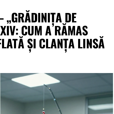
 – „GRĂDINIȚA DE
XXIV: CUM A RĂMAS
LATĂ ȘI CLANȚA LINSĂ