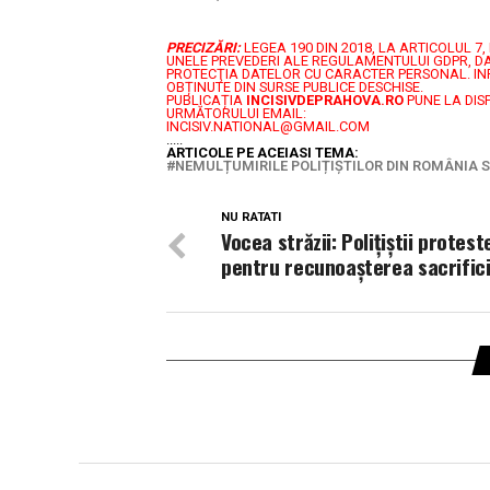
PRECIZĂRI:
LEGEA 190 DIN 2018, LA ARTICOLUL 
UNELE PREVEDERI ALE REGULAMENTULUI GDPR, DA
PROTECŢIA DATELOR CU CARACTER PERSONAL.
IN
OBȚINUTE DIN SURSE PUBLICE DESCHISE.
PUBLICAȚIA
INCISIVDEPRAHOVA.RO
PUNE LA DIS
URMĂTORULUI EMAIL:
INCISIV.NATIONAL@GMAIL.COM
.....
ARTICOLE PE ACEIASI TEMA:
NEMULȚUMIRILE POLIȚIȘTILOR DIN ROMÂNIA S
NU RATATI
Vocea străzii: Polițiștii protest
pentru recunoașterea sacrificii