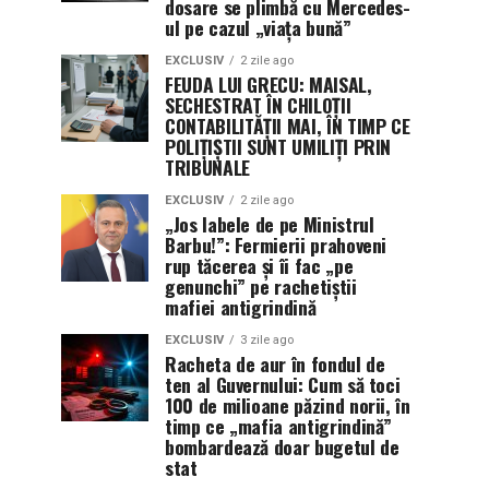
dosare se plimbă cu Mercedes-
ul pe cazul „viața bună”
EXCLUSIV
2 zile ago
FEUDA LUI GRECU: MAISAL,
SECHESTRAT ÎN CHILOȚII
CONTABILITĂȚII MAI, ÎN TIMP CE
POLIȚIȘTII SUNT UMILIȚI PRIN
TRIBUNALE
EXCLUSIV
2 zile ago
„Jos labele de pe Ministrul
Barbu!”: Fermierii prahoveni
rup tăcerea și îi fac „pe
genunchi” pe rachetiștii
mafiei antigrindină
EXCLUSIV
3 zile ago
Racheta de aur în fondul de
ten al Guvernului: Cum să toci
100 de milioane păzind norii, în
timp ce „mafia antigrindină”
bombardează doar bugetul de
stat