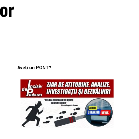
lor
Aveți un PONT?