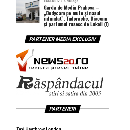
EXCLUSIV
4 zile ago
Garda de Mediu Prahova –
„Bodycam pe mute și nasul
înfundat”. Tudorache, Diaconu
și parfumul rusesc de Lukoil (I)
PARTENER MEDIA EXCLUSIV
PARTENERI
Taxi Heathrow London