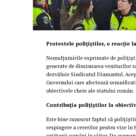
Protestele polițiștilor, o reacție 
Nemulțumirile exprimate de polițiști, 
generate de diminuarea veniturilor sal
dezvăluie Sindicatul Diamantul. Aceșt
Guvernului care afectează semnificativ
obiectivele cheie ale statului român.
Contribuția polițiștilor la obiecti
Este bine cunoscut faptul că polițiști
respingere a cererilor pentru vize în 
cetățenii români în viitor. De asemene