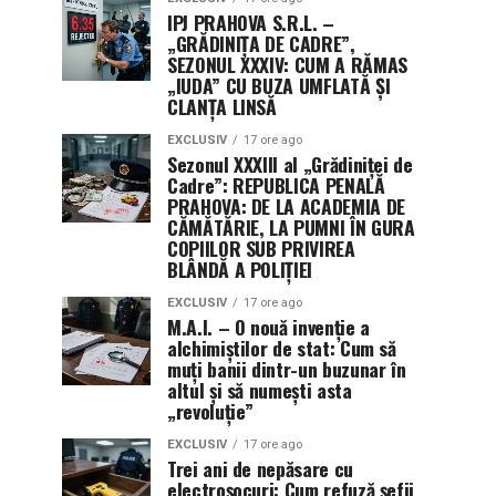
IPJ PRAHOVA S.R.L. –
„GRĂDINIȚA DE CADRE”,
SEZONUL XXXIV: CUM A RĂMAS
„IUDA” CU BUZA UMFLATĂ ȘI
CLANȚA LINSĂ
EXCLUSIV
17 ore ago
Sezonul XXXIII al „Grădiniței de
Cadre”: REPUBLICA PENALĂ
PRAHOVA: DE LA ACADEMIA DE
CĂMĂTĂRIE, LA PUMNI ÎN GURA
COPIILOR SUB PRIVIREA
BLÂNDĂ A POLIȚIEI
EXCLUSIV
17 ore ago
M.A.I. – O nouă invenție a
alchimiștilor de stat: Cum să
muți banii dintr-un buzunar în
altul și să numești asta
„revoluție”
EXCLUSIV
17 ore ago
Trei ani de nepăsare cu
electroșocuri: Cum refuză șefii