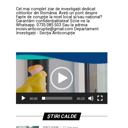
Cel mai complet ziar de investigații dedicat
cititorilor din România. Aveți un pont despre
fapte de corupție la nivel local și/sau național?
Garantăm confidențialitatea! Scrie-ne la
Whatsapp: 0735.085.503 Sau la adresa:
incisiv.anticoruptie@gmail.com Departament
Investigații - Secția Anticorupție
Player
video
00:00
00:23
ȘTIRI CALDE
EXCLUSIV
17 ore ago