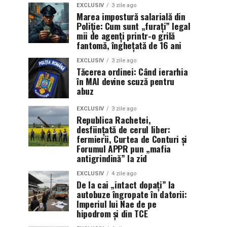
EXCLUSIV
3 zile ago
Marea impostură salarială din
Poliție: Cum sunt „furați” legal
mii de agenți printr-o grilă
fantomă, înghețată de 16 ani
EXCLUSIV
3 zile ago
Tăcerea ordinei: Când ierarhia
în MAI devine scuză pentru
abuz
EXCLUSIV
3 zile ago
Republica Rachetei,
desființată de cerul liber:
fermierii, Curtea de Conturi și
Forumul APPR pun „mafia
antigrindină” la zid
EXCLUSIV
4 zile ago
De la cai „intact dopați” la
autobuze îngropate în datorii:
Imperiul lui Nae de pe
hipodrom și din TCE