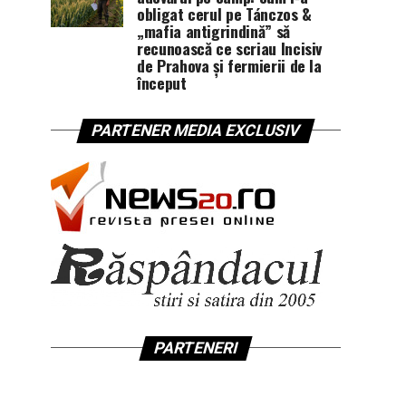
obligat cerul pe Tánczos &
„mafia antigrindină” să
recunoască ce scriau Incisiv
de Prahova și fermierii de la
început
PARTENER MEDIA EXCLUSIV
PARTENERI