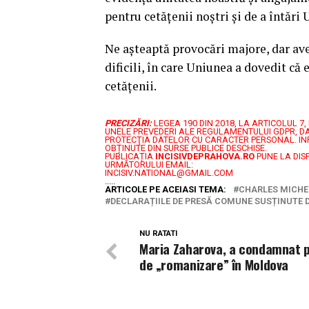
pentru cetățenii noștri și de a întăr
Ne așteaptă provocări majore, dar ave
dificili, în care Uniunea a dovedit că 
cetățenii.
PRECIZĂRI:
LEGEA 190 DIN 2018, LA ARTICOLUL 
UNELE PREVEDERI ALE REGULAMENTULUI GDPR, DA
PROTECŢIA DATELOR CU CARACTER PERSONAL.
IN
OBȚINUTE DIN SURSE PUBLICE DESCHISE.
PUBLICAȚIA
INCISIVDEPRAHOVA.RO
PUNE LA DIS
URMĂTORULUI EMAIL:
INCISIV.NATIONAL@GMAIL.COM
.....
ARTICOLE PE ACEIASI TEMA:
CHARLES MICHE
DECLARAȚIILE DE PRESĂ COMUNE SUSȚINUTE D
NU RATATI
Maria Zaharova, a condamnat p
de „romanizare” în Moldova