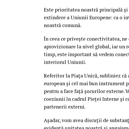
Este prioritatea noastră principală și
extindere a Uniunii Europene: ca o inv
noastră comună.
În ceea ce privește conectivitatea, ne
aprovizionare la nivel global, iar un r
timp, este important să vedem conecti
interiorul Uniunii.
Referitor la Piața Unică, subliniez c
european și cel mai bun instrument pe
pentru a face față șocurilor externe.
coeziunii în cadrul Pieței Interne și 
partenerii externi.
Așadar, vom avea discuții de substanț
evidență unitatea noastră și angajame