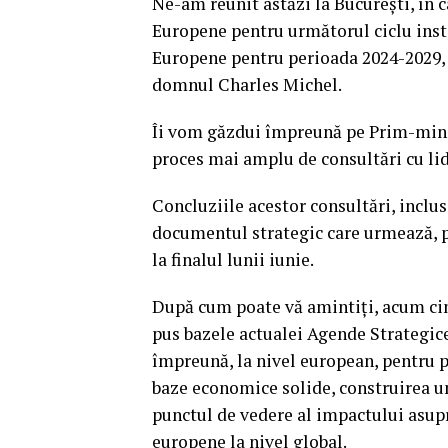
Ne-am reunit astăzi la București, în c
Europene pentru următorul ciclu inst
Europene pentru perioada 2024-2029, 
domnul Charles Michel.
Îi vom găzdui împreună pe Prim-miniș
proces mai amplu de consultări cu li
Concluziile acestor consultări, inclusi
documentul strategic care urmează, p
la finalul lunii iunie.
După cum poate vă amintiți, acum cinc
pus bazele actualei Agende Strategice
împreună, la nivel european, pentru pr
baze economice solide, construirea une
punctul de vedere al impactului asupr
europene la nivel global.