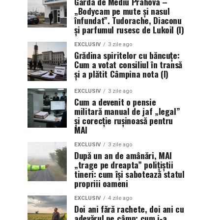
Garda de Mediu Prahova –
„Bodycam pe mute și nasul
înfundat”. Tudorache, Diaconu
și parfumul rusesc de Lukoil (I)
EXCLUSIV
3 zile ago
Grădina spiritelor cu băncuțe:
Cum a votat consiliul în transă
și a plătit Câmpina nota (I)
EXCLUSIV
3 zile ago
Cum a devenit o pensie
militară manual de jaf „legal”
și corecție rușinoasă pentru
MAI
EXCLUSIV
3 zile ago
După un an de amânări, MAI
„trage pe dreapta” polițiștii
tineri: cum își sabotează statul
propriii oameni
EXCLUSIV
4 zile ago
Doi ani fără rachete, doi ani cu
adevărul pe câmp: cum i‑a