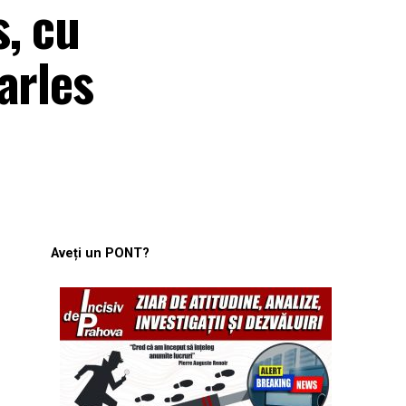
, cu
arles
Aveți un PONT?