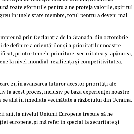
 toate eforturile pentru a ne proteja valorile, spiritul
 greu în unele state membre, totul pentru a deveni mai
 împreună prin Declarația de la Granada, din octombrie
 de definire a orientărilor și a priorităților noastre
ificat, printre temele prioritare: securitatea și apărarea,
ne la nivel mondial, reziliența și competitivitatea,
are zi, în avansarea tuturor acestor priorități ale
iv la acest proces, inclusiv pe baza experienței noastre
re se află în imediata vecinătate a războiului din Ucraina.
i ani, la nivelul Uniunii Europene trebuie să ne
ei europene, și mă refer în special la securitate și