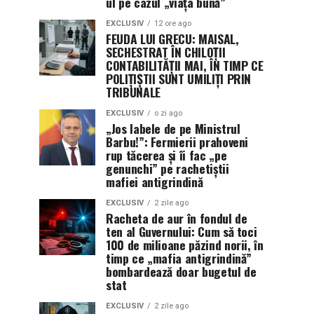
ul pe cazul „viața bună”
EXCLUSIV
12 ore ago
FEUDA LUI GRECU: MAISAL,
SECHESTRAT ÎN CHILOȚII
CONTABILITĂȚII MAI, ÎN TIMP CE
POLIȚIȘTII SUNT UMILIȚI PRIN
TRIBUNALE
EXCLUSIV
o zi ago
„Jos labele de pe Ministrul
Barbu!”: Fermierii prahoveni
rup tăcerea și îi fac „pe
genunchi” pe rachetiștii
mafiei antigrindină
EXCLUSIV
2 zile ago
Racheta de aur în fondul de
ten al Guvernului: Cum să toci
100 de milioane păzind norii, în
timp ce „mafia antigrindină”
bombardează doar bugetul de
stat
EXCLUSIV
2 zile ago