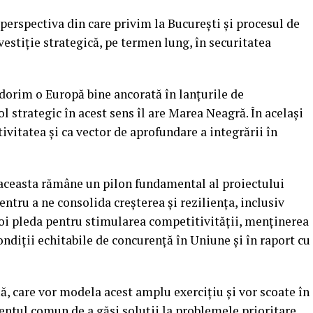
 perspectiva din care privim la București și procesul de
estiție strategică, pe termen lung, în securitatea
 dorim o Europă bine ancorată în lanțurile de
ol strategic în acest sens îl are Marea Neagră. În același
vitatea și ca vector de aprofundare a integrării în
ă aceasta rămâne un pilon fundamental al proiectului
ntru a ne consolida creșterea și reziliența, inclusiv
 Voi pleda pentru stimularea competitivității, menținerea
condiții echitabile de concurență în Uniune și în raport cu
ă, care vor modela acest amplu exercițiu și vor scoate în
ntul comun de a găsi soluții la problemele prioritare