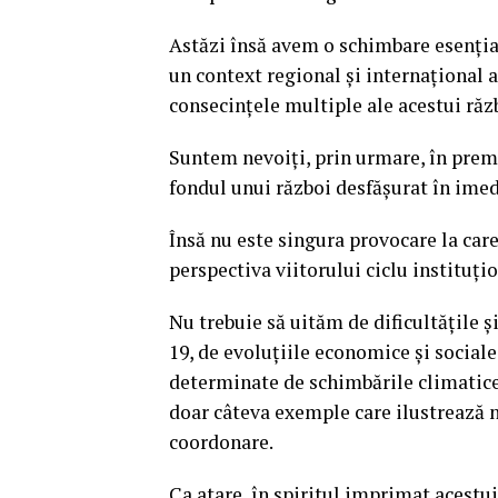
Astăzi însă avem o schimbare esențială
un context regional și internațional 
consecințele multiple ale acestui răz
Suntem nevoiți, prin urmare, în premi
fondul unui război desfășurat în imed
Însă nu este singura provocare la care
perspectiva viitorului ciclu instituți
Nu trebuie să uităm de dificultățile 
19, de evoluțiile economice și sociale
determinate de schimbările climatice,
doar câteva exemple care ilustrează n
coordonare.
Ca atare, în spiritul imprimat acestui 