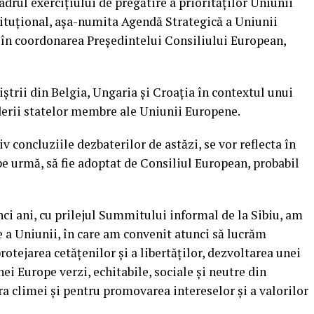
adrul exercițiului de pregătire a priorităților Uniunii
ituțional, așa-numita Agendă Strategică a Uniunii
în coordonarea Președintelui Consiliului European,
trii din Belgia, Ungaria și Croația în contextul unui
derii statelor membre ale Uniunii Europene.
v concluziile dezbaterilor de astăzi, se vor reflecta în
e urmă, să fie adoptat de Consiliul European, probabil
i ani, cu prilejul Summitului informal de la Sibiu, am
 a Uniunii, în care am convenit atunci să lucrăm
otejarea cetățenilor și a libertăților, dezvoltarea unei
i Europe verzi, echitabile, sociale și neutre din
a climei și pentru promovarea intereselor și a valorilor