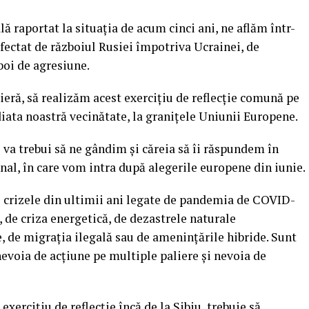
 raportat la situația de acum cinci ani, ne aflăm într-
afectat de războiul Rusiei împotriva Ucrainei, de
boi de agresiune.
eră, să realizăm acest exercițiu de reflecție comună pe
iata noastră vecinătate, la granițele Uniunii Europene.
 va trebui să ne gândim și căreia să îi răspundem în
onal, în care vom intra după alegerile europene din iunie.
și crizele din ultimii ani legate de pandemia de COVID-
, de criza energetică, de dezastrele naturale
 de migrația ilegală sau de amenințările hibride. Sunt
evoia de acțiune pe multiple paliere și nevoia de
exercițiu de reflecție încă de la Sibiu, trebuie să