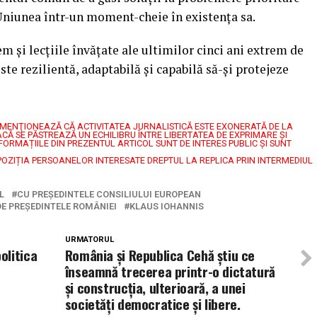
i Uniunea într-un moment-cheie în existența sa.
m și lecțiile învățate ale ultimilor cinci ani extrem de
este rezilientă, adaptabilă și capabilă să-și protejeze
7, MENŢIONEAZĂ CĂ ACTIVITATEA JURNALISTICĂ ESTE EXONERATĂ DE LA
CĂ SE PĂSTREAZĂ UN ECHILIBRU ÎNTRE LIBERTATEA DE EXPRIMARE ŞI
FORMAȚIILE DIN PREZENTUL ARTICOL SUNT DE INTERES PUBLIC ȘI SUNT
POZIȚIA PERSOANELOR INTERESATE DREPTUL LA REPLICA PRIN INTERMEDIUL
L
CU PREȘEDINTELE CONSILIULUI EUROPEAN
E PREȘEDINTELE ROMÂNIEI
KLAUS IOHANNIS
URMATORUL
olitica
România și Republica Cehă știu ce
înseamnă trecerea printr-o dictatură
și construcția, ulterioară, a unei
societăți democratice și libere.