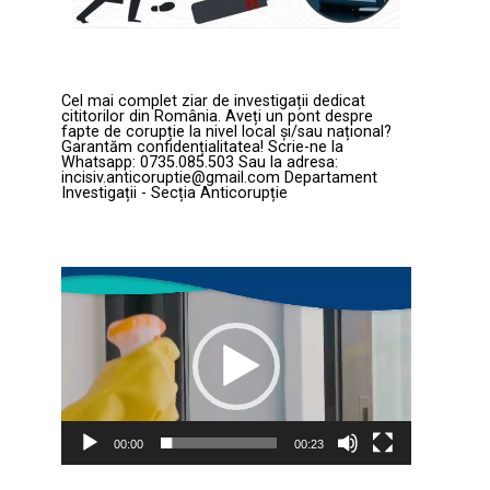
Cel mai complet ziar de investigații dedicat
cititorilor din România. Aveți un pont despre
fapte de corupție la nivel local și/sau național?
Garantăm confidențialitatea! Scrie-ne la
Whatsapp: 0735.085.503 Sau la adresa:
incisiv.anticoruptie@gmail.com Departament
Investigații - Secția Anticorupție
Player
video
00:00
00:23