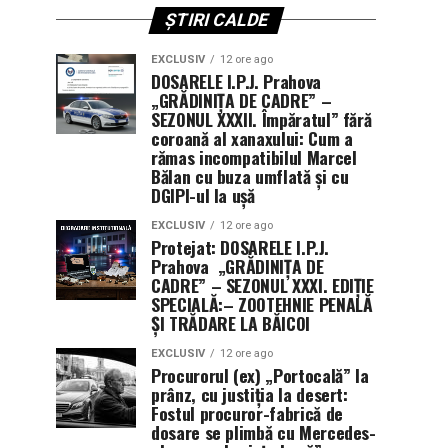
ȘTIRI CALDE
EXCLUSIV
12 ore ago
DOSARELE I.P.J. Prahova
„GRĂDINIȚA DE CADRE” –
SEZONUL XXXII. Împăratul” fără
coroană al xanaxului: Cum a
rămas incompatibilul Marcel
Bălan cu buza umflată și cu
DGIPI-ul la ușă
EXCLUSIV
12 ore ago
Protejat: DOSARELE I.P.J.
Prahova „GRĂDINIȚA DE
CADRE” – SEZONUL XXXI. EDIȚIE
SPECIALĂ:– ZOOTEHNIE PENALĂ
ȘI TRĂDARE LA BĂICOI
EXCLUSIV
12 ore ago
Procurorul (ex) „Portocală” la
prânz, cu justiția la desert:
Fostul procuror-fabrică de
dosare se plimbă cu Mercedes-