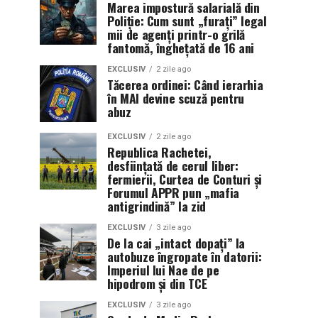
Marea impostură salarială din
Poliție: Cum sunt „furați” legal
mii de agenți printr-o grilă
fantomă, înghețată de 16 ani
EXCLUSIV
2 zile ago
Tăcerea ordinei: Când ierarhia
în MAI devine scuză pentru
abuz
EXCLUSIV
2 zile ago
Republica Rachetei,
desființată de cerul liber:
fermierii, Curtea de Conturi și
Forumul APPR pun „mafia
antigrindină” la zid
EXCLUSIV
3 zile ago
De la cai „intact dopați” la
autobuze îngropate în datorii:
Imperiul lui Nae de pe
hipodrom și din TCE
EXCLUSIV
3 zile ago