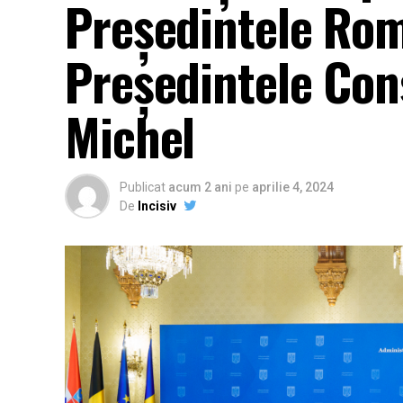
Președintele Rom
Președintele Cons
Michel
Publicat
acum 2 ani
pe
aprilie 4, 2024
De
Incisiv