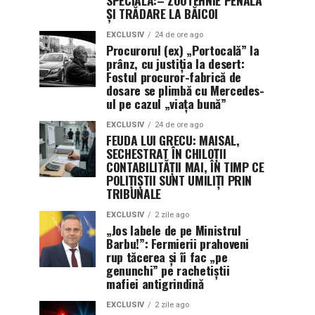
ȘI TRĂDARE LA BĂICOI
EXCLUSIV
24 de ore ago
Procurorul (ex) „Portocală” la
prânz, cu justiția la desert:
Fostul procuror-fabrică de
dosare se plimbă cu Mercedes-
ul pe cazul „viața bună”
EXCLUSIV
24 de ore ago
FEUDA LUI GRECU: MAISAL,
SECHESTRAT ÎN CHILOȚII
CONTABILITĂȚII MAI, ÎN TIMP CE
POLIȚIȘTII SUNT UMILIȚI PRIN
TRIBUNALE
EXCLUSIV
2 zile ago
„Jos labele de pe Ministrul
Barbu!”: Fermierii prahoveni
rup tăcerea și îi fac „pe
genunchi” pe rachetiștii
mafiei antigrindină
EXCLUSIV
2 zile ago