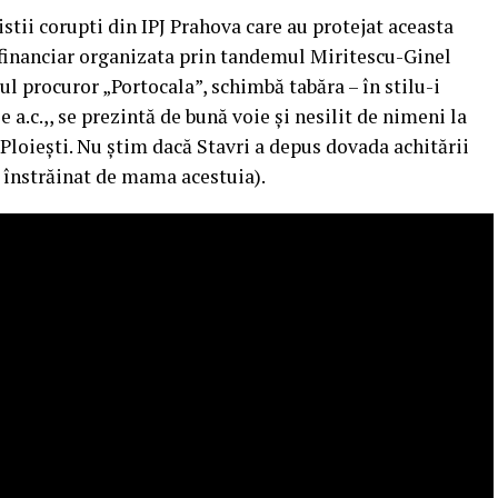
istii corupti din IPJ Prahova care au protejat aceasta
financiar organizata prin tandemul Miritescu-Ginel
tul procuror „Portocala”, schimbă tabăra – în stilu-i
ie a.c.,, se prezintă de bună voie și nesilit de nimeni la
Ploiești. Nu știm dacă Stavri a depus dovada achitării
 înstrăinat de mama acestuia).