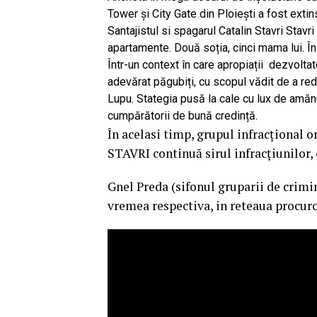
Tower şi City Gate din Ploieşti a fost extin
Santajistul si spagarul Catalin Stavri Stavr
apartamente. Două soția, cinci mama lui. Î
Într-un context în care apropiații dezvoltat
adevărat păgubiți, cu scopul vădit de a red
Lupu. Stategia pusă la cale cu lux de amăn
cumpărătorii de bună credință.
În acelasi timp, grupul infracțional o
STAVRI continuă sirul infracțiunilor,
Gnel Preda (sifonul gruparii de crimi
vremea respectiva, in reteaua procur