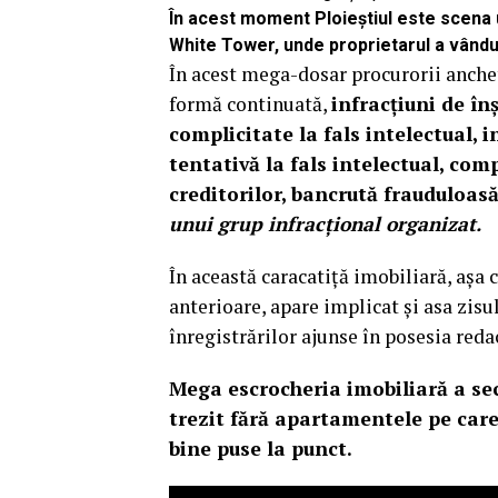
În acest moment Ploieștiul este scena
White Tower, unde proprietarul a vându
În acest mega-dosar procurorii anche
formă continuată,
infracțiuni de în
complicitate la fals intelectual, i
tentativă la fals intelectual, com
creditorilor, bancrută frauduloas
unui grup infracțional organizat.
În această caracatiță imobiliară, așa 
anterioare, apare implicat și asa zisu
înregistrărilor ajunse în posesia reda
Mega escrocheria imobiliară a seco
trezit fără apartamentele pe care
bine puse la punct.