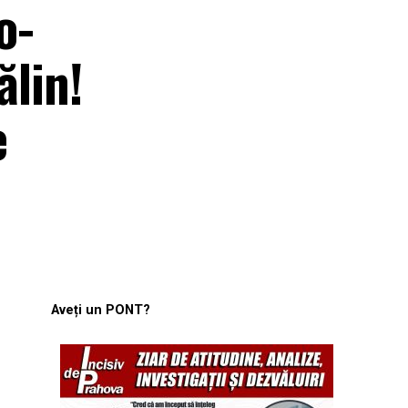
o-
ălin!
e
Aveți un PONT?