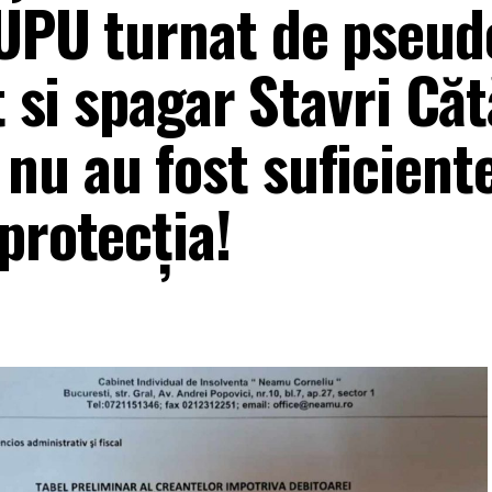
LUPU turnat de pseud
t si spagar Stavri Căt
nu au fost suficient
 protecția!