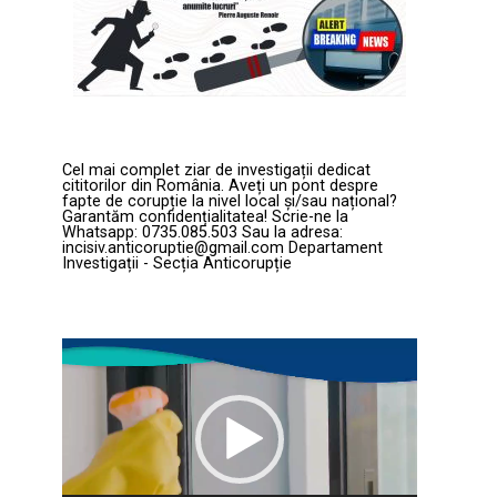
Cel mai complet ziar de investigații dedicat
cititorilor din România. Aveți un pont despre
fapte de corupție la nivel local și/sau național?
Garantăm confidențialitatea! Scrie-ne la
Whatsapp: 0735.085.503 Sau la adresa:
incisiv.anticoruptie@gmail.com Departament
Investigații - Secția Anticorupție
Player
video