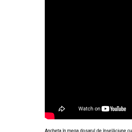
Ancheta în mega dosarul de înşelăciune cu