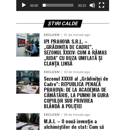
00:00
00:23
ȘTIRI CALDE
EXCLUSIV
51 de minute ago
IPJ PRAHOVA S.R.L. –
„GRĂDINIȚA DE CADRE”,
SEZONUL XXXIV: CUM A RĂMAS
„IUDA” CU BUZA UMFLATĂ ȘI
CLANȚA LINSĂ
EXCLUSIV
53 de minute ago
Sezonul XXXIII al „Grădiniței de
Cadre”: REPUBLICA PENALĂ
PRAHOVA: DE LA ACADEMIA DE
CĂMĂTĂRIE, LA PUMNI ÎN GURA
COPIILOR SUB PRIVIREA
BLÂNDĂ A POLIȚIEI
EXCLUSIV
54 de minute ago
M.A.I. – O nouă invenție a
alchimiștilor de stat: Cum să