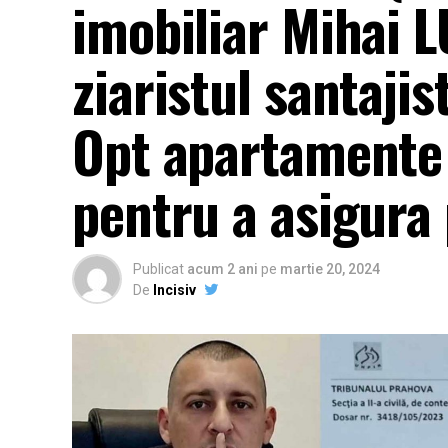
imobiliar Mihai 
ziaristul santajis
Opt apartamente 
pentru a asigura
Publicat
acum 2 ani
pe
martie 20, 2024
De
Incisiv