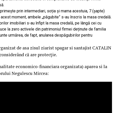
să.
i primește prin intermediari, soția și mama acestuia, 7 (șapte)
n acest moment, ambele „păgubite” s-au înscris la masa credală.
orilor imobiliari s-au înfipt la masa credală, pe lângă cei cu
uce la zero activele din patrimoniul firmei deținute de familia
unte urmărea, de fapt, anularea despăgubirilor pentru
rganizat de asa zisul ziarist spagar si santajist CATALIN
 considerând că are protecție.
nalitate economico-financiara organizata) aparea si la
orului Negulescu Mircea: