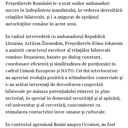
Președintele României le-a urat noilor ambasadori
succes în îndeplinirea mandatului, în vederea dezvoltării
relațiilor bilaterale, și i-a asigurat de sprijinul
autorităților române în acest sens.
În cadrul întrevederii cu ambasadorul Republicii
Lituania, Artūras Žurauskas, Președintele Klaus Iohannis
a amintit caracterul excelent al relațiilor bilaterale
româno-lituaniene, bazate pe dialog constant,
coordonare eficientă și similitudinea de poziționări în
cadrul Uniunii Europene și NATO. Cei doi interlocutori
au apreciat evoluția pozitivă a schimburilor comerciale și
s-au arătat interesați de dezvoltarea cooperării
bilaterale pe măsura potențialului existent în plan
sectorial, în special în domeniul securității și al apărării,
cel universitar și al cercetării, concomitent cu
stimularea contactelor inter-umane și culturale.
În contextul agresiunii Rusiei asupra Ucrainei, au fost