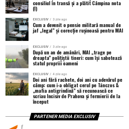
consiliul în transă și a plătit Câmpina nota
(I)
EXCLUSIV
3 zile ago
Cum a devenit o pensie militară manual de
jaf „legal” și corecție rușinoasă pentru MAI
EXCLUSIV
3 zile ago
După un an de amânări, MAI „trage pe
dreapta” polițiștii tineri: cum își sabotează
statul propriii oameni
EXCLUSIV
4 zile ago
Doi ani fără rachete, doi ani cu adevărul pe
câmp: cum i‑a obligat cerul pe Tánczos &
„mafia antigrindină” să recunoască ce
scriau Incisiv de Prahova și fermierii de la
început
PARTENER MEDIA EXCLUSIV