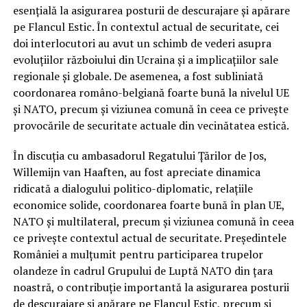
esențială la asigurarea posturii de descurajare și apărare
pe Flancul Estic. În contextul actual de securitate, cei
doi interlocutori au avut un schimb de vederi asupra
evoluțiilor războiului din Ucraina și a implicațiilor sale
regionale și globale. De asemenea, a fost subliniată
coordonarea româno-belgiană foarte bună la nivelul UE
și NATO, precum și viziunea comună în ceea ce privește
provocările de securitate actuale din vecinătatea estică.
În discuția cu ambasadorul Regatului Țărilor de Jos,
Willemijn van Haaften, au fost apreciate dinamica
ridicată a dialogului politico-diplomatic, relațiile
economice solide, coordonarea foarte bună în plan UE,
NATO și multilateral, precum și viziunea comună în ceea
ce privește contextul actual de securitate. Președintele
României a mulțumit pentru participarea trupelor
olandeze în cadrul Grupului de Luptă NATO din țara
noastră, o contribuție importantă la asigurarea posturii
de descurajare și apărare pe Flancul Estic, precum și