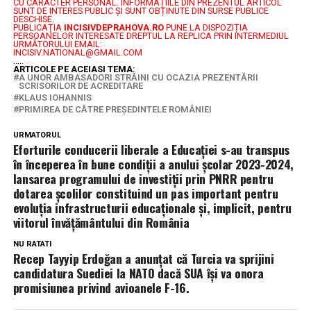
CU CARACTER PERSONAL.
INFORMAȚIILE DIN PREZENTUL ARTICOL
SUNT DE INTERES PUBLIC ȘI SUNT OBȚINUTE DIN SURSE PUBLICE
DESCHISE.
PUBLICAȚIA
INCISIVDEPRAHOVA.RO
PUNE LA DISPOZIȚIA
PERSOANELOR INTERESATE DREPTUL LA REPLICA PRIN INTERMEDIUL
URMĂTORULUI EMAIL:
INCISIV.NATIONAL@GMAIL.COM
.....
ARTICOLE PE ACEIASI TEMA:
A UNOR AMBASADORI STRĂINI CU OCAZIA PREZENTĂRII
SCRISORILOR DE ACREDITARE
KLAUS IOHANNIS
PRIMIREA DE CĂTRE PREȘEDINTELE ROMÂNIEI
URMATORUL
Eforturile conducerii liberale a Educaţiei s-au transpus
în începerea în bune condiţii a anului şcolar 2023-2024,
lansarea programului de investiţii prin PNRR pentru
dotarea şcolilor constituind un pas important pentru
evoluţia infrastructurii educaţionale şi, implicit, pentru
viitorul învăţământului din România
NU RATATI
Recep Tayyip Erdoğan a anunţat că Turcia va sprijini
candidatura Suediei la NATO dacă SUA îşi va onora
promisiunea privind avioanele F-16.