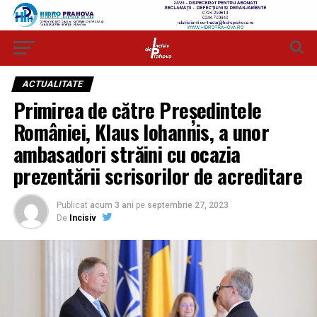
ACTUALITATE
Primirea de către Președintele
României, Klaus Iohannis, a unor
ambasadori străini cu ocazia
prezentării scrisorilor de acreditare
Publicat
acum 3 ani
pe
septembrie 27, 2023
De
Incisiv