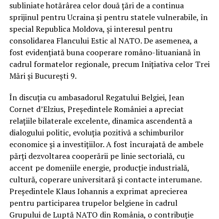
subliniate hotărârea celor două țări de a continua
sprijinul pentru Ucraina și pentru statele vulnerabile, în
special Republica Moldova, și interesul pentru
consolidarea Flancului Estic al NATO. De asemenea, a
fost evidențiată buna cooperare româno-lituaniană în
cadrul formatelor regionale, precum Inițiativa celor Trei
Mări și București 9.
În discuția cu ambasadorul Regatului Belgiei, Jean
Cornet d’Elzius, Președintele României a apreciat
relațiile bilaterale excelente, dinamica ascendentă a
dialogului politic, evoluția pozitivă a schimburilor
economice și a investițiilor. A fost încurajată de ambele
părți dezvoltarea cooperării pe linie sectorială, cu
accent pe domeniile energie, producție industrială,
cultură, coperare universitară și contacte interumane.
Președintele Klaus Iohannis a exprimat aprecierea
pentru participarea trupelor belgiene în cadrul
Grupului de Luptă NATO din România, o contribuție