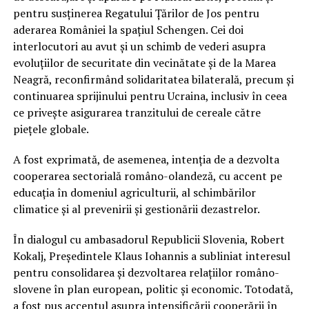
pentru susținerea Regatului Țărilor de Jos pentru
aderarea României la spațiul Schengen. Cei doi
interlocutori au avut și un schimb de vederi asupra
evoluțiilor de securitate din vecinătate și de la Marea
Neagră, reconfirmând solidaritatea bilaterală, precum și
continuarea sprijinului pentru Ucraina, inclusiv în ceea
ce privește asigurarea tranzitului de cereale către
piețele globale.
A fost exprimată, de asemenea, intenția de a dezvolta
cooperarea sectorială româno-olandeză, cu accent pe
educația în domeniul agriculturii, al schimbărilor
climatice și al prevenirii și gestionării dezastrelor.
În dialogul cu ambasadorul Republicii Slovenia, Robert
Kokalj, Președintele Klaus Iohannis a subliniat interesul
pentru consolidarea și dezvoltarea relațiilor româno-
slovene în plan european, politic și economic. Totodată,
a fost pus accentul asupra intensificării cooperării în