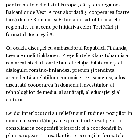
pentru statele din Estul Europei, cât și din regiunea
Balcanilor de Vest. A fost abordată și cooperarea foarte
bună dintre România și Estonia în cadrul formatelor
regionale, cu accent pe Inițiativa celor Trei Mări și
formatul București 9.
Cu ocazia discuției cu ambasadorul Republicii Finlanda,
Leena Anneli Liukkonen, Președintele Klaus Iohannis a
remarcat stadiul foarte bun al relației bilaterale și al
dialogului româno-finlandez, precum și tendința
ascendentă a relațiilor economice. De asemenea, a fost
discutată cooperarea în domeniul investițiilor, al
tehnologiilor de mediu, al sănătății, al educației și al
culturii.
Cei doi interlocutori au reliefat similitudinea pozițiilor în
domeniul securității și au exprimat interesul pentru
consolidarea cooperării bilaterale și a coordonării în
plan european, transatlantic, precum și în formatele