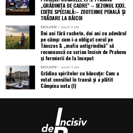
„GRĂDINIȚA DE CADRE” – SEZONUL XXXI.
EDIȚIE SPECIALĂ:– ZOOTEHNIE PENALĂ ȘI
TRĂDARE LA BĂICOI
EXCLUSIV
acum 4 zile
Doi ani fără rachete, doi ani cu adevărul
pe câmp: cum i‑a obligat cerul pe
Tánczos & „mafia antigrindină” să
recunoască ce scriau Incisiv de Prahova
și fermierii de la început
EXCLUSIV
acum 3 zile
Grădina spiritelor cu băncuțe: Cum a
votat consiliul în transă și a plătit
Câmpina nota (I)