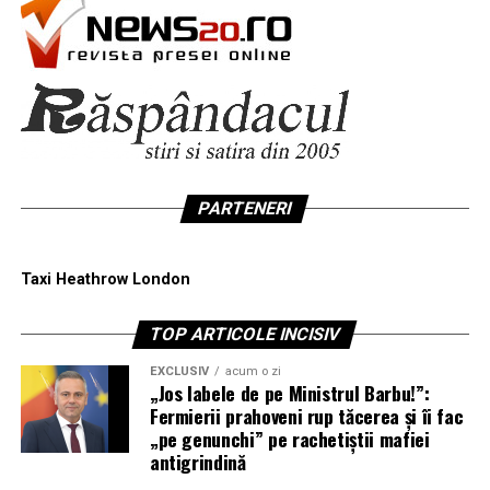
PARTENERI
Taxi Heathrow London
TOP ARTICOLE INCISIV
EXCLUSIV
acum o zi
„Jos labele de pe Ministrul Barbu!”:
Fermierii prahoveni rup tăcerea și îi fac
„pe genunchi” pe rachetiștii mafiei
antigrindină