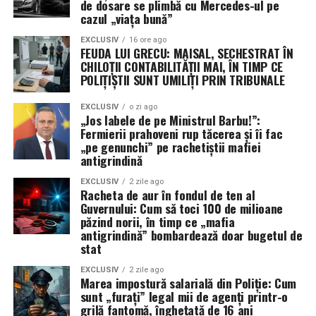
Mondiale, aliații au fost reticenți în a adopta sistemul
de dosare se plimbă cu Mercedes-ul pe
cazul „viața bună”
convoaielor, preferând să „vâneze” amenințarea. În
ambele cazuri, strategia a eșuat catastrofal până când s-
EXCLUSIV
16 ore ago
FEUDA LUI GRECU: MAISAL, SECHESTRAT ÎN
a revenit la escortarea directă. Astăzi, Marina pare să
CHILOȚII CONTABILITĂȚII MAI, ÎN TIMP CE
repete aceleași greșeli, încercând să creeze „coridoare
POLIȚIȘTII SUNT UMILIȚI PRIN TRIBUNALE
sigure” de la distanță, o tactică ce nu a reușit să
convingă armatorii să își trimită navele la apă.
EXCLUSIV
o zi ago
„Jos labele de pe Ministrul Barbu!”:
Fermierii prahoveni rup tăcerea și îi fac
După cinci luni de conflict, concluzia este ineluctabilă: o
„pe genunchi” pe rachetiștii mafiei
strâmtoare blocată sub ochii unei flote de 290 de nave și
antigrindină
345.000 de marinari este, prin definiție, un eșec naval.
Până când această problemă nu va fi diagnosticată și
EXCLUSIV
2 zile ago
Racheta de aur în fondul de ten al
rezolvată, supremația maritimă a SUA rămâne doar un
Guvernului: Cum să toci 100 de milioane
concept teoretic, în timp ce 500 de nave comerciale
păzind norii, în timp ce „mafia
antigrindină” bombardează doar bugetul de
stau blocate, așteptând o siguranță care nu mai vine.
stat
EXCLUSIV
2 zile ago
Marea impostură salarială din Poliție: Cum
sunt „furați” legal mii de agenți printr-o
grilă fantomă, înghețată de 16 ani