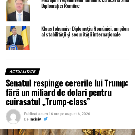
Mesajul Președintelui Iohannis cu ocazia Zilei
Diplomației Române
Klaus Iohannis: Diplomația României, un pilon
al stabilității și securității internaționale
ACTUALITATE
Senatul respinge cererile lui Trump:
fără un miliard de dolari pentru
cuirasatul „Trump-class”
Publicat
acum 16 ore
pe
august 6, 2026
De
Incisiv