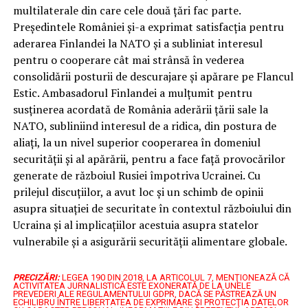
multilaterale din care cele două țări fac parte.
Președintele României și-a exprimat satisfacția pentru
aderarea Finlandei la NATO și a subliniat interesul
pentru o cooperare cât mai strânsă în vederea
consolidării posturii de descurajare și apărare pe Flancul
Estic. Ambasadorul Finlandei a mulțumit pentru
susținerea acordată de România aderării țării sale la
NATO, subliniind interesul de a ridica, din postura de
aliați, la un nivel superior cooperarea în domeniul
securității și al apărării, pentru a face față provocărilor
generate de războiul Rusiei împotriva Ucrainei. Cu
prilejul discuțiilor, a avut loc și un schimb de opinii
asupra situației de securitate în contextul războiului din
Ucraina și al implicațiilor acestuia asupra statelor
vulnerabile și a asigurării securității alimentare globale.
PRECIZĂRI:
LEGEA 190 DIN 2018, LA ARTICOLUL 7, MENŢIONEAZĂ CĂ
ACTIVITATEA JURNALISTICĂ ESTE EXONERATĂ DE LA UNELE
PREVEDERI ALE REGULAMENTULUI GDPR, DACĂ SE PĂSTREAZĂ UN
ECHILIBRU ÎNTRE LIBERTATEA DE EXPRIMARE ŞI PROTECŢIA DATELOR