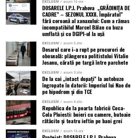
EXCLUSIV
acum 16 ore
DOSARELE I.P.J. Prahova „GRĂDINIȚA DE
CADRE” – SEZONUL XXXII. Împăratul”
fără coroană al xanaxului: Cum a rămas
incompatibilul Marcel Bălan cu buza
umflată și cu DGIPI-ul la ușă
EXCLUSIV
acum 5 zile
Dosarul care i-a rupt pe procurori de
oboseală: plângerea politistului Vitalie
Josanu, cărată pe targă între parchete
EXCLUSIV
acum 3 zile
De la cai „intact dopați” la autobuze
îngropate în datorii: Imperiul lui Nae de
pe hipodrom și din TCE
EXCLUSIV
acum 4 zile
Republica de la poarta fabricii Coca-
Cola Ploiesti: boieri cu camere, butoaie
rătăcite și teatru ieftin pe bani grei
EXCLUSIV
acum 16 ore
Protejat: DOSARELE I.P.J. Prahova