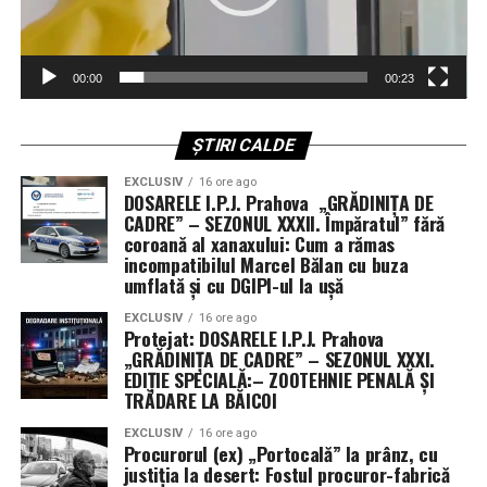
Industria maritimă a votat: Eforturile americane
sunt insuficiente
00:00
00:23
Testul suprem al succesului nu se află în comunicatele
de presă ale Pentagonului, ci în registrele companiilor
de asigurări și ale proprietarilor de nave. Dacă aceștia
ȘTIRI CALDE
decid că riscul este prea mare — așa cum au făcut-o deja
EXCLUSIV
16 ore ago
— traficul încetează, iar economia mondială intră în
DOSARELE I.P.J. Prahova „GRĂDINIȚA DE
colaps.
CADRE” – SEZONUL XXXII. Împăratul” fără
coroană al xanaxului: Cum a rămas
incompatibilul Marcel Bălan cu buza
Deși navele de război americane au reușit să se protejeze
umflată și cu DGIPI-ul la ușă
de drone și bărci rapide, ele au eșuat în misiunea de a
extinde această protecție asupra flotei comerciale.
EXCLUSIV
16 ore ago
Protejat: DOSARELE I.P.J. Prahova
Auto-apărarea nu este suficientă atunci când misiunea
„GRĂDINIȚA DE CADRE” – SEZONUL XXXI.
ta principală este menținerea căilor navigabile deschise.
EDIȚIE SPECIALĂ:– ZOOTEHNIE PENALĂ ȘI
TRĂDARE LA BĂICOI
Lecția istoriei și eșecul tactic al noii ere
EXCLUSIV
16 ore ago
Procurorul (ex) „Portocală” la prânz, cu
Istoria navală ne învață că, în ambele Războaie
justiția la desert: Fostul procuror-fabrică