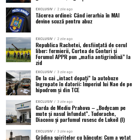
EXCLUSIV
2 zile ago
Tăcerea ordinei: Când ierarhia în MAI
devine scuză pentru abuz
EXCLUSIV
2 zile ago
Republica Rachetei, desființată de cerul
liber: fermierii, Curtea de Conturi și
Forumul APPR pun „mafia antigrindină” la
zid
EXCLUSIV
3 zile ago
De la cai „intact dopați” la autobuze
îngropate în datorii: Imperiul lui Nae de pe
hipodrom și din TCE
EXCLUSIV
3 zile ago
Garda de Mediu Prahova – „Bodycam pe
mute și nasul înfundat”. Tudorache,
Diaconu și parfumul rusesc de Lukoil (I)
EXCLUSIV
3 zile ago
Grădina spiritelor cu băncuțe: Cum a votat