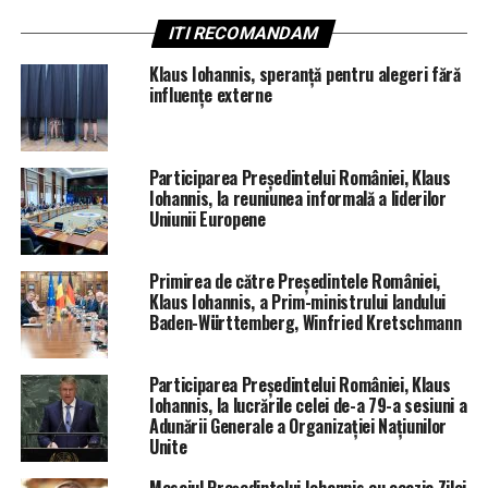
ITI RECOMANDAM
Klaus Iohannis, speranță pentru alegeri fără
influențe externe
Participarea Președintelui României, Klaus
Iohannis, la reuniunea informală a liderilor
Uniunii Europene
Primirea de către Președintele României,
Klaus Iohannis, a Prim-ministrului landului
Baden-Württemberg, Winfried Kretschmann
Participarea Președintelui României, Klaus
Iohannis, la lucrările celei de-a 79-a sesiuni a
Adunării Generale a Organizației Națiunilor
Unite