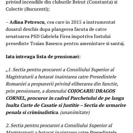
privind incendiile din cluburile Beirut (Constanta) si
Colectiv (Bucuresti);
–
Adina Petrescu
, cea care in 2015 a instrumentat
dosarul deschis dupa plangerea facuta de catre
senatoarea PSD Gabriela Firea impotriva fostului
presedinte Traian Basescu pentru amenintare si santaj.
Iata intreaga lista de pensionari:
„
1. Sectia pentru procurori a Consiliului Superior al
Magistraturii a hotarat inaintarea catre Presedintele
Romaniei a propunerii privind eliberarea din functie,
prin pensionare, a domnului
COJOCARIU DRAGOS
CORNEL, procuror in cadrul Parchetului de pe langa
Inalta Curte de Casatie si Justitie – Sectia de urmarire
penala si criminalistica
. (unanimitate)
2. Sectia pentru procurori a Consiliului Superior al
Magistraturii a hotarat inaintarea catre Presedintele