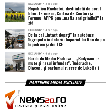
EXCLUSIV
3 zile ago
Republica Rachetei, desființată de cerul
liber: fermierii, Curtea de Conturi și
Forumul APPR pun „mafia antigrindină” la
zid
EXCLUSIV
4 zile ago
De la cai „intact dopați” la autobuze
îngropate în datorii: Imperiul lui Nae de pe
hipodrom și din TCE
EXCLUSIV
4 zile ago
Garda de Mediu Prahova – „Bodycam pe
mute și nasul înfundat”. Tudorache,
Diaconu și parfumul rusesc de Lukoil (I)
PARTENER MEDIA EXCLUSIV