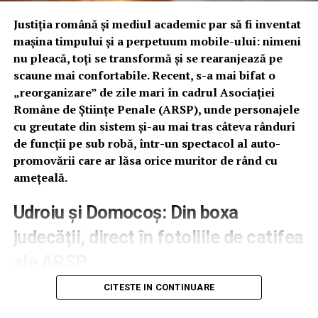
Justiția română și mediul academic par să fi inventat
„La orice problemă, are o singură soluție: să mai taie
mașina timpului și a perpetuum mobile-ului: nimeni
ceva, să mai reducă ceva, să mai facă o economie de doi
nu pleacă, toți se transformă și se rearanjează pe
bani”, notează Andi Malaliu, comparând anvergura
scaune mai confortabile. Recent, s-a mai bifat o
deciziilor lui Bolojan cu economia derizorie dintr-o
„reorganizare” de zile mari în cadrul Asociației
veche reclamă la detergent. În opinia sa, acest mod de a
Române de Științe Penale (ARSP), unde personajele
gândi „moare sufletul câte puțin” la fiecare renunțare,
cu greutate din sistem și-au mai tras câteva rânduri
transformând actul de guvernare într-o pedeapsă
de funcții pe sub robă, într-un spectacol al auto-
aplicată populației.
promovării care ar lăsa orice muritor de rând cu
Absența viziunii strategice: O critică
amețeală.
severă privind incapacitatea de a
Udroiu și Domocoș: Din boxa
genera programe serioase de
judecății, direct în fotoliile de catifea
redresare
ale ARSP
Concluzia fostului magistrat este una lipsită de echivoc:
CITESTE IN CONTINUARE
Când credeai că un fost judecător se retrage la o
administrarea unei țări necesită o gândire strategică și o
binemeritată odihnă sau la o practică discretă de
viziune în perspectivă, atribute pe care le consideră