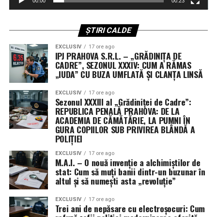
funcția face pe om, și nu invers. (Irinel I.).
00:00
00:23
a convinge comisia de examinare că sunt apți, din punct
de vedere psihologic, să îmbrace din nou haina de
judecător. Rezultatul acestei zile va decide dacă „a doua
ȘTIRI CALDE
șansă” se va transforma într-o revenire oficială în sălile
EXCLUSIV
17 ore ago
de judecată. (Irinel I.).
IPJ PRAHOVA S.R.L. – „GRĂDINIȚA DE
CADRE”, SEZONUL XXXIV: CUM A RĂMAS
„IUDA” CU BUZA UMFLATĂ ȘI CLANȚA LINSĂ
EXCLUSIV
17 ore ago
Sezonul XXXIII al „Grădiniței de Cadre”:
REPUBLICA PENALĂ PRAHOVA: DE LA
ACADEMIA DE CĂMĂTĂRIE, LA PUMNI ÎN
GURA COPIILOR SUB PRIVIREA BLÂNDĂ A
POLIȚIEI
EXCLUSIV
17 ore ago
M.A.I. – O nouă invenție a alchimiștilor de
stat: Cum să muți banii dintr-un buzunar în
altul și să numești asta „revoluție”
EXCLUSIV
17 ore ago
Trei ani de nepăsare cu electroșocuri: Cum