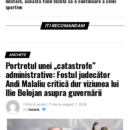
militară, aceasta fiind văzută ca o continuare a celei
sportive
ITI RECOMANDAM
ANCHETE
Portretul unei „catastrofe”
administrative: Fostul judecător
Andi Malaliu critică dur viziunea lui
Ilie Bolojan asupra guvernării
Publicat
acum 17 ore
pe
august 7, 2026
De
Incisiv