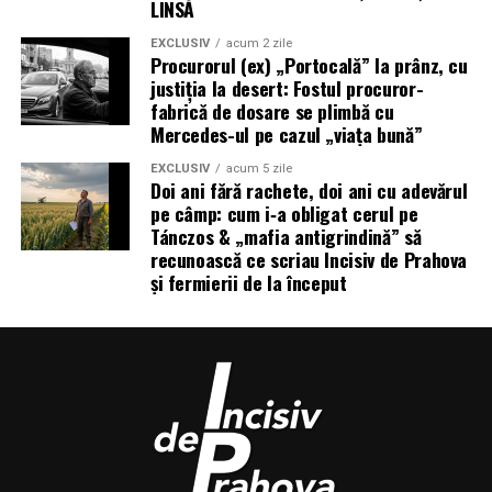
LINSĂ
EXCLUSIV
acum 2 zile
Procurorul (ex) „Portocală” la prânz, cu
justiția la desert: Fostul procuror-
fabrică de dosare se plimbă cu
Mercedes-ul pe cazul „viața bună”
EXCLUSIV
acum 5 zile
Doi ani fără rachete, doi ani cu adevărul
pe câmp: cum i‑a obligat cerul pe
Tánczos & „mafia antigrindină” să
recunoască ce scriau Incisiv de Prahova
și fermierii de la început