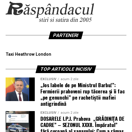
PARTENERI
Taxi Heathrow London
TOP ARTICOLE INCISIV
EXCLUSIV
acum 2 zile
„Jos labele de pe Ministrul Barbu!”:
Fermierii prahoveni rup tăcerea și îi fac
„pe genunchi” pe rachetiștii mafiei
antigrindină
EXCLUSIV
acum 2 zile
DOSARELE I.P.J. Prahova „GRĂDINIȚA DE
CADRE” – SEZONUL XXXII. Împăratul”
fără coroană al xanaxului: Cum a rămas