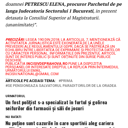
doamnei
PETRESCU ELENA, procuror Parchetul de pe
langa Judecatoria Sectorului 1 Bucuresti
, in prezent
detasata la Consiliul Superior al Magistraturii.
(unanimitate)”
.
PRECIZĂRI:
LEGEA 190 DIN 2018, LA ARTICOLUL 7, MENŢIONEAZĂ CĂ
ACTIVITATEA JURNALISTICĂ ESTE EXONERATĂ DE LA UNELE
PREVEDERI ALE REGULAMENTULUI GDPR, DACĂ SE PĂSTREAZĂ UN
ECHILIBRU ÎNTRE LIBERTATEA DE EXPRIMARE ŞI PROTECŢIA DATELOR
CU CARACTER PERSONAL.
INFORMAȚIILE DIN PREZENTUL ARTICOL
SUNT DE INTERES PUBLIC ȘI SUNT OBȚINUTE DIN SURSE PUBLICE
DESCHISE.
PUBLICAȚIA
INCISIVDEPRAHOVA.RO
PUNE LA DISPOZIȚIA
PERSOANELOR INTERESATE DREPTUL LA REPLICA PRIN INTERMEDIUL
URMĂTORULUI EMAIL:
INCISIV.NATIONAL@GMAIL.COM
.....
ARTICOLE PE ACEIASI TEMA:
PRIMA
SE PENSIONEAZA SALVATORUL PARADITORILOR DE LA ORADEA
URMATORUL
Un fost polițist s-a specializat în furtul și golirea
seifurilor din farmacii și săli de jocuri
NU RATATI
Nu puține sunt cazurile în care sportivii aleg cariera