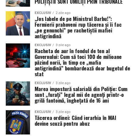
POLIȚIȘTII SUNT UMILIȚI PRIN TRIBUNALE
EXCLUSIV
2 zile ago
„Jos labele de pe Ministrul Barbu!”:
Fermierii prahoveni rup tăcerea și îi fac
„pe genunchi” pe rachetiștii mafiei
antigrindină
EXCLUSIV
3 zile ago
Racheta de aur în fondul de ten al
Guvernului: Cum să toci 100 de milioane
păzind norii, în timp ce „mafia
antigrindină” bombardează doar bugetul de
stat
EXCLUSIV
3 zile ago
Marea impostură salarială din Poliție: Cum
sunt „furați” legal mii de agenți printr-o
grilă fantomă, înghețată de 16 ani
EXCLUSIV
3 zile ago
Tăcerea ordinei: Când ierarhia în MAI
devine scuză pentru abuz