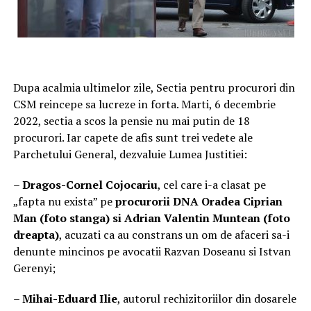
Dupa acalmia ultimelor zile, Sectia pentru procurori din
CSM reincepe sa lucreze in forta. Marti, 6 decembrie
2022, sectia a scos la pensie nu mai putin de 18
procurori. Iar capete de afis sunt trei vedete ale
Parchetului General, dezvaluie Lumea Justitiei:
–
Dragos-Cornel Cojocariu
, cel care i-a clasat pe
„fapta nu exista” pe
procurorii DNA Oradea Ciprian
Man (foto stanga) si Adrian Valentin Muntean (foto
dreapta)
, acuzati ca au constrans un om de afaceri sa-i
denunte mincinos pe avocatii Razvan Doseanu si Istvan
Gerenyi;
–
Mihai-Eduard Ilie
, autorul rechizitoriilor din dosarele