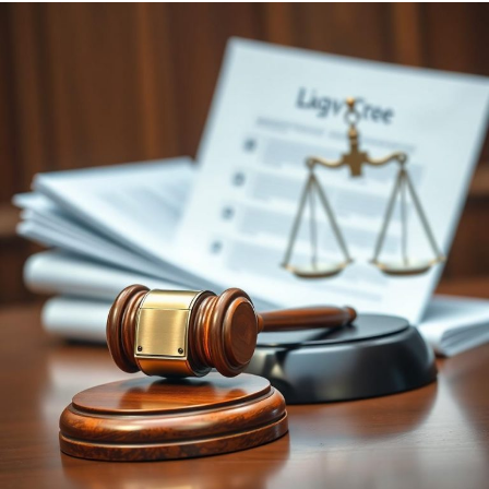
austeritate vin dintr-o incapacitate de a înțelege
confortul minim necesar, contrastând totodată
imaginea de intelectual promovată de aparatul de
propagandă cu realitatea exprimării sale limitate.
Hagi Tudose în varianta politică:
Analiza unui stil de conducere bazat
pe austeritate forțată și economii
mărunte
Critica judecătorului merge mai adânc, speculând asupra
rădăcinilor psihologice ale comportamentului lui Ilie
Bolojan. Malaliu sugerează că austeritatea „de tip Birtin”
pe care acesta o impune societății ar putea proveni
dintr-o copilărie marcată de lipsuri, care a generat o
„cărpănoșenie demnă de Hagi Tudose”. Această
mentalitate de a strânge la chimir fiecare „creițar” este
văzută ca un obstacol major în calea dezvoltării.