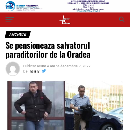
ANCHETE
Se pensioneaza salvatorul
paraditorilor de la Oradea
Publicat
acum 4 ani
pe
decembrie 7, 2022
De
Incisiv