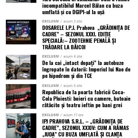
incompatibilul Marcel Bălan cu buza
umflată și cu DGIPI-ul la ușă
EXCLUSIV
acum 2 zile
DOSARELE I.P.J. Prahova „GRĂDINIȚA DE
CADRE” – SEZONUL XXXI. EDIȚIE
SPECIALĂ:– ZOOTEHNIE PENALĂ ȘI
TRĂDARE LA BĂICOI
EXCLUSIV
acum 4 zile
De la cai „intact dopați” la autobuze
îngropate în datorii: Imperiul lui Nae de
pe hipodrom și din TCE
EXCLUSIV
acum 5 zile
Republica de la poarta fabricii Coca-
Cola Ploiesti: boieri cu camere, butoaie
rătăcite și teatru ieftin pe bani grei
EXCLUSIV
acum 17 ore
IPJ PRAHOVA S.R.L. – „GRĂDINIȚA DE
CADRE”, SEZONUL XXXIV: CUM A RĂMAS
„IUDA” CU BUZA UMFLATĂ ȘI CLANȚA