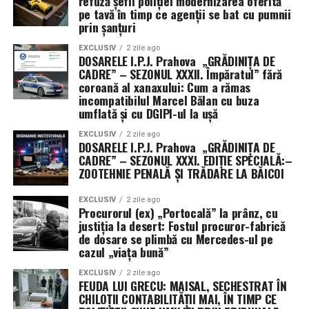
refuză șefii poliției modernizarea oferită
pe tavă în timp ce agenții se bat cu pumnii
prin șanțuri
EXCLUSIV
2 zile ago
DOSARELE I.P.J. Prahova „GRĂDINIȚA DE
CADRE” – SEZONUL XXXII. Împăratul” fără
coroană al xanaxului: Cum a rămas
incompatibilul Marcel Bălan cu buza
umflată și cu DGIPI-ul la ușă
EXCLUSIV
2 zile ago
DOSARELE I.P.J. Prahova „GRĂDINIȚA DE
CADRE” – SEZONUL XXXI. EDIȚIE SPECIALĂ:–
ZOOTEHNIE PENALĂ ȘI TRĂDARE LA BĂICOI
EXCLUSIV
2 zile ago
Procurorul (ex) „Portocală” la prânz, cu
justiția la desert: Fostul procuror-fabrică
de dosare se plimbă cu Mercedes-ul pe
cazul „viața bună”
EXCLUSIV
2 zile ago
FEUDA LUI GRECU: MAISAL, SECHESTRAT ÎN
CHILOȚII CONTABILITĂȚII MAI, ÎN TIMP CE