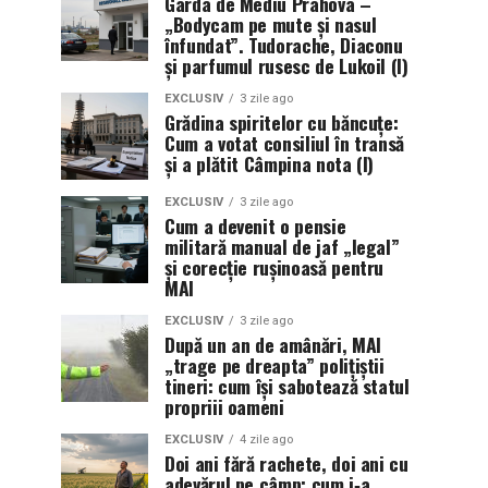
Garda de Mediu Prahova –
„Bodycam pe mute și nasul
înfundat”. Tudorache, Diaconu
și parfumul rusesc de Lukoil (I)
EXCLUSIV
3 zile ago
Grădina spiritelor cu băncuțe:
Cum a votat consiliul în transă
și a plătit Câmpina nota (I)
EXCLUSIV
3 zile ago
Cum a devenit o pensie
militară manual de jaf „legal”
și corecție rușinoasă pentru
MAI
EXCLUSIV
3 zile ago
După un an de amânări, MAI
„trage pe dreapta” polițiștii
tineri: cum își sabotează statul
propriii oameni
EXCLUSIV
4 zile ago
Doi ani fără rachete, doi ani cu
adevărul pe câmp: cum i‑a