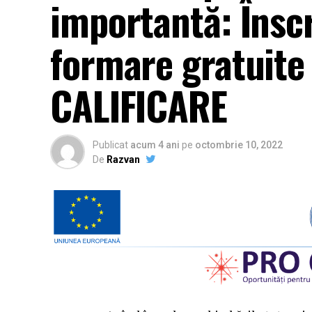
importantă: Înscr
formare gratuite
CALIFICARE
Publicat
acum 4 ani
pe
octombrie 10, 2022
De
Razvan