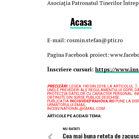
Asociația Patronatul Tinerilor Între
Acasa
E-mail: cosmin.stefan@ptir.ro
Pagina Facebook proiect: www.facebo
Înscriere cursuri:
https://www.insc
PRECIZĂRI:
LEGEA 190 DIN 2018, LA ARTICOLUL 
UNELE PREVEDERI ALE REGULAMENTULUI GDPR, DA
PROTECŢIA DATELOR CU CARACTER PERSONAL.
IN
OBȚINUTE DIN SURSE PUBLICE DESCHISE.
PUBLICAȚIA
INCISIVDEPRAHOVA.RO
PUNE LA DIS
URMĂTORULUI EMAIL:
INCISIV.NATIONAL@GMAIL.COM
.....
ARTICOLE PE ACEIASI TEMA:
NU RATATI
Cea mai buna reteta de zacusc