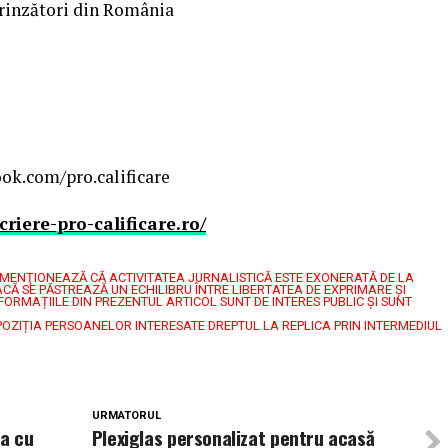
prinzători din România
ok.com/pro.calificare
riere-pro-calificare.ro/
7, MENŢIONEAZĂ CĂ ACTIVITATEA JURNALISTICĂ ESTE EXONERATĂ DE LA
CĂ SE PĂSTREAZĂ UN ECHILIBRU ÎNTRE LIBERTATEA DE EXPRIMARE ŞI
FORMAȚIILE DIN PREZENTUL ARTICOL SUNT DE INTERES PUBLIC ȘI SUNT
POZIȚIA PERSOANELOR INTERESATE DREPTUL LA REPLICA PRIN INTERMEDIUL
URMATORUL
a cu
Plexiglas personalizat pentru acasă