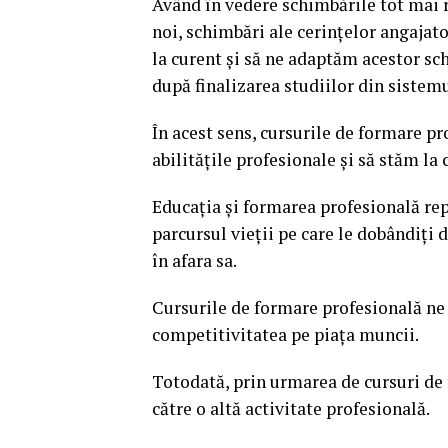
Având în vedere schimbările tot mai r
noi, schimbări ale cerințelor angajat
la curent și să ne adaptăm acestor sch
după finalizarea studiilor din sistem
În acest sens, cursurile de formare pr
abilitățile profesionale și să stăm la
Educația și formarea profesională rep
parcursul vieții pe care le dobândiți 
în afara sa.
Cursurile de formare profesională n
competitivitatea pe piața muncii.
Totodată, prin urmarea de cursuri de
către o altă activitate profesională.