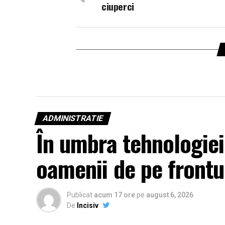
ciuperci
ADMINISTRATIE
În umbra tehnologiei:
oamenii de pe frontul
Publicat
acum 17 ore
pe
august 6, 2026
De
Incisiv