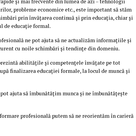
apide și mai frecvente din lumea de azi – tehnologii
orilor, probleme economice etc., este important să stăm
imbări prin învățarea continuă și prin educația, chiar și
ul de educație formal.
ofesională ne pot ajuta să ne actualizăm informațiile și
 curent cu noile schimbări și tendințe din domeniu.
rezintă abilitățile și competențele învățate pe tot
după finalizarea educației formale, la locul de muncă și
e pot ajuta să îmbunătățim munca și ne îmbunătățește
 formare profesională putem să ne reorientăm în carieră