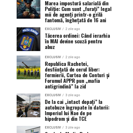
Marea impostură salarială din
Poliție: Cum sunt „furați” legal
mii de agenți printr-o grilă
fantomă, înghețată de 16 ani
EXCLUSIV
2 zile ago
Tăcerea ordinei: Când ierarhia
în MAI devine scuză pentru
abuz
EXCLUSIV
2 zile ago
Republica Rachetei,
desființată de cerul liber:
fermierii, Curtea de Conturi și
Forumul APPR pun „mafia
antigrindină” la zid
EXCLUSIV
3 zile ago
De la cai „intact dopați” la
autobuze îngropate în datorii:
Imperiul lui Nae de pe
hipodrom și din TCE
EXCLUSIV
3 zile ago