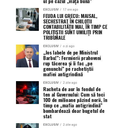
ul pe cazul „viața bună”
EXCLUSIV
17 ore ago
FEUDA LUI GRECU: MAISAL,
SECHESTRAT ÎN CHILOȚII
CONTABILITĂȚII MAI, ÎN TIMP CE
POLIȚIȘTII SUNT UMILIȚI PRIN
TRIBUNALE
EXCLUSIV
o zi ago
„Jos labele de pe Ministrul
Barbu!”: Fermierii prahoveni
rup tăcerea și îi fac „pe
genunchi” pe rachetiștii
mafiei antigrindină
EXCLUSIV
2 zile ago
Racheta de aur în fondul de
ten al Guvernului: Cum să toci
100 de milioane păzind norii, în
timp ce „mafia antigrindină”
bombardează doar bugetul de
stat
EXCLUSIV
2 zile ago