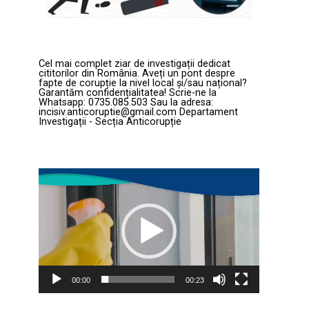
Cel mai complet ziar de investigații dedicat
cititorilor din România. Aveți un pont despre
fapte de corupție la nivel local și/sau național?
Garantăm confidențialitatea! Scrie-ne la
Whatsapp: 0735.085.503 Sau la adresa:
incisiv.anticoruptie@gmail.com Departament
Investigații - Secția Anticorupție
Player
video
00:00
00:23