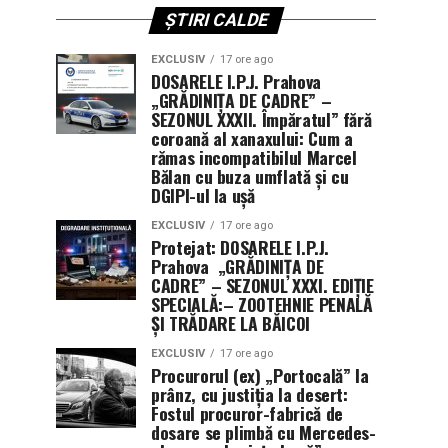
ȘTIRI CALDE
EXCLUSIV
17 ore ago
DOSARELE I.P.J. Prahova
„GRĂDINIȚA DE CADRE” –
SEZONUL XXXII. Împăratul” fără
coroană al xanaxului: Cum a
rămas incompatibilul Marcel
Bălan cu buza umflată și cu
DGIPI-ul la ușă
EXCLUSIV
17 ore ago
Protejat: DOSARELE I.P.J.
Prahova „GRĂDINIȚA DE
CADRE” – SEZONUL XXXI. EDIȚIE
SPECIALĂ:– ZOOTEHNIE PENALĂ
ȘI TRĂDARE LA BĂICOI
EXCLUSIV
17 ore ago
Procurorul (ex) „Portocală” la
prânz, cu justiția la desert:
Fostul procuror-fabrică de
dosare se plimbă cu Mercedes-