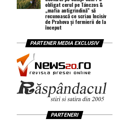
obligat cerul pe Tánczos &
„mafia antigrindină” să
recunoască ce scriau Incisiv
de Prahova și fermierii de la
început
PARTENER MEDIA EXCLUSIV
PARTENERI