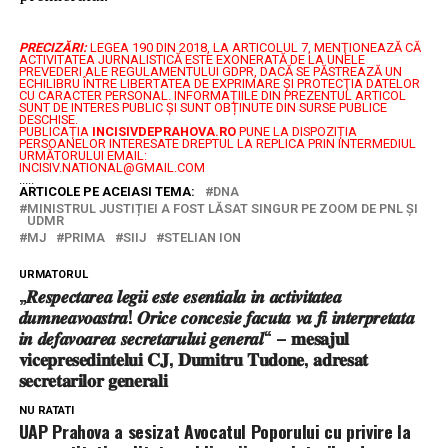
PRECIZĂRI:
LEGEA 190 DIN 2018, LA ARTICOLUL 7, MENŢIONEAZĂ CĂ
ACTIVITATEA JURNALISTICĂ ESTE EXONERATĂ DE LA UNELE
PREVEDERI ALE REGULAMENTULUI GDPR, DACĂ SE PĂSTREAZĂ UN
ECHILIBRU ÎNTRE LIBERTATEA DE EXPRIMARE ŞI PROTECŢIA DATELOR
CU CARACTER PERSONAL.
INFORMAȚIILE DIN PREZENTUL ARTICOL
SUNT DE INTERES PUBLIC ȘI SUNT OBȚINUTE DIN SURSE PUBLICE
DESCHISE.
PUBLICAȚIA
INCISIVDEPRAHOVA.RO
PUNE LA DISPOZIȚIA
PERSOANELOR INTERESATE DREPTUL LA REPLICA PRIN INTERMEDIUL
URMĂTORULUI EMAIL:
INCISIV.NATIONAL@GMAIL.COM
.....
ARTICOLE PE ACEIASI TEMA:
DNA
MINISTRUL JUSTIȚIEI A FOST LĂSAT SINGUR PE ZOOM DE PNL ȘI
UDMR
MJ
PRIMA
SIIJ
STELIAN ION
URMATORUL
„𝑹𝒆𝒔𝒑𝒆𝒄𝒕𝒂𝒓𝒆𝒂 𝒍𝒆𝒈𝒊𝒊 𝒆𝒔𝒕𝒆 𝒆𝒔𝒆𝒏𝒕𝒊𝒂𝒍𝒂 𝒊𝒏 𝒂𝒄𝒕𝒊𝒗𝒊𝒕𝒂𝒕𝒆𝒂
𝒅𝒖𝒎𝒏𝒆𝒂𝒗𝒐𝒂𝒔𝒕𝒓𝒂! 𝑶𝒓𝒊𝒄𝒆 𝒄𝒐𝒏𝒄𝒆𝒔𝒊𝒆 𝒇𝒂𝒄𝒖𝒕𝒂 𝒗𝒂 𝒇𝒊 𝒊𝒏𝒕𝒆𝒓𝒑𝒓𝒆𝒕𝒂𝒕𝒂
𝒊𝒏 𝒅𝒆𝒇𝒂𝒗𝒐𝒂𝒓𝒆𝒂 𝒔𝒆𝒄𝒓𝒆𝒕𝒂𝒓𝒖𝒍𝒖𝒊 𝒈𝒆𝒏𝒆𝒓𝒂𝒍“ – 𝐦𝐞𝐬𝐚𝐣𝐮𝐥
𝐯𝐢𝐜𝐞𝐩𝐫𝐞𝐬𝐞𝐝𝐢𝐧𝐭𝐞𝐥𝐮𝐢 𝐂𝐉, 𝐃𝐮𝐦𝐢𝐭𝐫𝐮 𝐓𝐮𝐝𝐨𝐧𝐞, 𝐚𝐝𝐫𝐞𝐬𝐚𝐭
𝐬𝐞𝐜𝐫𝐞𝐭𝐚𝐫𝐢𝐥𝐨𝐫 𝐠𝐞𝐧𝐞𝐫𝐚𝐥𝐢
NU RATATI
UAP Prahova a sesizat Avocatul Poporului cu privire la