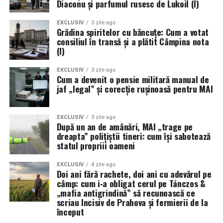
Diaconu și parfumul rusesc de Lukoil (I)
EXCLUSIV
3 zile ago
Grădina spiritelor cu băncuțe: Cum a votat
consiliul în transă și a plătit Câmpina nota
(I)
EXCLUSIV
3 zile ago
Cum a devenit o pensie militară manual de
jaf „legal” și corecție rușinoasă pentru MAI
EXCLUSIV
3 zile ago
După un an de amânări, MAI „trage pe
dreapta” polițiștii tineri: cum își sabotează
statul propriii oameni
EXCLUSIV
4 zile ago
Doi ani fără rachete, doi ani cu adevărul pe
câmp: cum i‑a obligat cerul pe Tánczos &
„mafia antigrindină” să recunoască ce
scriau Incisiv de Prahova și fermierii de la
început