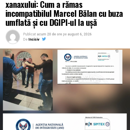
xanaxului: Cum a rămas
incompatibilul Marcel Bălan cu buza
umflată și cu DGIPI-ul la ușă
Publicat
acum 20 de ore
pe
august 6, 2026
De
Incisiv