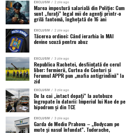
EXCLUSIV
2 zile ago
Marea impostură salarială din Poliție: Cum
Concluzie: Când justiția dă excludere, viața dă
sunt „furați” legal mii de agenți printr-o
Mercedes. Doar să ai tupeu.
grilă fantomă, înghețată de 16 ani
Așadar, dragă cititorule, data viitoare când vezi un
EXCLUSIV
2 zile ago
Tăcerea ordinei: Când ierarhia în MAI
Mercedes maro în trafic, cu număr de PH și JUD, uită-te
devine scuză pentru abuz
bine. S-ar putea să fie o lecție vie în mișcare: cum să
transformi o carieră naufragiată în justiție într-un sejur
confortabil pe autostrăzile bunăstării personale. Doar să
EXCLUSIV
3 zile ago
Republica Rachetei, desființată de cerul
nu cauți, te rog, „gravă neglijență” în mecanism.
Ăla, la
liber: fermierii, Curtea de Conturi și
fel ca și dosarele lui, s-ar putea să fie fabricat.
(Irinel
Forumul APPR pun „mafia antigrindină” la
I.).
zid
EXCLUSIV
3 zile ago
De la cai „intact dopați” la autobuze
îngropate în datorii: Imperiul lui Nae de pe
hipodrom și din TCE
EXCLUSIV
3 zile ago
Garda de Mediu Prahova – „Bodycam pe
mute și nasul înfundat”. Tudorache,