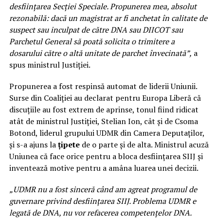
desființarea Secției Speciale. Propunerea mea, absolut
rezonabilă: dacă un magistrat ar fi anchetat în calitate de
suspect sau inculpat de către DNA sau DIICOT sau
Parchetul General să poată solicita o trimitere a
dosarului către o altă unitate de parchet învecinată”,
a
spus ministrul Justiției.
Propunerea a fost respinsă automat de liderii Uniunii.
Surse din Coaliției au declarat pentru Europa Liberă că
discuțiile au fost extrem de aprinse, tonul fiind ridicat
atât de ministrul Justiției, Stelian Ion, cât și de Csoma
Botond, liderul grupului UDMR din Camera Deputaților,
și s-a ajuns la
țipete
de o parte și de alta. Ministrul acuză
Uniunea că face orice pentru a bloca desființarea SIIJ și
inventează motive pentru a amâna luarea unei decizii.
„UDMR nu a fost sinceră când am agreat programul de
guvernare privind desființarea SIIJ. Problema UDMR e
legată de DNA, nu vor refacerea competențelor DNA.