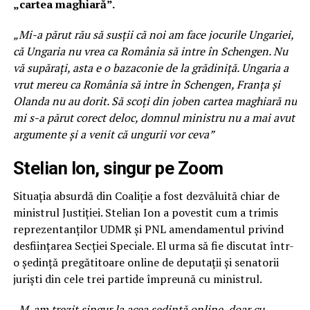
„cartea maghiară”.
„
Mi-a p
ărut rău să susții că noi am face jocurile Ungariei,
că Ungaria nu vrea ca România să intre în Schengen. Nu
vă supărați, asta e o bazaconie de la grădiniță. Ungaria a
vrut mereu ca România să intre în Schengen, Franța și
Olanda nu au dorit. Să scoți din joben cartea maghiară nu
mi s-a părut corect deloc, domnul ministru nu a mai avut
argumente și a venit că ungurii vor ceva”
Stelian Ion, singur pe Zoom
Situația absurdă din Coaliție a fost dezvăluită chiar de
ministrul Justiției. Stelian Ion a povestit cum a trimis
reprezentanților UDMR și PNL amendamentul privind
desființarea Secției Speciale. El urma să fie discutat într-
o ședință pregătitoare online de deputații și senatorii
juriști din cele trei partide împreună cu ministrul.
„M-am trezit singur la acea ședință online, doar cu