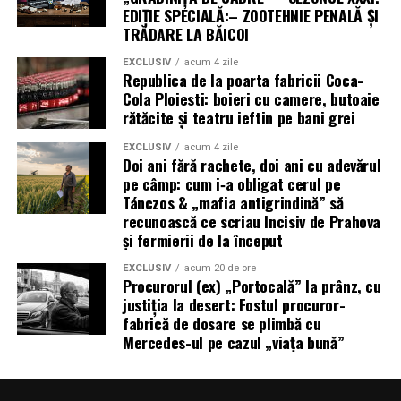
EDIȚIE SPECIALĂ:– ZOOTEHNIE PENALĂ ȘI
TRĂDARE LA BĂICOI
EXCLUSIV
acum 4 zile
Republica de la poarta fabricii Coca-
Cola Ploiesti: boieri cu camere, butoaie
rătăcite și teatru ieftin pe bani grei
EXCLUSIV
acum 4 zile
Doi ani fără rachete, doi ani cu adevărul
pe câmp: cum i‑a obligat cerul pe
Tánczos & „mafia antigrindină” să
recunoască ce scriau Incisiv de Prahova
și fermierii de la început
EXCLUSIV
acum 20 de ore
Procurorul (ex) „Portocală” la prânz, cu
justiția la desert: Fostul procuror-
fabrică de dosare se plimbă cu
Mercedes-ul pe cazul „viața bună”