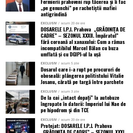
Fermierii prahoveni rup tăcerea și îi fac
„pe genunchi” pe rachetiștii mafiei
antigrindină
EXCLUSIV
acum 20 de ore
DOSARELE I.P.J. Prahova „GRĂDINIȚA DE
CADRE” – SEZONUL XXXII. Împăratul”
fără coroană al xanaxului: Cum a rămas
incompatibilul Marcel Bălan cu buza
umflată și cu DGIPI-ul la ușă
EXCLUSIV
acum 5 zile
Dosarul care i-a rupt pe procurori de
oboseală: plângerea politistului Vitalie
Josanu, cărată pe targă între parchete
EXCLUSIV
acum 3 zile
De la cai „intact dopați” la autobuze
îngropate în datorii: Imperiul lui Nae de
pe hipodrom și din TCE
EXCLUSIV
acum 20 de ore
Protejat: DOSARELE I.P.J. Prahova
„GRĂDINIȚA DE CADRE” – SEZONUL XXXI.