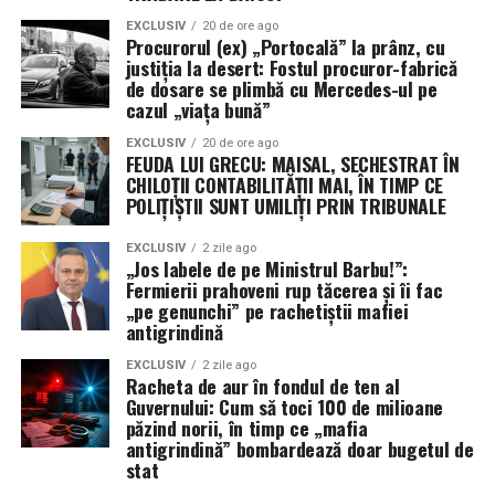
plătească cu nervii la volan în traficul de dimineață.
EXCLUSIV
20 de ore ago
Excluderea din magistratură
(art. 100 lit. e) îi dă,
Procurorul (ex) „Portocală” la prânz, cu
totuși, timp liber să se plimbe. Poate căută inspirație
justiția la desert: Fostul procuror-fabrică
de dosare se plimbă cu Mercedes-ul pe
pentru un nou dosar? „Tigăile lui Ghiță 2: Răzbunarea
cazul „viața bună”
Mercedes-ului”?
EXCLUSIV
20 de ore ago
FEUDA LUI GRECU: MAISAL, SECHESTRAT ÎN
Minuta ICCJ spune „definitivă”. Viața de luni
CHILOȚII CONTABILITĂȚII MAI, ÎN TIMP CE
dimineață spune „Mercedes”.
POLIȚIȘTII SUNT UMILIȚI PRIN TRIBUNALE
Iată paradoxul suprem, mai comic decât orice pamflet:
EXCLUSIV
2 zile ago
„Jos labele de pe Ministrul Barbu!”:
în timp ce
Minuta Înaltei Curţi nr. 24/2026
pomenește
Fermierii prahoveni rup tăcerea și îi fac
grav despre „
reaua credință incompatibilă cu
„pe genunchi” pe rachetiștii mafiei
garanțiile funcției judiciare
”, cetățeanul Negulescu
antigrindină
demonstrează o credință de fier în altceva:
piața auto
EXCLUSIV
2 zile ago
second-hand de lux.
Dosarul 113/P/2016 s-a sfârșit în
Racheta de aur în fondul de ten al
clasare și rușine națională. Dar mașina cu numărul
Guvernului: Cum să toci 100 de milioane
păzind norii, în timp ce „mafia
PH71JUD
merge înainte, un monument ambulant al
antigrindină” bombardează doar bugetul de
unei epoci în care „elita” justiției făcea dosare pe bandă
stat
rulantă și, se pare, își lua mașini pe banda rapidă.