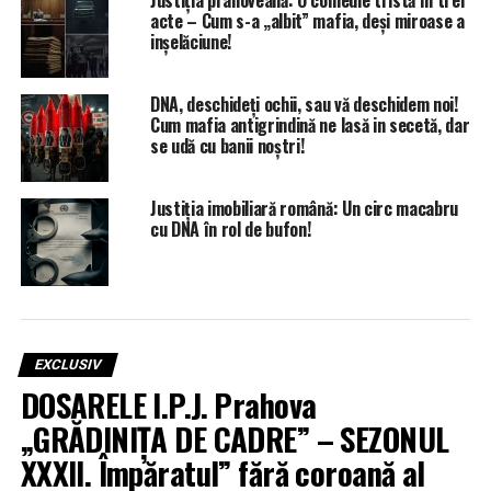
Justiția prahoveană: O comedie tristă în trei
acte – Cum s-a „albit” mafia, deși miroase a
inșelăciune!
DNA, deschideți ochii, sau vă deschidem noi!
Cum mafia antigrindină ne lasă in secetă, dar
se udă cu banii noștri!
Justiția imobiliară română: Un circ macabru
cu DNA în rol de bufon!
EXCLUSIV
DOSARELE I.P.J. Prahova
„GRĂDINIȚA DE CADRE” – SEZONUL
XXXII. Împăratul” fără coroană al