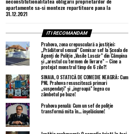
neconstitutionalitatea obligarii proprietarilor de
apartamente sa-si monteze repartitoare pana la
31.12.2021
ITI RECOMANDAM
Prahova, zona crepusculară a justiției:
„Prădătorul sexual” Comisar sef la Școala de
Agenți de Poliție „Vasile Lascăr” din Câmpina
și „arestul cu termen de livrare” – Cine a
protejat monstrul timp de 6 zile?!
SINAIA, O STATICĂ DE COMEDIE NEAGRĂ: Cum
PNL Prahova resuscitează primari
„suspendați” și „ingroapă” legea cu
zâmbetul pe buze!
Prahova penală: Cum un sef de poliție
transformă mita în… inșelăciune!