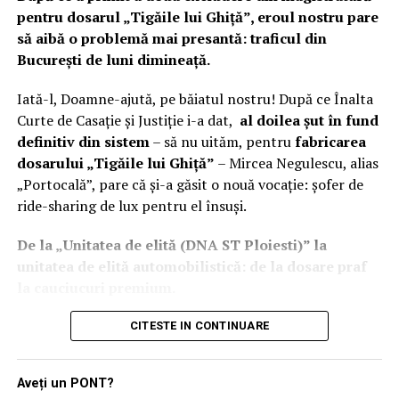
pe țambalul de peste un milion și jumătate de lei. Nicio
pentru dosarul „Tigăile lui Ghiță”, eroul nostru pare
percheziție, niciun document ridicat, doar mult praf
să aibă o problemă mai presantă: traficul din
depus pe dosarele care ar fi trebuit să curețe sistemul de
București de luni dimineață.
„delfinii” corupției.
Iată-l, Doamne-ajută, pe băiatul nostru! După ce Înalta
„Grădinița de cadre” se transformă în
Curte de Casație și Justiție i-a dat,
al doilea șut în fund
definitiv din sistem
– să nu uităm, pentru
fabricarea
curtea DIICOT
dosarului „Tigăile lui Ghiță”
– Mircea Negulescu, alias
„Portocală”, pare că și-a găsit o nouă vocație: șofer de
Finalul serialului de impunitate se apropie însă cu pași
ride-sharing de lux pentru el însuși.
repezi. Amanarea concursului până în august 2026 (la
jumatatea lunii)
este semnalul clar că „Grădinița de
De la „Unitatea de elită (DNA ST Ploiesti)” la
Cadre” de la IPJ Prahova, așa cum a fost botezată în
unitatea de elită automobilistică: de la dosare praf
investigațiile Incisiv de Prahova, este acum sub
la cauciucuri premium.
microscopul autorităților centrale.
Căci, în timp ce completul de cinci judecători supremi –
CITESTE IN CONTINUARE
Marcel Bălan, cel care visa să devină Inspector Șef pe
Mariana Constantinescu, Elena-Carmen Popoiag, Ionel
cadavrele morale ale subalternilor, se trezește acum
Barbă, Mărioara Isailă și Cristina Truțescu – îi dădeau cu
că „supravegherea totală” a DGIPI nu era doar o
Aveți un PONT?
ciocanul pe masă și îi întârziau cu
încă trei ani
orice vis
legendă de hol. Urgia vine, iar de data aceasta nicio