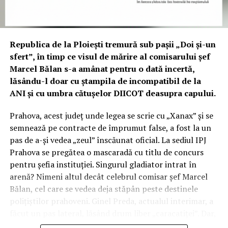
Republica de la Ploiești tremură sub pașii „Doi și-un
sfert”, în timp ce visul de mărire al comisarului șef
Marcel Bălan s-a amânat pentru o dată incertă,
lăsându-l doar cu ștampila de incompatibil de la
ANI și cu umbra cătușelor DIICOT deasupra capului.
Prahova, acest județ unde legea se scrie cu „Xanax” și se
semnează pe contracte de împrumut false, a fost la un
pas de a-și vedea „zeul” înscăunat oficial. La sediul IPJ
Prahova se pregătea o mascaradă cu titlu de concurs
pentru șefia instituției. Singurul gladiator intrat în
arenă? Nimeni altul decât celebrul comisar șef Marcel
Bălan, cel care se vedea deja stăpân peste destinele
polițiștilor prahoveni. Ginel Preda, actualul interimar, a
făcut un pas lateral, lăsând drum liber „caracatiței”. Dar,
ce să vezi? Când șampania era deja la rece, a intervenit