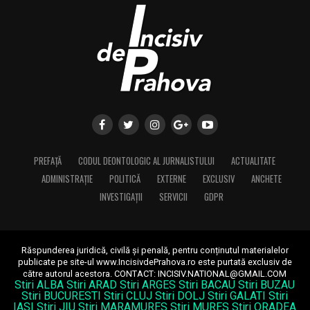
PREFAȚĂ
CODUL DEONTOLOGIC AL JURNALISTULUI
ACTUALITATE
ADMINISTRAȚIE
POLITICĂ
EXTERNE
EXCLUSIV
ANCHETE
INVESTIGAȚII
SERVICII
GDPR
Răspunderea juridică, civilă și penală, pentru conținutul materialelor
publicate pe site-ul www.IncisivdePrahova.ro este purtată exclusiv de
către autorul acestora.
CONTACT: INCISIV.NATIONAL@GMAIL.COM
Stiri ALBA
Stiri ARAD
Stiri ARGES
Stiri BACAU
Stiri BUZAU
Stiri BUCURESTI
Stiri CLUJ
Stiri DOLJ
Stiri GALATI
Stiri
IASI
Stiri JIU
Stiri MARAMURES
Stiri MURES
Stiri ORADEA