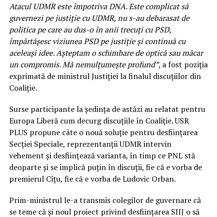
Atacul UDMR este împotriva DNA. Este complicat să
guvernezi pe justiție cu UDMR, nu s-au debarasat de
politica pe care au dus-o în anii trecuți cu PSD,
împărtășesc viziunea PSD pe justiție și continuă cu
aceleași idee. Așteptam o schimbare de optică sau măcar
un compromis. Mă nemulțumește profund
”,
a fost poziția
exprimată de ministrul Justiției la finalul discuțiilor din
Coaliție.
Surse participante la ședința de astăzi au relatat pentru
Europa Liberă cum decurg discuțiile în Coaliție. USR
PLUS propune câte o nouă soluție pentru desființarea
Secției Speciale, reprezentanții UDMR intervin
vehement și desființează varianta, în timp ce PNL stă
deoparte și se implică puțin în discuții, fie că e vorba de
premierul Cîțu, fie că e vorba de Ludovic Orban.
Prim-ministrul le-a transmis colegilor de guvernare că
se teme că și noul proiect privind desființarea SIIJ o să