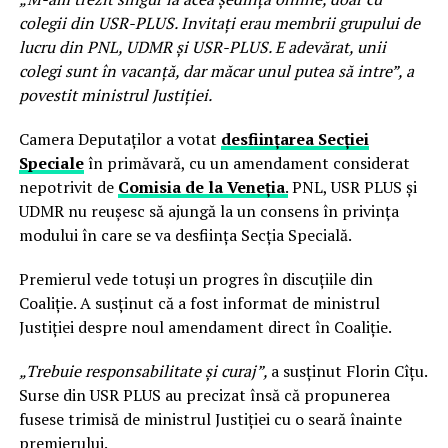
colegii din USR-PLUS. Invitați erau membrii grupului de
lucru din PNL, UDMR și USR-PLUS. E adevărat, unii
colegi sunt în vacanță, dar măcar unul putea să intre
”, a
povestit ministrul Justi
ției.
Camera Deputaților a votat
desființarea Secției
Speciale
în primăvară, cu un amendament considerat
nepotrivit de
Comisia de la Veneția
.
PNL, USR PLUS și
UDMR nu reușesc să ajungă la un consens în privința
modului în care se va desființa Secția Specială.
Premierul vede totuși un progres în discuțiile din
Coaliție. A susținut că a fost informat de ministrul
Justiției despre noul amendament direct în Coaliție.
„Trebuie responsabilitate și curaj
”,
a susținut Florin Cîțu.
Surse din USR PLUS au precizat însă că propunerea
fusese trimisă de ministrul Justiției cu o seară înainte
premierului.