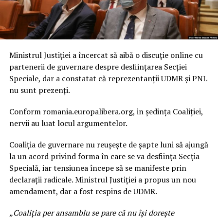
Ministrul Justiției a încercat să aibă o discuție online cu
partenerii de guvernare despre desființarea Secției
Speciale, dar a constatat că reprezentanții UDMR și PNL
nu sunt prezenți.
Conform romania.europalibera.org, in ședința Coaliției,
nervii au luat locul argumentelor.
Coaliția de guvernare nu reușește de șapte luni să ajungă
la un acord privind forma în care se va desființa Secția
Specială, iar tensiunea începe să se manifeste prin
declarații radicale. Ministrul Justiției a propus un nou
amendament, dar a fost respins de UDMR.
„Coaliția per ansamblu se pare că nu își dorește