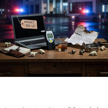
acestei caracatițe nu sunt doar de ploaie, ci de „furtună”
judiciară. Pe fir au intrat structuri grele de la București,
inclusiv DIICOT, care au deschis dosare pe numele celor
care se credeau intangibili sub „bagheta” lui Bălan.
Incompatibilitatea cu ștampilă: Când
nevasta e subalternă și legea e
opțională
După ani de zile în care ziarul de investigații
Incisiv de
Prahova
a urlat în pustiu despre anomalia de la vârful
IPJ, Agenția Națională de Integritate (ANI) a pus
punctul pe „i” la data de 09.03.2026. Verdictul este
devastator: Marcel Bălan este oficial incompatibil!
Articolul 79 din Codul Administrativ a fost călcat în
picioare cu o nonșalanță demnă de o cauză mai bună.
Să ne înțelegem: domnul comisar șef o coordona (si o